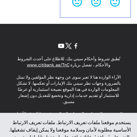
(opens in a new tab)
(opens in a new tab)
(opens in a new tab)
تُطبق شروط وأحكام سيتي بنك. للاطلاع على أحدث الشروط
(opens in a new tab)
والأحكام ، تفضل بزيارة
www.citibank.ae/TnC
الآراء الواردة هنا لا تعبر سوى عن وجهة نظر المؤلفين ولا تمثل
بالضرورة وجهات نظر سيتي بنك الإمارات أو تعكسها. لا تشكل
المعلومات الواردة في هذا الموقع نصيحة استثمارية أو عرضًا
للاستثمار أو تقديم خدمات إدارية وتخضع للتعديل دون إشعار
مسبق.
لا يتم تقديم المنتجات والخدمات المذكورة في هذا الموقع للأفراد
المقيمين في الاتحاد الأوروبي أو المنطقة الاقتصادية الأوروبية أو
يستخدم موقعنا ملفات تعريف الارتباط. ملفات تعريف الارتباط
سويسرا أو غيرنسي أو جيرسي أو موناكو أو سان مارينو أو
الأساسية مطلوبة لأمان وسلامة موقعنا ولا يمكن إيقاف تشغيلها.
الفاتيكان أو جزيرة مان أو المملكة المتحدة أو خصوصية البيانات