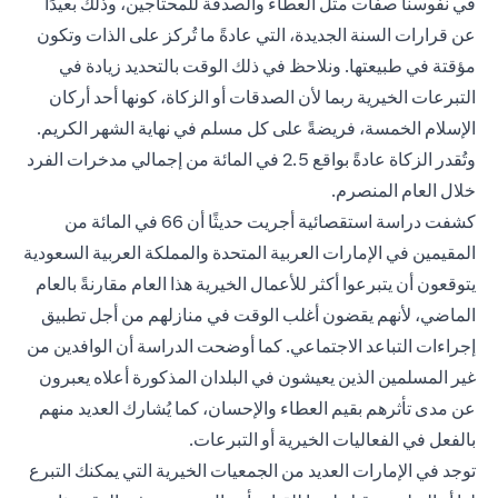
في نفوسنا صفات مثل العطاء والصدقة للمحتاجين، وذلك بعيدًا
عن قرارات السنة الجديدة، التي عادةً ما تُركز على الذات وتكون
مؤقتة في طبيعتها. ونلاحظ في ذلك الوقت بالتحديد زيادة في
التبرعات الخيرية ربما لأن الصدقات أو الزكاة، كونها أحد أركان
الإسلام الخمسة، فريضةً على كل مسلم في نهاية الشهر الكريم.
وتُقدر الزكاة عادةً بواقع 2.5 في المائة من إجمالي مدخرات الفرد
خلال العام المنصرم.
كشفت دراسة استقصائية أجريت حديثًا أن 66 في المائة من
المقيمين في الإمارات العربية المتحدة والمملكة العربية السعودية
يتوقعون أن يتبرعوا أكثر للأعمال الخيرية هذا العام مقارنةً بالعام
الماضي، لأنهم يقضون أغلب الوقت في منازلهم من أجل تطبيق
إجراءات التباعد الاجتماعي. كما أوضحت الدراسة أن الوافدين من
غير المسلمين الذين يعيشون في البلدان المذكورة أعلاه يعبرون
عن مدى تأثرهم بقيم العطاء والإحسان، كما يُشارك العديد منهم
بالفعل في الفعاليات الخيرية أو التبرعات.
توجد في الإمارات العديد من الجمعيات الخيرية التي يمكنك التبرع