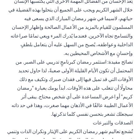
يُعد الإحسان من الفضائل المهمة الأخرى التي يكتسبها الإنسان
خلال الشهر الكريم ويجب على الجميع أن يتحلوا بهذه الفضيلة في
حياتهم، لاسيما في شهر رمضان المبارك الذي يسعى فيه
المسلمون للقيام بالمزيد من الأعمال الصالحة وإظهار الإحسان
والتسامح تجاه الآخرين. فعندما يُدرك المرء ويعي تمامًا صراعاته
الداخلية وعواطفه، يُصبح من السهل عليه أن يتعامل بلطفٍ
وإحسانٍ مع الأشخاص المحيطين به.
نصائح مفيدة: استثمر رمضان كبرنامجٍ تدريبي على الصبر. من
المحتمل أن تكون الأيام القليلة الأولى صعبةً، لذا حاول تحديد
الأوقات التي قد تميل فيها إلى فقدان صبرك وتكيف مع ذلك
محاولًا أن تتغلب على هذه الأوقات. ابدأ يومك بعبارة "رمضان
كريم" أو اعرض المساعدة على أي شخص محتاج. يبقى أثر
الأعمال الطيبة عالقًا في الأذهان مهما صغرت، وهذا في حد ذاته
سيجعلك تشعر بتحسن نفسي كلما تذكرتها.
الصدقات والتبرعات
تُشجع تعاليم شهر رمضان الكريم على الإيثار ونكران الذات وتنمي