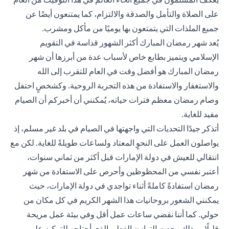
على الصلاة والتأمل والصدقة والالتزام، كما يمتنعون أيضًا عن
جميع الملذات التي يتمتعون بها يوميًا من مأكل ومشرب.
يُعد شهر رمضان المبارك أكثر الشهور قداسة في التقويم
الإسلامي ويتميز بطابع خاص لأسباب عدة من أبرزها أن شهر
رمضان المبارك هو أفضل وقت في العام للتقرب إلى الله
والاستغفار والاستفادة من هذه التجربة الروحية. وكشخصٍ احتفل
وصام رمضان معظم فترات حياته، يُمكنني أن أخبركم أن الصيام
مفيد للغاية.
أتذكر جيدًا التحديات التي واجهتها في الصيام في بلد غير مسلم، إذ
يواصلون العمل على النحوٍ المعتاد ولساعات طويلةً للغاية. لكن مع
انتقالي للعيش في دولة الإمارات قبل أكثر من ثماني سنوات،
أعتبر نفسي من المحظوظين وأحرص على الاستفادة من شهر
رمضان استفادةً كاملةً أثناء تواجدي في دولة الإمارات، حيث
يمكنني الشعور بروحانيات هذا الشهر الكريم في كل مكان من
حولي. كما أننا نقضي ساعات عمل أقل وفي بيئة عمل مريحة
قليلًا، وبذلك وجدت التوازن الفعلي الذي أحتاجه للتركيز على