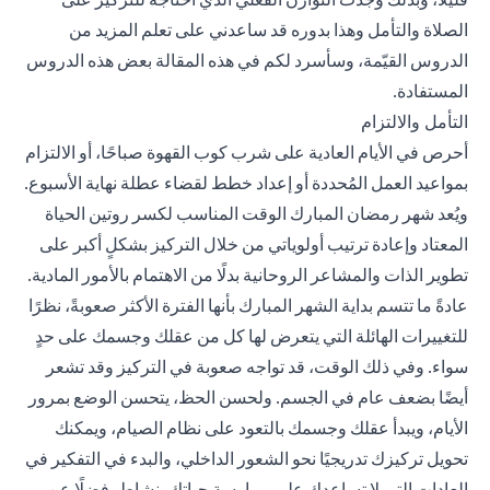
الصلاة والتأمل وهذا بدوره قد ساعدني على تعلم المزيد من
الدروس القيّمة، وسأسرد لكم في هذه المقالة بعض هذه الدروس
المستفادة.
التأمل والالتزام
أحرص في الأيام العادية على شرب كوب القهوة صباحًا، أو الالتزام
بمواعيد العمل المُحددة أو إعداد خطط لقضاء عطلة نهاية الأسبوع.
ويُعد شهر رمضان المبارك الوقت المناسب لكسر روتين الحياة
المعتاد وإعادة ترتيب أولوياتي من خلال التركيز بشكلٍ أكبر على
تطوير الذات والمشاعر الروحانية بدلًا من الاهتمام بالأمور المادية.
عادةً ما تتسم بداية الشهر المبارك بأنها الفترة الأكثر صعوبةً، نظرًا
للتغييرات الهائلة التي يتعرض لها كل من عقلك وجسمك على حدٍ
سواء. وفي ذلك الوقت، قد تواجه صعوبة في التركيز وقد تشعر
أيضًا بضعف عام في الجسم. ولحسن الحظ، يتحسن الوضع بمرور
الأيام، ويبدأ عقلك وجسمك بالتعود على نظام الصيام، ويمكنك
تحويل تركيزك تدريجيًا نحو الشعور الداخلي، والبدء في التفكير في
العادات التي لا تساعدك على ممارسة حياتك بنشاطٍ، فضلًا عن