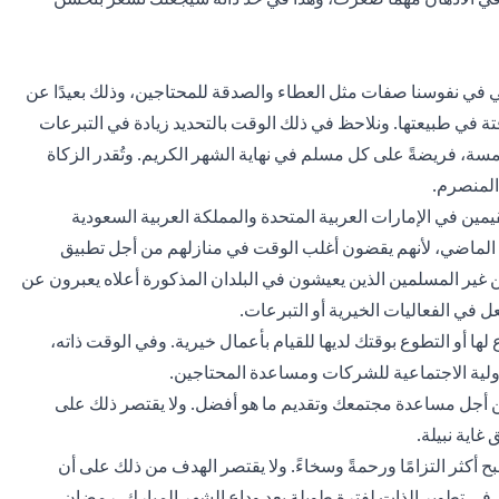
مي في نفوسنا صفات مثل العطاء والصدقة للمحتاجين، وذلك بعيدًا عن
قتة في طبيعتها. ونلاحظ في ذلك الوقت بالتحديد زيادة في التبرعات
لخمسة، فريضةً على كل مسلم في نهاية الشهر الكريم. وتُقدر الزكاة
حديثًا أن 66 في المائة من المقيمين في الإمارات العربية المتحدة والمملكة العربية السعودية
لعام الماضي، لأنهم يقضون أغلب الوقت في منازلهم من أجل تطبيق
 غير المسلمين الذين يعيشون في البلدان المذكورة أعلاه يعبرون عن
ل في الفعاليات الخيرية أو التبرعات.
لها أو التطوع بوقتك لديها للقيام بأعمال خيرية. وفي الوقت ذاته،
لية الاجتماعية للشركات ومساعدة المحتاجين.
 أجل مساعدة مجتمعك وتقديم ما هو أفضل. ولا يقتصر ذلك على
غاية نبيلة.
بح أكثر التزامًا ورحمةً وسخاءً. ولا يقتصر الهدف من ذلك على أن
ي تطوير الذات لفترة طويلة بعد وداع الشهر المبارك. رمضان