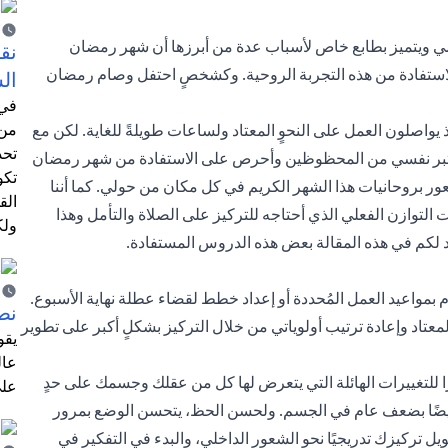
امي ويتميز بطابع خاص لأسباب عدة من أبرزها أن شهر رمضان
نق
الاستفادة من هذه التجربة الروحية. وكشخصٍ احتفل وصام رمضان
ال
في 
من 
ذ يواصلون العمل على النحوٍ المعتاد ولساعات طويلةً للغاية. لكن مع
تحد
 أعتبر نفسي من المحظوظين وأحرص على الاستفادة من شهر رمضان
تكو
شعور بروحانيات هذا الشهر الكريم في كل مكان من حولي. كما أننا
الق
لتوازن الفعلي الذي أحتاجه للتركيز على الصلاة والتأمل وهذا
ولك
 لكم في هذه المقالة بعض هذه الدروس المستفادة.
م بمواعيد العمل المُحددة أو إعداد خطط لقضاء عطلة نهاية الأسبوع.
نص
عتاد وإعادة ترتيب أولوياتي من خلال التركيز بشكلٍ أكبر على تطوير
يقو
عال
نظرًا للتغييرات الهائلة التي يتعرض لها كل من عقلك وجسمك على حدٍ
على
أيضًا بضعف عام في الجسم. ولحسن الحظ، يتحسن الوضع بمرور
يل تركيزك تدريجيًا نحو الشعور الداخلي، والبدء في التفكير في