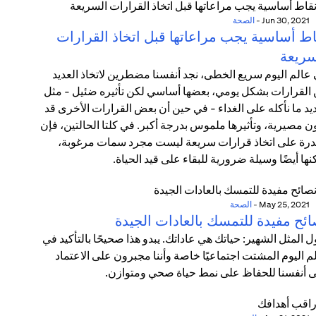
Jun 30, 2021
-
الصحة
اط أساسية يجب مراعاتها قبل اتخاذ القرارات
سريعة
عالم اليوم سريع الخطى، نجد أنفسنا مضطرين لاتخاذ العديد
القرارات بشكل يومي، بعضها أساسي لكن تأثيره ضئيل - مثل
يد ما نأكله على الغداء - في حين أن بعض القرارات الأخرى قد
ن مصيرية، وتأثيرها ملموس بدرجة أكبر. في كلتا الحالتين، فإن
درة على اتخاذ قرارات سريعة ليست مجرد سمات مرغوبة،
نها أيضًا وسيلة ضرورية للبقاء على قيد الحياة.
May 25, 2021
-
الصحة
ائح مفيدة للتمسك بالعادات الجيدة
ل المثل الشهير: حياتك هي عاداتك. يبدو هذا صحيحًا بالتأكيد في
م اليوم المشتت اجتماعيًا خاصة وأننا مجبرون على الاعتماد
 أنفسنا للحفاظ على نمط حياة صحي ومتوازن.