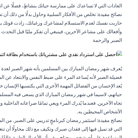
العادات التي لا تساعدك على ممارسة حياتك بنشاطٍ، فضلًا عن ات
نصائح مفيدة: تخلص من الأفكار السلبية وحاول بدلًا من ذلك أن تظل
حاربت نفسك لعدم الاستسلام لمشاعرك ورغباتك، زادت قوتك بمرور
وأفعالك على مشاعر الآخرين، فينبغي أن تفكر مليًا قبل التحدث (أو
الصبر والرحمة
يُعرف شهر رمضان المبارك بين المسلمين بأنه شهر الصبر لعدة 
فضيلة الصبر لأنه يُساعد المرء على ضبط النفس والابتعاد عن الم
يُعد الإحسان من الفضائل المهمة الأخرى التي يكتسبها الإنسان خ
حياتهم، لاسيما في شهر رمضان المبارك الذي يسعى فيه المسلمو
تجاه الآخرين. فعندما يُدرك المرء ويعي تمامًا صراعاته الداخلي
الأشخاص المحيطين به.
نصائح مفيدة: استثمر رمضان كبرنامجٍ تدريبي على الصبر. من المحت
التي قد تميل فيها إلى فقدان صبرك وتكيف مع ذلك محاولًا أن تت
المساعدة على أي شخص محتاج. يبقى أثر الأعمال الطيبة عالقًا