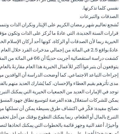
نفسي كلما تذكرتها.
الصدقات والتبرعات
تُشجع تعاليم شهر رمضان الكريم على الإيثار ونكران الذات وتن
قرارات السنة الجديدة، التي عادةً ما تُركز على الذات وتكون مؤ
الخيرية ربما لأن الصدقات أو الزكاة، كونها أحد أركان الإسلام ا
عادةً بواقع 2.5 في المائة من إجمالي مدخرات الفرد خلال العام المنصرم.
كشفت دراسة استقصائية أجريت 
يتوقعون أن يتبرعوا أكثر للأعمال الخيرية هذا العام مقارنةً با
إجراءات التباعد الاجتماعي. كما أوضحت الدراسة أن الوافدين من
مدى تأثرهم بقيم العطاء والإحسان، كما يُشارك العديد منهم بالفع
توجد في الإمارات العديد من الجمعيات الخيرية التي يمكنك التبرع 
يمكن للشركات استغلال هذه الفرصة لتوسيع نطاق جهود المسؤو
نصائح مفيدة: فكّر في اكتشاف طرق بسيطة يمكن أن تسلكها من
التبرع بالمال أو الطعام، ربما يمكنك التطوع بوقتك من أجل تحقيق 
وأخيرًا، أعقد النية وجهز قائمة بالخطوات التي يمكنك اتخاذها لتص
تُصبح شخصًا أفضل على مدار الشهر فحسب، بل لمواصلة رحلتك ف