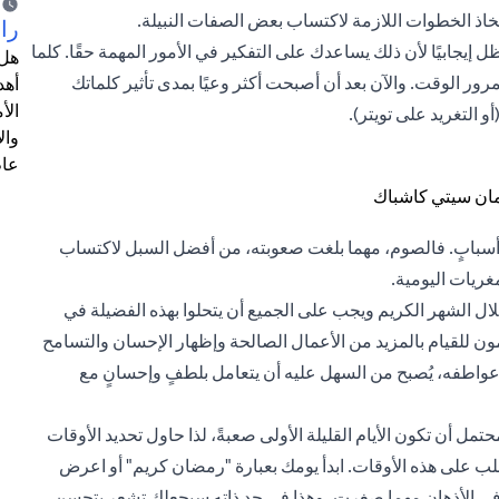
خاذ الخطوات اللازمة لاكتساب بعض الصفات النبيلة.
را
 إيجابيًا لأن ذلك يساعدك على التفكير في الأمور المهمة حقًا. كلما
هل 
 الوقت. والآن بعد أن أصبحت أكثر وعيًا بمدى تأثير كلماتك
أهد
الأ
 التغريد على تويتر).
وال
عام
أسبابٍ. فالصوم، مهما بلغت صعوبته، من أفضل السبل لاكتساب
غريات اليومية.
لال الشهر الكريم ويجب على الجميع أن يتحلوا بهذه الفضيلة في
ن للقيام بالمزيد من الأعمال الصالحة وإظهار الإحسان والتسامح
ة وعواطفه، يُصبح من السهل عليه أن يتعامل بلطفٍ وإحسانٍ مع
مل أن تكون الأيام القليلة الأولى صعبةً، لذا حاول تحديد الأوقات
غلب على هذه الأوقات. ابدأ يومك بعبارة "رمضان كريم" أو اعرض
 في الأذهان مهما صغرت، وهذا في حد ذاته سيجعلك تشعر بتحسن