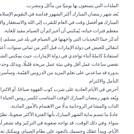
الملذات التي يتمتعون بها يوميًا من مأكل ومشرب.
يُعد شهر رمضان المبارك أكثر الشهور قداسة في التقويم الإسل
المبارك هو أفضل وقت في العام للتقرب إلى الله والاستغفار و
معظم فترات حياته، يُمكنني أن أخبركم أن الصيام مفيد للغاية.
أتذكر جيدًا التحديات التي واجهتها في الصيام في بلد غير مسلم، إ
انتقالي للعيش في دولة الإمارات قبل أكثر من ثماني سنوات،
استفادةً كاملةً أثناء تواجدي في دولة الإمارات، حيث يمكنني ال
نقضي ساعات عمل أقل وفي بيئة عمل مريحة قليلًا، وبذلك وجدت ا
بدوره قد ساعدني على تعلم المزيد من الدروس القيّمة، وسأسرد
التأمل والالتزام
أحرص في الأيام العادية على شرب كوب القهوة صباحًا، أو الالتزا
ويُعد شهر رمضان المبارك الوقت المناسب لكسر روتين الحياة الم
الذات والمشاعر الروحانية بدلًا من الاهتمام بالأمور المادية.
عادةً ما تتسم بداية الشهر المبارك بأنها الفترة الأكثر صعوبةً، 
سواء. وفي ذلك الوقت، قد تواجه صعوبة في التركيز وقد تشعر 
الأيام، ويبدأ عقلك وجسمك بالتعود على نظام الصيام، ويمكنك تحو