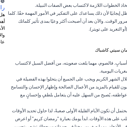
خاذ الخطوات اللازمة لاكتساب بعض الصفات النبيلة.
را
 إيجابيًا لأن ذلك يساعدك على التفكير في الأمور المهمة حقًا. كلما
هل 
 الوقت. والآن بعد أن أصبحت أكثر وعيًا بمدى تأثير كلماتك
أهد
الأ
 التغريد على تويتر).
وال
عام
أسبابٍ. فالصوم، مهما بلغت صعوبته، من أفضل السبل لاكتساب
غريات اليومية.
لال الشهر الكريم ويجب على الجميع أن يتحلوا بهذه الفضيلة في
ن للقيام بالمزيد من الأعمال الصالحة وإظهار الإحسان والتسامح
ة وعواطفه، يُصبح من السهل عليه أن يتعامل بلطفٍ وإحسانٍ مع
مل أن تكون الأيام القليلة الأولى صعبةً، لذا حاول تحديد الأوقات
غلب على هذه الأوقات. ابدأ يومك بعبارة "رمضان كريم" أو اعرض
 في الأذهان مهما صغرت، وهذا في حد ذاته سيجعلك تشعر بتحسن