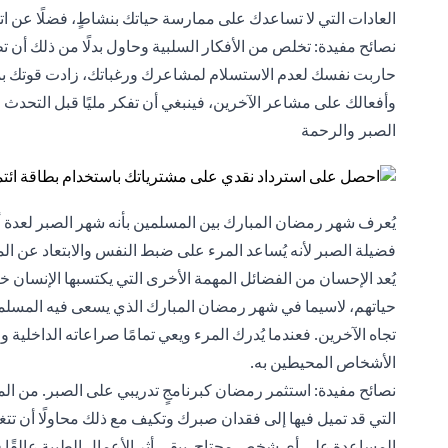
العادات التي لا تساعدك على ممارسة حياتك بنشاطٍ، فضلًا عن ات
نصائح مفيدة: تخلص من الأفكار السلبية وحاول بدلًا من ذلك أن تظل
حاربت نفسك لعدم الاستسلام لمشاعرك ورغباتك، زادت قوتك بمرور
وأفعالك على مشاعر الآخرين، فينبغي أن تفكر مليًا قبل التحدث (أو
الصبر والرحمة
يُعرف شهر رمضان المبارك بين المسلمين بأنه شهر الصبر لعدة 
فضيلة الصبر لأنه يُساعد المرء على ضبط النفس والابتعاد عن الم
يُعد الإحسان من الفضائل المهمة الأخرى التي يكتسبها الإنسان خ
حياتهم، لاسيما في شهر رمضان المبارك الذي يسعى فيه المسلمو
تجاه الآخرين. فعندما يُدرك المرء ويعي تمامًا صراعاته الداخلي
الأشخاص المحيطين به.
نصائح مفيدة: استثمر رمضان كبرنامجٍ تدريبي على الصبر. من المحت
التي قد تميل فيها إلى فقدان صبرك وتكيف مع ذلك محاولًا أن تت
المساعدة على أي شخص محتاج. يبقى أثر الأعمال الطيبة عالقًا