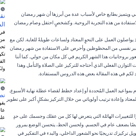
امي ويتميز بطابع خاص لأسباب عدة من أبرزها أن شهر رمضان
نق
الاستفادة من هذه التجربة الروحية. وكشخصٍ احتفل وصام رمضان
ال
في 
من 
ذ يواصلون العمل على النحوٍ المعتاد ولساعات طويلةً للغاية. لكن مع
تحد
 أعتبر نفسي من المحظوظين وأحرص على الاستفادة من شهر رمضان
تكو
شعور بروحانيات هذا الشهر الكريم في كل مكان من حولي. كما أننا
الق
لتوازن الفعلي الذي أحتاجه للتركيز على الصلاة والتأمل وهذا
ولك
 لكم في هذه المقالة بعض هذه الدروس المستفادة.
م بمواعيد العمل المُحددة أو إعداد خطط لقضاء عطلة نهاية الأسبوع.
نص
عتاد وإعادة ترتيب أولوياتي من خلال التركيز بشكلٍ أكبر على تطوير
يقو
عال
نظرًا للتغييرات الهائلة التي يتعرض لها كل من عقلك وجسمك على حدٍ
على
أيضًا بضعف عام في الجسم. ولحسن الحظ، يتحسن الوضع بمرور
يل تركيزك تدريجيًا نحو الشعور الداخلي، والبدء في التفكير في