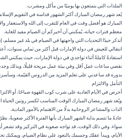
الملذات التي يتمتعون بها يوميًا من مأكل ومشرب.
يُعد شهر رمضان المبارك أكثر الشهور قداسة في التقويم الإسل
المبارك هو أفضل وقت في العام للتقرب إلى الله والاستغفار و
معظم فترات حياته، يُمكنني أن أخبركم أن الصيام مفيد للغاية.
أتذكر جيدًا التحديات التي واجهتها في الصيام في بلد غير مسلم، إ
انتقالي للعيش في دولة الإمارات قبل أكثر من ثماني سنوات،
استفادةً كاملةً أثناء تواجدي في دولة الإمارات، حيث يمكنني ال
نقضي ساعات عمل أقل وفي بيئة عمل مريحة قليلًا، وبذلك وجدت ا
بدوره قد ساعدني على تعلم المزيد من الدروس القيّمة، وسأسرد
التأمل والالتزام
أحرص في الأيام العادية على شرب كوب القهوة صباحًا، أو الالتزا
ويُعد شهر رمضان المبارك الوقت المناسب لكسر روتين الحياة الم
الذات والمشاعر الروحانية بدلًا من الاهتمام بالأمور المادية.
عادةً ما تتسم بداية الشهر المبارك بأنها الفترة الأكثر صعوبةً، 
سواء. وفي ذلك الوقت، قد تواجه صعوبة في التركيز وقد تشعر 
الأيام، ويبدأ عقلك وجسمك بالتعود على نظام الصيام، ويمكنك تحو