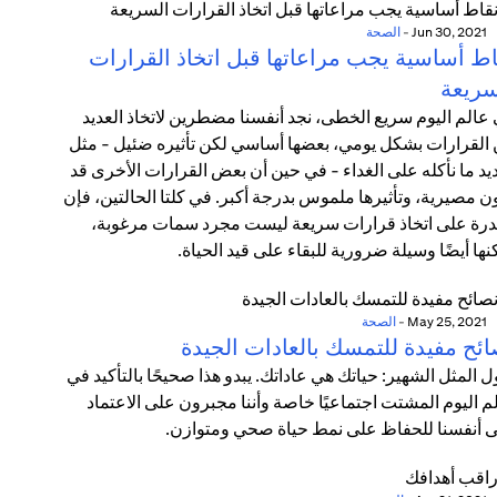
Jun 30, 2021
-
الصحة
اط أساسية يجب مراعاتها قبل اتخاذ القرارات
سريعة
عالم اليوم سريع الخطى، نجد أنفسنا مضطرين لاتخاذ العديد
القرارات بشكل يومي، بعضها أساسي لكن تأثيره ضئيل - مثل
يد ما نأكله على الغداء - في حين أن بعض القرارات الأخرى قد
ن مصيرية، وتأثيرها ملموس بدرجة أكبر. في كلتا الحالتين، فإن
درة على اتخاذ قرارات سريعة ليست مجرد سمات مرغوبة،
نها أيضًا وسيلة ضرورية للبقاء على قيد الحياة.
May 25, 2021
-
الصحة
ائح مفيدة للتمسك بالعادات الجيدة
ل المثل الشهير: حياتك هي عاداتك. يبدو هذا صحيحًا بالتأكيد في
م اليوم المشتت اجتماعيًا خاصة وأننا مجبرون على الاعتماد
 أنفسنا للحفاظ على نمط حياة صحي ومتوازن.