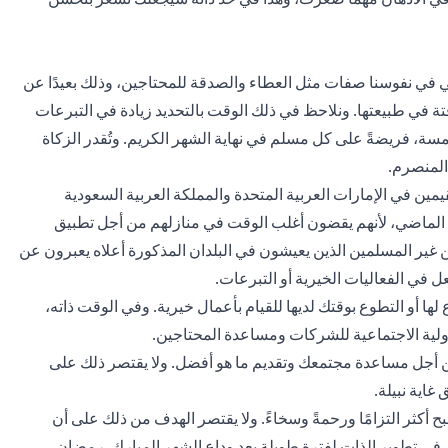
مي في نفوسنا صفات مثل العطاء والصدقة للمحتاجين، وذلك بعيدًا عن
قتة في طبيعتها. ونلاحظ في ذلك الوقت بالتحديد زيادة في التبرعات
لخمسة، فريضةً على كل مسلم في نهاية الشهر الكريم. وتُقدر الزكاة
حديثًا أن 66 في المائة من المقيمين في الإمارات العربية المتحدة والمملكة العربية السعودية
لعام الماضي، لأنهم يقضون أغلب الوقت في منازلهم من أجل تطبيق
 غير المسلمين الذين يعيشون في البلدان المذكورة أعلاه يعبرون عن
ل في الفعاليات الخيرية أو التبرعات.
لها أو التطوع بوقتك لديها للقيام بأعمال خيرية. وفي الوقت ذاته،
لية الاجتماعية للشركات ومساعدة المحتاجين.
 أجل مساعدة مجتمعك وتقديم ما هو أفضل. ولا يقتصر ذلك على
غاية نبيلة.
بح أكثر التزامًا ورحمةً وسخاءً. ولا يقتصر الهدف من ذلك على أن
ي تطوير الذات لفترة طويلة بعد وداع الشهر المبارك. رمضان