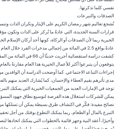
نفسي كلما تذكرتها.
الصدقات والتبرعات
تُشجع تعاليم شهر رمضان الكريم على الإيثار ونكران الذات وتن
قرارات السنة الجديدة، التي عادةً ما تُركز على الذات وتكون مؤ
الخيرية ربما لأن الصدقات أو الزكاة، كونها أحد أركان الإسلام ا
عادةً بواقع 2.5 في المائة من إجمالي مدخرات الفرد خلال العام المنصرم.
كشفت دراسة استقصائية أجريت 
يتوقعون أن يتبرعوا أكثر للأعمال الخيرية هذا العام مقارنةً با
إجراءات التباعد الاجتماعي. كما أوضحت الدراسة أن الوافدين من
مدى تأثرهم بقيم العطاء والإحسان، كما يُشارك العديد منهم بالفع
توجد في الإمارات العديد من الجمعيات الخيرية التي يمكنك التبرع 
يمكن للشركات استغلال هذه الفرصة لتوسيع نطاق جهود المسؤو
نصائح مفيدة: فكّر في اكتشاف طرق بسيطة يمكن أن تسلكها من
التبرع بالمال أو الطعام، ربما يمكنك التطوع بوقتك من أجل تحقيق 
وأخيرًا، أعقد النية وجهز قائمة بالخطوات التي يمكنك اتخاذها لتص
تُصبح شخصًا أفضل على مدار الشهر فحسب، بل لمواصلة رحلتك ف