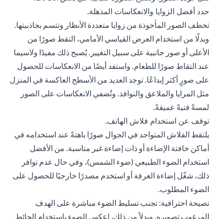
حدد أفضل الزوايا والانعكاسات المذهلة.
تخطف الصور المأخوذة من زوايا متعددة الأنظار وتتسم بجاذبيتها.
وبدلًا من استخدام العرض القياسي الأمامي، التقط صورًا من
الأعلى أو صور جانبية على سبيل التغيير. يُصبح ذلك مفيدًا ولاسيما
عند التقاط صورًا للطعام. واستفد أيضًا من الانعكاسات للحصول
على صورٍ أكثر إبداعًا. توجد العديد من الأسطح العاكسة في المنزل
مثل المرايا والملاعق والنوافذ. وتُضفي الانعكاسات على الصور
لمسةً فنيةً عميقةً.
توقف عن استخدام فلاش الهاتف.
يلتقط الفلاش المتواجد في الجوال صورًا باهتةً عند استخدامه في
أماكن خافتة الإضاءة أو ذات إضاءة غير مناسبة. من الأفضل
استخدام الضوء الطبيعي (ضوء الشمس)، وفي حال عدم توافر
ذلك، شغّل إضاءة الغرفة أو استخدم مصدرًا خارجيًا للحصول على
الضوء المطلوب.
نصيحة احترافية: تجنب تسليط الضوء مباشرة على الهدف
المرغوب تصويره. وبدلاً من ذلك، اعكس الضوء باستخدام الحائط