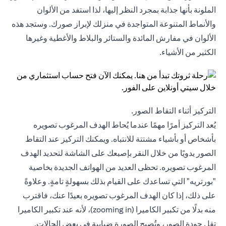
الملونة بأنها جذابة بمجرد النظر إليها، لذا استفد من الألوان
والأنماط المتنوعة المتواجدة في منزلك لإبراز صورك. وستجد هذه
الألوان في مفارش المائدة والستائر والبلاط والأغطية وغيرها
الكثير من الأشياء.
التركيز أثناء التقاط الصور.
يُعد التركيز أمرًا مهمًا عندما يُحاط الهدف المرغوب تصويره
بأشخاص أو بأشياء مشتتة للانتباه. ويمكنك التركيز عند التقاط
الصور يدويًا من خلال النقر بإصبعك على الشاشة لتحديد الهدف
المرغوب تصويره. تحظى العديد من الهواتف الجديدة بخاصية
"بورتريه" التي تساعدك على القيام بذلك بسهولةٍ تامةٍ. وعلاوةً
على ذلك، إذا كان الهدف المرغوب تصويره بعيدًا عنك، فاقترب
منه بدلًا من تكبير الكاميرا (zooming in)، لأنه عند تكبير الكاميرا
تقل جودة الصور، وتُصبح الصورة ضبابية في بعض الحالات.