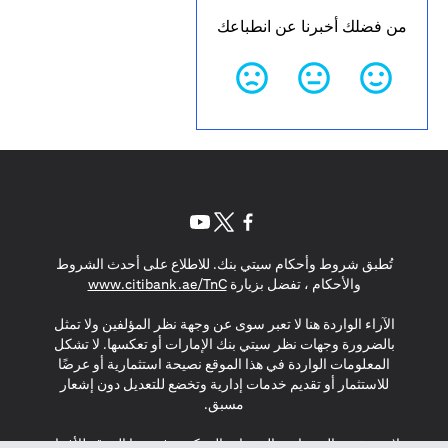
من فضلك أخبرنا عن انطباعك
(opens in a new tab)
(opens in a new tab)
(opens in a new tab)
تُطبق شروط وأحكام سيتي بنك. للاطلاع على أحدث الشروط
(opens in a new tab)
والأحكام ، تفضل بزيارة
www.citibank.ae/TnC
الآراء الواردة هنا لا تعبر سوى عن وجهة نظر المؤلفين ولا تمثل
بالضرورة وجهات نظر سيتي بنك الإمارات أو تعكسها. لا تشكل
المعلومات الواردة في هذا الموقع نصيحة استثمارية أو عرضًا
للاستثمار أو تقديم خدمات إدارية وتخضع للتعديل دون إشعار
مسبق.
لا يتم تقديم المنتجات والخدمات المذكورة في هذا الموقع للأفراد