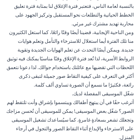
بالنسبة لعامة الناس، فتعتبر فترة الإغلاق لنا بمثابة فترة تعليق
الخطط الحياتية والتطلعات نحو المستقبل وتركيز الجهود على
محاربة تهديد مشترك غير مرئي.
ومن الناحية الإيجابية، قضينا أيضًا وقتًا رائعًا، كما استغل الكثيرون
منا تلك الفترة أيما استغلال للاسترخاء والتأمل وتعلم هوايات
جديدة. ويمكن أيضًا التحدث عن تعلم الهوايات الجديدة وتقوية
الروابط الأسرية، لذا تُعد فترة الإغلاق وقتًا مناسبًا يمكنك فيه توثيق
اللحظات التي تقضيها مع عائلتك باستخدام جوالك. لذا دعونا نتعمق
أكثر في التعرف على كيفية التقاط صور جميلة لتبقى ذكرى
رائعة، فكثيرًا ما نسمع أن الصورة تساوي ألف كلمة.
شغّل الموسيقى المفضلة لديك.
أترغب حقًا في أن يبتهج أطفالك ويبتسموا بإشراق وأنت تلتقط لهم
الصور؟ شغّل بعض الموسيقى! يمكن للموسيقى أن تُحسن مزاجك
وتجعلك تشعر بسعادةٍ غامرةٍ. كما سيُساعدك تشغيل الموسيقى
على الاسترخاء والإبداع أثناء التقاط الصور والتجول في أرجاء
المنزل.