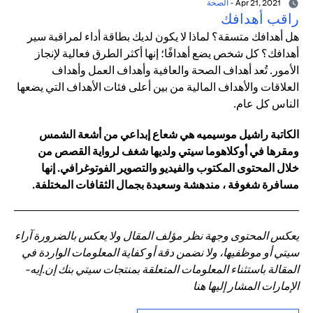
Apr 21, 2021
-
الصحة
راقب أهدافك
هل أهدافك متسقة؟ لماذا لا يكون لديك بطاقة أداء لمراقبة سير
أهدافك؟ كل شخص يضع أهدافًا؛ إنها أكثر الطرق فعالية لإنجاز
الأمور. تُعد أهداف الصحة والعافية وأهداف العمل وأهداف
العلاقات والأهداف المالية من بين أعلى فئات الأهداف التي يضعها
الناس كل عام.
الكاتبة راشيل موسيميه هي شعاع إبداعي من أشعة الشمس
ومقرها في أوكلاهوما سيتي ولديها شغف لرواية القصص من
خلال المحتوى المكتوب والفيديو والتصوير الفوتوغرافي. إنها
مسافرة شغوفة ، مندهشة وسعيدة بجمال الثقافات المختلفة.
يعكس المحتوى وجهة نظر مؤلف المقال ولا يعكس بالضرورة آراء
سيتي أو موظفيها، ولا نضمن دقة أو كفاية المعلومات الواردة في
المقالة باستثناء المعلومات المتعلقة بمنتجات سيتي بنك إن.إيه-
الإمارات المشار إليها هنا