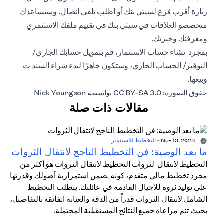
زيارة أقرب فرع لسيتي بنك أو اطلب تلقي اتصال، وسيساعدك
متخصصو العلاقات في سيتي بنك في تقييم ملفك الاستثمري
ومعرفتك وخبرتك.
بمجرد إنشاء حساب الاستثمار، قم بتمويل حسابك الجاري/
التوفير/ الحساب الجاري، وستكون جاهزًا لبدء شراء السندات
وبيعها.
حقوق الصورة: CC BY-SA 3.0 بواسطة Nick Youngson
مقالات ذات صلة
Nov 13, 2023
-
التخطيط للاستثمار
ما بعد الوصية: فن التخطيط الناجح لانتقال الثروات
التخطيط لانتقال الثروات التخطيط لانتقال الثروات هو أكثر من
مجرد تخطيط مالي متقدم، كونه يضمن استمرارية أصولك وقدرتها
على توليد ثروة للأجيال القادمة في عائلتك. يتطلب التخطيط
الشامل لانتقال الثروات قدراً من الدقة والعناية الفائقة بالتفاصيل،
بحيث تتم مراعاة جميع النتائج المستقبلية المحتملة.