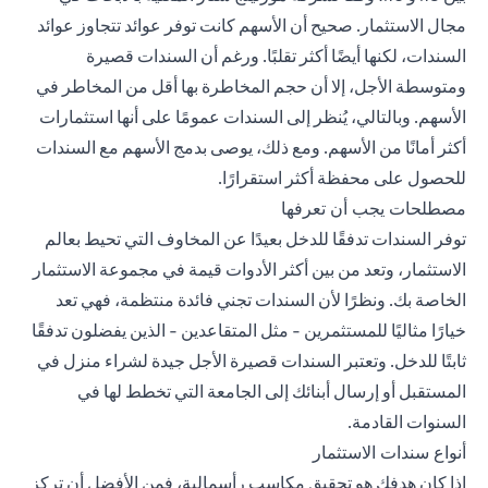
مجال الاستثمار. صحيح أن الأسهم كانت توفر عوائد تتجاوز عوائد
السندات، لكنها أيضًا أكثر تقلبًا. ورغم أن السندات قصيرة
ومتوسطة الأجل، إلا أن حجم المخاطرة بها أقل من المخاطر في
الأسهم. وبالتالي، يُنظر إلى السندات عمومًا على أنها
استثمارات
أكثر أمانًا
من الأسهم. ومع ذلك، يوصى بدمج الأسهم مع السندات
للحصول على محفظة أكثر استقرارًا.
مصطلحات يجب أن تعرفها
توفر السندات تدفقًا للدخل بعيدًا عن المخاوف التي تحيط بعالم
الاستثمار، وتعد من بين أكثر الأدوات قيمة في مجموعة الاستثمار
الخاصة بك. ونظرًا لأن السندات تجني فائدة منتظمة، فهي تعد
خيارًا مثاليًا للمستثمرين - مثل المتقاعدين - الذين يفضلون تدفقًا
ثابتًا للدخل. وتعتبر السندات قصيرة الأجل جيدة لشراء منزل في
المستقبل أو إرسال أبنائك إلى الجامعة التي تخطط لها في
السنوات القادمة.
أنواع سندات الاستثمار
إذا كان هدفك هو تحقيق مكاسب رأسمالية، فمن الأفضل أن تركز