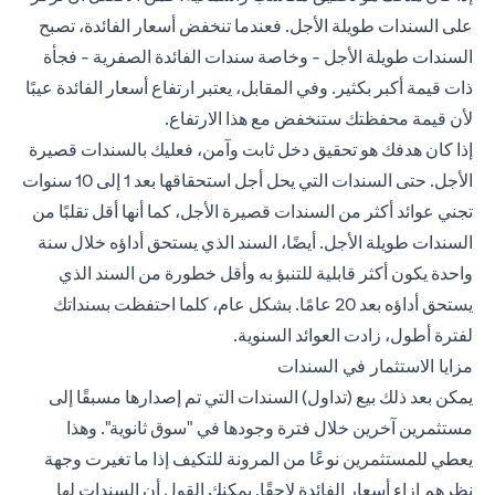
على السندات طويلة الأجل. فعندما تنخفض أسعار الفائدة، تصبح
السندات طويلة الأجل - وخاصة سندات الفائدة الصفرية - فجأة
ذات قيمة أكبر بكثير. وفي المقابل، يعتبر ارتفاع أسعار الفائدة عيبًا
لأن قيمة محفظتك ستنخفض مع هذا الارتفاع.
إذا كان هدفك هو تحقيق دخل ثابت وآمن، فعليك بالسندات قصيرة
الأجل. حتى السندات التي يحل أجل استحقاقها بعد 1 إلى 10 سنوات
تجني عوائد أكثر من السندات قصيرة الأجل، كما أنها أقل تقلبًا من
السندات طويلة الأجل. أيضًا، السند الذي يستحق أداؤه خلال سنة
واحدة يكون أكثر قابلية للتنبؤ به وأقل خطورة من السند الذي
يستحق أداؤه بعد 20 عامًا. بشكل عام، كلما احتفظت بسنداتك
لفترة أطول، زادت العوائد السنوية.
مزايا الاستثمار في السندات
يمكن بعد ذلك بيع (تداول) السندات التي تم إصدارها مسبقًا إلى
مستثمرين آخرين خلال فترة وجودها في "سوق ثانوية". وهذا
يعطي للمستثمرين نوعًا من المرونة للتكيف إذا ما تغيرت وجهة
نظرهم إزاء أسعار الفائدة لاحقًا. يمكنك القول أن السندات لها