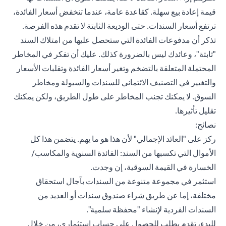
قيمة إعادة بيع سهلة. كقاعدة عامة، عندما تنخفض أسعار الفائدة،
ترتفع أسعار السندات. حتى الوديعة الثابتة لا تقدم هذه الفرصة.
تذكر أن مدفوعات الفائدة التي ستحصل عليها من امتلاك السند
"ثابتة"، وعائدك ليس بالضرورة كذلك. عليك أن تفكر في المخاطر
المحتملة المتعلقة بالتضخم وتغير أسعار الفائدة وتقلبات الأسعار
والتغيير في التصنيف الائتماني للسندات والسيولة ومخاطر
السوق. لا يمكنك تجنب المخاطر على طول الطريق، ولكن يمكنك
تقليل تأثيرها.
نصائح:
ركز على "العائد الإجمالي" لأن هذا هو ما يهم. يتضمن هذا كل
الأموال التي تكسبها من السند: الفائدة السنوية والمكاسب/
الخسارة في القيمة السوقية، إن وجدت.
استثمر في مجموعة متنوعة من السندات بآجال استحقاق
مختلفة، إما عن طريق شراء صندوق سندات أو العديد من
السندات الفردية لإنشاء "محفظة سلمية".
للبدء،
تقدم بطلب للحصول على حساب استثماري
، من خلال