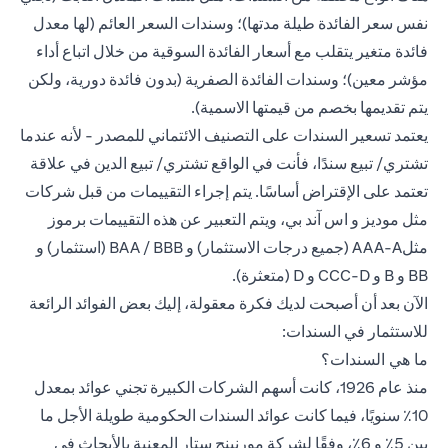
نفس سعر الفائدة طيلة مدتها)؛ وسندات السعر العائم (لها معدل
فائدة متغير يتقلب مع أسعار الفائدة السوقية من خلال اتباع أداء
مؤشر معين)؛ وسندات الفائدة الصفرية (بدون فائدة دورية، ولكن
يتم تقديمها بخصم من قيمتها الاسمية).
يعتمد تسعير السندات على التصنيف الائتماني للمصدر - لأنه عندما
تشتري/ تبيع سندًا، فأنت في الواقع تشتري/ تبيع الدين في علاقة
تعتمد على الإقتراض أساسًا. يتم إجراء التقييمات من قبل شركات
مثل موديز و اس آند بي، ويتم التعبير عن هذه التقييمات برموز
مثلAAA-A (جميع درجات الاستثمار) و BAA / BBB (استثمار) و
BB و B و CCC-D و D (متعثرة).
الآن بعد أن أصبحت لديك فكرة معقولة، إليك بعض الفوائد الرائعة
للاستثمار في السندات:
ما هي السندات؟
منذ عام 1926، كانت أسهم الشركات الكبيرة تجني عوائد بمعدل
10٪ سنويًا، فيما كانت عوائد السندات الحكومية طويلة الأجل ما
بين 5٪ و 6٪، وفقًا لشركة مورنينج ستار المعنية بالأبحاث في