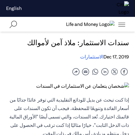
English
سندات الاستثمار: ملاذ آمن لأموالك
Dec 17, 2019
الاستثمارات
إذا كنت تبحث عن بديل للودائع التقليدية التي توفر عائدًا جذابًا من
أسعار الفائدة وتنويعًا للمحفظة، فيجب أن تكون السندات على
قائمتك اختيارك. تُعد السندات، والتي تسمى أيضًا "الأوراق المالية
ذات الدخل الثابت"، خيارًا مثاليًا إذا كنت ترغب في الحصول على
دخل منتظم وزيادة رأس مالك في ذات الوقت.