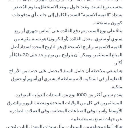
بحسب نوع السند. وعند حلول موعد الاستحقاق، يقوم المُصدر
بسداد "القيمة الاسمية" للسند بالكامل إلى جانب أي مدفوعات
كوبون مستحقة.
بناءً على نوع السند، يتم دفع الفائدة على أساس شهري أو ربع
سنوي أو سنوي. معدل الفائدة (أو الكوبون) هو نسبة مئوية من
القيمة الاسمية، وتاريخ الاستحقاق هو التاريخ المحدد لسداد أصل
المبلغ المستثمر، ويمكن أن يتراوح من يوم واحد حتى 30 عامًا أو
أكثر.
هنا ينبغي ملاحظة أن حامل السند لا يحصل على حصة من الأرباح
الفعلية أو في الملكية، لأنه ببساطة لا يشتري أي أسهم أو حقوق
ملكية.
يقدم سيتي أكثر من 1000 نوع من السندات الدولية المتوفرة
للمستثمرين في كل من الولايات المتحدة ومنطقة اليورو والشرق
الأوسط وآسيا، وفي الصناعات المختلفة، وفي العملات الصادرة
عن جهات تتمتع بسمعة طيبة.
هناك أنواع مختلفة من السندات، مثل سندات المعدل الثابت (تجني