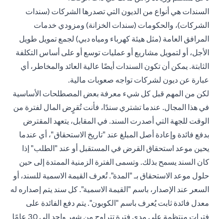
السندات هي أنواع من الديون التي تصدرها الشركات (سندات
الشركات)، والحكومات (سندات الخزانة) ومزودي خدمات
المرافق العامة (مثل هيئة كهرباء ومياه دبي) لجمع تمويل طويل
الأجل، أو لتمويل مشاريع أو عمليات توسع أو على أساس التكلفة
الثابتة. يمكن أن تكون السندات أيضًا عالية العائد والمخاطر، أي
عبارة عن ديون لشركات تواجه صعوبات مالية.
لكن من المهم قبل كل شيء معرفة بعض المصطلحات الأساسية
في هذا المجال. عندما تشتري سندًا، فأنت تُقرٍض المال لفترة من
الوقت للجهة التي أصدرت السند. في المقابل، يتعهد المقترض
بدفع فائدة وإعادة أصل المبلغ عند "تاريخ الاستحقاق"، أي عندما
يحين موعد استحقاق القرض في المستقبل أو عند "الطلب" إذا
كان السند يسمح بذلك. وتسمى الفترة الزمنية الممتدة إلى حين
حلول موعد الاستحقاق بـ "المدة". تُعرف القيمة الاسمية للسند، أو
السعر عند الإصدار، باسم "القيمة الاسمية". كل سند يتم إصداره له
معدل فائدة ثابت يُعرف باسم "الكوبون". يتم دفع الفائدة على
فترات منتظمة على مدى فترة تتراوح من شهر واحد إلى 30 عامًا