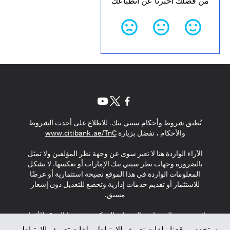
من فضلك أخبرنا عن انطباعك
(opens in a new tab)
(opens in a new tab)
(opens in a new tab)
تُطبق شروط وأحكام سيتي بنك. للاطلاع على أحدث الشروط
(opens in a new tab)
والأحكام ، تفضل بزيارة
www.citibank.ae/TnC
الآراء الواردة هنا لا تعبر سوى عن وجهة نظر المؤلفين ولا تمثل
بالضرورة وجهات نظر سيتي بنك الإمارات أو تعكسها. لا تشكل
المعلومات الواردة في هذا الموقع نصيحة استثمارية أو عرضًا
للاستثمار أو تقديم خدمات إدارية وتخضع للتعديل دون إشعار
مسبق.
لا يتم تقديم المنتجات والخدمات المذكورة في هذا الموقع للأفراد
المقيمين في الاتحاد الأوروبي أو المنطقة الاقتصادية الأوروبية أو
يستخدم موقعنا ملفات تعريف الارتباط. ملفات تعريف الارتباط