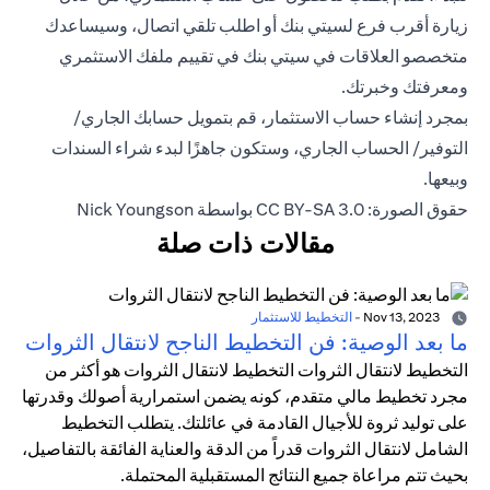
زيارة أقرب فرع لسيتي بنك أو اطلب تلقي اتصال، وسيساعدك
متخصصو العلاقات في سيتي بنك في تقييم ملفك الاستثمري
ومعرفتك وخبرتك.
بمجرد إنشاء حساب الاستثمار، قم بتمويل حسابك الجاري/
التوفير/ الحساب الجاري، وستكون جاهزًا لبدء شراء السندات
وبيعها.
حقوق الصورة: CC BY-SA 3.0 بواسطة Nick Youngson
مقالات ذات صلة
Nov 13, 2023
-
التخطيط للاستثمار
ما بعد الوصية: فن التخطيط الناجح لانتقال الثروات
التخطيط لانتقال الثروات التخطيط لانتقال الثروات هو أكثر من
مجرد تخطيط مالي متقدم، كونه يضمن استمرارية أصولك وقدرتها
على توليد ثروة للأجيال القادمة في عائلتك. يتطلب التخطيط
الشامل لانتقال الثروات قدراً من الدقة والعناية الفائقة بالتفاصيل،
بحيث تتم مراعاة جميع النتائج المستقبلية المحتملة.