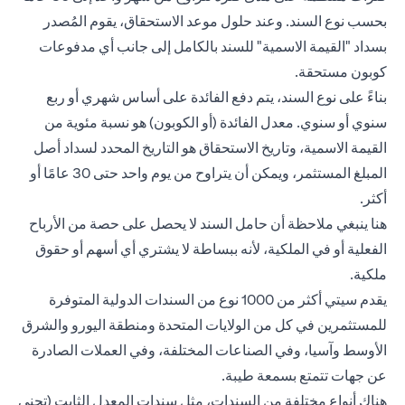
بحسب نوع السند. وعند حلول موعد الاستحقاق، يقوم المُصدر
بسداد "القيمة الاسمية" للسند بالكامل إلى جانب أي مدفوعات
كوبون مستحقة.
بناءً على نوع السند، يتم دفع الفائدة على أساس شهري أو ربع
سنوي أو سنوي. معدل الفائدة (أو الكوبون) هو نسبة مئوية من
القيمة الاسمية، وتاريخ الاستحقاق هو التاريخ المحدد لسداد أصل
المبلغ المستثمر، ويمكن أن يتراوح من يوم واحد حتى 30 عامًا أو
أكثر.
هنا ينبغي ملاحظة أن حامل السند لا يحصل على حصة من الأرباح
الفعلية أو في الملكية، لأنه ببساطة لا يشتري أي أسهم أو حقوق
ملكية.
يقدم سيتي أكثر من 1000 نوع من السندات الدولية المتوفرة
للمستثمرين في كل من الولايات المتحدة ومنطقة اليورو والشرق
الأوسط وآسيا، وفي الصناعات المختلفة، وفي العملات الصادرة
عن جهات تتمتع بسمعة طيبة.
هناك أنواع مختلفة من السندات، مثل سندات المعدل الثابت (تجني