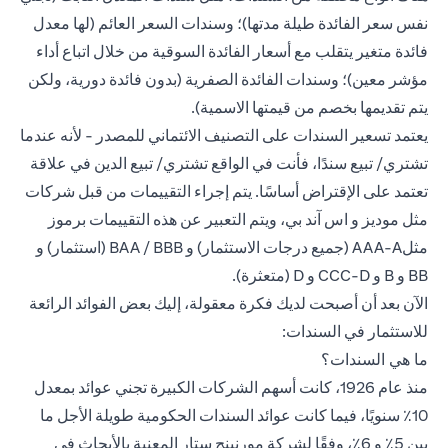
نفس سعر الفائدة طيلة مدتها)؛ وسندات السعر العائم (لها معدل
فائدة متغير يتقلب مع أسعار الفائدة السوقية من خلال اتباع أداء
مؤشر معين)؛ وسندات الفائدة الصفرية (بدون فائدة دورية، ولكن
يتم تقديمها بخصم من قيمتها الاسمية).
يعتمد تسعير السندات على التصنيف الائتماني للمصدر - لأنه عندما
تشتري/ تبيع سندًا، فأنت في الواقع تشتري/ تبيع الدين في علاقة
تعتمد على الإقتراض أساسًا. يتم إجراء التقييمات من قبل شركات
مثل موديز و اس آند بي، ويتم التعبير عن هذه التقييمات برموز
مثلAAA-A (جميع درجات الاستثمار) و BAA / BBB (استثمار) و
BB و B و CCC-D و D (متعثرة).
الآن بعد أن أصبحت لديك فكرة معقولة، إليك بعض الفوائد الرائعة
للاستثمار في السندات:
ما هي السندات؟
منذ عام 1926، كانت أسهم الشركات الكبيرة تجني عوائد بمعدل
10٪ سنويًا، فيما كانت عوائد السندات الحكومية طويلة الأجل ما
بين 5٪ و 6٪، وفقًا لشركة مورنينج ستار المعنية بالأبحاث في