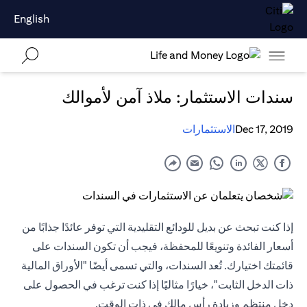
English
سندات الاستثمار: ملاذ آمن لأموالك
Dec 17, 2019
الاستثمارات
إذا كنت تبحث عن بديل للودائع التقليدية التي توفر عائدًا جذابًا من
أسعار الفائدة وتنويعًا للمحفظة، فيجب أن تكون السندات على
قائمتك اختيارك. تُعد السندات، والتي تسمى أيضًا "الأوراق المالية
ذات الدخل الثابت"، خيارًا مثاليًا إذا كنت ترغب في الحصول على
دخل منتظم وزيادة رأس مالك في ذات الوقت.