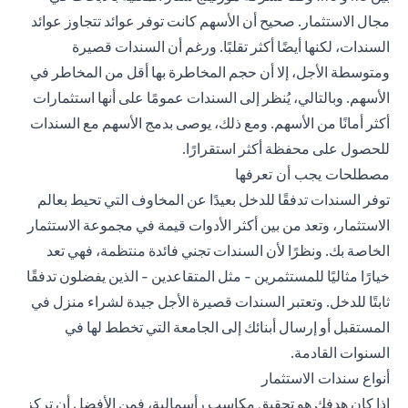
مجال الاستثمار. صحيح أن الأسهم كانت توفر عوائد تتجاوز عوائد
السندات، لكنها أيضًا أكثر تقلبًا. ورغم أن السندات قصيرة
ومتوسطة الأجل، إلا أن حجم المخاطرة بها أقل من المخاطر في
الأسهم. وبالتالي، يُنظر إلى السندات عمومًا على أنها
استثمارات
أكثر أمانًا
من الأسهم. ومع ذلك، يوصى بدمج الأسهم مع السندات
للحصول على محفظة أكثر استقرارًا.
مصطلحات يجب أن تعرفها
توفر السندات تدفقًا للدخل بعيدًا عن المخاوف التي تحيط بعالم
الاستثمار، وتعد من بين أكثر الأدوات قيمة في مجموعة الاستثمار
الخاصة بك. ونظرًا لأن السندات تجني فائدة منتظمة، فهي تعد
خيارًا مثاليًا للمستثمرين - مثل المتقاعدين - الذين يفضلون تدفقًا
ثابتًا للدخل. وتعتبر السندات قصيرة الأجل جيدة لشراء منزل في
المستقبل أو إرسال أبنائك إلى الجامعة التي تخطط لها في
السنوات القادمة.
أنواع سندات الاستثمار
إذا كان هدفك هو تحقيق مكاسب رأسمالية، فمن الأفضل أن تركز