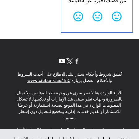
من فضلك أخبرنا عن انطباعك
opens in a new tab
opens in a new tab
opens in a new tab
تُطبق شروط وأحكام سيتي بنك. للاطلاع على أحدث الشروط
s in a new tab
والأحكام ، تفضل بزيارة
www.citibank.ae/TnC
الآراء الواردة هنا لا تعبر سوى عن وجهة نظر المؤلفين ولا تمثل
بالضرورة وجهات نظر سيتي بنك الإمارات أو تعكسها. لا تشكل
المعلومات الواردة في هذا الموقع نصيحة استثمارية أو عرضًا
للاستثمار أو تقديم خدمات إدارية وتخضع للتعديل دون إشعار
مسبق.
لا يتم تقديم المنتجات والخدمات المذكورة في هذا الموقع للأفراد
المقيمين في الاتحاد الأوروبي أو المنطقة الاقتصادية الأوروبية أو
يستخدم موقعنا ملفات تعريف الارتباط. ملفات تعريف الارتباط