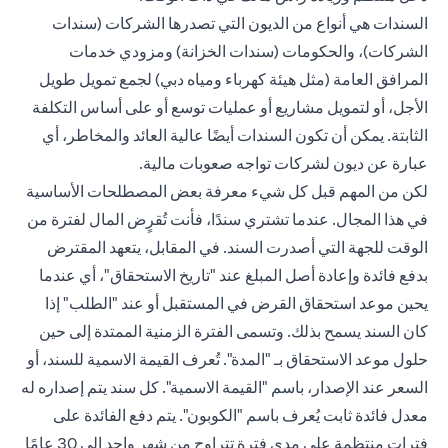
السندات هي أنواع من الديون التي تصدرها الشركات (سندات
الشركات)، والحكومات (سندات الخزانة) ومزودي خدمات
المرافق العامة (مثل هيئة كهرباء ومياه دبي) لجمع تمويل طويل
الأجل، أو لتمويل مشاريع أو عمليات توسع أو على أساس التكلفة
الثابتة. يمكن أن تكون السندات أيضًا عالية العائد والمخاطر، أي
عبارة عن ديون لشركات تواجه صعوبات مالية.
لكن من المهم قبل كل شيء معرفة بعض المصطلحات الأساسية
في هذا المجال. عندما تشتري سندًا، فأنت تُقرٍض المال لفترة من
الوقت للجهة التي أصدرت السند. في المقابل، يتعهد المقترض
بدفع فائدة وإعادة أصل المبلغ عند "تاريخ الاستحقاق"، أي عندما
يحين موعد استحقاق القرض في المستقبل أو عند "الطلب" إذا
كان السند يسمح بذلك. وتسمى الفترة الزمنية الممتدة إلى حين
حلول موعد الاستحقاق بـ "المدة". تُعرف القيمة الاسمية للسند، أو
السعر عند الإصدار، باسم "القيمة الاسمية". كل سند يتم إصداره له
معدل فائدة ثابت يُعرف باسم "الكوبون". يتم دفع الفائدة على
فترات منتظمة على مدى فترة تتراوح من شهر واحد إلى 30 عامًا