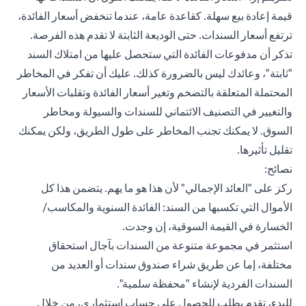
قيمة إعادة بيع سهلة. كقاعدة عامة، عندما تنخفض أسعار الفائدة،
ترتفع أسعار السندات. حتى الوديعة الثابتة لا تقدم هذه الفرصة.
تذكر أن مدفوعات الفائدة التي ستحصل عليها من امتلاك السند
"ثابتة"، وعائدك ليس بالضرورة كذلك. عليك أن تفكر في المخاطر
المحتملة المتعلقة بالتضخم وتغير أسعار الفائدة وتقلبات الأسعار
والتغيير في التصنيف الائتماني للسندات والسيولة ومخاطر
السوق. لا يمكنك تجنب المخاطر على طول الطريق، ولكن يمكنك
تقليل تأثيرها.
نصائح:
ركز على "العائد الإجمالي" لأن هذا هو ما يهم. يتضمن هذا كل
الأموال التي تكسبها من السند: الفائدة السنوية والمكاسب/
الخسارة في القيمة السوقية، إن وجدت.
استثمر في مجموعة متنوعة من السندات بآجال استحقاق
مختلفة، إما عن طريق شراء صندوق سندات أو العديد من
السندات الفردية لإنشاء "محفظة سلمية".
للبدء،
تقدم بطلب للحصول على حساب استثماري
، من خلال