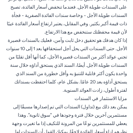
على السندات طويلة الأجل. فعندما تنخفض أسعار الفائدة، تصبح
السندات طويلة الأجل - وخاصة سندات الفائدة الصفرية - فجأة
ذات قيمة أكبر بكثير. وفي المقابل، يعتبر ارتفاع أسعار الفائدة عيبًا
لأن قيمة محفظتك ستنخفض مع هذا الارتفاع.
إذا كان هدفك هو تحقيق دخل ثابت وآمن، فعليك بالسندات قصيرة
الأجل. حتى السندات التي يحل أجل استحقاقها بعد 1 إلى 10 سنوات
تجني عوائد أكثر من السندات قصيرة الأجل، كما أنها أقل تقلبًا من
السندات طويلة الأجل. أيضًا، السند الذي يستحق أداؤه خلال سنة
واحدة يكون أكثر قابلية للتنبؤ به وأقل خطورة من السند الذي
يستحق أداؤه بعد 20 عامًا. بشكل عام، كلما احتفظت بسنداتك
لفترة أطول، زادت العوائد السنوية.
مزايا الاستثمار في السندات
يمكن بعد ذلك بيع (تداول) السندات التي تم إصدارها مسبقًا إلى
مستثمرين آخرين خلال فترة وجودها في "سوق ثانوية". وهذا
يعطي للمستثمرين نوعًا من المرونة للتكيف إذا ما تغيرت وجهة
نظرهم إزاء أسعار الفائدة لاحقًا. يمكنك القول أن السندات لها