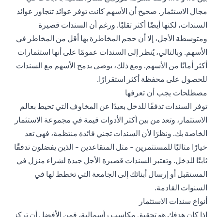
مجال الاستثمار. صحيح أن الأسهم كانت توفر عوائد تتجاوز عوائد
السندات، لكنها أيضًا أكثر تقلبًا. ورغم أن السندات قصيرة
ومتوسطة الأجل، إلا أن حجم المخاطرة بها أقل من المخاطر في
الأسهم. وبالتالي، يُنظر إلى السندات عمومًا على أنها
استثمارات
أكثر أمانًا
من الأسهم. ومع ذلك، يوصى بدمج الأسهم مع السندات
للحصول على محفظة أكثر استقرارًا.
مصطلحات يجب أن تعرفها
توفر السندات تدفقًا للدخل بعيدًا عن المخاوف التي تحيط بعالم
الاستثمار، وتعد من بين أكثر الأدوات قيمة في مجموعة الاستثمار
الخاصة بك. ونظرًا لأن السندات تجني فائدة منتظمة، فهي تعد
خيارًا مثاليًا للمستثمرين - مثل المتقاعدين - الذين يفضلون تدفقًا
ثابتًا للدخل. وتعتبر السندات قصيرة الأجل جيدة لشراء منزل في
المستقبل أو إرسال أبنائك إلى الجامعة التي تخطط لها في
السنوات القادمة.
أنواع سندات الاستثمار
إذا كان هدفك هو تحقيق مكاسب رأسمالية، فمن الأفضل أن تركز