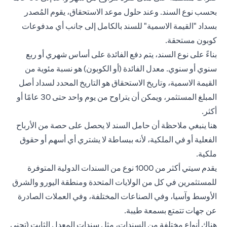
بحسب نوع السند. وعند حلول موعد الاستحقاق، يقوم المُصدر
بسداد "القيمة الاسمية" للسند بالكامل إلى جانب أي مدفوعات
كوبون مستحقة.
بناءً على نوع السند، يتم دفع الفائدة على أساس شهري أو ربع
سنوي أو سنوي. معدل الفائدة (أو الكوبون) هو نسبة مئوية من
القيمة الاسمية، وتاريخ الاستحقاق هو التاريخ المحدد لسداد أصل
المبلغ المستثمر، ويمكن أن يتراوح من يوم واحد حتى 30 عامًا أو
أكثر.
هنا ينبغي ملاحظة أن حامل السند لا يحصل على حصة من الأرباح
الفعلية أو في الملكية، لأنه ببساطة لا يشتري أي أسهم أو حقوق
ملكية.
يقدم سيتي أكثر من 1000 نوع من السندات الدولية المتوفرة
للمستثمرين في كل من الولايات المتحدة ومنطقة اليورو والشرق
الأوسط وآسيا، وفي الصناعات المختلفة، وفي العملات الصادرة
عن جهات تتمتع بسمعة طيبة.
هناك أنواع مختلفة من السندات، مثل سندات المعدل الثابت (تجني