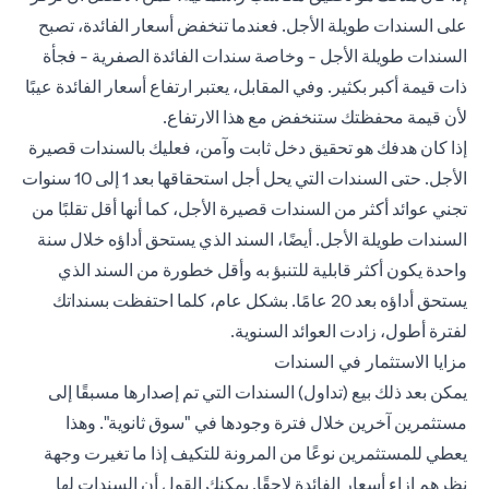
على السندات طويلة الأجل. فعندما تنخفض أسعار الفائدة، تصبح
السندات طويلة الأجل - وخاصة سندات الفائدة الصفرية - فجأة
ذات قيمة أكبر بكثير. وفي المقابل، يعتبر ارتفاع أسعار الفائدة عيبًا
لأن قيمة محفظتك ستنخفض مع هذا الارتفاع.
إذا كان هدفك هو تحقيق دخل ثابت وآمن، فعليك بالسندات قصيرة
الأجل. حتى السندات التي يحل أجل استحقاقها بعد 1 إلى 10 سنوات
تجني عوائد أكثر من السندات قصيرة الأجل، كما أنها أقل تقلبًا من
السندات طويلة الأجل. أيضًا، السند الذي يستحق أداؤه خلال سنة
واحدة يكون أكثر قابلية للتنبؤ به وأقل خطورة من السند الذي
يستحق أداؤه بعد 20 عامًا. بشكل عام، كلما احتفظت بسنداتك
لفترة أطول، زادت العوائد السنوية.
مزايا الاستثمار في السندات
يمكن بعد ذلك بيع (تداول) السندات التي تم إصدارها مسبقًا إلى
مستثمرين آخرين خلال فترة وجودها في "سوق ثانوية". وهذا
يعطي للمستثمرين نوعًا من المرونة للتكيف إذا ما تغيرت وجهة
نظرهم إزاء أسعار الفائدة لاحقًا. يمكنك القول أن السندات لها