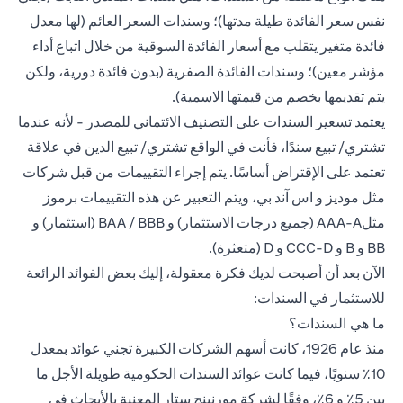
نفس سعر الفائدة طيلة مدتها)؛ وسندات السعر العائم (لها معدل
فائدة متغير يتقلب مع أسعار الفائدة السوقية من خلال اتباع أداء
مؤشر معين)؛ وسندات الفائدة الصفرية (بدون فائدة دورية، ولكن
يتم تقديمها بخصم من قيمتها الاسمية).
يعتمد تسعير السندات على التصنيف الائتماني للمصدر - لأنه عندما
تشتري/ تبيع سندًا، فأنت في الواقع تشتري/ تبيع الدين في علاقة
تعتمد على الإقتراض أساسًا. يتم إجراء التقييمات من قبل شركات
مثل موديز و اس آند بي، ويتم التعبير عن هذه التقييمات برموز
مثلAAA-A (جميع درجات الاستثمار) و BAA / BBB (استثمار) و
BB و B و CCC-D و D (متعثرة).
الآن بعد أن أصبحت لديك فكرة معقولة، إليك بعض الفوائد الرائعة
للاستثمار في السندات:
ما هي السندات؟
منذ عام 1926، كانت أسهم الشركات الكبيرة تجني عوائد بمعدل
10٪ سنويًا، فيما كانت عوائد السندات الحكومية طويلة الأجل ما
بين 5٪ و 6٪، وفقًا لشركة مورنينج ستار المعنية بالأبحاث في