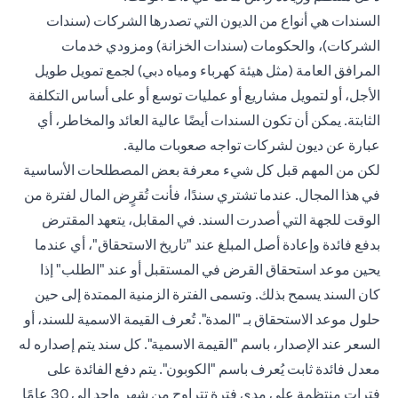
السندات هي أنواع من الديون التي تصدرها الشركات (سندات
الشركات)، والحكومات (سندات الخزانة) ومزودي خدمات
المرافق العامة (مثل هيئة كهرباء ومياه دبي) لجمع تمويل طويل
الأجل، أو لتمويل مشاريع أو عمليات توسع أو على أساس التكلفة
الثابتة. يمكن أن تكون السندات أيضًا عالية العائد والمخاطر، أي
عبارة عن ديون لشركات تواجه صعوبات مالية.
لكن من المهم قبل كل شيء معرفة بعض المصطلحات الأساسية
في هذا المجال. عندما تشتري سندًا، فأنت تُقرٍض المال لفترة من
الوقت للجهة التي أصدرت السند. في المقابل، يتعهد المقترض
بدفع فائدة وإعادة أصل المبلغ عند "تاريخ الاستحقاق"، أي عندما
يحين موعد استحقاق القرض في المستقبل أو عند "الطلب" إذا
كان السند يسمح بذلك. وتسمى الفترة الزمنية الممتدة إلى حين
حلول موعد الاستحقاق بـ "المدة". تُعرف القيمة الاسمية للسند، أو
السعر عند الإصدار، باسم "القيمة الاسمية". كل سند يتم إصداره له
معدل فائدة ثابت يُعرف باسم "الكوبون". يتم دفع الفائدة على
فترات منتظمة على مدى فترة تتراوح من شهر واحد إلى 30 عامًا