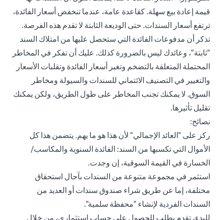
قيمة إعادة بيع سهلة. كقاعدة عامة، عندما تنخفض أسعار الفائدة،
ترتفع أسعار السندات. حتى الوديعة الثابتة لا تقدم هذه الفرصة.
تذكر أن مدفوعات الفائدة التي ستحصل عليها من امتلاك السند
"ثابتة"، وعائدك ليس بالضرورة كذلك. عليك أن تفكر في المخاطر
المحتملة المتعلقة بالتضخم وتغير أسعار الفائدة وتقلبات الأسعار
والتغيير في التصنيف الائتماني للسندات والسيولة ومخاطر
السوق. لا يمكنك تجنب المخاطر على طول الطريق، ولكن يمكنك
تقليل تأثيرها.
نصائح:
ركز على "العائد الإجمالي" لأن هذا هو ما يهم. يتضمن هذا كل
الأموال التي تكسبها من السند: الفائدة السنوية والمكاسب/
الخسارة في القيمة السوقية، إن وجدت.
استثمر في مجموعة متنوعة من السندات بآجال استحقاق
مختلفة، إما عن طريق شراء صندوق سندات أو العديد من
السندات الفردية لإنشاء "محفظة سلمية".
للبدء،
تقدم بطلب للحصول على حساب استثماري
، من خلال