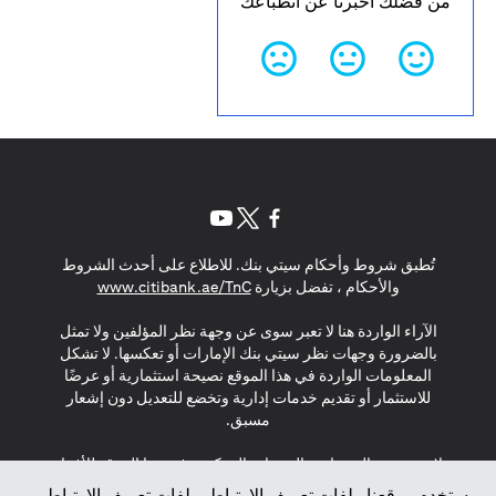
من فضلك أخبرنا عن انطباعك
(opens in a new tab)
(opens in a new tab)
(opens in a new tab)
تُطبق شروط وأحكام سيتي بنك. للاطلاع على أحدث الشروط
(opens in a new tab)
والأحكام ، تفضل بزيارة
www.citibank.ae/TnC
الآراء الواردة هنا لا تعبر سوى عن وجهة نظر المؤلفين ولا تمثل
بالضرورة وجهات نظر سيتي بنك الإمارات أو تعكسها. لا تشكل
المعلومات الواردة في هذا الموقع نصيحة استثمارية أو عرضًا
للاستثمار أو تقديم خدمات إدارية وتخضع للتعديل دون إشعار
مسبق.
لا يتم تقديم المنتجات والخدمات المذكورة في هذا الموقع للأفراد
المقيمين في الاتحاد الأوروبي أو المنطقة الاقتصادية الأوروبية أو
يستخدم موقعنا ملفات تعريف الارتباط. ملفات تعريف الارتباط