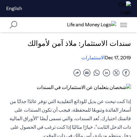
English
سندات الاستثمار: ملاذ آمن لأموالك
Dec 17, 2019
الاستثمارات
إذا كنت تبحث عن بديل للودائع التقليدية التي توفر عائدًا جذابًا من
أسعار الفائدة وتنويعًا للمحفظة، فيجب أن تكون السندات على
قائمتك اختيارك. تُعد السندات، والتي تسمى أيضًا "الأوراق المالية
ذات الدخل الثابت"، خيارًا مثاليًا إذا كنت ترغب في الحصول على
دخل منتظم وزيادة رأس مالك في ذات الوقت.