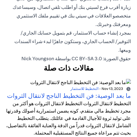
زيارة أقرب فرع لسيتي بنك أو اطلب تلقي اتصال، وسيساعدك
متخصصو العلاقات في سيتي بنك في تقييم ملفك الاستثمري
ومعرفتك وخبرتك.
بمجرد إنشاء حساب الاستثمار، قم بتمويل حسابك الجاري/
التوفير/ الحساب الجاري، وستكون جاهزًا لبدء شراء السندات
وبيعها.
حقوق الصورة: CC BY-SA 3.0 بواسطة Nick Youngson
مقالات ذات صلة
Nov 13, 2023
-
التخطيط للاستثمار
ما بعد الوصية: فن التخطيط الناجح لانتقال الثروات
التخطيط لانتقال الثروات التخطيط لانتقال الثروات هو أكثر من
مجرد تخطيط مالي متقدم، كونه يضمن استمرارية أصولك وقدرتها
على توليد ثروة للأجيال القادمة في عائلتك. يتطلب التخطيط
الشامل لانتقال الثروات قدراً من الدقة والعناية الفائقة بالتفاصيل،
بحيث تتم مراعاة جميع النتائج المستقبلية المحتملة.