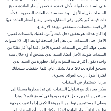
على السندات طويلة الأجل. فعندما تنخفض أسعار الفائدة، تصبح
السندات طويلة الأجل - وخاصة سندات الفائدة الصفرية - فجأة
ذات قيمة أكبر بكثير. وفي المقابل، يعتبر ارتفاع أسعار الفائدة عيبًا
لأن قيمة محفظتك ستنخفض مع هذا الارتفاع.
إذا كان هدفك هو تحقيق دخل ثابت وآمن، فعليك بالسندات قصيرة
الأجل. حتى السندات التي يحل أجل استحقاقها بعد 1 إلى 10 سنوات
تجني عوائد أكثر من السندات قصيرة الأجل، كما أنها أقل تقلبًا من
السندات طويلة الأجل. أيضًا، السند الذي يستحق أداؤه خلال سنة
واحدة يكون أكثر قابلية للتنبؤ به وأقل خطورة من السند الذي
يستحق أداؤه بعد 20 عامًا. بشكل عام، كلما احتفظت بسنداتك
لفترة أطول، زادت العوائد السنوية.
مزايا الاستثمار في السندات
يمكن بعد ذلك بيع (تداول) السندات التي تم إصدارها مسبقًا إلى
مستثمرين آخرين خلال فترة وجودها في "سوق ثانوية". وهذا
يعطي للمستثمرين نوعًا من المرونة للتكيف إذا ما تغيرت وجهة
نظرهم إزاء أسعار الفائدة لاحقًا. يمكنك القول أن السندات لها