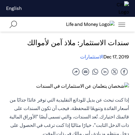
English
سندات الاستثمار: ملاذ آمن لأموالك
Dec 17, 2019
الاستثمارات
إذا كنت تبحث عن بديل للودائع التقليدية التي توفر عائدًا جذابًا من
أسعار الفائدة وتنويعًا للمحفظة، فيجب أن تكون السندات على
قائمتك اختيارك. تُعد السندات، والتي تسمى أيضًا "الأوراق المالية
ذات الدخل الثابت"، خيارًا مثاليًا إذا كنت ترغب في الحصول على
دخل منتظم وزيادة رأس مالك في ذات الوقت.