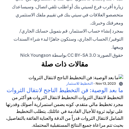
زيارة أقرب فرع لسيتي بنك أو اطلب تلقي اتصال، وسيساعدك
متخصصو العلاقات في سيتي بنك في تقييم ملفك الاستثمري
ومعرفتك وخبرتك.
بمجرد إنشاء حساب الاستثمار، قم بتمويل حسابك الجاري/
التوفير/ الحساب الجاري، وستكون جاهزًا لبدء شراء السندات
وبيعها.
حقوق الصورة: CC BY-SA 3.0 بواسطة Nick Youngson
مقالات ذات صلة
Nov 13, 2023
-
التخطيط للاستثمار
ما بعد الوصية: فن التخطيط الناجح لانتقال الثروات
التخطيط لانتقال الثروات التخطيط لانتقال الثروات هو أكثر من
مجرد تخطيط مالي متقدم، كونه يضمن استمرارية أصولك وقدرتها
على توليد ثروة للأجيال القادمة في عائلتك. يتطلب التخطيط
الشامل لانتقال الثروات قدراً من الدقة والعناية الفائقة بالتفاصيل،
بحيث تتم مراعاة جميع النتائج المستقبلية المحتملة.