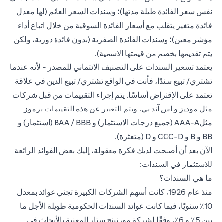
نفس سعر الفائدة طيلة مدتها)؛ وسندات السعر العائم (لها معدل
فائدة متغير يتقلب مع أسعار الفائدة السوقية من خلال اتباع أداء
مؤشر معين)؛ وسندات الفائدة الصفرية (بدون فائدة دورية، ولكن
يتم تقديمها بخصم من قيمتها الاسمية).
يعتمد تسعير السندات على التصنيف الائتماني للمصدر - لأنه عندما
تشتري/ تبيع سندًا، فأنت في الواقع تشتري/ تبيع الدين في علاقة
تعتمد على الإقتراض أساسًا. يتم إجراء التقييمات من قبل شركات
مثل موديز و اس آند بي، ويتم التعبير عن هذه التقييمات برموز
مثلAAA-A (جميع درجات الاستثمار) و BAA / BBB (استثمار) و
BB و B و CCC-D و D (متعثرة).
الآن بعد أن أصبحت لديك فكرة معقولة، إليك بعض الفوائد الرائعة
للاستثمار في السندات:
ما هي السندات؟
منذ عام 1926، كانت أسهم الشركات الكبيرة تجني عوائد بمعدل
10٪ سنويًا، فيما كانت عوائد السندات الحكومية طويلة الأجل ما
بين 5٪ و 6٪، وفقًا لشركة مورنينج ستار المعنية بالأبحاث في