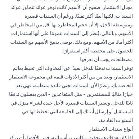
مجال الاستثمار. صحيح أن الأسهم كانت توفر عوائد تتجاوز عوائد
السندات، لكنها أيضًا أكثر تقلبًا. ورغم أن السندات قصيرة
ومتوسطة الأجل، إلا أن حجم المخاطرة بها أقل من المخاطر في
الأسهم. وبالتالي، يُنظر إلى السندات عمومًا على أنها
استثمارات
أكثر أمانًا
من الأسهم. ومع ذلك، يوصى بدمج الأسهم مع السندات
للحصول على محفظة أكثر استقرارًا.
مصطلحات يجب أن تعرفها
توفر السندات تدفقًا للدخل بعيدًا عن المخاوف التي تحيط بعالم
الاستثمار، وتعد من بين أكثر الأدوات قيمة في مجموعة الاستثمار
الخاصة بك. ونظرًا لأن السندات تجني فائدة منتظمة، فهي تعد
خيارًا مثاليًا للمستثمرين - مثل المتقاعدين - الذين يفضلون تدفقًا
ثابتًا للدخل. وتعتبر السندات قصيرة الأجل جيدة لشراء منزل في
المستقبل أو إرسال أبنائك إلى الجامعة التي تخطط لها في
السنوات القادمة.
أنواع سندات الاستثمار
إذا كان هدفك هو تحقيق مكاسب رأسمالية، فمن الأفضل أن تركز