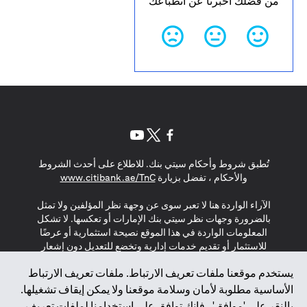
من فضلك أخبرنا عن انطباعك
(opens in a new tab)
(opens in a new tab)
(opens in a new tab)
تُطبق شروط وأحكام سيتي بنك. للاطلاع على أحدث الشروط
(opens in a new tab)
والأحكام ، تفضل بزيارة
www.citibank.ae/TnC
الآراء الواردة هنا لا تعبر سوى عن وجهة نظر المؤلفين ولا تمثل
بالضرورة وجهات نظر سيتي بنك الإمارات أو تعكسها. لا تشكل
المعلومات الواردة في هذا الموقع نصيحة استثمارية أو عرضًا
للاستثمار أو تقديم خدمات إدارية وتخضع للتعديل دون إشعار
مسبق.
يستخدم موقعنا ملفات تعريف الارتباط. ملفات تعريف الارتباط
لا يتم تقديم المنتجات والخدمات المذكورة في هذا الموقع للأفراد
الأساسية مطلوبة لأمان وسلامة موقعنا ولا يمكن إيقاف تشغيلها.
المقيمين في الاتحاد الأوروبي أو المنطقة الاقتصادية الأوروبية أو
بالنقر على 'موافق' ، فإنك توافق على استخدامنا لملفات تعريف