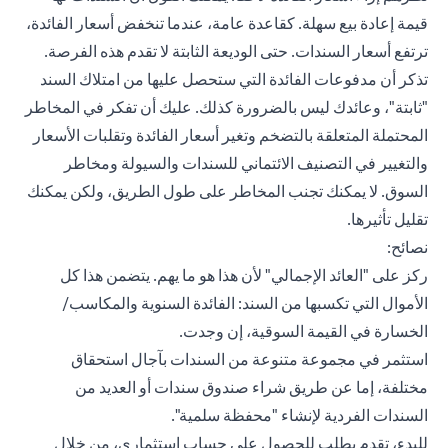
قيمة إعادة بيع سهلة. كقاعدة عامة، عندما تنخفض أسعار الفائدة،
ترتفع أسعار السندات. حتى الوديعة الثابتة لا تقدم هذه الفرصة.
تذكر أن مدفوعات الفائدة التي ستحصل عليها من امتلاك السند
"ثابتة"، وعائدك ليس بالضرورة كذلك. عليك أن تفكر في المخاطر
المحتملة المتعلقة بالتضخم وتغير أسعار الفائدة وتقلبات الأسعار
والتغيير في التصنيف الائتماني للسندات والسيولة ومخاطر
السوق. لا يمكنك تجنب المخاطر على طول الطريق، ولكن يمكنك
تقليل تأثيرها.
نصائح:
ركز على "العائد الإجمالي" لأن هذا هو ما يهم. يتضمن هذا كل
الأموال التي تكسبها من السند: الفائدة السنوية والمكاسب/
الخسارة في القيمة السوقية، إن وجدت.
استثمر في مجموعة متنوعة من السندات بآجال استحقاق
مختلفة، إما عن طريق شراء صندوق سندات أو العديد من
السندات الفردية لإنشاء "محفظة سلمية".
للبدء،
تقدم بطلب للحصول على حساب استثماري
، من خلال