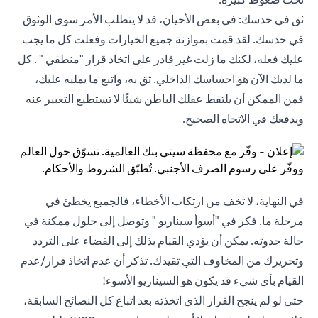
ثق في حدسك: في بعض الأحيان، قد لا يتطلب الأمر سوى الوثوق
في حدسك. لقد قمت بموازنة جميع الخيارات وفعلت كل ما يجب
عليك فعله، لكنك ما زلت غير قادر على اتخاذ قرار "منطقي " . كل
ما لديك الآن هو احساسك الداخلي. ثق به، واتبع ما يمليه عليك،
فمن الممكن أن يلتقط عقلك الباطن شيئًا لا تستطيع التعبير عنه
ويدفعك في الاتجاه الصحيح.
في النهاية، لا تخف من ارتكاب الأخطاء، فالجميع يخطئ في
مرحلة ما. فكر في "أسوأ سيناريو " وتوصل إلى حلول ممكنة في
حالة حدوثه. يمكن أن يؤدي القيام بذلك إلى القضاء على التردد
وتحريرك من المخاوف التي تقيدك. تذكر أن عدم اتخاذ قرار/عدم
القيام بأي شيء قد يكون هو السيناريو الأسوء!
حتى لو لم ينجح القرار الذي اتخذته بعد اتباع كل النصائح السابقة،