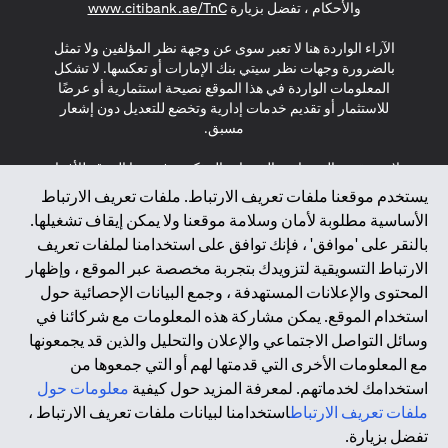
(opens in a new tab)
والأحكام ، تفضل بزيارة
www.citibank.ae/TnC
الآراء الواردة هنا لا تعبر سوى عن وجهة نظر المؤلفين ولا تمثل
بالضرورة وجهات نظر سيتي بنك الإمارات أو تعكسها. لا تشكل
المعلومات الواردة في هذا الموقع نصيحة استثمارية أو عرضًا
للاستثمار أو تقديم خدمات إدارية وتخضع للتعديل دون إشعار
مسبق.
لا يتم تقديم المنتجات والخدمات المذكورة في هذا الموقع للأفراد
المقيمين في الاتحاد الأوروبي أو المنطقة الاقتصادية الأوروبية أو
يستخدم موقعنا ملفات تعريف الارتباط. ملفات تعريف الارتباط
سويسرا أو غيرنسي أو جيرسي أو موناكو أو سان مارينو أو
الأساسية مطلوبة لأمان وسلامة موقعنا ولا يمكن إيقاف تشغيلها.
الفاتيكان أو جزيرة مان أو المملكة المتحدة أو خصوصية البيانات
بالنقر على 'موافق' ، فإنك توافق على استخدامنا لملفات تعريف
(لائحة حماية البيانات العامة \ قانون حماية البيانات الشخصية
الارتباط التسويقية لتزويدك بتجربة مخصصة عبر الموقع ، وإظهار
العامة \ قانون خصوصية نيوزيلندا). المحتوى الموجود في هذه
الصفحة ليس ولا ينبغي تفسيره على أنه عرض أو دعوة أو دعوة
المحتوى والإعلانات المستهدفة ، وجمع البيانات الإحصائية حول
لشراء أو بيع أي من المنتجات والخدمات المذكورة هنا لمثل هؤلاء
استخدام الموقع. يمكن مشاركة هذه المعلومات مع شركائنا في
الأفراد.
وسائل التواصل الاجتماعي والإعلان والتحليل والذين قد يجمعونها
مع المعلومات الأخرى التي قدمتها لهم أو التي جمعوها من
*GDPR – اللائحة العامة لحماية البيانات؛ * LGPD – Lei Geral de
استخدامك لخدماتهم. لمعرفة المزيد حول كيفية
معلومات حول
Proteção de Dados Pessoais ; *NZPA – قانون الخصوصية
النيوزيلندي
ملفات تعريف الارتباط
استخدامنا لبيانات ملفات تعريف الارتباط ،
تفضل بزيارة.