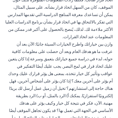
الموقف، كان من السهل اتخاذ قرار بشأنه. على سبيل المثال،
يمكن أن تساعدك معرفة المناهج الدراسية التي تقدمها المدارس
التي تفكر بالالتحاق بها في اتخاذ قرار بشأن برنامج الدراسات العليا
الأكثر ملاءمة لك. لذلك، يُنصح بالحصول على أكبر قدر ممكن من
المعلومات عند اتخاذ القرارات.
وازن بين خياراتك واطرح الخيارات السيئة جانبًا: الآن بعد أن
عرفت ما هو هدفك العام وبعد أن حصلت على معلومات كافية
حوله، ابدء في دراسة جميع خياراتك بتعمق وسرعة إذا كان يتعين
عليك اتخاذ قرار في لمح البصر. يجب عليك أيضًا التفكير في
عواقب وتأثير كل خيار تتخذه، بمعنى هل يؤثر قرارك عليك وحدك
أم يؤثر على آخرين معك؟ إذا كان يؤثر على أشخاص آخرين، فهل
هناك حاجة إلى استشارتهم؟ تخيل أن زميل عمل أرسل لك بريدًا
إلكترونيًا استفزازيًا. يمكنك أ) الرد بالمثل، أو ب) الرد بطريقة
مهنية. الآن، فكر في نتيجة كل خيار وكيف يؤثر على هدفك
الأساسي في الجهة التي تعمل بها؟ قد يكون تجاهل الموقف أيضًا
وسيلة مفيدة جدًا، لذا تخلص من الخيارات ذات النتائج السلبية أو