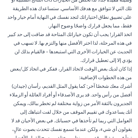
تلك التي لا تتوافق مع هدفك الأساسي. ستساعدك هذه الطريقة
على تضييق نطاق اختياراتك لتجد نفسك في النهاية أمام خيار واحد
فقط، مما يجعل قرارك واضحًا وضوح النهار.
اتخذ القرار! يجب أن تكون خياراتك المتاحة قد ضاقت إلى حد كبير
في هذه المرحلة، لذا اختر الأفضل منها والتزم بها. لا تسهب في
الحديث عن الخيارات الأخرى التي استبعدها - فالقيام بذلك لن
يؤدي إلا إلى تعطيل قرارك.
إذا كان لديك بعض الوقت لاتخاذ القرار، ففكر في اتخاذ كل/بعض
من هذه الخطوات الإضافية:
أشرك معك شخصًا آخر: كما يقول المثل القديم، رأسان (جيدان)
أفضل من رأس واحد. قد يرى الأصدقاء أو أفراد العائلة أو الزملاء
الجديرون بالثقة الأمر من زواية مختلفة لم تخطر ببالك، ويمكن
أنك يساعدوك في تقييم الموقف من خلال لفت انتباهك إلى
العوامل التي ربما لم تأخذها في حسبانك. في بعض الأحيان قد لا
يقولون أي شيء، ولكن عندما تسمع نفسك تتحدث بصوت عالٍ،
تبدأ في رؤية الموقف من منظور مختلف ويصبح القرار الأفضل