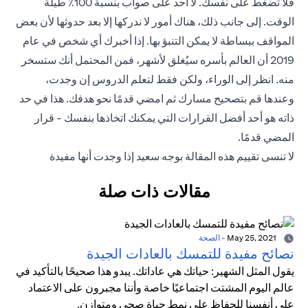
فلا تضغط على نفسك. لا أحد على صواب بنسبة 100٪ طيلة
الوقت. إلى جانب ذلك، هناك أمور لا ندركها إلا بعد حدوثها لأن بعض
المواقف ببساطة لا يمكن التنبؤ بها. إذا أخبرك أي شخص في عام
2019 أن العالم بأسره سيُغلق لأشهر، فمن المحتمل أنك ستسخر
منه. انظر إلى الوراء، ولكن فقط لتعلم الدروس إن وجدت،
وعندها قم بتصحيح مسارك ثم امضي قدمًا نحو هدفك. هذا في حد
ذاته هو أحد أفضل القرارات التي يمكنك اتخاذها بنفسك - قرار
المضي قدمًا.
لا تنسى تقييم هذه المقالة بوجه سعيد إذا وجدت أنها مفيدة
مقالات ذات صلة
May 25, 2021
-
الصحة
نصائح مفيدة للتمسك بالعادات الجيدة
يقول المثل الشهير: حياتك هي عاداتك. يبدو هذا صحيحًا بالتأكيد في
عالم اليوم المشتت اجتماعيًا خاصة وأننا مجبرون على الاعتماد
على أنفسنا للحفاظ على نمط حياة صحي ومتوازن.