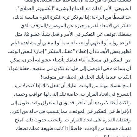
الطبيعي. الأمر كذلك مع الدماغ البشرية "الكمبيوتر العملاق ".
خذ قسطًا من الراحة: إذا لم تكن ترى فكرة النوم مناسبة لذلك،
ففكر في الابتعاد لفترة وجيزة عن الموضوع/الموقف الذي
يشغلك. توقف عن التفكير في الأمر وافعل شيئًا عشوائيًا، مثل
قراءة رواية أو الطهي أو لعب لعبة ما أو المشي أو مشاهدة فيلم.
تُظهر بعض الأبحاث أن إعطاء "عقلك المفكر " إجازة لبعض الوقت
من التفكير في مشكلة أثناء قيامك بأشياء عشوائية أخرى، يمكن
أن يساعده في التوصل إلى حل. قد تكون في منتصف حفلة شواء
الكباب عندما يأتيك الحل في لحظة غير متوقعة!
امنح نفسك مهلة من الوقت: عليك أن تفعل ذلك إذا كنت لا تريد
التسرع في اتخاذ القرارات، خاصة تلك التي لها عواقب وخيمة،
ولكنك أيضًا لا تريدها أن تتأخر. قد يؤدي استغراق وقت طويل إلى
الإفراط في التفكير في الموقف، مما يتسبب في حالة من التردد
وفقدان القدرة على اتخاذ القرارات. ولتجنب حدوث ذلك، امنح
نفسك فسحة من الوقت، خاصةً إذا كانت طبيعة عملك تضعك
تحت ضغوط كبيرة.