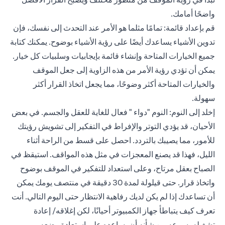
واضحًا أمامك.
قم بإعداد قائمة: تمامًا مثلما هو الأمر عند التحدث إلى نفسك، فإن
تدوين الأشياء يساعدك أيضًا على رؤية الأشياء بوضوح. يمكنك كتابة
جميع الخيارات المتاحة وإنشاء قائمة بإيجابيات وسلبيات كل خيار.
يمكن أن تؤدي رؤية الأمر من هذه الزاوية إلى جعل الموقف
والخيارات المتاحة أكثر وضوحًا، مما يجعل اتخاذ القرار أكثر
سهولة.
إخلد إلى النوم: النوم "دواء " فعال للغاية للعقل والجسم. في بعض
الأحيان، قد يؤدي التوتر والإفراط في التفكير إلى تشويش رؤيتك
للأمور، مما يصيبك بالتردد. احصل على قسط من الراحة أثناء
الليل، فهذا قد يصنع المعجزات في مثل هذه المواقف. استيقظ في
الصباح بعقل مرتاح، وعلى استعداد للتفكير في الموقف بوضوح
واتخاذ قرار. حتى قيلولة لمدة 30 دقيقة في منتصف يومك يمكن
أن تساعدك إذا لم يكن لديك رفاهية الانتظار حتى اليوم التالي. أنت
تعرف كيف يتباطأ جهاز الكمبيوتر أحيانًا، لكن إغلاقه/ إعادة
تشغيله بسرعه من شأنه أن يساعده على استعادة وضعه