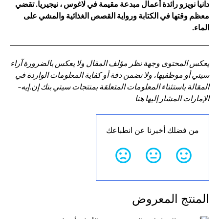
دانيا نويزو رائدة أعمال مبدعة مقيمة في لاغوس ، نيجيريا. تقضي
معظم وقتها في الكتابة ورواية القصص الغذائية والمشي على
الماء.
يعكس المحتوى وجهة نظر مؤلف المقال ولا يعكس بالضرورة آراء
سيتي أو موظفيها، ولا نضمن دقة أو كفاية المعلومات الواردة في
المقالة باستثناء المعلومات المتعلقة بمنتجات سيتي بنك إن.إيه-
الإمارات المشار إليها هنا
من فضلك أخبرنا عن انطباعك
المنتج المعروض