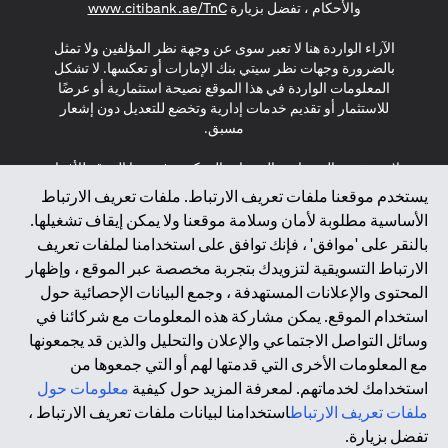
s in a new tab
والأحكام ، تفضل بزيارة
www.citibank.ae/TnC
الآراء الواردة هنا لا تعبر سوى عن وجهة نظر المؤلفين ولا تمثل
بالضرورة وجهات نظر سيتي بنك الإمارات أو تعكسها. لا تشكل
المعلومات الواردة في هذا الموقع نصيحة استثمارية أو عرضًا
للاستثمار أو تقديم خدمات إدارية وتخضع للتعديل دون إشعار
مسبق.
لا يتم تقديم المنتجات والخدمات المذكورة في هذا الموقع للأفراد
المقيمين في الاتحاد الأوروبي أو المنطقة الاقتصادية الأوروبية أو
يستخدم موقعنا ملفات تعريف الارتباط. ملفات تعريف الارتباط
سويسرا أو غيرنسي أو جيرسي أو موناكو أو سان مارينو أو
الأساسية مطلوبة لأمان وسلامة موقعنا ولا يمكن إيقاف تشغيلها.
الفاتيكان أو جزيرة مان أو المملكة المتحدة أو خصوصية البيانات
بالنقر على 'موافق' ، فإنك توافق على استخدامنا لملفات تعريف
(لائحة حماية البيانات العامة \ قانون حماية البيانات الشخصية
الارتباط التسويقية لتزويدك بتجربة مخصصة عبر الموقع ، وإظهار
العامة \ قانون خصوصية نيوزيلندا). المحتوى الموجود في هذه
الصفحة ليس ولا ينبغي تفسيره على أنه عرض أو دعوة أو دعوة
المحتوى والإعلانات المستهدفة ، وجمع البيانات الإحصائية حول
لشراء أو بيع أي من المنتجات والخدمات المذكورة هنا لمثل هؤلاء
استخدام الموقع. يمكن مشاركة هذه المعلومات مع شركائنا في
الأفراد.
وسائل التواصل الاجتماعي والإعلان والتحليل والذين قد يجمعونها
مع المعلومات الأخرى التي قدمتها لهم أو التي جمعوها من
*GDPR – اللائحة العامة لحماية البيانات؛ * LGPD – Lei Geral de
استخدامك لخدماتهم. لمعرفة المزيد حول كيفية
معلومات حول
Proteção de Dados Pessoais ; *NZPA – قانون الخصوصية
النيوزيلندي
ملفات تعريف الارتباط
استخدامنا لبيانات ملفات تعريف الارتباط ،
تفضل بزيارة.