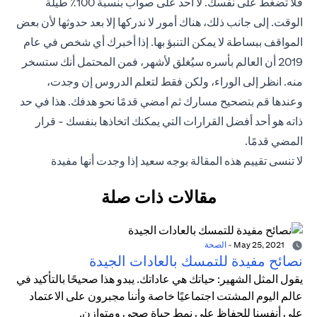
فلا تضغط على نفسك. لا أحد على صواب بنسبة 100٪ طيلة
الوقت. إلى جانب ذلك، هناك أمور لا ندركها إلا بعد حدوثها لأن بعض
المواقف ببساطة لا يمكن التنبؤ بها. إذا أخبرك أي شخص في عام
2019 أن العالم بأسره سيُغلق لأشهر، فمن المحتمل أنك ستسخر
منه. انظر إلى الوراء، ولكن فقط لتعلم الدروس إن وجدت،
وعندها قم بتصحيح مسارك ثم امضي قدمًا نحو هدفك. هذا في حد
ذاته هو أحد أفضل القرارات التي يمكنك اتخاذها بنفسك - قرار
المضي قدمًا.
لا تنسى تقييم هذه المقالة بوجه سعيد إذا وجدت أنها مفيدة
مقالات ذات صلة
May 25, 2021
-
الصحة
نصائح مفيدة للتمسك بالعادات الجيدة
يقول المثل الشهير: حياتك هي عاداتك. يبدو هذا صحيحًا بالتأكيد في
عالم اليوم المشتت اجتماعيًا خاصة وأننا مجبرون على الاعتماد
على أنفسنا للحفاظ على نمط حياة صحي ومتوازن.