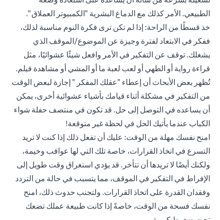
الطبيعي. الأمر كذلك مع الدماغ البشرية "الكمبيوتر العملاق ".
خذ قسطًا من الراحة: إذا لم تكن ترى فكرة النوم مناسبة لذلك،
ففكر في الابتعاد لفترة وجيزة عن الموضوع/الموقف الذي
يشغلك. توقف عن التفكير في الأمر وافعل شيئًا عشوائيًا، مثل
قراءة رواية أو الطهي أو لعب لعبة ما أو المشي أو مشاهدة فيلم.
تُظهر بعض الأبحاث أن إعطاء "عقلك المفكر " إجازة لبعض الوقت
من التفكير في مشكلة أثناء قيامك بأشياء عشوائية أخرى، يمكن
أن يساعده في التوصل إلى حل. قد تكون في منتصف حفلة شواء
الكباب عندما يأتيك الحل في لحظة غير متوقعة!
امنح نفسك مهلة من الوقت: عليك أن تفعل ذلك إذا كنت لا تريد
التسرع في اتخاذ القرارات، خاصة تلك التي لها عواقب وخيمة،
ولكنك أيضًا لا تريدها أن تتأخر. قد يؤدي استغراق وقت طويل إلى
الإفراط في التفكير في الموقف، مما يتسبب في حالة من التردد
وفقدان القدرة على اتخاذ القرارات. ولتجنب حدوث ذلك، امنح
نفسك فسحة من الوقت، خاصةً إذا كانت طبيعة عملك تضعك
تحت ضغوط كبيرة.