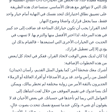
تلك التي لا تتوافق مع هدفك الأساسي. ستساعدك هذه الطريقة
على تضييق نطاق اختياراتك لتجد نفسك في النهاية أمام خيار واحد
فقط، مما يجعل قرارك واضحًا وضوح النهار.
اتخذ القرار! يجب أن تكون خياراتك المتاحة قد ضاقت إلى حد كبير
في هذه المرحلة، لذا اختر الأفضل منها والتزم بها. لا تسهب في
الحديث عن الخيارات الأخرى التي استبعدها - فالقيام بذلك لن
يؤدي إلا إلى تعطيل قرارك.
إذا كان لديك بعض الوقت لاتخاذ القرار، ففكر في اتخاذ كل/بعض
من هذه الخطوات الإضافية:
أشرك معك شخصًا آخر: كما يقول المثل القديم، رأسان (جيدان)
أفضل من رأس واحد. قد يرى الأصدقاء أو أفراد العائلة أو الزملاء
الجديرون بالثقة الأمر من زواية مختلفة لم تخطر ببالك، ويمكن
أنك يساعدوك في تقييم الموقف من خلال لفت انتباهك إلى
العوامل التي ربما لم تأخذها في حسبانك. في بعض الأحيان قد لا
يقولون أي شيء، ولكن عندما تسمع نفسك تتحدث بصوت عالٍ،
تبدأ في رؤية الموقف من منظور مختلف ويصبح القرار الأفضل