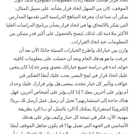
الموقف، كان من السهل اتخاذ قرار بشأنه. على سبيل المثال،
يمكن أن تساعدك معرفة المناهج الدراسية التي تقدمها المدارس
التي تفكر بالالتحاق بها في اتخاذ قرار بشأن برنامج الدراسات العليا
الأكثر ملاءمة لك. لذلك، يُنصح بالحصول على أكبر قدر ممكن من
المعلومات عند اتخاذ القرارات.
وازن بين خياراتك واطرح الخيارات السيئة جانبًا: الآن بعد أن
عرفت ما هو هدفك العام وبعد أن حصلت على معلومات كافية
حوله، ابدء في دراسة جميع خياراتك بتعمق وسرعة إذا كان يتعين
عليك اتخاذ قرار في لمح البصر. يجب عليك أيضًا التفكير في
عواقب وتأثير كل خيار تتخذه، بمعنى هل يؤثر قرارك عليك وحدك
أم يؤثر على آخرين معك؟ إذا كان يؤثر على أشخاص آخرين، فهل
هناك حاجة إلى استشارتهم؟ تخيل أن زميل عمل أرسل لك بريدًا
إلكترونيًا استفزازيًا. يمكنك أ) الرد بالمثل، أو ب) الرد بطريقة
مهنية. الآن، فكر في نتيجة كل خيار وكيف يؤثر على هدفك
الأساسي في الجهة التي تعمل بها؟ قد يكون تجاهل الموقف أيضًا
وسيلة مفيدة جدًا، لذا تخلص من الخيارات ذات النتائج السلبية أو