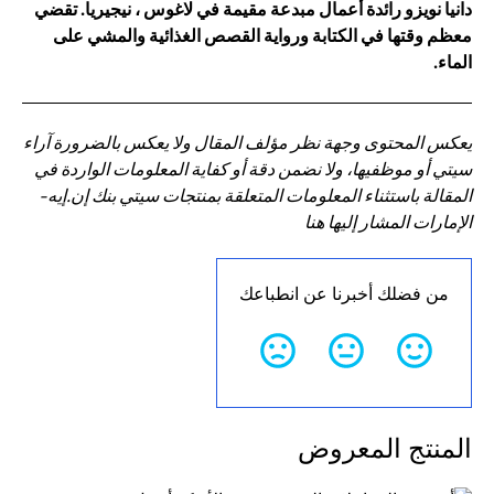
دانيا نويزو رائدة أعمال مبدعة مقيمة في لاغوس ، نيجيريا. تقضي
معظم وقتها في الكتابة ورواية القصص الغذائية والمشي على
الماء.
يعكس المحتوى وجهة نظر مؤلف المقال ولا يعكس بالضرورة آراء
سيتي أو موظفيها، ولا نضمن دقة أو كفاية المعلومات الواردة في
المقالة باستثناء المعلومات المتعلقة بمنتجات سيتي بنك إن.إيه-
الإمارات المشار إليها هنا
من فضلك أخبرنا عن انطباعك
المنتج المعروض