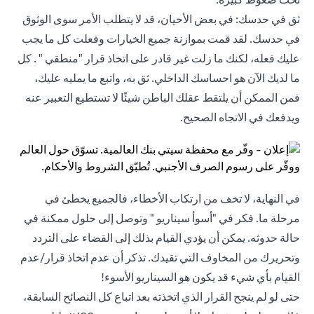
ثق في حدسك: في بعض الأحيان، قد لا يتطلب الأمر سوى الوثوق
في حدسك. لقد قمت بموازنة جميع الخيارات وفعلت كل ما يجب
عليك فعله، لكنك ما زلت غير قادر على اتخاذ قرار "منطقي " . كل
ما لديك الآن هو احساسك الداخلي. ثق به، واتبع ما يمليه عليك،
فمن الممكن أن يلتقط عقلك الباطن شيئًا لا تستطيع التعبير عنه
ويدفعك في الاتجاه الصحيح.
في النهاية، لا تخف من ارتكاب الأخطاء، فالجميع يخطئ في
مرحلة ما. فكر في "أسوأ سيناريو " وتوصل إلى حلول ممكنة في
حالة حدوثه. يمكن أن يؤدي القيام بذلك إلى القضاء على التردد
وتحريرك من المخاوف التي تقيدك. تذكر أن عدم اتخاذ قرار/عدم
القيام بأي شيء قد يكون هو السيناريو الأسوء!
حتى لو لم ينجح القرار الذي اتخذته بعد اتباع كل النصائح السابقة،