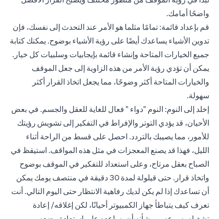
واضحًا أمامك.
قم بإعداد قائمة: تمامًا مثلما هو الأمر عند التحدث إلى نفسك، فإن
تدوين الأشياء يساعدك أيضًا على رؤية الأشياء بوضوح. يمكنك كتابة
جميع الخيارات المتاحة وإنشاء قائمة بإيجابيات وسلبيات كل خيار.
يمكن أن تؤدي رؤية الأمر من هذه الزاوية إلى جعل الموقف
والخيارات المتاحة أكثر وضوحًا، مما يجعل اتخاذ القرار أكثر
سهولة.
إخلد إلى النوم: النوم "دواء " فعال للغاية للعقل والجسم. في بعض
الأحيان، قد يؤدي التوتر والإفراط في التفكير إلى تشويش رؤيتك
للأمور، مما يصيبك بالتردد. احصل على قسط من الراحة أثناء
الليل، فهذا قد يصنع المعجزات في مثل هذه المواقف. استيقظ في
الصباح بعقل مرتاح، وعلى استعداد للتفكير في الموقف بوضوح
واتخاذ قرار. حتى قيلولة لمدة 30 دقيقة في منتصف يومك يمكن
أن تساعدك إذا لم يكن لديك رفاهية الانتظار حتى اليوم التالي. أنت
تعرف كيف يتباطأ جهاز الكمبيوتر أحيانًا، لكن إغلاقه/ إعادة
تشغيله بسرعه من شأنه أن يساعده على استعادة وضعه