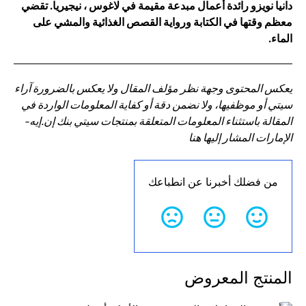
دانيا نويزو رائدة أعمال مبدعة مقيمة في لاغوس ، نيجيريا. تقضي
معظم وقتها في الكتابة ورواية القصص الغذائية والمشي على
الماء.
يعكس المحتوى وجهة نظر مؤلف المقال ولا يعكس بالضرورة آراء
سيتي أو موظفيها، ولا نضمن دقة أو كفاية المعلومات الواردة في
المقالة باستثناء المعلومات المتعلقة بمنتجات سيتي بنك إن.إيه-
الإمارات المشار إليها هنا
من فضلك أخبرنا عن انطباعك
المنتج المعروض