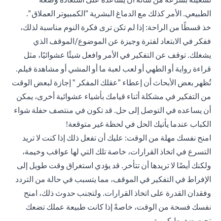
الطبيعي. الأمر كذلك مع الدماغ البشرية "الكمبيوتر العملاق ".
خذ قسطًا من الراحة: إذا لم تكن ترى فكرة النوم مناسبة لذلك،
ففكر في الابتعاد لفترة وجيزة عن الموضوع/الموقف الذي
يشغلك. توقف عن التفكير في الأمر وافعل شيئًا عشوائيًا، مثل
قراءة رواية أو الطهي أو لعب لعبة ما أو المشي أو مشاهدة فيلم.
تُظهر بعض الأبحاث أن إعطاء "عقلك المفكر " إجازة لبعض الوقت
من التفكير في مشكلة أثناء قيامك بأشياء عشوائية أخرى، يمكن
أن يساعده في التوصل إلى حل. قد تكون في منتصف حفلة شواء
الكباب عندما يأتيك الحل في لحظة غير متوقعة!
امنح نفسك مهلة من الوقت: عليك أن تفعل ذلك إذا كنت لا تريد
التسرع في اتخاذ القرارات، خاصة تلك التي لها عواقب وخيمة،
ولكنك أيضًا لا تريدها أن تتأخر. قد يؤدي استغراق وقت طويل إلى
الإفراط في التفكير في الموقف، مما يتسبب في حالة من التردد
وفقدان القدرة على اتخاذ القرارات. ولتجنب حدوث ذلك، امنح
نفسك فسحة من الوقت، خاصةً إذا كانت طبيعة عملك تضعك
تحت ضغوط كبيرة.