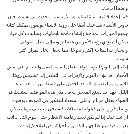
واضحًا أمامك.
قم بإعداد قائمة: تمامًا مثلما هو الأمر عند التحدث إلى نفسك، فإن
تدوين الأشياء يساعدك أيضًا على رؤية الأشياء بوضوح. يمكنك كتابة
جميع الخيارات المتاحة وإنشاء قائمة بإيجابيات وسلبيات كل خيار.
يمكن أن تؤدي رؤية الأمر من هذه الزاوية إلى جعل الموقف
والخيارات المتاحة أكثر وضوحًا، مما يجعل اتخاذ القرار أكثر
سهولة.
إخلد إلى النوم: النوم "دواء " فعال للغاية للعقل والجسم. في بعض
الأحيان، قد يؤدي التوتر والإفراط في التفكير إلى تشويش رؤيتك
للأمور، مما يصيبك بالتردد. احصل على قسط من الراحة أثناء
الليل، فهذا قد يصنع المعجزات في مثل هذه المواقف. استيقظ في
الصباح بعقل مرتاح، وعلى استعداد للتفكير في الموقف بوضوح
واتخاذ قرار. حتى قيلولة لمدة 30 دقيقة في منتصف يومك يمكن
أن تساعدك إذا لم يكن لديك رفاهية الانتظار حتى اليوم التالي. أنت
تعرف كيف يتباطأ جهاز الكمبيوتر أحيانًا، لكن إغلاقه/ إعادة
تشغيله بسرعه من شأنه أن يساعده على استعادة وضعه