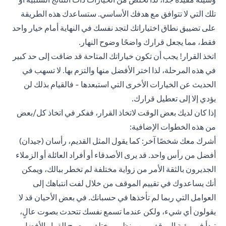
تلك التي لا تتوافق مع هدفك الأساسي. ستساعدك هذه الطريقة
على تضييق نطاق اختياراتك لتجد نفسك في النهاية أمام خيار واحد
فقط، مما يجعل قرارك واضحًا وضوح النهار.
اتخذ القرار! يجب أن تكون خياراتك المتاحة قد ضاقت إلى حد كبير
في هذه المرحلة، لذا اختر الأفضل منها والتزم بها. لا تسهب في
الحديث عن الخيارات الأخرى التي استبعدها - فالقيام بذلك لن
يؤدي إلا إلى تعطيل قرارك.
إذا كان لديك بعض الوقت لاتخاذ القرار، ففكر في اتخاذ كل/بعض
من هذه الخطوات الإضافية:
أشرك معك شخصًا آخر: كما يقول المثل القديم، رأسان (جيدان)
أفضل من رأس واحد. قد يرى الأصدقاء أو أفراد العائلة أو الزملاء
الجديرون بالثقة الأمر من زواية مختلفة لم تخطر ببالك، ويمكن
أنك يساعدوك في تقييم الموقف من خلال لفت انتباهك إلى
العوامل التي ربما لم تأخذها في حسبانك. في بعض الأحيان قد لا
يقولون أي شيء، ولكن عندما تسمع نفسك تتحدث بصوت عالٍ،
تبدأ في رؤية الموقف من منظور مختلف ويصبح القرار الأفضل