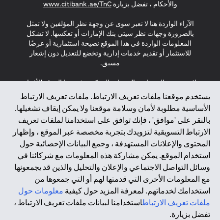
(opens in a new tab)
والأحكام ، تفضل بزيارة
www.citibank.ae/TnC
الآراء الواردة هنا لا تعبر سوى عن وجهة نظر المؤلفين ولا تمثل
بالضرورة وجهات نظر سيتي بنك الإمارات أو تعكسها. لا تشكل
المعلومات الواردة في هذا الموقع نصيحة استثمارية أو عرضًا
للاستثمار أو تقديم خدمات إدارية وتخضع للتعديل دون إشعار
مسبق.
لا يتم تقديم المنتجات والخدمات المذكورة في هذا الموقع للأفراد
المقيمين في الاتحاد الأوروبي أو المنطقة الاقتصادية الأوروبية أو
يستخدم موقعنا ملفات تعريف الارتباط. ملفات تعريف الارتباط
سويسرا أو غيرنسي أو جيرسي أو موناكو أو سان مارينو أو
الأساسية مطلوبة لأمان وسلامة موقعنا ولا يمكن إيقاف تشغيلها.
الفاتيكان أو جزيرة مان أو المملكة المتحدة أو خصوصية البيانات
بالنقر على 'موافق' ، فإنك توافق على استخدامنا لملفات تعريف
(لائحة حماية البيانات العامة \ قانون حماية البيانات الشخصية
الارتباط التسويقية لتزويدك بتجربة مخصصة عبر الموقع ، وإظهار
العامة \ قانون خصوصية نيوزيلندا). المحتوى الموجود في هذه
الصفحة ليس ولا ينبغي تفسيره على أنه عرض أو دعوة أو دعوة
المحتوى والإعلانات المستهدفة ، وجمع البيانات الإحصائية حول
لشراء أو بيع أي من المنتجات والخدمات المذكورة هنا لمثل هؤلاء
استخدام الموقع. يمكن مشاركة هذه المعلومات مع شركائنا في
الأفراد.
وسائل التواصل الاجتماعي والإعلان والتحليل والذين قد يجمعونها
مع المعلومات الأخرى التي قدمتها لهم أو التي جمعوها من
*GDPR – اللائحة العامة لحماية البيانات؛ * LGPD – Lei Geral de
استخدامك لخدماتهم. لمعرفة المزيد حول كيفية
معلومات حول
Proteção de Dados Pessoais ; *NZPA – قانون الخصوصية
النيوزيلندي
ملفات تعريف الارتباط
استخدامنا لبيانات ملفات تعريف الارتباط ،
تفضل بزيارة.