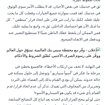
ثق في حدسك: في بعض الأحيان، قد لا يتطلب الأمر سوى الوثوق
في حدسك. لقد قمت بموازنة جميع الخيارات وفعلت كل ما يجب
عليك فعله، لكنك ما زلت غير قادر على اتخاذ قرار "منطقي " . كل
ما لديك الآن هو احساسك الداخلي. ثق به، واتبع ما يمليه عليك،
فمن الممكن أن يلتقط عقلك الباطن شيئًا لا تستطيع التعبير عنه
ويدفعك في الاتجاه الصحيح.
في النهاية، لا تخف من ارتكاب الأخطاء، فالجميع يخطئ في
مرحلة ما. فكر في "أسوأ سيناريو " وتوصل إلى حلول ممكنة في
حالة حدوثه. يمكن أن يؤدي القيام بذلك إلى القضاء على التردد
وتحريرك من المخاوف التي تقيدك. تذكر أن عدم اتخاذ قرار/عدم
القيام بأي شيء قد يكون هو السيناريو الأسوء!
حتى لو لم ينجح القرار الذي اتخذته بعد اتباع كل النصائح السابقة،