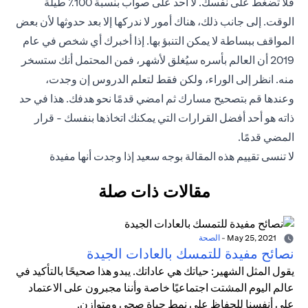
فلا تضغط على نفسك. لا أحد على صواب بنسبة 100٪ طيلة
الوقت. إلى جانب ذلك، هناك أمور لا ندركها إلا بعد حدوثها لأن بعض
المواقف ببساطة لا يمكن التنبؤ بها. إذا أخبرك أي شخص في عام
2019 أن العالم بأسره سيُغلق لأشهر، فمن المحتمل أنك ستسخر
منه. انظر إلى الوراء، ولكن فقط لتعلم الدروس إن وجدت،
وعندها قم بتصحيح مسارك ثم امضي قدمًا نحو هدفك. هذا في حد
ذاته هو أحد أفضل القرارات التي يمكنك اتخاذها بنفسك - قرار
المضي قدمًا.
لا تنسى تقييم هذه المقالة بوجه سعيد إذا وجدت أنها مفيدة
مقالات ذات صلة
May 25, 2021
-
الصحة
نصائح مفيدة للتمسك بالعادات الجيدة
يقول المثل الشهير: حياتك هي عاداتك. يبدو هذا صحيحًا بالتأكيد في
عالم اليوم المشتت اجتماعيًا خاصة وأننا مجبرون على الاعتماد
على أنفسنا للحفاظ على نمط حياة صحي ومتوازن.