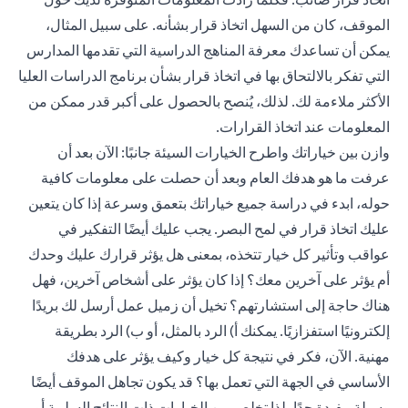
الموقف، كان من السهل اتخاذ قرار بشأنه. على سبيل المثال،
يمكن أن تساعدك معرفة المناهج الدراسية التي تقدمها المدارس
التي تفكر بالالتحاق بها في اتخاذ قرار بشأن برنامج الدراسات العليا
الأكثر ملاءمة لك. لذلك، يُنصح بالحصول على أكبر قدر ممكن من
المعلومات عند اتخاذ القرارات.
وازن بين خياراتك واطرح الخيارات السيئة جانبًا: الآن بعد أن
عرفت ما هو هدفك العام وبعد أن حصلت على معلومات كافية
حوله، ابدء في دراسة جميع خياراتك بتعمق وسرعة إذا كان يتعين
عليك اتخاذ قرار في لمح البصر. يجب عليك أيضًا التفكير في
عواقب وتأثير كل خيار تتخذه، بمعنى هل يؤثر قرارك عليك وحدك
أم يؤثر على آخرين معك؟ إذا كان يؤثر على أشخاص آخرين، فهل
هناك حاجة إلى استشارتهم؟ تخيل أن زميل عمل أرسل لك بريدًا
إلكترونيًا استفزازيًا. يمكنك أ) الرد بالمثل، أو ب) الرد بطريقة
مهنية. الآن، فكر في نتيجة كل خيار وكيف يؤثر على هدفك
الأساسي في الجهة التي تعمل بها؟ قد يكون تجاهل الموقف أيضًا
وسيلة مفيدة جدًا، لذا تخلص من الخيارات ذات النتائج السلبية أو