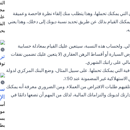
الت
مجر
ن التي يمكنك تحملها، وهذا يتطلب منك إلقاء نظرة فاحصة وعميقة
على
كنك القيام بذلك عن طريق تحديد نسبة ديونك إلى دخلك، وهذا يعني
الش
.
بحي
ي. ولحساب هذه النسبة، سيتعين عليك القيام بمعادلة حسابية
ض السيارة أو أقساط الرهن العقاري (لا يتعين عليك تضمين نفقات
ترش
مالي على راتبك الشهري.
توف
فية التي يمكنك تحملها. على سبيل المثال، وضع البنك المركزي لدولة
استهلاكية غير المضمونة عند 50٪.
 تلقيهم طلبات الاقتراض من العملاء. ومن الضروري معرفة أنه يمكنك
سيت
رتك لديونك والتزاماتك المالية، لذلك من المهم أن تضعها دائمًا في
الإ
أسل
موظ
بسب
بطا