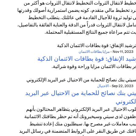
خطيط لانتقال الثروات التخطيط لانتقال الثروات هو أكثر من
د تخطيط مالي متقدم، كونه يضمن استمرارية أصولك وقدرتها
 توليد ثروة للأجيال القادمة في عائلتك. يتطلب التخطيط
امل لانتقال الثروات قدراً من الدقة والعناية الفائقة بالتفاصيل،
ث تتم مراعاة جميع النتائج المستقبلية المحتملة.
Nov 11, 2023
-
مزايا بطاقات الائتمان
يد الإنفاق: قوة بطاقات الائتمان الذكية
ر بطاقات الائتمان مزايا وراحة وقوة شرائية.
Sep 22, 2023
-
الاحتيال
ي بنك نصائح للحماية من الاحتيال عبر البريد
لكتروني
وب الاحتيال عبر البريد الإلكتروني يتظاهر المحتالون بأنهم
فون لدى سيتي وسيخبرونك أنه تم حظر بطاقتك الائتمانية
ب معاملات غير مصرح بها. سيطلبون منك إعادة تنشيط
قتك عن طريق النقر على الروابط المتضمنة في رسائل البريد