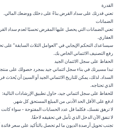
القدرة
تعني قدرتك على سداد القرض بناءً على دخلك ووضعك المالي.
الضمانات
تعني الضمانات التي يحصل عليها المقرض تحسبًا لعدم سداد ال
العقاري.
سيساعدك التحكم الإيجابي في "العوامل الثلاث السابقة" على تحسي
رفع التصنيف الائتماني الخاص بك.
الحفاظ على سجل الائتمان الجيد
تبدا مسيرتك في بناء سجل ائتماني جيد بمجرد حصولك على منتجا
السداد. لذلك، يمكن للتاريخ الائتماني الجيد أو السيئ أن يُحدَث ف
الذي تحتاجه.
للحفاظ على سجل ائتماني جيد، حاول تطبيق الإرشادات التالية:
ادفع على الأقل الحد الأدنى من المبلغ المستحق كل شهر.
لا ترهق نفسك، فكلما قل عدد الحسابات المفتوحة - سواء كانت ق
لا تنفق الآن الدخل الذي تأمل في تحقيقه لاحقًا.
تجنب تحويل أرصدة الديون ما لم تحصل بالتأكيد على سعر فائدة 