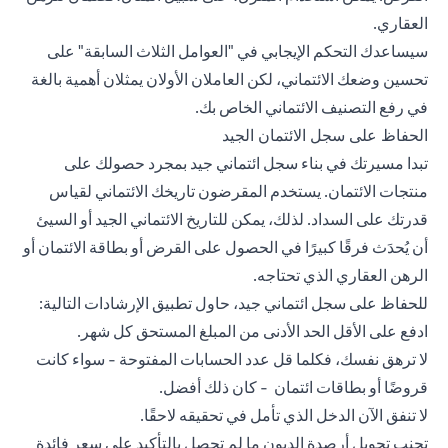
العقاري.
سيساعدك التحكم الإيجابي في "العوامل الثلاث السابقة" على
تحسين وضعك الائتماني، لكن العاملان الأولان يمثلان أهمية بالغة
في رفع التصنيف الائتماني الخاص بك.
الحفاظ على سجل الائتمان الجيد
تبدا مسيرتك في بناء سجل ائتماني جيد بمجرد حصولك على
منتجات الائتمان. يستخدم المقرضون تاريخك الائتماني لقياس
قدرتك على السداد. لذلك، يمكن للتاريخ الائتماني الجيد أو السيئ
أن يُحدَث فرقًا كبيرًا في الحصول على القرض أو بطاقة الائتمان أو
الرهن العقاري الذي تحتاجه.
للحفاظ على سجل ائتماني جيد، حاول تطبيق الإرشادات التالية:
ادفع على الأقل الحد الأدنى من المبلغ المستحق كل شهر.
لا ترهق نفسك، فكلما قل عدد الحسابات المفتوحة - سواء كانت
قروضًا أو
بطاقات ائتمان
- كان ذلك أفضل.
لا تنفق الآن الدخل الذي تأمل في تحقيقه لاحقًا.
تجنب تحويل أرصدة الديون ما لم تحصل بالتأكيد على سعر فائدة