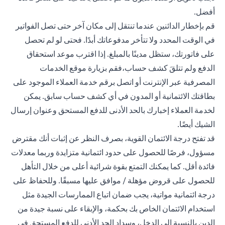
أفضل.
قم بإخطار الدائنين عندما تنتقل إلى مكان آخر حتى تصل الفواتير
في الوقت المحدد ولا تتأخر مدفوعاتك أبدًا. فحتى لو لم تحصل
على فاتورتك، ستظل مدينًا بالمبلغ. إذا اقترب موعد استحقاق
الدفع ولم تتلقَ كشف حساب،فقم بزيارة موقع الخدمات
المصرفية عبر الإنترنت أو اتصل برقم خدمة العملاء الموجود على
بطاقتك الائتمانية أو المدون في أي كشف حساب سابق. يمكن
لخدمة العملاء إخبارك بالحد الأدنى للدفع المستحق وعنوان إرسال
الشيك أيضًا.
قد تفتح درجة الائتمان القوية، بصرف النظر عن إثبات أنك مقترض
مسؤول، فرصًا للحصول على حدود ائتمانية متزايدة وربما معدلات
فائدة أقل. كما يمكنك التمتع بقوة شرائية أعلى من خلال التأهل
للحصول على قروض مؤهلة / موافق عليها مسبقًا. وللحفاظ على
درجة ائتمانية مواتية، يجب ضمان اتباع الممارسات الجيدة مثل
استخدام الائتمان الخاص بك بحكمة، والإبقاء على نسبة جيدة من
الدين بالنسبة إلى الدخل، وسداد الحد الأدنى للدفع المستحق في