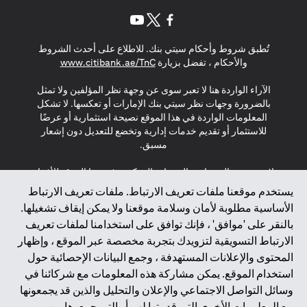
(opens in a new tab)
(opens in a new tab)
(opens in a new tab)
تُطبق شروط وأحكام سيتي بنك. للاطلاع على أحدث الشروط
(opens in a new tab)
والأحكام ، تفضل بزيارة
www.citibank.ae/TnC
الآراء الواردة هنا لا تعبر سوى عن وجهة نظر المؤلفين ولا تمثل
بالضرورة وجهات نظر سيتي بنك الإمارات أو تعكسها. لا تشكل
المعلومات الواردة في هذا الموقع نصيحة استثمارية أو عرضًا
للاستثمار أو تقديم خدمات إدارية وتخضع للتعديل دون إشعار
مسبق.
لا يتم تقديم المنتجات والخدمات المذكورة في هذا الموقع للأفراد
المقيمين في الاتحاد الأوروبي أو المنطقة الاقتصادية الأوروبية أو
يستخدم موقعنا ملفات تعريف الارتباط. ملفات تعريف الارتباط
سويسرا أو غيرنسي أو جيرسي أو موناكو أو سان مارينو أو
الأساسية مطلوبة لأمان وسلامة موقعنا ولا يمكن إيقاف تشغيلها.
الفاتيكان أو جزيرة مان أو المملكة المتحدة أو خصوصية البيانات
بالنقر على 'موافق' ، فإنك توافق على استخدامنا لملفات تعريف
(لائحة حماية البيانات العامة \ قانون حماية البيانات الشخصية
الارتباط التسويقية لتزويدك بتجربة مخصصة عبر الموقع ، وإظهار
العامة \ قانون خصوصية نيوزيلندا). المحتوى الموجود في هذه
الصفحة ليس ولا ينبغي تفسيره على أنه عرض أو دعوة أو دعوة
المحتوى والإعلانات المستهدفة ، وجمع البيانات الإحصائية حول
لشراء أو بيع أي من المنتجات والخدمات المذكورة هنا لمثل هؤلاء
استخدام الموقع. يمكن مشاركة هذه المعلومات مع شركائنا في
الأفراد.
وسائل التواصل الاجتماعي والإعلان والتحليل والذين قد يجمعونها
مع المعلومات الأخرى التي قدمتها لهم أو التي جمعوها من