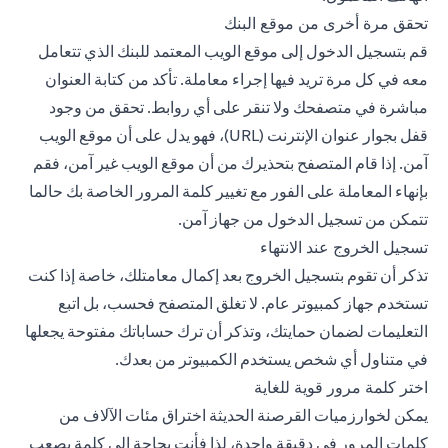
تحقق مرة أخرى من موقع البنك
قم بتسجيل الدخول إلى موقع الويب المعتمد للبنك الذي تتعامل
معه في كل مرة تريد فيها إجراء معاملة. تأكد من كتابة العنوان
مباشرة في متصفحك ولا تنقر على أي روابط. تحقق من وجود
قفل بجوار عنوان الإنترنت (URL)، فهو يدل على أن موقع الويب
آمن. إذا قام المتصفح بتحذيرك من أن موقع الويب غير آمن، فقم
بإنهاء المعاملة على الفور مع تغيير كلمة المرور الخاصة بك حالما
تتمكن من تسجيل الدخول من جهاز آمن.
تسجيل الخروج عند الانتهاء
تذكر أن تقوم بتسجيل الخروج بعد إكمال معامتلك، خاصة إذا كنت
تستخدم جهاز كمبيوتر عام. لا تغلق المتصفح فحسب، بل اتبع
التعليمات لضمان حمايتك، وتذكر أن ترك حساباتك مفتوحة يجعلها
في متناول أي شخص يستخدم الكمبيوتر من بعدك.
اختر كلمة مرور قوية للغاية
يمكن لخوارزميات القرصنة الحديثة اختراق مئات الآلاف من
كلمات المرور في دقيقة واحدة، لذا فأنت بحاجة إلى كلمة يصعب