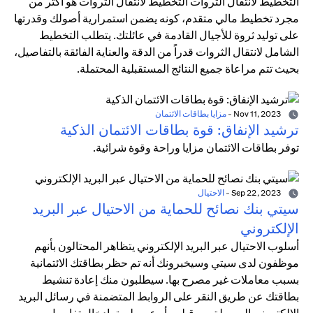
التخطيط لانتقال الثروات التخطيط لانتقال الثروات هو أكثر من
مجرد تخطيط مالي متقدم، كونه يضمن استمرارية أصولك وقدرتها
على توليد ثروة للأجيال القادمة في عائلتك. يتطلب التخطيط
الشامل لانتقال الثروات قدراً من الدقة والعناية الفائقة بالتفاصيل،
بحيث تتم مراعاة جميع النتائج المستقبلية المحتملة.
Nov 11, 2023
-
مزايا بطاقات الائتمان
ترشيد الإنفاق: قوة بطاقات الائتمان الذكية
توفر بطاقات الائتمان مزايا وراحة وقوة شرائية.
Sep 22, 2023
-
الاحتيال
سيتي بنك نصائح للحماية من الاحتيال عبر البريد
الإلكتروني
أسلوب الاحتيال عبر البريد الإلكتروني يتظاهر المحتالون بأنهم
موظفون لدى سيتي وسيخبرونك أنه تم حظر بطاقتك الائتمانية
بسبب معاملات غير مصرح بها. سيطلبون منك إعادة تنشيط
بطاقتك عن طريق النقر على الروابط المتضمنة في رسائل البريد