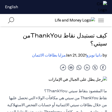
English
كيف تستبدل نقاط ThankYouمن
سيتي؟
by
دانيا نويزو
Jan 21, 2021
مزايا بطاقات الائتمان
ما المقصود بنقاط سيتي ThankYou؟
نقاط ThankYou من سيتي هي مكافآت الولاء التي تحصل عليها
من خلال بطاقات سيتي الائتمانية أو حسابات الفحص الاستهلاكية
المسجلة في برنامج مكافآت Thankyou. تقدم هذه النقاط العديد