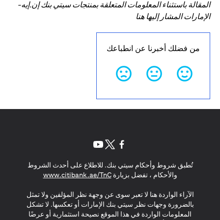
المقالة باستثناء المعلومات المتعلقة بمنتجات سيتي بنك إن.إيه-
الإمارات المشار إليها هنا
من فضلك أخبرنا عن انطباعك
opens in a new tab
opens in a new tab
opens in a new tab
تُطبق شروط وأحكام سيتي بنك. للاطلاع على أحدث الشروط
s in a new tab
والأحكام ، تفضل بزيارة
www.citibank.ae/TnC
الآراء الواردة هنا لا تعبر سوى عن وجهة نظر المؤلفين ولا تمثل
بالضرورة وجهات نظر سيتي بنك الإمارات أو تعكسها. لا تشكل
المعلومات الواردة في هذا الموقع نصيحة استثمارية أو عرضًا