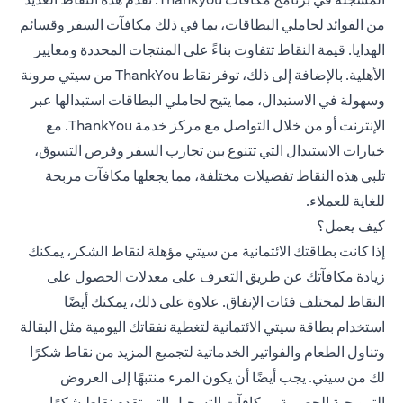
من الفوائد لحاملي البطاقات، بما في ذلك مكافآت السفر وقسائم
الهدايا. قيمة النقاط تتفاوت بناءً على المنتجات المحددة ومعايير
الأهلية. بالإضافة إلى ذلك، توفر نقاط ThankYou من سيتي مرونة
وسهولة في الاستبدال، مما يتيح لحاملي البطاقات استبدالها عبر
الإنترنت أو من خلال التواصل مع مركز خدمة ThankYou. مع
خيارات الاستبدال التي تتنوع بين تجارب السفر وفرص التسوق،
تلبي هذه النقاط تفضيلات مختلفة، مما يجعلها مكافآت مربحة
للغاية للعملاء.
كيف يعمل؟
إذا كانت بطاقتك الائتمانية من سيتي مؤهلة لنقاط الشكر، يمكنك
زيادة مكافآتك عن طريق التعرف على معدلات الحصول على
النقاط لمختلف فئات الإنفاق. علاوة على ذلك، يمكنك أيضًا
استخدام بطاقة سيتي الائتمانية لتغطية نفقاتك اليومية مثل البقالة
وتناول الطعام والفواتير الخدماتية لتجميع المزيد من نقاط شكرًا
لك من سيتي. يجب أيضًا أن يكون المرء منتبهًا إلى العروض
الترويجية الحصرية ومكافآت التسجيل التي تقدم نقاط شكرًا