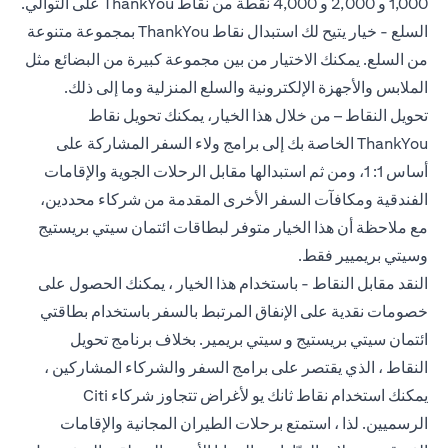
1,000 و 2,000 و 4,000 نقطة من نقاط ThankYou على التوالي.
السلع - خيار يتيح لك استبدال نقاط ThankYou بمجموعة متنوعة
من السلع. يمكنك الاختيار من بين مجموعة كبيرة من البضائع مثل
الملابس والأجهزة الإلكترونية والسلع المنزلية وما إلى ذلك.
تحويل النقاط – من خلال هذا الخيار، يمكنك تحويل نقاط
ThankYou الخاصة بك إلى برامج ولاء السفر المشاركة على
أساس 1: 1، ومن ثم استبدالها مقابل الرحلات الجوية والإقامات
الفندقية ومكافآت السفر الأخرى المقدمة من شركاء محددين،
مع ملاحظة أن هذا الخيار متوفر لبطاقات ائتمان سيتي بريستيج
وسيتي بريميير فقط.
النقد مقابل النقاط - باستخدام هذا الخيار ، يمكنك الحصول على
خصومات نقدية على الإنفاق المرتبط بالسفر باستخدام بطاقتي
ائتمان سيتي بريستيج و سيتي بريمير. بخلاف برنامج تحويل
النقاط ، الذي يقتصر على برامج السفر والشركاء المشاركين ،
يمكنك استخدام نقاط ثانك يو لأغراض تتجاوز شركاء Citi
الرسميين. لذا ، استمتع برحلات الطيران المجانية والإقامات