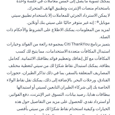
يمكنك تسوية ما يصل إلى خمس معاملات في جلسة واحدة
باستخدام منصات الإنترنت وتطبيق الهاتف المتحرك.
لا يمكن الاسترداد الجزئي للمعاملات إلا باستخدام تطبيق سيتي
موبايل® ؛ إنه غير متوفر حاليًا على سيتي بنك أونلاين.
 new tab
لمزيد من المعلومات، يمكنك الاطلاع على
الشروط والأحكام
ذات
الصلة.
يتميز برنامج Citi ThankYou بمجموعة رائعة من الفوائد وخيارات
استبدال المكافآت متعددة الاستخدامات، مما يتيح لك كسب
المكافآت مع كل إنفاقك وتعظيم فوائد بطاقتك الائتمانية. كحامل
بطاقة، يمكنك استبدال نقاط شكرًا لك من سيتي لتغطية مختلف
المصاريف المتعلقة بالسفر، بما في ذلك تذاكر الطيران، حجوزات
الفنادق، ورحلات البحر. بالإضافة إلى ذلك، يمكنك نقل نقاط الولاء
الخاصة بك إلى شركاء الطيران التابعين لسيتي أو استبدالها
ببطاقات هدايا، رصيد بيانات، التسوق عبر الإنترنت، دفع الفواتير،
أو استرداد نقدي. للحصول على مزيد من التفاصيل حول هذه
الخيارات وكيفية استخدام نقاط شكرًا لك من سيتي بأقصى