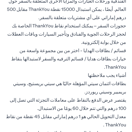
الفندقية ورحلات العبّارات والمزايا الأخرى المتعلقة بالسفر حول
العالم. أيضًا ، يمكن استبدال 15000 نقطة ThankYou مقابل 500
درهم إماراتي على أي مشتريات متعلقة بالسفر.
حجوزات السفر – يمكنك استخدام نقاط ThankYou الخاصة بك
لحجز الرحلات الجوية والفنادق وتأجير السيارات وباقات العطلات
من خلال بوابة إلكترونية.
قسائم / بطاقات الهدايا - اختر من بين مجموعة واسعة من
خيارات بطاقات هدايا / قسائم الترفيه والسفر لاستبدالها بنقاط
ThankYou.
أشياء يجب ملاحظتها
بطاقات ائتمان سيتي المؤهلة حاليًا هي سيتي بريستيج، وسيتي
بريميير وسيتي ريوردز.
يقتصر عرض الدفع بالنقاط على معاملات التجزئة التي تصل إلى
100 درهم والتي تتم خلال 60 يومًا من الاستبدال.
معدل التحويل الحالي هو 1 درهم إماراتي مقابل 45 نقطة من نقاط
ThankYou .