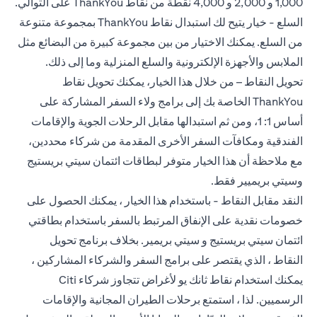
1,000 و 2,000 و 4,000 نقطة من نقاط ThankYou على التوالي.
السلع - خيار يتيح لك استبدال نقاط ThankYou بمجموعة متنوعة
من السلع. يمكنك الاختيار من بين مجموعة كبيرة من البضائع مثل
الملابس والأجهزة الإلكترونية والسلع المنزلية وما إلى ذلك.
تحويل النقاط – من خلال هذا الخيار، يمكنك تحويل نقاط
ThankYou الخاصة بك إلى برامج ولاء السفر المشاركة على
أساس 1: 1، ومن ثم استبدالها مقابل الرحلات الجوية والإقامات
الفندقية ومكافآت السفر الأخرى المقدمة من شركاء محددين،
مع ملاحظة أن هذا الخيار متوفر لبطاقات ائتمان سيتي بريستيج
وسيتي بريميير فقط.
النقد مقابل النقاط - باستخدام هذا الخيار ، يمكنك الحصول على
خصومات نقدية على الإنفاق المرتبط بالسفر باستخدام بطاقتي
ائتمان سيتي بريستيج و سيتي بريمير. بخلاف برنامج تحويل
النقاط ، الذي يقتصر على برامج السفر والشركاء المشاركين ،
يمكنك استخدام نقاط ثانك يو لأغراض تتجاوز شركاء Citi
الرسميين. لذا ، استمتع برحلات الطيران المجانية والإقامات