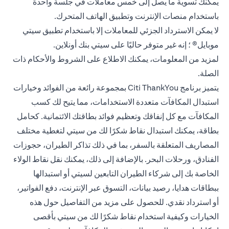
يمكنك تسوية ما يصل إلى خمس معاملات في جلسة واحدة
باستخدام منصات الإنترنت وتطبيق الهاتف المتحرك.
لا يمكن الاسترداد الجزئي للمعاملات إلا باستخدام تطبيق سيتي
موبايل® ؛ إنه غير متوفر حاليًا على سيتي بنك أونلاين.
(opens in a new tab)
لمزيد من المعلومات، يمكنك الاطلاع على
الشروط والأحكام
ذات
الصلة.
يتميز برنامج Citi ThankYou بمجموعة رائعة من الفوائد وخيارات
استبدال المكافآت متعددة الاستخدامات، مما يتيح لك كسب
المكافآت مع كل إنفاقك وتعظيم فوائد بطاقتك الائتمانية. كحامل
بطاقة، يمكنك استبدال نقاط شكرًا لك من سيتي لتغطية مختلف
المصاريف المتعلقة بالسفر، بما في ذلك تذاكر الطيران، حجوزات
الفنادق، ورحلات البحر. بالإضافة إلى ذلك، يمكنك نقل نقاط الولاء
الخاصة بك إلى شركاء الطيران التابعين لسيتي أو استبدالها
ببطاقات هدايا، رصيد بيانات، التسوق عبر الإنترنت، دفع الفواتير،
أو استرداد نقدي. للحصول على مزيد من التفاصيل حول هذه
الخيارات وكيفية استخدام نقاط شكرًا لك من سيتي بأقصى