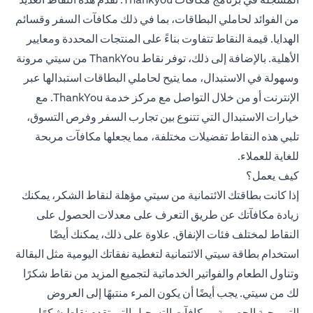
من الفوائد لحاملي البطاقات، بما في ذلك مكافآت السفر وقسائم
الهدايا. قيمة النقاط تتفاوت بناءً على المنتجات المحددة ومعايير
الأهلية. بالإضافة إلى ذلك، توفر نقاط ThankYou من سيتي مرونة
وسهولة في الاستبدال، مما يتيح لحاملي البطاقات استبدالها عبر
الإنترنت أو من خلال التواصل مع مركز خدمة ThankYou. مع
خيارات الاستبدال التي تتنوع بين تجارب السفر وفرص التسوق،
تلبي هذه النقاط تفضيلات مختلفة، مما يجعلها مكافآت مربحة
للغاية للعملاء.
كيف يعمل؟
إذا كانت بطاقتك الائتمانية من سيتي مؤهلة لنقاط الشكر، يمكنك
زيادة مكافآتك عن طريق التعرف على معدلات الحصول على
النقاط لمختلف فئات الإنفاق. علاوة على ذلك، يمكنك أيضًا
استخدام بطاقة سيتي الائتمانية لتغطية نفقاتك اليومية مثل البقالة
وتناول الطعام والفواتير الخدماتية لتجميع المزيد من نقاط شكرًا
لك من سيتي. يجب أيضًا أن يكون المرء منتبهًا إلى العروض
الترويجية الحصرية ومكافآت التسجيل التي تقدم نقاط شكرًا