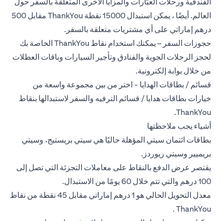
الفندقية ورحلات العبّارات والمزايا الأخرى المتعلقة بالسفر حول
العالم. أيضًا ، يمكن استبدال 15000 نقطة ThankYou مقابل 500
درهم إماراتي على أي مشتريات متعلقة بالسفر.
حجوزات السفر – يمكنك استخدام نقاط ThankYou الخاصة بك
لحجز الرحلات الجوية والفنادق وتأجير السيارات وباقات العطلات
من خلال بوابة إلكترونية.
قسائم / بطاقات الهدايا - اختر من بين مجموعة واسعة من
خيارات بطاقات هدايا / قسائم الترفيه والسفر لاستبدالها بنقاط
ThankYou.
أشياء يجب ملاحظتها
بطاقات ائتمان سيتي المؤهلة حاليًا هي سيتي بريستيج، وسيتي
بريميير وسيتي ريوردز.
يقتصر عرض الدفع بالنقاط على معاملات التجزئة التي تصل إلى
100 درهم والتي تتم خلال 60 يومًا من الاستبدال.
معدل التحويل الحالي هو 1 درهم إماراتي مقابل 45 نقطة من نقاط
ThankYou .