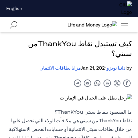
English
كيف تستبدل نقاط ThankYouمن
سيتي؟
by
دانيا نويزو
Jan 21, 2021
مزايا بطاقات الائتمان
ما المقصود بنقاط سيتي ThankYou؟
نقاط ThankYou من سيتي هي مكافآت الولاء التي تحصل عليها
من خلال بطاقات سيتي الائتمانية أو حسابات الفحص الاستهلاكية
المسجلة في برنامج مكافآت Thankyou. تقدم هذه النقاط العديد