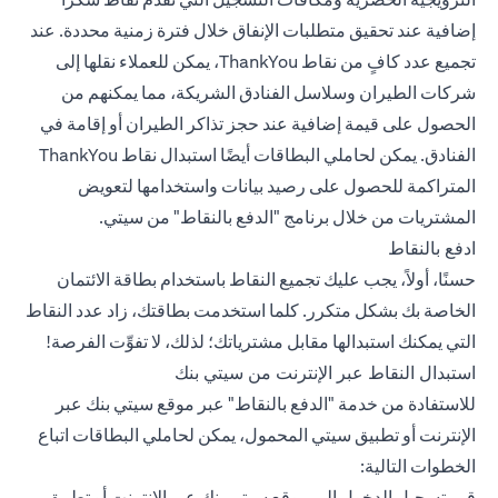
إضافية عند تحقيق متطلبات الإنفاق خلال فترة زمنية محددة. عند
تجميع عدد كافٍ من نقاط ThankYou، يمكن للعملاء نقلها إلى
شركات الطيران وسلاسل الفنادق الشريكة، مما يمكنهم من
الحصول على قيمة إضافية عند حجز تذاكر الطيران أو إقامة في
الفنادق. يمكن لحاملي البطاقات أيضًا استبدال نقاط ThankYou
المتراكمة للحصول على رصيد بيانات واستخدامها لتعويض
المشتريات من خلال برنامج "الدفع بالنقاط" من سيتي.
ادفع بالنقاط
حسنًا، أولاً، يجب عليك تجميع النقاط باستخدام بطاقة الائتمان
الخاصة بك بشكل متكرر. كلما استخدمت بطاقتك، زاد عدد النقاط
التي يمكنك استبدالها مقابل مشترياتك؛ لذلك، لا تفوِّت الفرصة!
استبدال النقاط عبر الإنترنت من سيتي بنك
للاستفادة من خدمة "الدفع بالنقاط" عبر موقع سيتي بنك عبر
الإنترنت أو تطبيق سيتي المحمول، يمكن لحاملي البطاقات اتباع
الخطوات التالية:
قم بتسجيل الدخول إلى موقع سيتي بنك عبر الإنترنت أو تطبيق