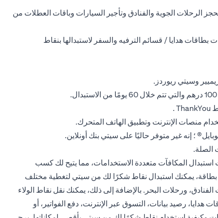
نك استخدام نقاط ThankYou الخاصة بك لحجز الرحلات الجوية والفنادق وتأجير السيارات وباقات العطلات من
 بطاقات هدايا / قسائم الترفيه والسفر لاستبدالها بنقاط
يميير وسيتي ريوردز.
ام منصات الإنترنت وتطبيق الهاتف المتحرك.
ايل® ؛ إنه غير متوفر حاليًا على سيتي بنك أونلاين.
opens in a new
الصلة.
ن الفوائد وخيارات استبدال المكافآت متعددة الاستخدامات، مما يتيح لك كسب
ل بطاقة، يمكنك استبدال نقاط شكرًا لك من سيتي لتغطية مختلف
لفنادق، ورحلات البحر. بالإضافة إلى ذلك، يمكنك نقل نقاط الولاء
ت هدايا، رصيد بيانات، التسوق عبر الإنترنت، دفع الفواتير، أو
ت وكيفية استخدام نقاط شكرًا لك من سيتي بأقصى إمكاناتها، يرجى