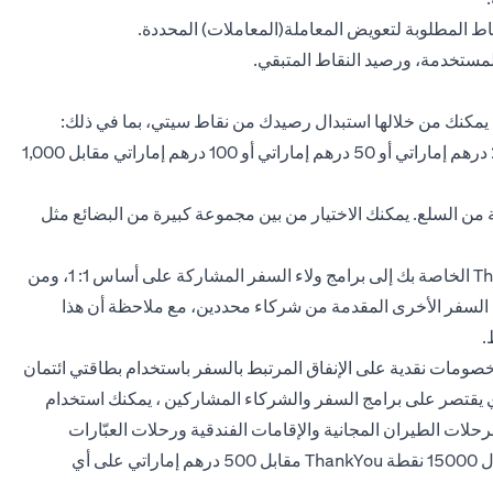
اط المطلوبة لتعويض المعاملة(المعاملات) المحددة.
 المستخدمة، ورصيد النقاط المتبقي.
ي يمكنك من خلالها استبدال رصيدك من نقاط سيتي، بما في ذلك:
الخصم النقدي - خيار يتيح لك الحصول على خصم نقدي قدره 25 درهم إماراتي أو 50 درهم إماراتي أو 100 درهم إماراتي مقابل 1,000
بدال نقاط ThankYou بمجموعة متنوعة من السلع. يمكنك الاختيار من بين مجموعة كبيرة من البضائع مثل
تحويل النقاط – من خلال هذا الخيار، يمكنك تحويل نقاط ThankYou الخاصة بك إلى برامج ولاء السفر المشاركة على أساس 1: 1، ومن
آت السفر الأخرى المقدمة من شركاء محددين، مع ملاحظة أن هذا
.
 خصومات نقدية على الإنفاق المرتبط بالسفر باستخدام بطاقتي ائتمان
ذي يقتصر على برامج السفر والشركاء المشاركين ، يمكنك استخدام
Cit الرسميين. لذا ، استمتع برحلات الطيران المجانية والإقامات الفندقية ورحلات العبّارات
والمزايا الأخرى المتعلقة بالسفر حول العالم. أيضًا ، يمكن استبدال 15000 نقطة ThankYou مقابل 500 درهم إماراتي على أي