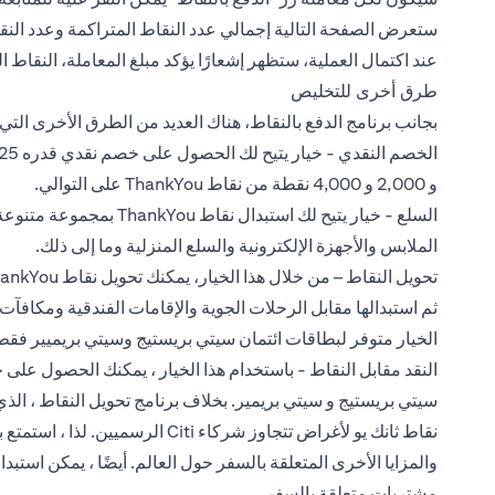
ستعرض الصفحة التالية إجمالي عدد النقاط المتراكمة وعدد النق
عند اكتمال العملية، ستظهر إشعارًا يؤكد مبلغ المعاملة، النقاط
طرق أخرى للتخليص
بجانب برنامج الدفع بالنقاط، هناك العديد من الطرق الأخرى الت
و 2,000 و 4,000 نقطة من نقاط ThankYou على التوالي.
السلع - خيار يتيح لك است
الملابس والأجهزة الإلكترونية والسلع المنزلية وما إلى ذلك.
ثم استبدالها مقابل الرحلات الجوية والإقامات الفندقية ومكاف
الخيار متوفر لبطاقات ائتمان سيتي بريستيج وسيتي بريميير فقط
النقد مقابل النقاط - باستخدام هذا الخيار ، يمكنك الحصول على
سيتي بريستيج و سيتي بريمير. بخلاف برنامج تحويل النقاط ، ال
نقاط ثانك يو لأغراض تتجاوز شركاء i
مشتريات متعلقة بالسفر.