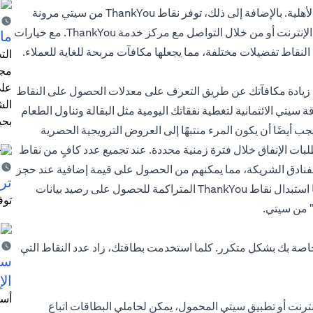
الهدايا. قيمة النقاط تتفاوت بناءً على المنتجات المحددة ومعايير الأهلية. بالإضافة إلى ذلك، توفر نقاط ThankYou من سيتي مرونة
وسهولة في الاستبدال، مما يتيح لحاملي البطاقات استبدالها عبر الإنترنت أو من خلال التواصل مع مركز خدمة ThankYou. مع خيارات
ما 
لنقاط تفضيلات مختلفة، مما يجعلها مكافآت مربحة للغاية للعملاء.
الت
مجر
على
نك زيادة مكافآتك عن طريق التعرف على معدلات الحصول على النقاط
الش
 سيتي الائتمانية لتغطية نفقاتك اليومية مثل البقالة وتناول الطعام
بحي
جب أيضًا أن يكون المرء منتبهًا إلى العروض الترويجية الحصرية
بات الإنفاق خلال فترة زمنية محددة. عند تجميع عدد كافٍ من نقاط
اسل الفنادق الشريكة، مما يمكنهم من الحصول على قيمة إضافية عند حجز
ترش
تذاكر الطيران أو إقامة في الفنادق. يمكن لحاملي البطاقات أيضًا استبدال نقاط ThankYou المتراكمة للحصول على رصيد بيانات
توف
" من سيتي.
الخاصة بك بشكل متكرر. كلما استخدمت بطاقتك، زاد عدد النقاط التي
سيت
الإ
أسل
نترنت أو تطبيق سيتي المحمول، يمكن لحاملي البطاقات اتباع