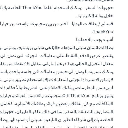
حجوزات السفر – يمك
خلال بوابة إلكترونية.
قسائم / بطاقات الهدايا - اختر من بين مجموعة واسعة من خيارات
ThankYou.
أشياء يجب ملاحظتها
بطاقات ائتمان سيتي المؤهلة حاليًا هي سيتي بريستيج، وسيتي بر
يقتصر عرض الدفع بالنقاط على معاملات التجزئة التي تصل إلى 100 درهم والتي تتم خلال 60 يومًا من الاستبدال.
معدل التحويل الحالي هو 1 درهم إماراتي مقابل 45 نقطة من نقاط ThankYou .
يمكنك تسوية ما يصل إلى خمس معاملات في جلسة واحدة باستخد
لا يمكن الاسترداد الجزئي للمعاملات إلا باستخدام تطبيق سيتي موب
 tab
لمزيد من المعلومات، يمكنك الاطلاع على
الشروط والأحكام
ذات 
يتميز برنامج Citi ThankYou بمجموعة رائعة م
المكافآت مع كل إنفاقك وتعظيم فوائد بطاقتك الائتمانية. كحام
المصاريف المتعلقة بالسفر، بما في ذلك تذاكر الطيران، حجوزات ا
الخاصة بك إلى شركاء الطيران التابعين لسيتي أو استبدالها ببطاقا
استرداد نقدي. للحصول على مزيد من التفاصيل حول هذه الخيارا