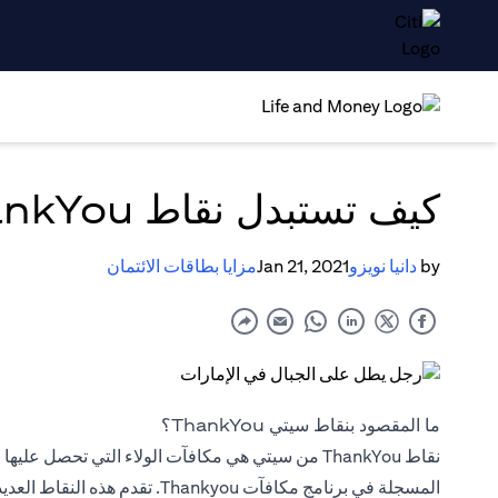
كيف تستبدل نقاط ThankYouمن سيتي؟
by
دانيا نويزو
Jan 21, 2021
مزايا بطاقات الائتمان
ما المقصود بنقاط سيتي ThankYou؟
نقاط ThankYou من سيتي هي مكافآت الولاء التي تحصل
المسجلة في برنامج مكافآت nkyou