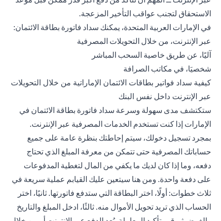
الاستحقاق لتجنب عواقب التأخير المزعجة.
في الإمارات العربية المتحدة، يمكنك سداد فاتورة بطاقة الائتمان:
عبر الإنترنت، من خلال التحويلات المصرفية
آليًا، عن طريق خاصية السحب المباشر
شخصيَا، في مكاتب الصرافة
كيفية سداد فواتير بطاقات الائتمان الإماراتية من خلال التحويلات
عبر الإنترنت داخل نفس البنك
ستكتشف مدى سهولة وسرعة سداد فاتورة بطاقة الائتمان في
الإمارات إذا كنت تستخدم الخدمات المصرفية عبر الإنترنت.
بمجرد تسجيل دخولك، سيتم إحاطتك بنظرة عامة على جميع
حساباتك المصرفية حتى تتمكن من معرفة المبلغ الذي تحتاج
دفعه، وما إذا كان لديك ما يكفي من المال لتغطية المدفوعات
على دفعة واحدة. ومن هنا سيتعين عليك القيابم عملية سريعة في
ثلاث خطوات: أولًا، اختر البطاقة التي ستدفع فاتورتها. ثانيًا، اختر
الحساب الذي تريد تحويل الأموال منه. ثالثًا، ادخل المبلغ والتاريخ
والغرض ثم قم بتأكيد المعاملة. يُعد الدفع عبر الإنترنت أو من خلال