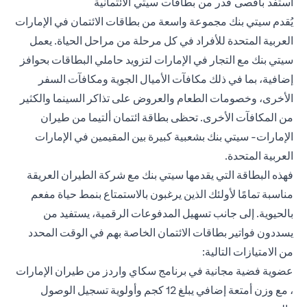
استفد بأقصى قدر من بطاقات سيتي الائتمانية
يُقدم سيتي بنك مجموعة واسعة من بطاقات الائتمان في الإمارات
العربية المتحدة للأفراد في كل مرحلة من مراحل الحياة. يعمل
سيتي بنك مع التجار في الإمارات لتزويد حاملي البطاقات بحوافز
إضافية، بما في ذلك مكافآت الأميال الجوية ومكافآت السفر
الأخرى، وخصومات الطعام والعروض على تذاكر السينما والكثير
من المكافآت الأخرى. تحظى
بطاقة ائتمان ألتيما من طيران
الإمارات- سيتي بنك
بشعبية كبيرة بين المقيمين في الإمارات
العربية المتحدة.
فهذه البطاقة التي يقدمها سيتي بنك مع شركة الطيران العريقة
مناسبة تمامًا لأولئك الذين يرغبون بالاستمتاع بنمط حياة مفعم
بالحيوية. إلى جانب تسهيل المدفوعات الرقمية، يستفيد من
يسددون فواتير بطاقات الائتمان الخاصة بهم في الوقت المحدد
من الامتيازات التالية:
عضوية فضية مجانية في برنامج سكاي واردز من طيران الإمارات
، مع وزن أمتعة إضافي يبلغ 12 كجم وأولوية تسجيل الوصول