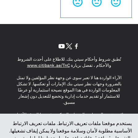
opens in a new tab
opens in a new tab
opens in a new tab
تُطبق شروط وأحكام سيتي بنك. للاطلاع على أحدث الشروط
s in a new tab
والأحكام ، تفضل بزيارة
www.citibank.ae/TnC
الآراء الواردة هنا لا تعبر سوى عن وجهة نظر المؤلفين ولا تمثل
بالضرورة وجهات نظر سيتي بنك الإمارات أو تعكسها. لا تشكل
المعلومات الواردة في هذا الموقع نصيحة استثمارية أو عرضًا
للاستثمار أو تقديم خدمات إدارية وتخضع للتعديل دون إشعار
مسبق.
لا يتم تقديم المنتجات والخدمات المذكورة في هذا الموقع للأفراد
المقيمين في الاتحاد الأوروبي أو المنطقة الاقتصادية الأوروبية أو
يستخدم موقعنا ملفات تعريف الارتباط. ملفات تعريف الارتباط
سويسرا أو غيرنسي أو جيرسي أو موناكو أو سان مارينو أو
الأساسية مطلوبة لأمان وسلامة موقعنا ولا يمكن إيقاف تشغيلها.
الفاتيكان أو جزيرة مان أو المملكة المتحدة أو خصوصية البيانات