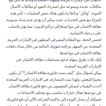
مكافآت عديدة ومتنوعة مثل استرداد النقود أو مكافآت الأميال
الجوية، "ولكن" ودائمًا ما يكون هناك بعض السلبيات – تأتي هذه
المزايا مع بعض التحديات، حيث يمكن أن يؤدي عدم سداد مديونية
بطاقة الائتمان في مواعيدها إلى تراكم الديون؛ مما يؤثر بالسلب
على
درجتك الائتمانية
.
لحسن الحظ، مع النظام المصرفي المتطور في الإمارات العربية
المتحدة، من السهل مراقبة شؤونك المالية من خلال سداد دفعات
بطاقة الائتمان في مواعيدها.
إليك ثلاث طرق سهلة لدفع مستحقات بطاقة الائتمان في
الإمارات العربية المتحدة
يمكن لسؤال مثل "كيف تسدد فاتورة بطاقة الائتمان؟" أن يكون
محيرًا للبعض، ولهذا تبنت المصارف في الإمارات العربية المتحدة
أحدث التقنيات ليتمكن المقيمون من دفع فاتورة بطاقة الائتمان
في موعدها. هناك خيارات تتناسب مع مختلف الاحتياجات،
فيمكنك أن تختار التوجه إلى ماكينة الصراف الآلي أو دفع فاتورتك
عبر الإنترنت ــ المهم أن تتأكد من دفع أكبر قدر ممكن قبل موعد