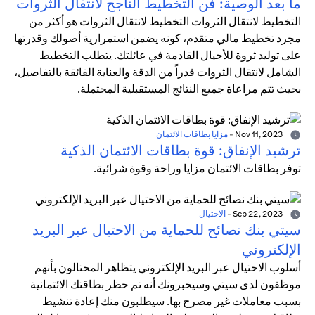
ما بعد الوصية: فن التخطيط الناجح لانتقال الثروات
التخطيط لانتقال الثروات التخطيط لانتقال الثروات هو أكثر من
مجرد تخطيط مالي متقدم، كونه يضمن استمرارية أصولك وقدرتها
على توليد ثروة للأجيال القادمة في عائلتك. يتطلب التخطيط
الشامل لانتقال الثروات قدراً من الدقة والعناية الفائقة بالتفاصيل،
بحيث تتم مراعاة جميع النتائج المستقبلية المحتملة.
Nov 11, 2023
-
مزايا بطاقات الائتمان
ترشيد الإنفاق: قوة بطاقات الائتمان الذكية
توفر بطاقات الائتمان مزايا وراحة وقوة شرائية.
Sep 22, 2023
-
الاحتيال
سيتي بنك نصائح للحماية من الاحتيال عبر البريد
الإلكتروني
أسلوب الاحتيال عبر البريد الإلكتروني يتظاهر المحتالون بأنهم
موظفون لدى سيتي وسيخبرونك أنه تم حظر بطاقتك الائتمانية
بسبب معاملات غير مصرح بها. سيطلبون منك إعادة تنشيط