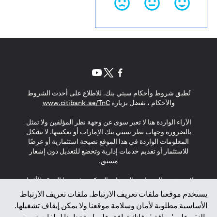
(opens in a new tab)
(opens in a new tab)
(opens in a new tab)
تُطبق شروط وأحكام سيتي بنك. للاطلاع على أحدث الشروط
(opens in a new tab)
والأحكام ، تفضل بزيارة
www.citibank.ae/TnC
الآراء الواردة هنا لا تعبر سوى عن وجهة نظر المؤلفين ولا تمثل
بالضرورة وجهات نظر سيتي بنك الإمارات أو تعكسها. لا تشكل
المعلومات الواردة في هذا الموقع نصيحة استثمارية أو عرضًا
للاستثمار أو تقديم خدمات إدارية وتخضع للتعديل دون إشعار
مسبق.
لا يتم تقديم المنتجات والخدمات المذكورة في هذا الموقع للأفراد
المقيمين في الاتحاد الأوروبي أو المنطقة الاقتصادية الأوروبية أو
يستخدم موقعنا ملفات تعريف الارتباط. ملفات تعريف الارتباط
سويسرا أو غيرنسي أو جيرسي أو موناكو أو سان مارينو أو
الأساسية مطلوبة لأمان وسلامة موقعنا ولا يمكن إيقاف تشغيلها.
الفاتيكان أو جزيرة مان أو المملكة المتحدة أو خصوصية البيانات