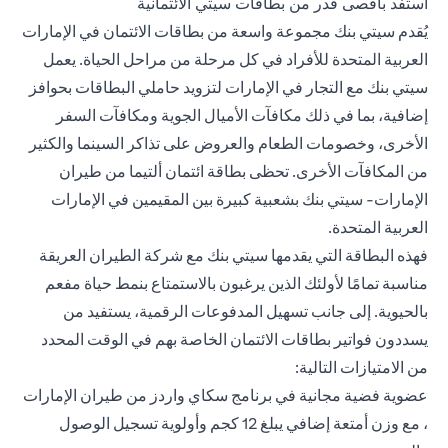
استفد بأقصى قدر من بطاقات سيتي الائتمانية
يُقدم سيتي بنك مجموعة واسعة من بطاقات الائتمان في الإمارات
العربية المتحدة للأفراد في كل مرحلة من مراحل الحياة. يعمل
سيتي بنك مع التجار في الإمارات لتزويد حاملي البطاقات بحوافز
إضافية، بما في ذلك مكافآت الأميال الجوية ومكافآت السفر
الأخرى، وخصومات الطعام والعروض على تذاكر السينما والكثير
من المكافآت الأخرى. تحظى
بطاقة ائتمان ألتيما من طيران
الإمارات- سيتي بنك
بشعبية كبيرة بين المقيمين في الإمارات
العربية المتحدة.
فهذه البطاقة التي يقدمها سيتي بنك مع شركة الطيران العريقة
مناسبة تمامًا لأولئك الذين يرغبون بالاستمتاع بنمط حياة مفعم
بالحيوية. إلى جانب تسهيل المدفوعات الرقمية، يستفيد من
يسددون فواتير بطاقات الائتمان الخاصة بهم في الوقت المحدد
من الامتيازات التالية:
عضوية فضية مجانية في برنامج سكاي واردز من طيران الإمارات
، مع وزن أمتعة إضافي يبلغ 12 كجم وأولوية تسجيل الوصول