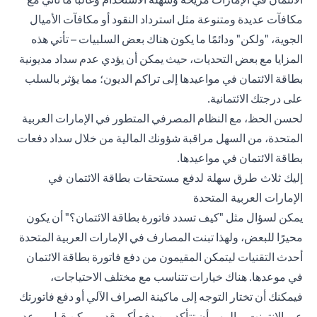
مكافآت عديدة ومتنوعة مثل استرداد النقود أو مكافآت الأميال
الجوية، "ولكن" ودائمًا ما يكون هناك بعض السلبيات – تأتي هذه
المزايا مع بعض التحديات، حيث يمكن أن يؤدي عدم سداد مديونية
بطاقة الائتمان في مواعيدها إلى تراكم الديون؛ مما يؤثر بالسلب
على
درجتك الائتمانية
.
لحسن الحظ، مع النظام المصرفي المتطور في الإمارات العربية
المتحدة، من السهل مراقبة شؤونك المالية من خلال سداد دفعات
بطاقة الائتمان في مواعيدها.
إليك ثلاث طرق سهلة لدفع مستحقات بطاقة الائتمان في
الإمارات العربية المتحدة
يمكن لسؤال مثل "كيف تسدد فاتورة بطاقة الائتمان؟" أن يكون
محيرًا للبعض، ولهذا تبنت المصارف في الإمارات العربية المتحدة
أحدث التقنيات ليتمكن المقيمون من دفع فاتورة بطاقة الائتمان
في موعدها. هناك خيارات تتناسب مع مختلف الاحتياجات،
فيمكنك أن تختار التوجه إلى ماكينة الصراف الآلي أو دفع فاتورتك
عبر الإنترنت ــ المهم أن تتأكد من دفع أكبر قدر ممكن قبل موعد