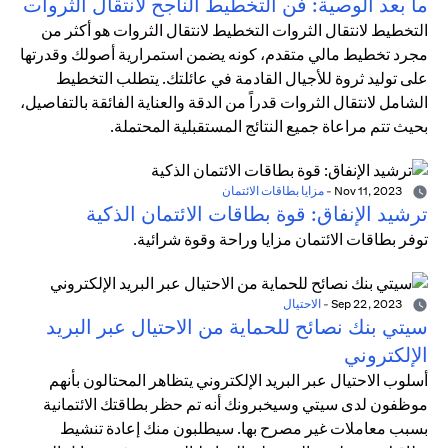
ما بعد الوصية: فن التخطيط الناجح لانتقال الثروات
التخطيط لانتقال الثروات التخطيط لانتقال الثروات هو أكثر من
مجرد تخطيط مالي متقدم، كونه يضمن استمرارية أصولك وقدرتها
على توليد ثروة للأجيال القادمة في عائلتك. يتطلب التخطيط
الشامل لانتقال الثروات قدراً من الدقة والعناية الفائقة بالتفاصيل،
بحيث تتم مراعاة جميع النتائج المستقبلية المحتملة.
Nov 11, 2023
-
مزايا بطاقات الائتمان
ترشيد الإنفاق: قوة بطاقات الائتمان الذكية
توفر بطاقات الائتمان مزايا وراحة وقوة شرائية.
Sep 22, 2023
-
الاحتيال
سيتي بنك نصائح للحماية من الاحتيال عبر البريد
الإلكتروني
أسلوب الاحتيال عبر البريد الإلكتروني يتظاهر المحتالون بأنهم
موظفون لدى سيتي وسيخبرونك أنه تم حظر بطاقتك الائتمانية
بسبب معاملات غير مصرح بها. سيطلبون منك إعادة تنشيط