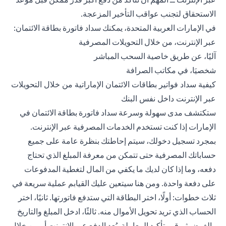
الاستحقاق لتجنب عواقب التأخير المزعجة.
في الإمارات العربية المتحدة، يمكنك سداد فاتورة بطاقة الائتمان:
عبر الإنترنت، من خلال التحويلات المصرفية
آليًا، عن طريق خاصية السحب المباشر
شخصيَا، في مكاتب الصرافة
كيفية سداد فواتير بطاقات الائتمان الإماراتية من خلال التحويلات
عبر الإنترنت داخل نفس البنك
ستكتشف مدى سهولة وسرعة سداد فاتورة بطاقة الائتمان في
الإمارات إذا كنت تستخدم الخدمات المصرفية عبر الإنترنت.
بمجرد تسجيل دخولك، سيتم إحاطتك بنظرة عامة على جميع
حساباتك المصرفية حتى تتمكن من معرفة المبلغ الذي تحتاج
دفعه، وما إذا كان لديك ما يكفي من المال لتغطية المدفوعات
على دفعة واحدة. ومن هنا سيتعين عليك القيابم عملية سريعة في
ثلاث خطوات: أولًا، اختر البطاقة التي ستدفع فاتورتها. ثانيًا، اختر
الحساب الذي تريد تحويل الأموال منه. ثالثًا، ادخل المبلغ والتاريخ
والغرض ثم قم بتأكيد المعاملة. يُعد الدفع عبر الإنترنت أو من خلال