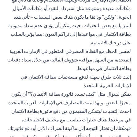
مكافآت عديدة ومتنوعة مثل استرداد النقود أو مكافآت الأميال
الجوية، "ولكن" ودائمًا ما يكون هناك بعض السلبيات – تأتي هذه
المزايا مع بعض التحديات، حيث يمكن أن يؤدي عدم سداد مديونية
بطاقة الائتمان في مواعيدها إلى تراكم الديون؛ مما يؤثر بالسلب
على
درجتك الائتمانية
.
لحسن الحظ، مع النظام المصرفي المتطور في الإمارات العربية
المتحدة، من السهل مراقبة شؤونك المالية من خلال سداد دفعات
بطاقة الائتمان في مواعيدها.
إليك ثلاث طرق سهلة لدفع مستحقات بطاقة الائتمان في
الإمارات العربية المتحدة
يمكن لسؤال مثل "كيف تسدد فاتورة بطاقة الائتمان؟" أن يكون
محيرًا للبعض، ولهذا تبنت المصارف في الإمارات العربية المتحدة
أحدث التقنيات ليتمكن المقيمون من دفع فاتورة بطاقة الائتمان
في موعدها. هناك خيارات تتناسب مع مختلف الاحتياجات،
فيمكنك أن تختار التوجه إلى ماكينة الصراف الآلي أو دفع فاتورتك
عبر الإنترنت ــ المهم أن تتأكد من دفع أكبر قدر ممكن قبل موعد