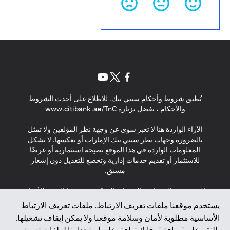
(opens in a new tab)
(opens in a new tab)
(opens in a new tab)
تُطبق شروط وأحكام سيتي بنك. للاطلاع على أحدث الشروط
(opens in a new tab)
والأحكام ، تفضل بزيارة
www.citibank.ae/TnC
الآراء الواردة هنا لا تعبر سوى عن وجهة نظر المؤلفين ولا تمثل
بالضرورة وجهات نظر سيتي بنك الإمارات أو تعكسها. لا تشكل
المعلومات الواردة في هذا الموقع نصيحة استثمارية أو عرضًا
للاستثمار أو تقديم خدمات إدارية وتخضع للتعديل دون إشعار
مسبق.
لا يتم تقديم المنتجات والخدمات المذكورة في هذا الموقع للأفراد
المقيمين في الاتحاد الأوروبي أو المنطقة الاقتصادية الأوروبية أو
يستخدم موقعنا ملفات تعريف الارتباط. ملفات تعريف الارتباط
سويسرا أو غيرنسي أو جيرسي أو موناكو أو سان مارينو أو
الأساسية مطلوبة لأمان وسلامة موقعنا ولا يمكن إيقاف تشغيلها.
الفاتيكان أو جزيرة مان أو المملكة المتحدة أو خصوصية البيانات