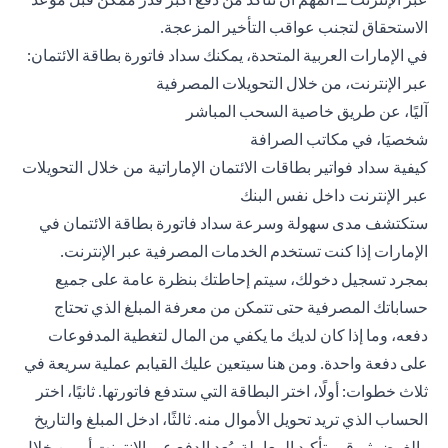
الاستحقاق لتجنب عواقب التأخير المزعجة.
في الإمارات العربية المتحدة، يمكنك سداد فاتورة بطاقة الائتمان:
عبر الإنترنت، من خلال التحويلات المصرفية
آليًا، عن طريق خاصية السحب المباشر
شخصيَا، في مكاتب الصرافة
كيفية سداد فواتير بطاقات الائتمان الإماراتية من خلال التحويلات
عبر الإنترنت داخل نفس البنك
ستكتشف مدى سهولة وسرعة سداد فاتورة بطاقة الائتمان في
الإمارات إذا كنت تستخدم الخدمات المصرفية عبر الإنترنت.
بمجرد تسجيل دخولك، سيتم إحاطتك بنظرة عامة على جميع
حساباتك المصرفية حتى تتمكن من معرفة المبلغ الذي تحتاج
دفعه، وما إذا كان لديك ما يكفي من المال لتغطية المدفوعات
على دفعة واحدة. ومن هنا سيتعين عليك القيابم عملية سريعة في
ثلاث خطوات: أولًا، اختر البطاقة التي ستدفع فاتورتها. ثانيًا، اختر
الحساب الذي تريد تحويل الأموال منه. ثالثًا، ادخل المبلغ والتاريخ
والغرض ثم قم بتأكيد المعاملة. يُعد الدفع عبر الإنترنت أو من خلال