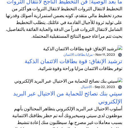
ما بعد الوصية: فن التخطيط الناجح لانتقال الثروات
التخطيط لانتقال الثروات التخطيط لانتقال الثروات هو أكثر من
مجرد تخطيط مالي متقدم، كونه يضمن استمرارية أصولك وقدرتها
على توليد ثروة للأجيال القادمة في عائلتك. يتطلب التخطيط
الشامل لانتقال الثروات قدراً من الدقة والعناية الفائقة بالتفاصيل،
بحيث تتم مراعاة جميع النتائج المستقبلية المحتملة.
Nov 11, 2023
-
مزايا بطاقات الائتمان
ترشيد الإنفاق: قوة بطاقات الائتمان الذكية
توفر بطاقات الائتمان مزايا وراحة وقوة شرائية.
Sep 22, 2023
-
الاحتيال
سيتي بنك نصائح للحماية من الاحتيال عبر البريد
الإلكتروني
أسلوب الاحتيال عبر البريد الإلكتروني يتظاهر المحتالون بأنهم
موظفون لدى سيتي وسيخبرونك أنه تم حظر بطاقتك الائتمانية
بسبب معاملات غير مصرح بها. سيطلبون منك إعادة تنشيط