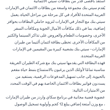
استفد بأقصى قدر من بطاقات سيتي الائتمانية
يُقدم سيتي بنك مجموعة واسعة من بطاقات الائتمان في الإمارات
العربية المتحدة للأفراد في كل مرحلة من مراحل الحياة. يعمل
سيتي بنك مع التجار في الإمارات لتزويد حاملي البطاقات بحوافز
إضافية، بما في ذلك مكافآت الأميال الجوية ومكافآت السفر
الأخرى، وخصومات الطعام والعروض على تذاكر السينما والكثير
من المكافآت الأخرى. تحظى
بطاقة ائتمان ألتيما من طيران
الإمارات- سيتي بنك
بشعبية كبيرة بين المقيمين في الإمارات
العربية المتحدة.
فهذه البطاقة التي يقدمها سيتي بنك مع شركة الطيران العريقة
مناسبة تمامًا لأولئك الذين يرغبون بالاستمتاع بنمط حياة مفعم
بالحيوية. إلى جانب تسهيل المدفوعات الرقمية، يستفيد من
يسددون فواتير بطاقات الائتمان الخاصة بهم في الوقت المحدد
من الامتيازات التالية:
عضوية فضية مجانية في برنامج سكاي واردز من طيران الإمارات
، مع وزن أمتعة إضافي يبلغ 12 كجم وأولوية تسجيل الوصول