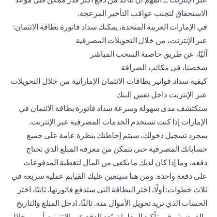
الاستحقاق لتجنب عواقب التأخير المزعجة.
في الإمارات العربية المتحدة، يمكنك سداد فاتورة بطاقة الائتمان:
عبر الإنترنت، من خلال التحويلات المصرفية
آليًا، عن طريق خاصية السحب المباشر
شخصيَا، في مكاتب الصرافة
كيفية سداد فواتير بطاقات الائتمان الإماراتية من خلال التحويلات
عبر الإنترنت داخل نفس البنك
ستكتشف مدى سهولة وسرعة سداد فاتورة بطاقة الائتمان في
الإمارات إذا كنت تستخدم الخدمات المصرفية عبر الإنترنت.
بمجرد تسجيل دخولك، سيتم إحاطتك بنظرة عامة على جميع
حساباتك المصرفية حتى تتمكن من معرفة المبلغ الذي تحتاج
دفعه، وما إذا كان لديك ما يكفي من المال لتغطية المدفوعات
على دفعة واحدة. ومن هنا سيتعين عليك القيابم عملية سريعة في
ثلاث خطوات: أولًا، اختر البطاقة التي ستدفع فاتورتها. ثانيًا، اختر
الحساب الذي تريد تحويل الأموال منه. ثالثًا، ادخل المبلغ والتاريخ
والغرض ثم قم بتأكيد المعاملة. يُعد الدفع عبر الإنترنت أو من خلال