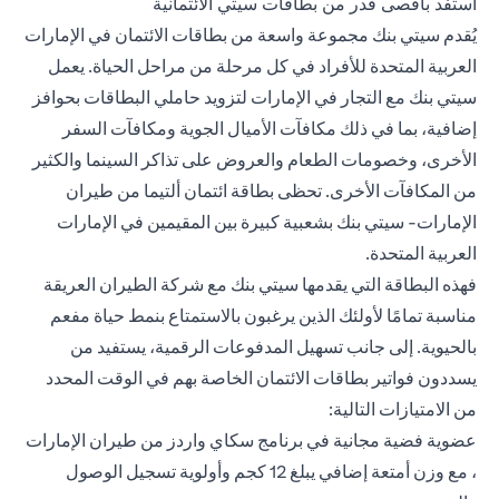
استفد بأقصى قدر من بطاقات سيتي الائتمانية
يُقدم سيتي بنك مجموعة واسعة من بطاقات الائتمان في الإمارات
العربية المتحدة للأفراد في كل مرحلة من مراحل الحياة. يعمل
سيتي بنك مع التجار في الإمارات لتزويد حاملي البطاقات بحوافز
إضافية، بما في ذلك مكافآت الأميال الجوية ومكافآت السفر
الأخرى، وخصومات الطعام والعروض على تذاكر السينما والكثير
من المكافآت الأخرى. تحظى
بطاقة ائتمان ألتيما من طيران
الإمارات- سيتي بنك
بشعبية كبيرة بين المقيمين في الإمارات
العربية المتحدة.
فهذه البطاقة التي يقدمها سيتي بنك مع شركة الطيران العريقة
مناسبة تمامًا لأولئك الذين يرغبون بالاستمتاع بنمط حياة مفعم
بالحيوية. إلى جانب تسهيل المدفوعات الرقمية، يستفيد من
يسددون فواتير بطاقات الائتمان الخاصة بهم في الوقت المحدد
من الامتيازات التالية:
عضوية فضية مجانية في برنامج سكاي واردز من طيران الإمارات
، مع وزن أمتعة إضافي يبلغ 12 كجم وأولوية تسجيل الوصول