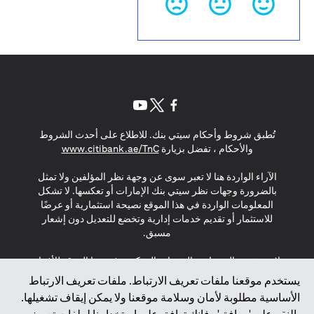
(opens in a new tab)
(opens in a new tab)
(opens in a new tab)
تُطبق شروط وأحكام سيتي بنك. للاطلاع على أحدث الشروط
(opens in a new tab)
والأحكام ، تفضل بزيارة
www.citibank.ae/TnC
الآراء الواردة هنا لا تعبر سوى عن وجهة نظر المؤلفين ولا تمثل
بالضرورة وجهات نظر سيتي بنك الإمارات أو تعكسها. لا تشكل
المعلومات الواردة في هذا الموقع نصيحة استثمارية أو عرضًا
للاستثمار أو تقديم خدمات إدارية وتخضع للتعديل دون إشعار
مسبق.
لا يتم تقديم المنتجات والخدمات المذكورة في هذا الموقع للأفراد
المقيمين في الاتحاد الأوروبي أو المنطقة الاقتصادية الأوروبية أو
يستخدم موقعنا ملفات تعريف الارتباط. ملفات تعريف الارتباط
سويسرا أو غيرنسي أو جيرسي أو موناكو أو سان مارينو أو
الأساسية مطلوبة لأمان وسلامة موقعنا ولا يمكن إيقاف تشغيلها.
الفاتيكان أو جزيرة مان أو المملكة المتحدة أو خصوصية البيانات