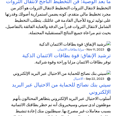
ما بعد الوصية: فن التخطيط الناجح لانتقال الثروات
التخطيط لانتقال الثروات التخطيط لانتقال الثروات هو أكثر من
مجرد تخطيط مالي متقدم، كونه يضمن استمرارية أصولك وقدرتها
على توليد ثروة للأجيال القادمة في عائلتك. يتطلب التخطيط
الشامل لانتقال الثروات قدراً من الدقة والعناية الفائقة بالتفاصيل،
بحيث تتم مراعاة جميع النتائج المستقبلية المحتملة.
Nov 11, 2023
-
مزايا بطاقات الائتمان
ترشيد الإنفاق: قوة بطاقات الائتمان الذكية
توفر بطاقات الائتمان مزايا وراحة وقوة شرائية.
Sep 22, 2023
-
الاحتيال
سيتي بنك نصائح للحماية من الاحتيال عبر البريد
الإلكتروني
أسلوب الاحتيال عبر البريد الإلكتروني يتظاهر المحتالون بأنهم
موظفون لدى سيتي وسيخبرونك أنه تم حظر بطاقتك الائتمانية
بسبب معاملات غير مصرح بها. سيطلبون منك إعادة تنشيط