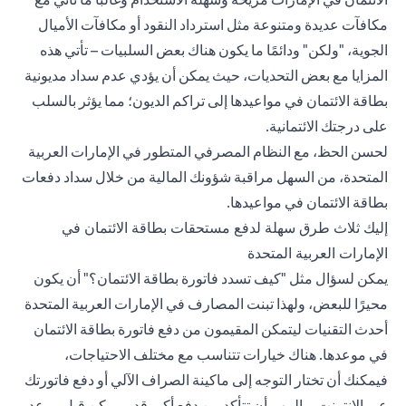
مكافآت عديدة ومتنوعة مثل استرداد النقود أو مكافآت الأميال
الجوية، "ولكن" ودائمًا ما يكون هناك بعض السلبيات – تأتي هذه
المزايا مع بعض التحديات، حيث يمكن أن يؤدي عدم سداد مديونية
بطاقة الائتمان في مواعيدها إلى تراكم الديون؛ مما يؤثر بالسلب
على
درجتك الائتمانية
.
لحسن الحظ، مع النظام المصرفي المتطور في الإمارات العربية
المتحدة، من السهل مراقبة شؤونك المالية من خلال سداد دفعات
بطاقة الائتمان في مواعيدها.
إليك ثلاث طرق سهلة لدفع مستحقات بطاقة الائتمان في
الإمارات العربية المتحدة
يمكن لسؤال مثل "كيف تسدد فاتورة بطاقة الائتمان؟" أن يكون
محيرًا للبعض، ولهذا تبنت المصارف في الإمارات العربية المتحدة
أحدث التقنيات ليتمكن المقيمون من دفع فاتورة بطاقة الائتمان
في موعدها. هناك خيارات تتناسب مع مختلف الاحتياجات،
فيمكنك أن تختار التوجه إلى ماكينة الصراف الآلي أو دفع فاتورتك
عبر الإنترنت ــ المهم أن تتأكد من دفع أكبر قدر ممكن قبل موعد