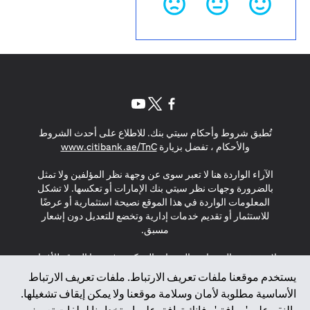
opens in a new tab
opens in a new tab
opens in a new tab
تُطبق شروط وأحكام سيتي بنك. للاطلاع على أحدث الشروط
s in a new tab
والأحكام ، تفضل بزيارة
www.citibank.ae/TnC
الآراء الواردة هنا لا تعبر سوى عن وجهة نظر المؤلفين ولا تمثل
بالضرورة وجهات نظر سيتي بنك الإمارات أو تعكسها. لا تشكل
المعلومات الواردة في هذا الموقع نصيحة استثمارية أو عرضًا
للاستثمار أو تقديم خدمات إدارية وتخضع للتعديل دون إشعار
مسبق.
لا يتم تقديم المنتجات والخدمات المذكورة في هذا الموقع للأفراد
المقيمين في الاتحاد الأوروبي أو المنطقة الاقتصادية الأوروبية أو
يستخدم موقعنا ملفات تعريف الارتباط. ملفات تعريف الارتباط
سويسرا أو غيرنسي أو جيرسي أو موناكو أو سان مارينو أو
الأساسية مطلوبة لأمان وسلامة موقعنا ولا يمكن إيقاف تشغيلها.
الفاتيكان أو جزيرة مان أو المملكة المتحدة أو خصوصية البيانات