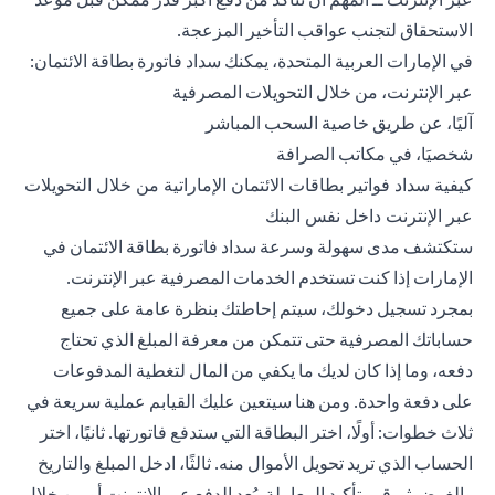
الاستحقاق لتجنب عواقب التأخير المزعجة.
في الإمارات العربية المتحدة، يمكنك سداد فاتورة بطاقة الائتمان:
عبر الإنترنت، من خلال التحويلات المصرفية
آليًا، عن طريق خاصية السحب المباشر
شخصيَا، في مكاتب الصرافة
كيفية سداد فواتير بطاقات الائتمان الإماراتية من خلال التحويلات
عبر الإنترنت داخل نفس البنك
ستكتشف مدى سهولة وسرعة سداد فاتورة بطاقة الائتمان في
الإمارات إذا كنت تستخدم الخدمات المصرفية عبر الإنترنت.
بمجرد تسجيل دخولك، سيتم إحاطتك بنظرة عامة على جميع
حساباتك المصرفية حتى تتمكن من معرفة المبلغ الذي تحتاج
دفعه، وما إذا كان لديك ما يكفي من المال لتغطية المدفوعات
على دفعة واحدة. ومن هنا سيتعين عليك القيابم عملية سريعة في
ثلاث خطوات: أولًا، اختر البطاقة التي ستدفع فاتورتها. ثانيًا، اختر
الحساب الذي تريد تحويل الأموال منه. ثالثًا، ادخل المبلغ والتاريخ
والغرض ثم قم بتأكيد المعاملة. يُعد الدفع عبر الإنترنت أو من خلال