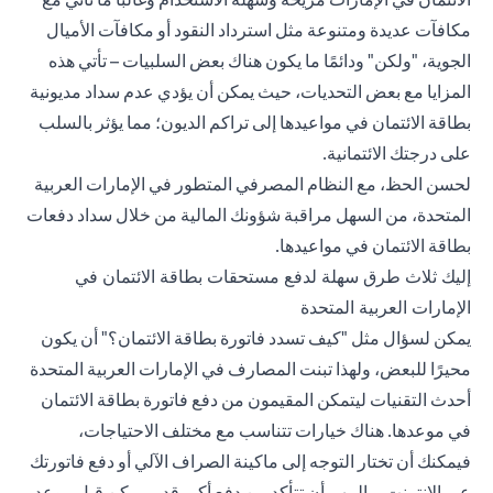
مكافآت عديدة ومتنوعة مثل استرداد النقود أو مكافآت الأميال
الجوية، "ولكن" ودائمًا ما يكون هناك بعض السلبيات – تأتي هذه
المزايا مع بعض التحديات، حيث يمكن أن يؤدي عدم سداد مديونية
بطاقة الائتمان في مواعيدها إلى تراكم الديون؛ مما يؤثر بالسلب
على
درجتك الائتمانية
.
لحسن الحظ، مع النظام المصرفي المتطور في الإمارات العربية
المتحدة، من السهل مراقبة شؤونك المالية من خلال سداد دفعات
بطاقة الائتمان في مواعيدها.
إليك ثلاث طرق سهلة لدفع مستحقات بطاقة الائتمان في
الإمارات العربية المتحدة
يمكن لسؤال مثل "كيف تسدد فاتورة بطاقة الائتمان؟" أن يكون
محيرًا للبعض، ولهذا تبنت المصارف في الإمارات العربية المتحدة
أحدث التقنيات ليتمكن المقيمون من دفع فاتورة بطاقة الائتمان
في موعدها. هناك خيارات تتناسب مع مختلف الاحتياجات،
فيمكنك أن تختار التوجه إلى ماكينة الصراف الآلي أو دفع فاتورتك
عبر الإنترنت ــ المهم أن تتأكد من دفع أكبر قدر ممكن قبل موعد