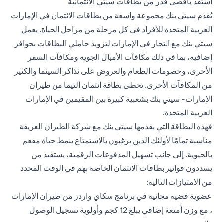
استفد بأقصى قدر من بطاقات سيتي الائتمانية
يُقدم سيتي بنك مجموعة واسعة من بطاقات الائتمان في الإمارات
العربية المتحدة للأفراد في كل مرحلة من مراحل الحياة. يعمل
سيتي بنك مع التجار في الإمارات لتزويد حاملي البطاقات بحوافز
إضافية، بما في ذلك مكافآت الأميال الجوية ومكافآت السفر
الأخرى، وخصومات الطعام والعروض على تذاكر السينما والكثير
من المكافآت الأخرى. تحظى
بطاقة ائتمان ألتيما من طيران
الإمارات- سيتي بنك
بشعبية كبيرة بين المقيمين في الإمارات
العربية المتحدة.
فهذه البطاقة التي يقدمها سيتي بنك مع شركة الطيران العريقة
مناسبة تمامًا لأولئك الذين يرغبون بالاستمتاع بنمط حياة مفعم
بالحيوية. إلى جانب تسهيل المدفوعات الرقمية، يستفيد من
يسددون فواتير بطاقات الائتمان الخاصة بهم في الوقت المحدد
من الامتيازات التالية:
عضوية فضية مجانية في برنامج سكاي واردز من طيران الإمارات
، مع وزن أمتعة إضافي يبلغ 12 كجم وأولوية تسجيل الوصول