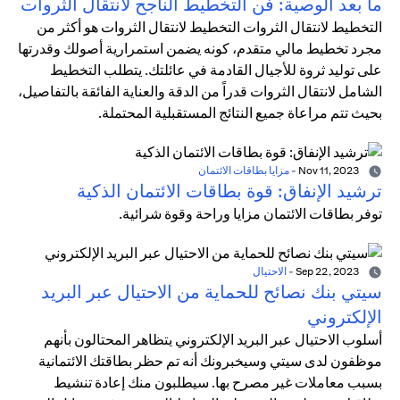
ما بعد الوصية: فن التخطيط الناجح لانتقال الثروات
التخطيط لانتقال الثروات التخطيط لانتقال الثروات هو أكثر من
مجرد تخطيط مالي متقدم، كونه يضمن استمرارية أصولك وقدرتها
على توليد ثروة للأجيال القادمة في عائلتك. يتطلب التخطيط
الشامل لانتقال الثروات قدراً من الدقة والعناية الفائقة بالتفاصيل،
بحيث تتم مراعاة جميع النتائج المستقبلية المحتملة.
Nov 11, 2023
-
مزايا بطاقات الائتمان
ترشيد الإنفاق: قوة بطاقات الائتمان الذكية
توفر بطاقات الائتمان مزايا وراحة وقوة شرائية.
Sep 22, 2023
-
الاحتيال
سيتي بنك نصائح للحماية من الاحتيال عبر البريد
الإلكتروني
أسلوب الاحتيال عبر البريد الإلكتروني يتظاهر المحتالون بأنهم
موظفون لدى سيتي وسيخبرونك أنه تم حظر بطاقتك الائتمانية
بسبب معاملات غير مصرح بها. سيطلبون منك إعادة تنشيط