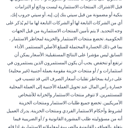
قبل الاشتراك. المنتجات الاستثمارية ليست ودائع أو التزامات
بنكية أو مضمونة من قبل سيتي بنك إن. إيه. أو سيتي جروب إنك.
أي من الشركات التابعة لها أو الشركات التابعة لها ما لم يُذكر على
وجه التحديد. لا يتم تأمين المنتجات الاستثمارية من قبل الجهات
الحكومية. تخضع منتجات الاستثمار والخزينة لمخاطر الاستثمار ،
بما في ذلك الخسارة المحتملة للمبلغ الأصلي المستثمر. الأداء
السابق ليس مؤشرا على النتائج المستقبلية: الأسعار يمكن أن
ترتفع أو تنخفض. يجب أن يكون المستثمرون الذين يستثمرون في
استثمارات و / أو منتجات خزينة مقومة بعملة أجنبية (غير محلية)
على دراية بمخاطر تقلبات أسعار الصرف التي قد تتسبب في
خسارة رأس المال عند تحويل العملة الأجنبية إلى العملة المحلية
للمستثمرين. لا تتوفر منتجات الاستثمار والخزانة للأشخاص
الأمريكيين. تخضع جميع طلبات الاستثمار ومنتجات الخزينة
لشروط وأحكام الاستثمار الفردي ومنتجات الخزينة. يدرك العميل
أنه من مسؤوليته طلب المشورة القانونية و / أو الضريبية فيما
يتعلق بالعواقب القانونية والضريبية لمعاملاته الاستثمارية. إذا قام