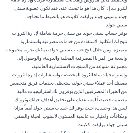
للثروات. إذا كان هذا هو ما تبحث عنه، فقد تكون عضوية سيتي
جولد وسيتي جولد برايفت كلاينت هو بالضبط ما تحتاجه.
سيتي جولد
يوفر حساب سيتي جولد من سيتي حزمة شاملة لإدارة الثروات
تتيح لك إمكانية الاستفادة من خدمات مصرفية واستثمارية
متميزة. ومن خلال فتح حساب سيتي جولد، يمكنك تجربة مجموعة
واسعة من المزايا المصرفية المحلية والدولية، والوصول إلى
مجموعة متنوعة من المنتجات الاستثمارية العالمية،
واستراتيجيات بناء الثروة المخصصة واستشارات إدارة الثروات.
بصفتك أحد عملاء سيتي جولد، ستحظى بخدمات فريق متخصص
من الخبراء المصرفيين الذين يوفرون لك استراتيجيات مالية
مصممة خصيصاً لمساعدتك على تحقيق أهداف حياتك وثروتك.
ليس هذا وحسب، حيث يوفر لك حساب سيتي جولد أيضاً مزايا
ومكافآت وامتيازات عالمية المستوى لأسلوب الحياة والسفر.
سيتي جولد برايفت كلاينت
صُمم حساب سيتي جولد برايفت كلاينت لدمج جميع مزايا سيتي