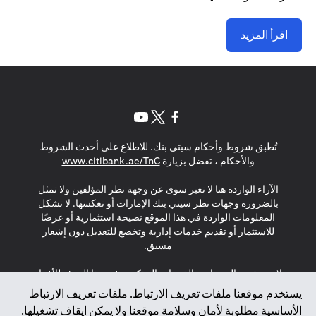
اقرأ المزيد
opens in a new tab
opens in a new tab
opens in a new tab
تُطبق شروط وأحكام سيتي بنك. للاطلاع على أحدث الشروط
s in a new tab
والأحكام ، تفضل بزيارة
www.citibank.ae/TnC
الآراء الواردة هنا لا تعبر سوى عن وجهة نظر المؤلفين ولا تمثل
بالضرورة وجهات نظر سيتي بنك الإمارات أو تعكسها. لا تشكل
المعلومات الواردة في هذا الموقع نصيحة استثمارية أو عرضًا
للاستثمار أو تقديم خدمات إدارية وتخضع للتعديل دون إشعار
مسبق.
لا يتم تقديم المنتجات والخدمات المذكورة في هذا الموقع للأفراد
المقيمين في الاتحاد الأوروبي أو المنطقة الاقتصادية الأوروبية أو
يستخدم موقعنا ملفات تعريف الارتباط. ملفات تعريف الارتباط
سويسرا أو غيرنسي أو جيرسي أو موناكو أو سان مارينو أو
الأساسية مطلوبة لأمان وسلامة موقعنا ولا يمكن إيقاف تشغيلها.