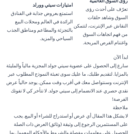
رؤى السوق العالمية
امتيازات سيتي وورلد
تعرّف على أحدث رؤى
استمتع بعروض جذابة في الفنادق
السوق وشاهد حلقات
الرائدة في العالم ومحلات البيع
النقاش عبر الإنترنت، لتتمكن
بالتجزئة والمطاعم ومناطق الجذب
من فهم اتجاهات السوق
السياحي والمزيد.
واغتنام الفرص المربحة.
ابدأ الآن
سارع إلى الحصول على عضوية سيتي جولد المجزية مالياً والمليئة
بالمزايا. لتقديم طلبك، ما عليك سوى تعبئة
النموذج المطلوب
عبر
الإنترنت وسنتواصل معك في أقرب وقت ممكن. يوجد حالياً عرض
نقدي حصري عند الانضمام إلى سيتي جولد. لا تتأخر كي لا تفوتك
الفرصة!
ملاحظة
لا يشكل هذا المقال أي عرض أو استدراج للشراء أو البيع. يجب
على المستثمرين الرجوع إلى وثيقة (وثائق) العرض ذات الصلة
للحصول على معلومات مفصلة والشروط والأحكام المعمول بها