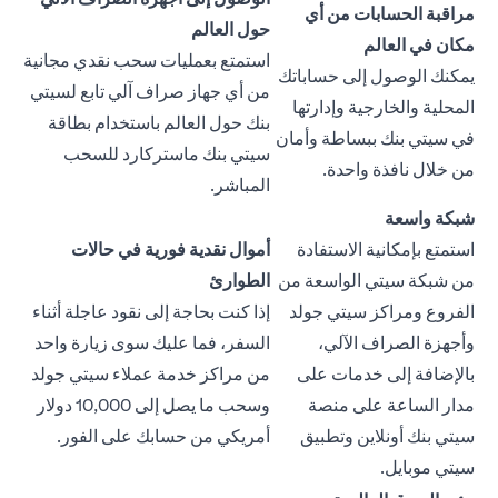
مراقبة الحسابات من أي
حول العالم
مكان في العالم
استمتع بعمليات سحب نقدي مجانية
يمكنك الوصول إلى حساباتك
من أي جهاز صراف آلي تابع لسيتي
المحلية والخارجية وإدارتها
بنك حول العالم باستخدام بطاقة
في سيتي بنك ببساطة وأمان
سيتي بنك ماستركارد للسحب
من خلال نافذة واحدة.
المباشر.
شبكة واسعة
استمتع بإمكانية الاستفادة
أموال نقدية فورية في حالات
من شبكة سيتي الواسعة من
الطوارئ
الفروع ومراكز سيتي جولد
إذا كنت بحاجة إلى نقود عاجلة أثناء
وأجهزة الصراف الآلي،
السفر، فما عليك سوى زيارة واحد
بالإضافة إلى خدمات على
من مراكز خدمة عملاء سيتي جولد
مدار الساعة على منصة
وسحب ما يصل إلى 10,000 دولار
سيتي بنك أونلاين وتطبيق
أمريكي من حسابك على الفور.
سيتي موبايل.