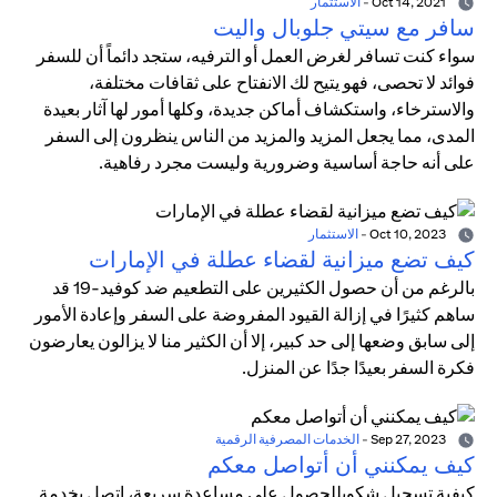
Oct 14, 2021
-
الاستثمار
سافر مع سيتي جلوبال واليت
سواء كنت تسافر لغرض العمل أو الترفيه، ستجد دائماً أن للسفر
فوائد لا تحصى، فهو يتيح لك الانفتاح على ثقافات مختلفة،
والاسترخاء، واستكشاف أماكن جديدة، وكلها أمور لها آثار بعيدة
المدى، مما يجعل المزيد والمزيد من الناس ينظرون إلى السفر
على أنه حاجة أساسية وضرورية وليست مجرد رفاهية.
Oct 10, 2023
-
الاستثمار
كيف تضع ميزانية لقضاء عطلة في الإمارات
بالرغم من أن حصول الكثيرين على التطعيم ضد كوفيد-19 قد
ساهم كثيرًا في إزالة القيود المفروضة على السفر وإعادة الأمور
إلى سابق وضعها إلى حد كبير، إلا أن الكثير منا لا يزالون يعارضون
فكرة السفر بعيدًا جدًا عن المنزل.
Sep 27, 2023
-
الخدمات المصرفية الرقمية
كيف يمكنني أن أتواصل معكم
كيفية تسجيل شكوىللحصول على مساعدة سريعة، اتصل بخدمة