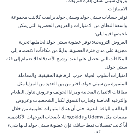
ورؤى سيتي بشأن إدارة الثروات.
الامتيازات
توفر حسابات سيتي جولد وسيتي جولد برايفت كلاينت مجموعة
واسعة النطاق من الامتيازات والعروض الحصرية التي يمكن
تلخيصها فيما يلي:
العروض الترويجية: توفر عضوية سيتي جولد لحامليها تجربة
مجزية على مدى فترة العضوية، بدايةً من مكافآت الانضمام إلى
المكافآت التي تحصل عليها عند ترشيح الأصدقاء للانضمام إلى فئة
سيتي جولد.
امتيازات أسلوب الحياة: جرب الرفاهية الحقيقية، والمعاملة
المتميزة من سيتي جولد. اختر من بين العديد من المزايا مثل
بطاقات الائتمان المجانية ومزايا الجولف وعروض تناول الطعام
والترفيه الخاصة وتجارب التسوق لكبار الشخصيات وعروض
البقالة واللياقة البدنية. حتى أن هناك امتيازات تعليمية من خلال
منصات مثل Udemy و Lingokids، لأصحاب التوجهات الأكاديمية.
أياً كانت تفضيلات نمط حياتك، فإن عضوية سيتي جولد لديها شيء