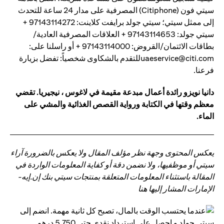
سيتي فون (Citiphone) المصرفية على مدار 24 ساعة للتحدث
إلى ممثل سيتي؛ سيتي جولد برايفت كلاينت: 97143114272 +
سيتي جولد: 97143114653 + العلاقات المصرفية العادية/
بطاقات الائتمان/القروض: 97143114000 + أو راسلنا على:
uaeservice@citi.comللتقدم بالشكاوى شخصياً: تفضل بزيارة
فرعنا.
دانيا نويزو رائدة أعمال مبدعة مقيمة في لاغوس ، نيجيريا. تقضي
معظم وقتها في الكتابة ورواية القصص الغذائية والمشي على
الماء.
يعكس المحتوى وجهة نظر مؤلف المقال ولا يعكس بالضرورة آراء
سيتي أو موظفيها، ولا نضمن دقة أو كفاية المعلومات الواردة في
المقالة باستثناء المعلومات المتعلقة بمنتجات سيتي بنك إن.إيه-
الإمارات المشار إليها هنا