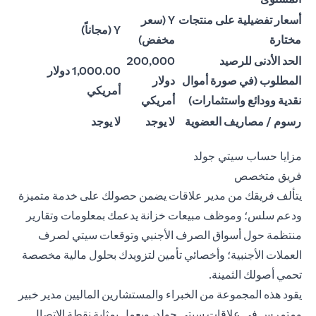
أسعار تفضيلية على منتجات
Y (سعر
Y (مجاناً)
مختارة
مخفض)
الحد الأدنى للرصيد
200,000
1,000.00 دولار
المطلوب (في صورة أموال
دولار
أمريكي
نقدية وودائع واستثمارات)
أمريكي
رسوم / مصاريف العضوية
لا يوجد
لا يوجد
مزايا حساب سيتي جولد
فريق متخصص
يتألف فريقك من مدير علاقات يضمن حصولك على خدمة متميزة
ودعم سلس؛ وموظف مبيعات خزانة يدعمك بمعلومات وتقارير
منتظمة حول أسواق الصرف الأجنبي وتوقعات سيتي لصرف
العملات الأجنبية؛ وأخصائي تأمين لتزويدك بحلول مالية مخصصة
تحمي أصولك الثمينة.
يقود هذه المجموعة من الخبراء والمستشارين الماليين مدير خبير
ومتمرس في علاقات سيتي جولد، ويعمل بمثابة نقطة الاتصال