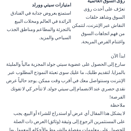
رؤى السوق العالمية
امتيازات سيتي وورلد
تعرّف على أحدث رؤى
استمتع بعروض جذابة في الفنادق
السوق وشاهد حلقات
الرائدة في العالم ومحلات البيع
النقاش عبر الإنترنت، لتتمكن
بالتجزئة والمطاعم ومناطق الجذب
من فهم اتجاهات السوق
السياحي والمزيد.
واغتنام الفرص المربحة.
ابدأ الآن
سارع إلى الحصول على عضوية سيتي جولد المجزية مالياً والمليئة
بالمزايا. لتقديم طلبك، ما عليك سوى تعبئة
النموذج المطلوب
عبر
الإنترنت وسنتواصل معك في أقرب وقت ممكن. يوجد حالياً عرض
نقدي حصري عند الانضمام إلى سيتي جولد. لا تتأخر كي لا تفوتك
الفرصة!
ملاحظة
لا يشكل هذا المقال أي عرض أو استدراج للشراء أو البيع. يجب
على المستثمرين الرجوع إلى وثيقة (وثائق) العرض ذات الصلة
للحصول على معلومات مفصلة والشروط والأحكام المعمول بها