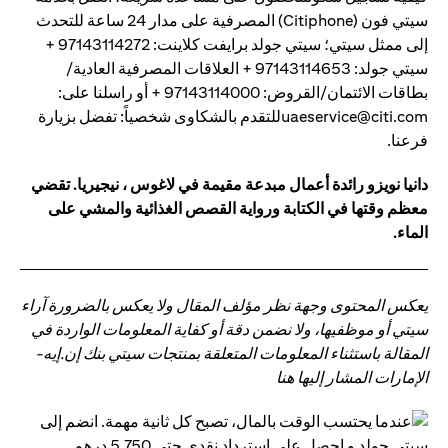
سيتي فون (Citiphone) المصرفية على مدار 24 ساعة للتحدث
إلى ممثل سيتي؛ سيتي جولد برايفت كلاينت: 97143114272 +
سيتي جولد: 97143114653 + العلاقات المصرفية العادية/
بطاقات الائتمان/القروض: 97143114000 + أو راسلنا على:
uaeservice@citi.comللتقدم بالشكاوى شخصياً: تفضل بزيارة
فرعنا.
دانيا نويزو رائدة أعمال مبدعة مقيمة في لاغوس ، نيجيريا. تقضي
معظم وقتها في الكتابة ورواية القصص الغذائية والمشي على
الماء.
يعكس المحتوى وجهة نظر مؤلف المقال ولا يعكس بالضرورة آراء
سيتي أو موظفيها، ولا نضمن دقة أو كفاية المعلومات الواردة في
المقالة باستثناء المعلومات المتعلقة بمنتجات سيتي بنك إن.إيه-
الإمارات المشار إليها هنا