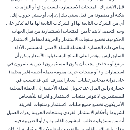
قبل الاشتراك. المنتجات الاستثمارية ليست ودائع أو التزامات
بنكية أو مضمونة من قبل سيتي بنك إن. إيه. أو سيتي جروب إنك.
أي من الشركات التابعة لها أو الشركات التابعة لها ما لم يُذكر على
وجه التحديد. لا يتم تأمين المنتجات الاستثمارية من قبل الجهات
الحكومية. تخضع منتجات الاستثمار والخزينة لمخاطر الاستثمار ،
بما في ذلك الخسارة المحتملة للمبلغ الأصلي المستثمر. الأداء
السابق ليس مؤشرا على النتائج المستقبلية: الأسعار يمكن أن
ترتفع أو تنخفض. يجب أن يكون المستثمرون الذين يستثمرون في
استثمارات و / أو منتجات خزينة مقومة بعملة أجنبية (غير محلية)
على دراية بمخاطر تقلبات أسعار الصرف التي قد تتسبب في
خسارة رأس المال عند تحويل العملة الأجنبية إلى العملة المحلية
للمستثمرين. لا تتوفر منتجات الاستثمار والخزانة للأشخاص
الأمريكيين. تخضع جميع طلبات الاستثمار ومنتجات الخزينة
لشروط وأحكام الاستثمار الفردي ومنتجات الخزينة. يدرك العميل
أنه من مسؤوليته طلب المشورة القانونية و / أو الضريبية فيما
يتعلق بالعواقب القانونية والضريبية لمعاملاته الاستثمارية. إذا قام