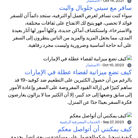
Oct 14, 2021
-
الاستثمار
سافر مع سيتي جلوبال واليت
سواء كنت تسافر لغرض العمل أو الترفيه، ستجد دائماً أن للسفر
فوائد لا تحصى، فهو يتيح لك الانفتاح على ثقافات مختلفة،
والاسترخاء، واستكشاف أماكن جديدة، وكلها أمور لها آثار بعيدة
المدى، مما يجعل المزيد والمزيد من الناس ينظرون إلى السفر
على أنه حاجة أساسية وضرورية وليست مجرد رفاهية.
Oct 10, 2023
-
الاستثمار
كيف تضع ميزانية لقضاء عطلة في الإمارات
بالرغم من أن حصول الكثيرين على التطعيم ضد كوفيد-19 قد
ساهم كثيرًا في إزالة القيود المفروضة على السفر وإعادة الأمور
إلى سابق وضعها إلى حد كبير، إلا أن الكثير منا لا يزالون يعارضون
فكرة السفر بعيدًا جدًا عن المنزل.
Sep 27, 2023
-
الخدمات المصرفية الرقمية
كيف يمكنني أن أتواصل معكم
كيفية تسجيل شكوىللحصول على مساعدة سريعة، اتصل بخدمة