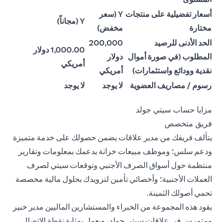
أسعار تفضيلية على منتجات
Y (سعر
Y (مجاناً)
مختارة
مخفض)
الحد الأدنى للرصيد
200,000
1,000.00 دولار
المطلوب (في صورة أموال
دولار
أمريكي
نقدية وودائع واستثمارات)
أمريكي
رسوم / مصاريف العضوية
لا يوجد
لا يوجد
مزايا حساب سيتي جولد
فريق متخصص
يتألف فريقك من مدير علاقات يضمن حصولك على خدمة متميزة
ودعم سلس؛ وموظف مبيعات خزانة يدعمك بمعلومات وتقارير
منتظمة حول أسواق الصرف الأجنبي وتوقعات سيتي لصرف
العملات الأجنبية؛ وأخصائي تأمين لتزويدك بحلول مالية مخصصة
تحمي أصولك الثمينة.
يقود هذه المجموعة من الخبراء والمستشارين الماليين مدير خبير
ومتمرس في علاقات سيتي جولد، ويعمل بمثابة نقطة الاتصال