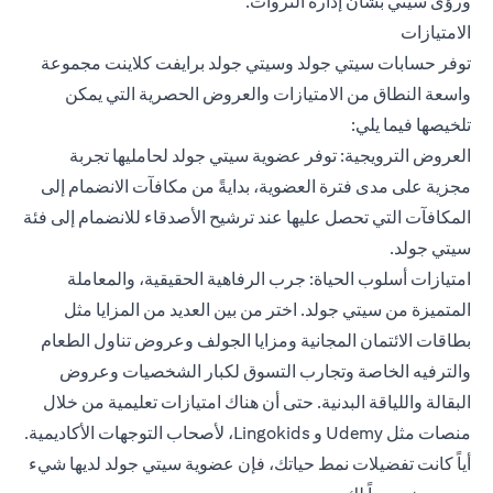
ورؤى سيتي بشأن إدارة الثروات.
الامتيازات
توفر حسابات سيتي جولد وسيتي جولد برايفت كلاينت مجموعة
واسعة النطاق من الامتيازات والعروض الحصرية التي يمكن
تلخيصها فيما يلي:
العروض الترويجية: توفر عضوية سيتي جولد لحامليها تجربة
مجزية على مدى فترة العضوية، بدايةً من مكافآت الانضمام إلى
المكافآت التي تحصل عليها عند ترشيح الأصدقاء للانضمام إلى فئة
سيتي جولد.
امتيازات أسلوب الحياة: جرب الرفاهية الحقيقية، والمعاملة
المتميزة من سيتي جولد. اختر من بين العديد من المزايا مثل
بطاقات الائتمان المجانية ومزايا الجولف وعروض تناول الطعام
والترفيه الخاصة وتجارب التسوق لكبار الشخصيات وعروض
البقالة واللياقة البدنية. حتى أن هناك امتيازات تعليمية من خلال
منصات مثل Udemy و Lingokids، لأصحاب التوجهات الأكاديمية.
أياً كانت تفضيلات نمط حياتك، فإن عضوية سيتي جولد لديها شيء