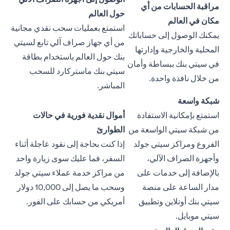
مراقبة الحسابات من أي
حول العالم
مكان في العالم
استمتع بعمليات سحب نقدي مجانية
يمكنك الوصول إلى حساباتك
من أي جهاز صراف آلي تابع لسيتي
المحلية والخارجية وإدارتها
بنك حول العالم باستخدام بطاقة
في سيتي بنك ببساطة وأمان
سيتي بنك ماستركارد للسحب
من خلال نافذة واحدة.
المباشر.
شبكة واسعة
استمتع بإمكانية الاستفادة
أموال نقدية فورية في حالات
من شبكة سيتي الواسعة من
الطوارئ
الفروع ومراكز سيتي جولد
إذا كنت بحاجة إلى نقود عاجلة أثناء
وأجهزة الصراف الآلي،
السفر، فما عليك سوى زيارة واحد
بالإضافة إلى خدمات على
من مراكز خدمة عملاء سيتي جولد
مدار الساعة على منصة
وسحب ما يصل إلى 10,000 دولار
سيتي بنك أونلاين وتطبيق
أمريكي من حسابك على الفور.
سيتي موبايل.