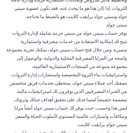
للثروات. إذا كان هذا هو ما تبحث عنه، فقد تكون عضوية سيتي
جولد وسيتي جولد برايفت كلاينت هو بالضبط ما تحتاجه.
سيتي جولد
يوفر حساب سيتي جولد من سيتي حزمة شاملة لإدارة الثروات
تتيح لك إمكانية الاستفادة من خدمات مصرفية واستثمارية
متميزة. ومن خلال فتح حساب سيتي جولد، يمكنك تجربة مجموعة
واسعة من المزايا المصرفية المحلية والدولية، والوصول إلى
مجموعة متنوعة من المنتجات الاستثمارية العالمية،
واستراتيجيات بناء الثروة المخصصة واستشارات إدارة الثروات.
بصفتك أحد عملاء سيتي جولد، ستحظى بخدمات فريق متخصص
من الخبراء المصرفيين الذين يوفرون لك استراتيجيات مالية
مصممة خصيصاً لمساعدتك على تحقيق أهداف حياتك وثروتك.
ليس هذا وحسب، حيث يوفر لك حساب سيتي جولد أيضاً مزايا
ومكافآت وامتيازات عالمية المستوى لأسلوب الحياة والسفر.
سيتي جولد برايفت كلاينت
صُمم حساب سيتي جولد برايفت كلاينت لدمج جميع مزايا سيتي