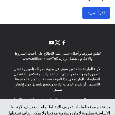
اقرأ المزيد
(opens in a new tab)
(opens in a new tab)
(opens in a new tab)
تُطبق شروط وأحكام سيتي بنك. للاطلاع على أحدث الشروط
(opens in a new tab)
والأحكام ، تفضل بزيارة
www.citibank.ae/TnC
الآراء الواردة هنا لا تعبر سوى عن وجهة نظر المؤلفين ولا تمثل
بالضرورة وجهات نظر سيتي بنك الإمارات أو تعكسها. لا تشكل
المعلومات الواردة في هذا الموقع نصيحة استثمارية أو عرضًا
للاستثمار أو تقديم خدمات إدارية وتخضع للتعديل دون إشعار
مسبق.
لا يتم تقديم المنتجات والخدمات المذكورة في هذا الموقع للأفراد
المقيمين في الاتحاد الأوروبي أو المنطقة الاقتصادية الأوروبية أو
يستخدم موقعنا ملفات تعريف الارتباط. ملفات تعريف الارتباط
سويسرا أو غيرنسي أو جيرسي أو موناكو أو سان مارينو أو
الأساسية مطلوبة لأمان وسلامة موقعنا ولا يمكن إيقاف تشغيلها.