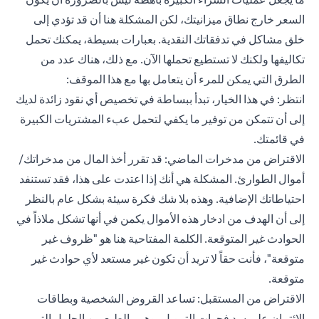
السعر خارج نطاق ميزانيتك، لكن المشكلة هنا أن قد تؤدي إلى
خلق مشاكل في تدفقاتك النقدية. بعبارات بسيطة، يمكنك تحمل
تكاليفها ولكنك لا تستطيع تحملها الآن. مع ذلك، هناك عدد من
الطرق التي يمكن للمرء أن يتعامل بها مع هذا الموقف:
انتظر: في هذا الخيار، تبدأ ببساطة في تخصيص أي نقود زائدة لديك
إلى أن تتمكن من توفير ما يكفي لتحمل عبء المشتريات الكبيرة
في قائمتك.
الاقتراض من مدخرات الماضي: قد تقرر أخذ المال من مدخراتك/
أموال الطوارئ. المشكلة هي أنك إذا اعتدت على هذا، فقد تستنفد
احتياطاتك الإضافية. وهذه بلا شك فكرة سيئة بشكل عام بالنظر
إلى أن الهدف من ادخار هذه الأموال يكمن في أنها تشكل ملاذاً في
الحوادث غير المتوقعة. الكلمة المفتاحية هنا هو "ظروف غير
متوقعة"، فأنت حقاً لا تريد أن تكون غير مستعد لأي حوادث غير
متوقعة.
الاقتراض من المستقبل: تساعد القروض الشخصية وبطاقات
الائتمان على سد فجوات التمويل، وهي بالطبع من الحلول التي