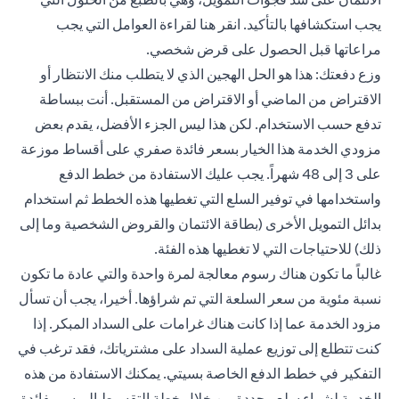
يجب استكشافها بالتأكيد.
انقر هنا
لقراءة العوامل التي يجب
مراعاتها قبل الحصول على قرض شخصي.
وزع دفعتك: هذا هو الحل الهجين الذي لا يتطلب منك الانتظار أو
الاقتراض من الماضي أو الاقتراض من المستقبل. أنت ببساطة
تدفع حسب الاستخدام. لكن هذا ليس الجزء الأفضل، يقدم بعض
مزودي الخدمة هذا الخيار بسعر فائدة صفري على أقساط موزعة
على 3 إلى 48 شهراً. يجب عليك الاستفادة من خطط الدفع
واستخدامها في توفير السلع التي تغطيها هذه الخطط ثم استخدام
بدائل التمويل الأخرى (بطاقة الائتمان والقروض الشخصية وما إلى
ذلك) للاحتياجات التي لا تغطيها هذه الفئة.
غالباً ما تكون هناك رسوم معالجة لمرة واحدة والتي عادة ما تكون
نسبة مئوية من سعر السلعة التي تم شراؤها. أخيرا، يجب أن تسأل
مزود الخدمة عما إذا كانت هناك غرامات على السداد المبكر. إذا
كنت تتطلع إلى توزيع عملية السداد على مشترياتك، فقد ترغب في
التفكير في خطط الدفع الخاصة بسيتي. يمكنك الاستفادة من هذه
الخدمة لشراء سلع محددة من خلال خطة التقسيط الميسر بفائدة