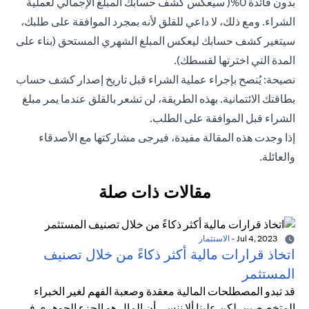
بدون فائدة 0%( سيعكس كشف حسابك المبلغ الإجمالي لعملية
الشراء. ومع ذلك، لا داعي للقلق لأنه بمجرد الموافقة على طلبك،
سيتغير كشف حسابك ليعكس المبلغ الشهري المستحق (بناء على
المدة التي اخترتها لقسطك).
نصيحة: يُنصح بإجراء عملية الشراء قبل تاريخ إصدار كشف حساب
بطاقتك الائتمانية. بهذه الطريقة، لن تشعر بالقلق عندما يمر مبلغ
الشراء قبل الموافقة على الطلب.
إذا وجدت هذه المقالة مفيدة، فيرجى مشاركتها مع الأصدقاء
والعائلة.
مقالات ذات صلة
Jul 4, 2023
-
الاستثمار
اتخاذ قرارات مالية أكثر ذكاءً من خلال تصنيف
المستثمر
قد تبدو المصطلحات المالية معقدة وصعبة الفهم لغير الخبراء
المتخصصين. لكن علينا ألا ننسى أن المال هو الجزء الجوهري في