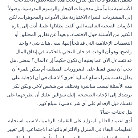
الأساسية تماماً مثل مدفوعات الإيجار والرسوم المدرسية، وصولاً
إلى المشتريات الشراء الاختيارية مثل الأدوات والمجوهرات. لكن
الأزمات الصحية العالمية التي ألقت بظلالها علينا، أدت إلى إثارة
الكثير من الأسئلة حول الاقتصاد. وبعيداً عن تقارير المحللين أو
التغطيات الإعلامية التي قد تلجأ إليها، يبقى هناك شيء واحد
واضح، وهو أن الوقت قد حان للتحلي بالحكمة في إنفاق المال.
قد تتساءل الآن عما يعنيه أن تكون حكيماً إزاء المال؟ بمعنى، هل
يجب أن تنفق فقط على الضروريات المطلقة أم يمكن للمرء أن
يدلل نفسه بشراء سلع كمالية أخرى؟ لا شك في أن الإجابة على
هذه الأسئلة ليست مباشرة وتختلف من شخص لآخر. ولكن لكي
نرشدك إلى الإجابة الصحيحة، إليك سؤالين عليك أن تطرحهما على
نفسك قبل الإقدام على أي شراء شيء بمبلغ كبير.
هل تحتاجه حقاً؟
أدى اعتماد العالم المتزايد على التقنيات الرقمية، لا سيما استجابة
لتعليمات البقاء في المنزل والالتزام بالتباعد الاجتماعي، إلى تغيير
طبيعة الاحتياجات ومفهوم الضروريات أيضاً. على سبيل المثال،