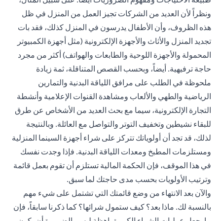
ونظراً لأن العديد من الشركات تجيز العمل من المنزل في ظل
هذه الظروف، وأن الأطفال يدرسون في المنزل كذلك، فقد بات
تجديد المنزل والأثاث والأجهزة الإلكترونية (مثل أجهزة الكمبيوتر
المحمولة والأجهزة اللوحية والطابعات والهواتف) أكثر من مجرد
حاجة ترفيهية. أيضاً، وبحسب القصص المتناقلة، ثمة زيادة
ملحوظة في الطلب على مرافق اللياقة البدنية والتمارين
الرياضية والطهي والألعاب ومشاهدة القنوات الإعلامية وأنشطة
التجارة الإلكترونية، سيما مع بحث العديد من الأشخاص عن طرق
للبقاء نشيطين وتخفيف التوتر والتواصل مع العائلة. وبالنتيجة
لذلك، قد تجد أن أولوياتك تتركز على شراء أجهزة السينما المنزلية
ومستلزمات المطبخ ومعدات اللياقة البدنية. فإذا وجدت نفسك
في هذا الموقف، فإن الحكمة المالية تستلزم أن تقوم بعمل قائمة
وترتيب الأولويات بحسب مدى حاجتك لما سبق.
والآن بعد الانتهاء من وضع قائمتك التي تشتمل على شيء مهم
بالنسبة لك. ماذا بعد؟ كيف ستمول شرائها؟ كما ذكرنا سابقاً، فإن
ما يجعل عمليات الشراء الكبيرة باهظة ليس بالضرورة أن يكون