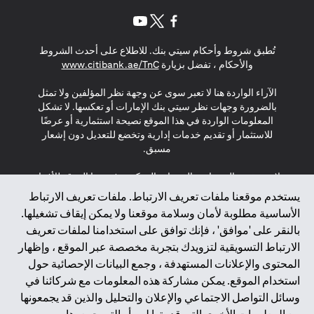
(opens in a new tab)
(opens in a new tab)
(opens in a new tab)
تُطبق شروط وأحكام سيتي بنك. للاطلاع على أحدث الشروط
(opens in a new tab)
والأحكام ، تفضل بزيارة
www.citibank.ae/TnC
الآراء الواردة هنا لا تعبر سوى عن وجهة نظر المؤلفين ولا تمثل
بالضرورة وجهات نظر سيتي بنك الإمارات أو تعكسها. لا تشكل
المعلومات الواردة في هذا الموقع نصيحة استثمارية أو عرضًا
للاستثمار أو تقديم خدمات إدارية وتخضع للتعديل دون إشعار
مسبق.
لا يتم تقديم المنتجات والخدمات المذكورة في هذا الموقع للأفراد
المقيمين في الاتحاد الأوروبي أو المنطقة الاقتصادية الأوروبية أو
يستخدم موقعنا ملفات تعريف الارتباط. ملفات تعريف الارتباط
سويسرا أو غيرنسي أو جيرسي أو موناكو أو سان مارينو أو
الأساسية مطلوبة لأمان وسلامة موقعنا ولا يمكن إيقاف تشغيلها.
الفاتيكان أو جزيرة مان أو المملكة المتحدة أو خصوصية البيانات
بالنقر على 'موافق' ، فإنك توافق على استخدامنا لملفات تعريف
(لائحة حماية البيانات العامة \ قانون حماية البيانات الشخصية
الارتباط التسويقية لتزويدك بتجربة مخصصة عبر الموقع ، وإظهار
العامة \ قانون خصوصية نيوزيلندا). المحتوى الموجود في هذه
الصفحة ليس ولا ينبغي تفسيره على أنه عرض أو دعوة أو دعوة
المحتوى والإعلانات المستهدفة ، وجمع البيانات الإحصائية حول
لشراء أو بيع أي من المنتجات والخدمات المذكورة هنا لمثل هؤلاء
استخدام الموقع. يمكن مشاركة هذه المعلومات مع شركائنا في
الأفراد.
وسائل التواصل الاجتماعي والإعلان والتحليل والذين قد يجمعونها