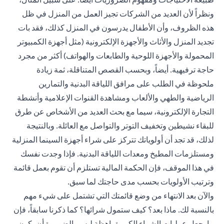
ونظراً لأن العديد من الشركات تجيز العمل من المنزل في ظل
هذه الظروف، وأن الأطفال يدرسون في المنزل كذلك، فقد بات
تجديد المنزل والأثاث والأجهزة الإلكترونية (مثل أجهزة الكمبيوتر
المحمولة والأجهزة اللوحية والطابعات والهواتف) أكثر من مجرد
حاجة ترفيهية. أيضاً، وبحسب القصص المتناقلة، ثمة زيادة
ملحوظة في الطلب على مرافق اللياقة البدنية والتمارين
الرياضية والطهي والألعاب ومشاهدة القنوات الإعلامية وأنشطة
التجارة الإلكترونية، سيما مع بحث العديد من الأشخاص عن طرق
للبقاء نشيطين وتخفيف التوتر والتواصل مع العائلة. وبالنتيجة
لذلك، قد تجد أن أولوياتك تتركز على شراء أجهزة السينما المنزلية
ومستلزمات المطبخ ومعدات اللياقة البدنية. فإذا وجدت نفسك
في هذا الموقف، فإن الحكمة المالية تستلزم أن تقوم بعمل قائمة
وترتيب الأولويات بحسب مدى حاجتك لما سبق.
والآن بعد الانتهاء من وضع قائمتك التي تشتمل على شيء مهم
بالنسبة لك. ماذا بعد؟ كيف ستمول شرائها؟ كما ذكرنا سابقاً، فإن
ما يجعل عمليات الشراء الكبيرة باهظة ليس بالضرورة أن يكون