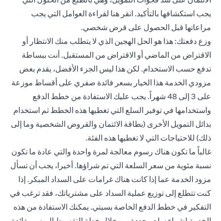
يجب استكشافها بالتأكيد.
انقر هنا
لقراءة العوامل التي يجب
مراعاتها قبل الحصول على قرض شخصي.
وزع دفعتك: هذا هو الحل الهجين الذي لا يتطلب منك الانتظار أو
الاقتراض من الماضي أو الاقتراض من المستقبل. أنت ببساطة
تدفع حسب الاستخدام. لكن هذا ليس الجزء الأفضل، يقدم بعض
مزودي الخدمة هذا الخيار بسعر فائدة صفري على أقساط موزعة
على 3 إلى 48 شهراً. يجب عليك الاستفادة من خطط الدفع
واستخدامها في توفير السلع التي تغطيها هذه الخطط ثم استخدام
بدائل التمويل الأخرى (بطاقة الائتمان والقروض الشخصية وما إلى
ذلك) للاحتياجات التي لا تغطيها هذه الفئة.
غالباً ما تكون هناك رسوم معالجة لمرة واحدة والتي عادة ما تكون
نسبة مئوية من سعر السلعة التي تم شراؤها. أخيرا، يجب أن تسأل
مزود الخدمة عما إذا كانت هناك غرامات على السداد المبكر. إذا
كنت تتطلع إلى توزيع عملية السداد على مشترياتك، فقد ترغب في
التفكير في خطط الدفع الخاصة بسيتي. يمكنك الاستفادة من هذه
الخدمة لشراء سلع محددة من خلال خطة التقسيط الميسر بفائدة