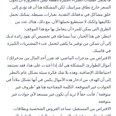
السعر خارج نطاق ميزانيتك، لكن المشكلة هنا أن قد تؤدي إلى
خلق مشاكل في تدفقاتك النقدية. بعبارات بسيطة، يمكنك تحمل
تكاليفها ولكنك لا تستطيع تحملها الآن. مع ذلك، هناك عدد من
الطرق التي يمكن للمرء أن يتعامل بها مع هذا الموقف:
انتظر: في هذا الخيار، تبدأ ببساطة في تخصيص أي نقود زائدة لديك
إلى أن تتمكن من توفير ما يكفي لتحمل عبء المشتريات الكبيرة
في قائمتك.
الاقتراض من مدخرات الماضي: قد تقرر أخذ المال من مدخراتك/
أموال الطوارئ. المشكلة هي أنك إذا اعتدت على هذا، فقد تستنفد
احتياطاتك الإضافية. وهذه بلا شك فكرة سيئة بشكل عام بالنظر
إلى أن الهدف من ادخار هذه الأموال يكمن في أنها تشكل ملاذاً في
الحوادث غير المتوقعة. الكلمة المفتاحية هنا هو "ظروف غير
متوقعة"، فأنت حقاً لا تريد أن تكون غير مستعد لأي حوادث غير
متوقعة.
الاقتراض من المستقبل: تساعد القروض الشخصية وبطاقات
الائتمان على سد فجوات التمويل، وهي بالطبع من الحلول التي