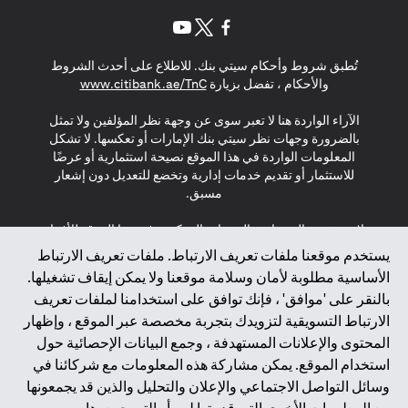
(opens in a new tab)
(opens in a new tab)
(opens in a new tab)
تُطبق شروط وأحكام سيتي بنك. للاطلاع على أحدث الشروط
(opens in a new tab)
والأحكام ، تفضل بزيارة
www.citibank.ae/TnC
الآراء الواردة هنا لا تعبر سوى عن وجهة نظر المؤلفين ولا تمثل
بالضرورة وجهات نظر سيتي بنك الإمارات أو تعكسها. لا تشكل
المعلومات الواردة في هذا الموقع نصيحة استثمارية أو عرضًا
للاستثمار أو تقديم خدمات إدارية وتخضع للتعديل دون إشعار
مسبق.
لا يتم تقديم المنتجات والخدمات المذكورة في هذا الموقع للأفراد
المقيمين في الاتحاد الأوروبي أو المنطقة الاقتصادية الأوروبية أو
يستخدم موقعنا ملفات تعريف الارتباط. ملفات تعريف الارتباط
سويسرا أو غيرنسي أو جيرسي أو موناكو أو سان مارينو أو
الأساسية مطلوبة لأمان وسلامة موقعنا ولا يمكن إيقاف تشغيلها.
الفاتيكان أو جزيرة مان أو المملكة المتحدة أو خصوصية البيانات
بالنقر على 'موافق' ، فإنك توافق على استخدامنا لملفات تعريف
(لائحة حماية البيانات العامة \ قانون حماية البيانات الشخصية
الارتباط التسويقية لتزويدك بتجربة مخصصة عبر الموقع ، وإظهار
العامة \ قانون خصوصية نيوزيلندا). المحتوى الموجود في هذه
الصفحة ليس ولا ينبغي تفسيره على أنه عرض أو دعوة أو دعوة
المحتوى والإعلانات المستهدفة ، وجمع البيانات الإحصائية حول
لشراء أو بيع أي من المنتجات والخدمات المذكورة هنا لمثل هؤلاء
استخدام الموقع. يمكن مشاركة هذه المعلومات مع شركائنا في
الأفراد.
وسائل التواصل الاجتماعي والإعلان والتحليل والذين قد يجمعونها