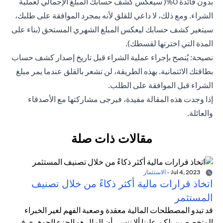
بدون فائدة 0%( سيعكس كشف حسابك المبلغ الإجمالي لعملية
الشراء. ومع ذلك، لا داعي للقلق لأنه بمجرد الموافقة على طلبك،
سيتغير كشف حسابك ليعكس المبلغ الشهري المستحق (بناء على
المدة التي اخترتها لقسطك).
نصيحة: يُنصح بإجراء عملية الشراء قبل تاريخ إصدار كشف حساب
بطاقتك الائتمانية. بهذه الطريقة، لن تشعر بالقلق عندما يمر مبلغ
الشراء قبل الموافقة على الطلب.
إذا وجدت هذه المقالة مفيدة، فيرجى مشاركتها مع الأصدقاء
والعائلة.
مقالات ذات صلة
Jul 4, 2023
-
الاستثمار
اتخاذ قرارات مالية أكثر ذكاءً من خلال تصنيف
المستثمر
قد تبدو المصطلحات المالية معقدة وصعبة الفهم لغير الخبراء
المتخصصين. لكن علينا ألا ننسى أن المال هو الجزء الجوهري في