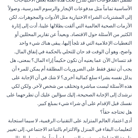
الأساسية تماماً مثل مدفوعات الإيجار والرسوم المدرسية، وصولاً
إلى المشتريات الشراء الاختيارية مثل الأدوات والمجوهرات. لكن
الأزمات الصحية العالمية التي ألقت بظلالها علينا، أدت إلى إثارة
الكثير من الأسئلة حول الاقتصاد. وبعيداً عن تقارير المحللين أو
التغطيات الإعلامية التي قد تلجأ إليها، يبقى هناك شيء واحد
واضح، وهو أن الوقت قد حان للتحلي بالحكمة في إنفاق المال.
قد تتساءل الآن عما يعنيه أن تكون حكيماً إزاء المال؟ بمعنى، هل
يجب أن تنفق فقط على الضروريات المطلقة أم يمكن للمرء أن
يدلل نفسه بشراء سلع كمالية أخرى؟ لا شك في أن الإجابة على
هذه الأسئلة ليست مباشرة وتختلف من شخص لآخر. ولكن لكي
نرشدك إلى الإجابة الصحيحة، إليك سؤالين عليك أن تطرحهما على
نفسك قبل الإقدام على أي شراء شيء بمبلغ كبير.
هل تحتاجه حقاً؟
أدى اعتماد العالم المتزايد على التقنيات الرقمية، لا سيما استجابة
لتعليمات البقاء في المنزل والالتزام بالتباعد الاجتماعي، إلى تغيير
طبيعة الاحتياجات ومفهوم الضروريات أيضاً. على سبيل المثال،