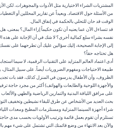
المشتريات الشراء الاختيارية مثل الأدوات والمجوهرات. لكن الأزما
من الأسئلة حول الاقتصاد. وبعيداً عن تقارير المحللين أو التغطيا
الوقت قد حان للتحلي بالحكمة في إنفاق المال.
قد تتساءل الآن عما يعنيه أن تكون حكيماً إزاء المال؟ بمعنى، 
نفسه بشراء سلع كمالية أخرى؟ لا شك في أن الإجابة على هذه
إلى الإجابة الصحيحة، إليك سؤالين عليك أن تطرحهما على نفسك 
هل تحتاجه حقاً؟
أدى اعتماد العالم المتزايد على التقنيات الرقمية، لا سيما استجابة
طبيعة الاحتياجات ومفهوم الضروريات أيضاً. على سبيل المثال، 
الظروف، وأن الأطفال يدرسون في المنزل كذلك، فقد بات تجديد ال
والأجهزة اللوحية والطابعات والهواتف) أكثر من مجرد حاجة ترف
على مرافق اللياقة البدنية والتمارين الرياضية والطهي والألعاب 
بحث العديد من الأشخاص عن طرق للبقاء نشيطين وتخفيف التوتر وا
شراء أجهزة السينما المنزلية ومستلزمات المطبخ ومعدات اللياقة
تستلزم أن تقوم بعمل قائمة وترتيب الأولويات بحسب مدى حاجت
والآن بعد الانتهاء من وضع قائمتك التي تشتمل على شيء مهم بالن