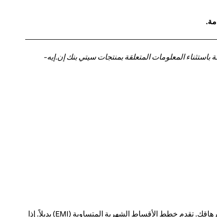
مة.
باستثناء المعلومات المتعلقة بمنتجات سيتي بنك إن.إيه-
يمكن أن يؤدي الدفع مقابل عمليات شراء كبيرة في معاملة واحدة إلى إحداث فجوة في ميزانيتك الشهرية - وإرهاقك. تقدم خطط الأقساط الشهرية المتساوية (EMI) بديلاً. إذا