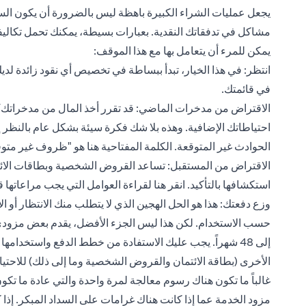
يجعل عمليات الشراء الكبيرة باهظة ليس بالضرورة أن يكون السع
مشاكل في تدفقاتك النقدية. بعبارات بسيطة، يمكنك تحمل تكاليفه
يمكن للمرء أن يتعامل بها مع هذا الموقف:
انتظر: في هذا الخيار، تبدأ ببساطة في تخصيص أي نقود زائدة لد
في قائمتك.
الاقتراض من مدخرات الماضي: قد تقرر أخذ المال من مدخراتك/ 
احتياطاتك الإضافية. وهذه بلا شك فكرة سيئة بشكل عام بالنظر إ
الحوادث غير المتوقعة. الكلمة المفتاحية هنا هو "ظروف غير متوق
الاقتراض من المستقبل: تساعد القروض الشخصية وبطاقات الائت
استكشافها بالتأكيد.
انقر هنا
لقراءة العوامل التي يجب مراعات
وزع دفعتك: هذا هو الحل الهجين الذي لا يتطلب منك الانتظار أو
إلى 48 شهراً. يجب عليك الاستفادة من خطط الدفع واستخدامه
الأخرى (بطاقة الائتمان والقروض الشخصية وما إلى ذلك) للاحتياجا
غالباً ما تكون هناك رسوم معالجة لمرة واحدة والتي عادة ما تك
مزود الخدمة عما إذا كانت هناك غرامات على السداد المبكر. إذا