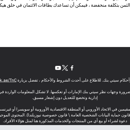
لثمن بتكلفة منخفضة ، فيمكن أن تساعدك بطاقات الائتمان في خلق هيكل
opens in a new tab
opens in a new tab
opens in a new tab
حكام سيتي بنك. للاطلاع على أحدث الشروط والأحكام ، تفضل بزيارة
k.ae/TnC
بالضرورة وجهات نظر سيتي بنك الإمارات أو تعكسها. لا تشكل المعلومات الواردة في 
إدارية وتخضع للتعديل دون إشعار مسبق.
مقيمين في الاتحاد الأوروبي أو المنطقة الاقتصادية الأوروبية أو سويسرا أو غيرنس
\ قانون حماية البيانات الشخصية العامة \ قانون خصوصية نيوزيلندا). المحتوى ال
دعوة لشراء أو بيع أي من المنتجات والخدمات المذكورة هنا لمثل هؤلاء الأفراد.