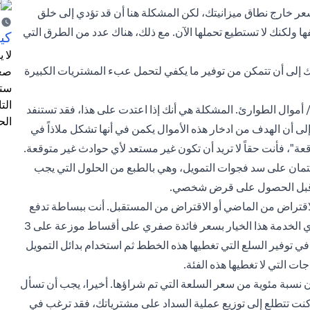
ر خارج نطاق ميزانيتك، لكن المشكلة هنا أن قد تؤدي إلى خلق
ا ولكنك لا تستطيع تحملها الآن. مع ذلك، هناك عدد من الطرق التي
كيف
لا 
يك إلى أن تتمكن من توفير ما يكفي لتحمل عبء المشتريات الكبيرة
صعب
ستت
الت
أموال الطوارئ. المشكلة هي أنك إذا اعتدت على هذا، فقد تستنفد
الح
لى أن الهدف من ادخار هذه الأموال يكمن في أنها تشكل ملاذاً في
عة"، فأنت حقاً لا تريد أن تكون غير مستعد لأي حوادث غير متوقعة.
مان على سد فجوات التمويل، وهي بالطبع من الحلول التي يجب
ها قبل الحصول على قرض شخصي.
 الاقتراض من الماضي أو الاقتراض من المستقبل. أنت ببساطة تدفع
حسب الاستخدام. لكن هذا ليس الجزء الأفضل، يقدم بعض مزودي الخدمة هذا الخيار بسعر فائدة صفري على أقساط موزعة على 3
ا في توفير السلع التي تغطيها هذه الخطط ثم استخدام بدائل التمويل
ت التي لا تغطيها هذه الفئة.
ون نسبة مئوية من سعر السلعة التي تم شراؤها. أخيرا، يجب أن تسأل
 كنت تتطلع إلى توزيع عملية السداد على مشترياتك، فقد ترغب في