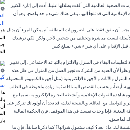
ت الصحية العالمية التي ألقت بظلالها علينا، أدت إلى إثارة الكثير
ت الإعلامية التي قد تلجأ إليها، يبقى هناك شيء واحد واضح، وهو أن
اتخ
ال
هل يجب أن تنفق فقط على الضروريات المطلقة أم يمكن للمرء أن يدلل
قد 
الم
 الأسئلة ليست مباشرة وتختلف من شخص لآخر. ولكن لكي نرشدك
جمي
قبل الإقدام على أي شراء شيء بمبلغ كبير.
الط
 لتعليمات البقاء في المنزل والالتزام بالتباعد الاجتماعي، إلى تغيير
ونظراً لأن العديد من الشركات تجيز العمل من المنزل في ظل هذه
كي
منزل والأثاث والأجهزة الإلكترونية (مثل أجهزة الكمبيوتر المحمولة
سي
يهية. أيضاً، وبحسب القصص المتناقلة، ثمة زيادة ملحوظة في الطلب
ها 
ومشاهدة القنوات الإعلامية وأنشطة التجارة الإلكترونية، سيما مع
بال
لتواصل مع العائلة. وبالنتيجة لذلك، قد تجد أن أولوياتك تتركز على
أن 
 البدنية. فإذا وجدت نفسك في هذا الموقف، فإن الحكمة المالية
الم
ك لما سبق.
بار
سبة لك. ماذا بعد؟ كيف ستمول شرائها؟ كما ذكرنا سابقاً، فإن ما