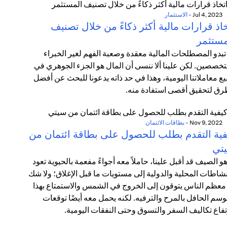
Jul 4, 2023
-
الاستثمار
اذ قرارات مالية أكثر ذكاءً من خلال تصنيف
مستثمر
تبدو المصطلحات المالية معقدة وصعبة الفهم لغير الخبراء
تخصصين. لكن علينا ألا ننسى أن المال هو الجزء الجوهري في
ع معاملاتنا اليومية، وهذا في حد ذاته يدعونا للبحث عن أفضل
رق لتحقيق أقصى استفادة منه.
Nov 9, 2022
-
بطاقات الائتمان
فية التقدم بطلب للحصول على بطاقة ائتمان من
تي
هو الصيف قد أقبل علينا، حاملاً معه أجواءً مفعمة بالحيوية تعود
نشاطات المحلية والدولية إلى مستويات ما قبل الإغلاق؛ ولا شك
معظم الناس يتوقون إلى الخروج في الشمس والاستمتاع بهذا
وسم الحافل بالمرح والترفيه. لكنه يحمل معه أيضًا توقعات
تفاع تكاليف السفر والتسوق وحتى النفقات اليومية.