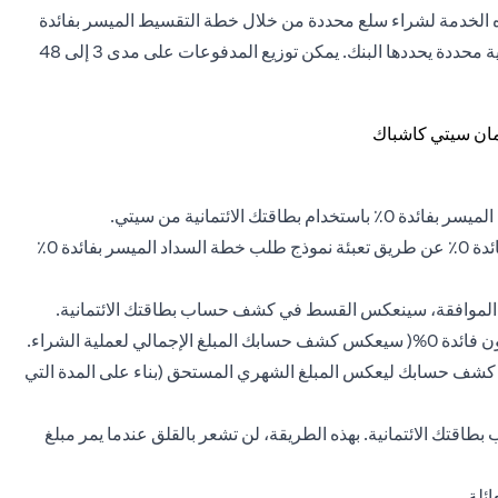
ه الخدمة لشراء سلع محددة من خلال خطة التقسيط الميسر بفائدة
0٪ وجميع السلع الأخرى التي ليست جزءاً من القائمة بنسبة مئوية محددة يحددها البنك. يمكن توزيع المدفوعات على مدى 3 إلى 48
عن طريق تعبئة نموذج طلب خطة السداد الميسر بفائدة 0٪
لاحظ أنه في البداية (قبل الموافقة على) خطة السداد الميسر بدون فائدة 0%( سيعكس كشف حسابك المبلغ الإجمالي لعملية الشراء.
ير كشف حسابك ليعكس المبلغ الشهري المستحق (بناء على المدة التي
اقتك الائتمانية. بهذه الطريقة، لن تشعر بالقلق عندما يمر مبلغ
ئلة.