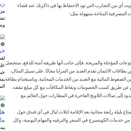
زيا
 أي من التجارب التي تود الاحتفاظ بها في ذاكرتك عند قضاء
من 
 المصرفية المتاحة بسهولة مثل:
تشر
وضع
خم
لقد
وعات المؤجلة والمريحة. فإلى جانب أنها طريقة آمنة للدفع، ستحصل
علي
 بطاقات الائتمان تقدم العديد من المزايا مجانًا. على سبيل المثال،
حيا
 الضغوط المالية مع العديد من الخدمات المجانية. وباستخدام بطاقة
بمع
الم
ادق عن طريق كسب الخصومات ونقاط المكافآت مع كل مبلغ تنفقه.
حدود إلى صالات اللاونج الفاخرة في المطارات حول العالم مع
هل
اع بليلة رابعة مجانية بعد الإقامة لثلاث ليال في أي فندق حول
ما
دة من خدمات الكونسيرج في السفر والترفيه والمهام اليومية، وكل
يبد