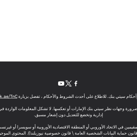
opens in a new tab
opens in a new tab
opens in a new tab
حكام سيتي بنك. للاطلاع على أحدث الشروط والأحكام ، تفضل بزيارة
k.ae/TnC
بالضرورة وجهات نظر سيتي بنك الإمارات أو تعكسها. لا تشكل المعلومات الواردة في 
إدارية وتخضع للتعديل دون إشعار مسبق.
مقيمين في الاتحاد الأوروبي أو المنطقة الاقتصادية الأوروبية أو سويسرا أو غيرنس
\ قانون حماية البيانات الشخصية العامة \ قانون خصوصية نيوزيلندا). المحتوى ال