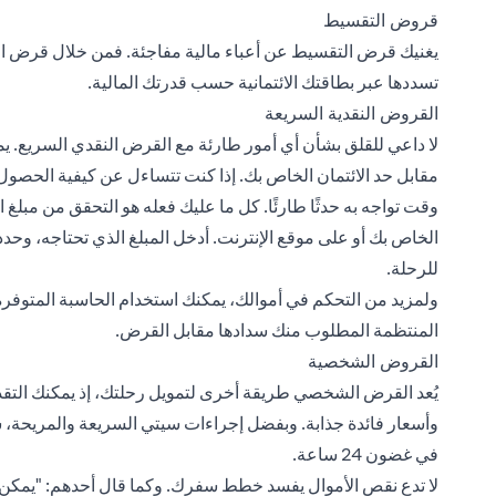
قروض التقسيط
يغنيك قرض التقسيط عن أعباء مالية مفاجئة. فمن خلال
قرض ال
تسددها عبر بطاقتك الائتمانية حسب قدرتك المالية.
القروض النقدية السريعة
لا داعي للقلق بشأن أي أمور طارئة مع القرض النقدي السريع. 
مقابل حد الائتمان الخاص بك. إذا كنت تتساءل عن كيفية الحصو
وقت تواجه به حدثًا طارئًا. كل ما عليك فعله هو التحقق من مبلغ
الخاص بك أو على موقع الإنترنت. أدخل المبلغ الذي تحتاجه، وحدد 
للرحلة.
ولمزيد من التحكم في أموالك، يمكنك استخدام الحاسبة المتوفر
المنتظمة المطلوب منك سدادها مقابل القرض.
القروض الشخصية
يُعد القرض الشخصي طريقة أخرى لتمويل رحلتك، إذ يمكنك ال
وأسعار فائدة جذابة. وبفضل إجراءات سيتي السريعة والمريحة، 
في غضون 24 ساعة.
لا تدع نقص الأموال يفسد خطط سفرك. وكما قال أحدهم: "يمكن لل