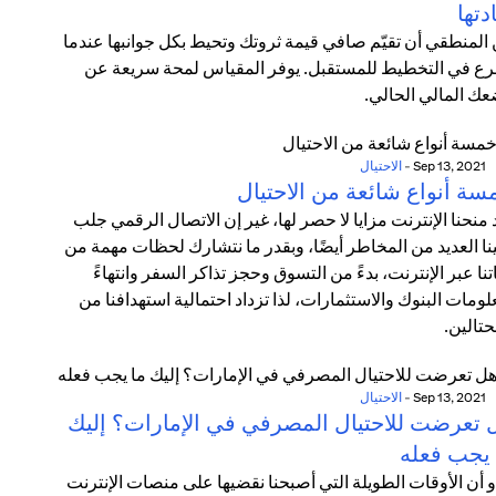
دتها
المنطقي أن تقيّم صافي قيمة ثروتك وتحيط بكل جوانبها عندما
ع في التخطيط للمستقبل. يوفر المقياس لمحة سريعة عن
ك المالي الحالي.
Sep 13, 2021
-
الاحتيال
سة أنواع شائعة من الاحتيال
 منحنا الإنترنت مزايا لا حصر لها، غير إن الاتصال الرقمي جلب
نا العديد من المخاطر أيضًا، وبقدر ما نتشارك لحظات مهمة من
تنا عبر الإنترنت، بدءً من التسوق وحجز تذاكر السفر وانتهاءً
لومات البنوك والاستثمارات، لذا تزداد احتمالية استهدافنا من
حتالين.
Sep 13, 2021
-
الاحتيال
 تعرضت للاحتيال المصرفي في الإمارات؟ إليك
 يجب فعله
و أن الأوقات الطويلة التي أصبحنا نقضيها على منصات الإنترنت