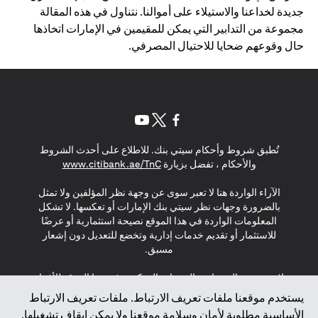
جديدة لخداعنا والاستيلاء على أموالنا. نتناول في هذه المقالة
مجموعة من التدابير التي يمكن للمقيمين في الإمارات اتخاذها
حال وقوعهم ضحايا للاحتيال المصرفي.
opens in a new tab
opens in a new tab
opens in a new tab
تُطبق شروط وأحكام سيتي بنك. للاطلاع على أحدث الشروط
s in a new tab
والأحكام ، تفضل بزيارة
www.citibank.ae/TnC
الآراء الواردة هنا لا تعبر سوى عن وجهة نظر المؤلفين ولا تمثل
بالضرورة وجهات نظر سيتي بنك الإمارات أو تعكسها. لا تشكل
المعلومات الواردة في هذا الموقع نصيحة استثمارية أو عرضًا
للاستثمار أو تقديم خدمات إدارية وتخضع للتعديل دون إشعار
مسبق.
لا يتم تقديم المنتجات والخدمات المذكورة في هذا الموقع للأفراد
المقيمين في الاتحاد الأوروبي أو المنطقة الاقتصادية الأوروبية أو
يستخدم موقعنا ملفات تعريف الارتباط. ملفات تعريف الارتباط
سويسرا أو غيرنسي أو جيرسي أو موناكو أو سان مارينو أو
الأساسية مطلوبة لأمان وسلامة موقعنا ولا يمكن إيقاف تشغيلها.