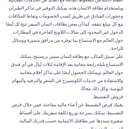
وباستخدام بطاقة الائتمان هذه، يمكنك التوفير في تذاكر الطيران
وحجوزات الفنادق عن طريق كسب الخصومات ونقاط المكافآت
مع كل مبلغ تنفقه. كما أن بعض بطاقات ائتمان السفر تتيح لك أيضًا
الدخول غير المحدود إلى صالات اللاونج الفاخرة في المطارات
حول العالم مع الاستمتاع بما توفره من مرافق متميزة ووسائل
للراحة.
على سبيل المثال، مع بطاقة ائتمان سيتي بريستيج، يمكنك
الاستمتاع بليلة رابعة مجانية بعد الإقامة لثلاث ليال في أي فندق
حول العالم. ويمكنك الحصول أيضًا على تذاكر أفلام مجانية
والاستفادة من خدمات الكونسيرج في السفر والترفيه والمهام
اليومية، وكل ذلك مجانًا.
قروض التقسيط
يغنيك قرض التقسيط عن أعباء مالية مفاجئة. فمن خلال
قرض
التقسيط
، يمكنك بسرعة توزيع تكلفة سفريتك على أقساط
صغيرة تسددها عبر بطاقتك الائتمانية حسب قدرتك المالية.
القروض النقدية السريعة