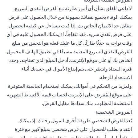
لا داعي للقلق بشأن أي أمور طارئة مع القرض النقدي السريع.
يمكنك الوفاء بجميع نفقاتك بسهولة من خلال الحصول على قرض
مقابل حد الائتمان الخاص بك. إذا كنت تتساءل عن كيفية الحصول
على قرض نقدي سريع، فقد تتفاجأ، إذ يمكنك الحصول عليه في أي
وقت تواجه به حدثًا طارئًا. كل ما عليك فعله هو التحقق من مبلغ
القرض النقدي السريع المعتمد مسبقًا في تطبيق الهاتف المحمول
الخاص بك أو على موقع الإنترنت. أدخل المبلغ الذي تحتاجه، وحدد
فترة السداد وانتظر حتى يتم إيداع الأموال في حسابك أثناء
الاستعداد للرحلة.
ولمزيد من التحكم في أموالك، يمكنك استخدام الحاسبة المتوفرة
على موقع المُقرِض على الإنترنت لحساب قيمة الأقساط الشهرية
المنتظمة المطلوب منك سدادها مقابل القرض.
القروض الشخصية
يُعد القرض الشخصي طريقة أخرى لتمويل رحلتك، إذ يمكنك
التقدم بطلب للحصول على قرض شخصي بمبلغ كبير مع فترة
سداد أطول وأسعار فائدة جذابة. وبفضل إجراءات سيتي السريعة