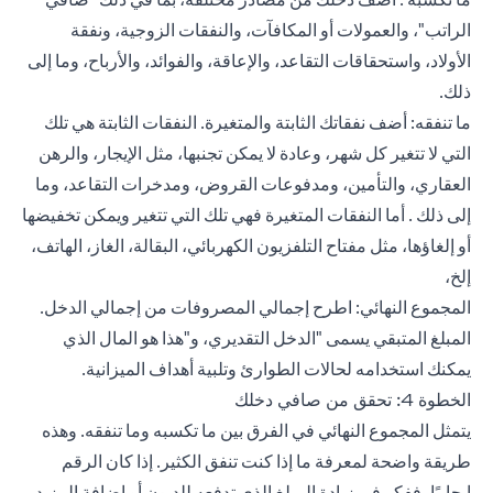
الراتب"، والعمولات أو المكافآت، والنفقات الزوجية، ونفقة
الأولاد، واستحقاقات التقاعد، والإعاقة، والفوائد، والأرباح، وما إلى
ذلك.
ما تنفقه: أضف نفقاتك الثابتة والمتغيرة. النفقات الثابتة هي تلك
التي لا تتغير كل شهر، وعادة لا يمكن تجنبها، مثل الإيجار، والرهن
العقاري، والتأمين، و
مدفوعات القروض
، ومدخرات التقاعد، وما
إلى ذلك . أما النفقات المتغيرة فهي تلك التي تتغير ويمكن تخفيضها
أو إلغاؤها، مثل مفتاح التلفزيون الكهربائي، البقالة، الغاز، الهاتف،
إلخ،
المجموع النهائي: اطرح إجمالي المصروفات من إجمالي الدخل.
المبلغ المتبقي يسمى "الدخل التقديري، و"هذا هو المال الذي
يمكنك استخدامه لحالات الطوارئ وتلبية أهداف الميزانية.
الخطوة 4: تحقق من صافي دخلك
يتمثل المجموع النهائي في الفرق بين ما تكسبه وما تنفقه. وهذه
طريقة واضحة لمعرفة ما إذا كنت تنفق الكثير. إذا كان الرقم
إيجابيًا، ففكر في زيادة المبلغ الذي تدفعه للديون أو إضافة المزيد