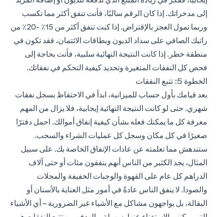
إلى مدخراتك. إذا كان الرقم سالبًا، فأنت تنفق أكثر مما تكسب
وربما تمول العجز بالإقتراض. إذا كنت تنفق أكثر من 15٪ -20٪ من
راتبك الصافي على سداد الديون
وبطاقات الائتمان
، فقد تكون في
منطقة خطر. إذا كانت النتيجة النهائية سلبية، فأنت بحاجة إلى
فحص كل النفقات المتغيرة وتحديد كيفية التحكم في نفقاتك.
الخطوة 5: تتبع النفقات
بعد قيامك بأول حساب للميزانية، ابدأ في الاحتفاظ بسجل نفقات
شهري. حتى لو كانت النتيجة النهائية إيجابية، فلا يزال من المهم
معرفة كل ما يمكنك فعله بشأن كيفية إنفاق أموالك. احمل دفترًا
صغيرًا في كل مكان وسجل كل عمليات الشراء والسحب.
ستندهش مما تعلمته عن عادات الإنفاق الخاصة بك. على سبيل
المثال، يجد الكثير من الناس أنهم ينفقون مئات أو حتى آلاف
الدراهم كل عام على القهوة والوجبات الخفيفة والمجلات
والصودا. لا ينفق الناس عادةً في أمور مثل العناية بالأسنان أو
البقالة، بل يواجهون مشاكل مع الأشياء غير الضرورية – أي الأشياء
التي يمكنهم الاستغناء عنها بسهولة. والهدف من تتبع النفقات هو