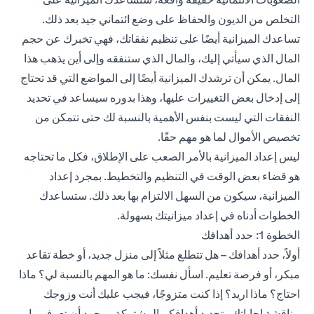
التخلص من الديون والحفاظ على وضع ائتماني جيد بعد ذلك.
تساعدك الميزانية أيضًا على تنظيم نفقاتك، فهي تخبرك عن حجم
المال الذي سيأتي إليك، والمال الذي ستنفقه وإلى أين يذهب هذا
المال. يمكن أن ترشدك الميزانية أيضًا إلى المواضع التي قد تحتاج
إلى إدخال بعض التغييرات عليها، وهذا بدوره سيساعد في تحديد
النفقات التي ليست بنفس الأهمية بالنسبة لك حتى تتمكن من
تخصيص الأموال لما هو مهم حقًا.
ليس إعداد الميزانية بالأمر الصعب على الإطلاق، فكل ما تحتاجه
هو قضاء بعض الوقت في التنظيم والتخطيط. بمجرد إعداد
الميزانية، سيكون من السهل الالتزام بها بعد ذلك. ستساعدك
الخطوات أدناه في إعداد ميزانيتك بسهولة.
الخطوة 1: حدد أهدافك
أولاً، حدد أهدافك – هل تتطلع مثلاً إلى منزل جديد، أو خطة تقاعد
مبكر، أو فرصة تعليم. اسأل نفسك: ما هو المهم بالنسبة لي؟ ماذا
احتاج؟ ماذا اريد؟ إذا كنت متزوجًا، فيجب عليك أنت وزوجك
مناقشة إجاباتك وتحديد أهدافكم المشتركة. بمجرد أن تعرف ما