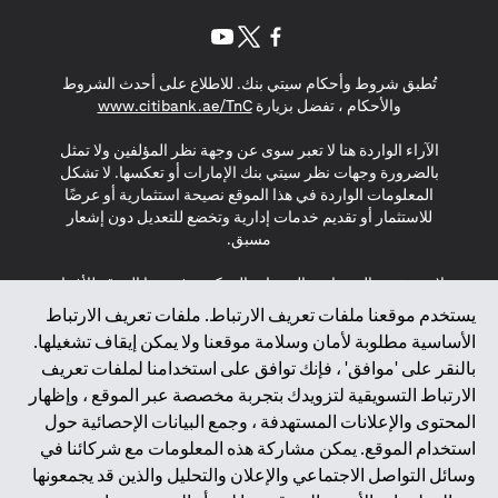
(opens in a new tab)
(opens in a new tab)
(opens in a new tab)
تُطبق شروط وأحكام سيتي بنك. للاطلاع على أحدث الشروط
(opens in a new tab)
والأحكام ، تفضل بزيارة
www.citibank.ae/TnC
الآراء الواردة هنا لا تعبر سوى عن وجهة نظر المؤلفين ولا تمثل
بالضرورة وجهات نظر سيتي بنك الإمارات أو تعكسها. لا تشكل
المعلومات الواردة في هذا الموقع نصيحة استثمارية أو عرضًا
للاستثمار أو تقديم خدمات إدارية وتخضع للتعديل دون إشعار
مسبق.
لا يتم تقديم المنتجات والخدمات المذكورة في هذا الموقع للأفراد
المقيمين في الاتحاد الأوروبي أو المنطقة الاقتصادية الأوروبية أو
يستخدم موقعنا ملفات تعريف الارتباط. ملفات تعريف الارتباط
سويسرا أو غيرنسي أو جيرسي أو موناكو أو سان مارينو أو
الأساسية مطلوبة لأمان وسلامة موقعنا ولا يمكن إيقاف تشغيلها.
الفاتيكان أو جزيرة مان أو المملكة المتحدة أو خصوصية البيانات
بالنقر على 'موافق' ، فإنك توافق على استخدامنا لملفات تعريف
(لائحة حماية البيانات العامة \ قانون حماية البيانات الشخصية
الارتباط التسويقية لتزويدك بتجربة مخصصة عبر الموقع ، وإظهار
العامة \ قانون خصوصية نيوزيلندا). المحتوى الموجود في هذه
الصفحة ليس ولا ينبغي تفسيره على أنه عرض أو دعوة أو دعوة
المحتوى والإعلانات المستهدفة ، وجمع البيانات الإحصائية حول
لشراء أو بيع أي من المنتجات والخدمات المذكورة هنا لمثل هؤلاء
استخدام الموقع. يمكن مشاركة هذه المعلومات مع شركائنا في
الأفراد.
وسائل التواصل الاجتماعي والإعلان والتحليل والذين قد يجمعونها