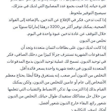
فترة حياته. إذا قمت بجمع عدد المصابيح التي لديك في منزلك،
سيصبح التوفير ملحوظ.
إذا كنت تدخن، فكر في الإقلاع عن التدخين. بالإضافة إلى الفوائد
الصحية، يمكنك توفير أكثر من 3200 درهمًا إماراتيًا سنويًا من
خلال التوقف عن عادة تدخين عبوة واحدة في اليوم.
تخلص من الديون
إذا كانت لديك ديون على بطاقات ائتمان متعددة وتجد أن
المدفوعات الشهرية تستنزف جزءًا كبيرًا من دخلك الصافي، فكر
في توحيد الديون. تسمح لك عملية توحيد الديون بدمج المدفوعات
المتعددة للديون في دفعة شهرية واحدة بسعر فائدة أقل.
التخلص من الديون أمر صعب. إنه يستغرق وقتًا أيضًا. يحتاج معظم
الأشخاص إلى عام أو عامين للتخلص من الديون، ولكن يمكنك
القيام بذلك إذا التزمت بها. تذكر، الانضباط والتقنيات التي تتعلمها
من خلال حل مشاكلك ستفيدك طوال حياتك. التخلص من الديون
شعور رائع. البقاء خارج الديون شعور أفضل.
أفكار لتوفير التكاليف: