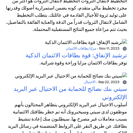
التخطيط لانتقال الثروات التخطيط لانتقال الثروات هو أكثر من
مجرد تخطيط مالي متقدم، كونه يضمن استمرارية أصولك وقدرتها
على توليد ثروة للأجيال القادمة في عائلتك. يتطلب التخطيط
الشامل لانتقال الثروات قدراً من الدقة والعناية الفائقة بالتفاصيل،
بحيث تتم مراعاة جميع النتائج المستقبلية المحتملة.
Nov 11, 2023
-
مزايا بطاقات الائتمان
ترشيد الإنفاق: قوة بطاقات الائتمان الذكية
توفر بطاقات الائتمان مزايا وراحة وقوة شرائية.
Sep 22, 2023
-
الاحتيال
سيتي بنك نصائح للحماية من الاحتيال عبر البريد
الإلكتروني
أسلوب الاحتيال عبر البريد الإلكتروني يتظاهر المحتالون بأنهم
موظفون لدى سيتي وسيخبرونك أنه تم حظر بطاقتك الائتمانية
بسبب معاملات غير مصرح بها. سيطلبون منك إعادة تنشيط
بطاقتك عن طريق النقر على الروابط المتضمنة في رسائل البريد