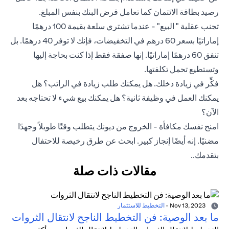
رصيد بطاقة الائتمان كما تعامل قرض البنك بنفس المبلغ.
تجنب عقلية " البيع" - عندما تشتري سلعة بقيمة 100 درهمًا
إماراتيًا بسعر 60 درهم في التخفيضات، فإنك لا توفر 40 درهمًا. بل
تنفق 60 درهمًا إماراتيًا. إنها صفقة فقط إذا كنت بحاجة إليها
وتستطيع تحمل تكلفتها.
فكِّر في زيادة دخلك. هل يمكنك طلب زيادة في الراتب؟ هل
يمكنك العمل في وظيفة ثانية؟ هل يمكنك بيع شيء لا تحتاجه بعد
الآن؟
امنح نفسك مكافأة - الخروج من ديونك يتطلب وقتًا طويلاً وجهدًا
مضنيًا. إنه أيضًا إنجاز كبير. ابحث عن طرق رخيصة للاحتفال
بتقدمك..
مقالات ذات صلة
Nov 13, 2023
-
التخطيط للاستثمار
ما بعد الوصية: فن التخطيط الناجح لانتقال الثروات