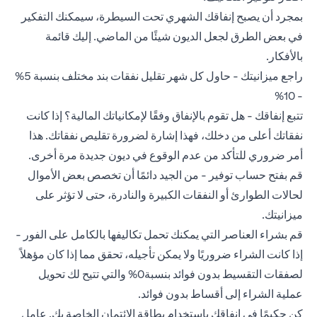
بمجرد أن يصبح إنفاقك الشهري تحت السيطرة، سيمكنك التفكير
في بعض الطرق لجعل الديون شيئًا من الماضي. إليك قائمة
بالأفكار.
راجع ميزانيتك - حاول كل شهر تقليل نفقات بند مختلف بنسبة 5%
- 10%
تتبع إنفاقك - هل تقوم بالإنفاق وفقًا لإمكانياتك المالية؟ إذا كانت
نفقاتك أعلى من دخلك، فهذا إشارة لضرورة تقليص نفقاتك. هذا
أمر ضروري للتأكد من عدم الوقوع في ديون جديدة مرة أخرى.
قم بفتح حساب توفير - من الجيد دائمًا أن تخصص بعض الأموال
لحالات الطوارئ أو النفقات الكبيرة والنادرة، حتى لا تؤثر على
ميزانيتك.
قم بشراء العناصر التي يمكنك تحمل تكاليفها بالكامل على الفور -
إذا كانت الشراء ضروريًا ولا يمكن تأجيله، تحقق مما إذا كان مؤهلاً
لصفقات التقسيط بدون فوائد بنسبة0% والتي تتيح لك تحويل
عملية الشراء إلى أقساط بدون فوائد.
كن حكيمًا في إنفاقك باستخدام بطاقة الائتمان الخاصة بك. عامل