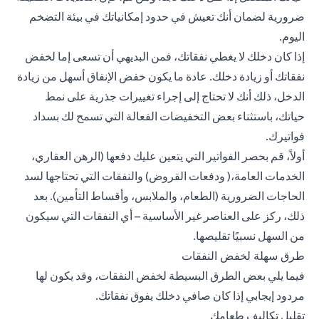
ضرورية لضمان أنك تعيش في حدود إمكانياتك في بيئة التضخم
اليوم.
إذا كان دخلك لا يغطي نفقاتك، فمن البديهي أن تسعى إما لخفض
نفقاتك أو زيادة دخلك. عادة ما يكون خفض الإنفاق أسهل من زيادة
الدخل، ذلك أنك لا تحتاج إلى إجراء تغييرات جذرية على نمط
حياتك، باستثناء بعض التخفيضات الفعالة التي تسمح لك بسداد
فواتيرك.
أولاً، قم بحصر الفواتير التي يتعين عليك دفعها (الرهن العقاري،
الخدمات العامة،(
ودفعات القروض
) والنفقات التي تحتاجها لسد
الحاجات الضرورية (الطعام، والملابس،
وأقساط التأمين
). بعد
ذلك، ركز على العناصر غير الأساسية – أي النفقات التي سيكون
من السهل نسبيًا تقليصها.
طرق سهلة لخفض النفقات
فيما يلي بعض الطرق البسيطة لخفض النفقات، وقد يكون لها
مردود إيجابي إذا كان صافي دخلك يفوق نفقاتك.
تقليل تكاليف طعامك