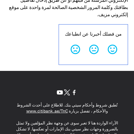
الإلكتروني المرسلة من قبلهم أو عن طريق إدخال تفاصيل
بطاقتك وكلمة المرور الشخصية الصالحة لمرة واحدة على موقع
إلكتروني مزيف.
من فضلك أخبرنا عن انطباعك
opens in a new tab
opens in a new tab
opens in a new tab
تُطبق شروط وأحكام سيتي بنك. للاطلاع على أحدث الشروط
s in a new tab
والأحكام ، تفضل بزيارة
www.citibank.ae/TnC
الآراء الواردة هنا لا تعبر سوى عن وجهة نظر المؤلفين ولا تمثل
بالضرورة وجهات نظر سيتي بنك الإمارات أو تعكسها. لا تشكل