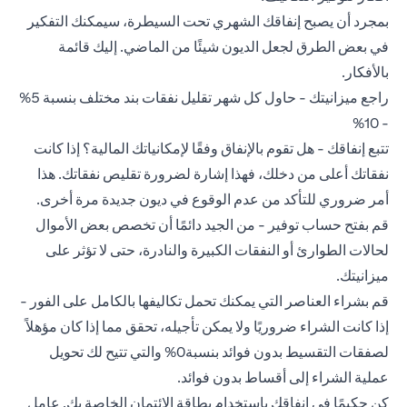
بمجرد أن يصبح إنفاقك الشهري تحت السيطرة، سيمكنك التفكير
في بعض الطرق لجعل الديون شيئًا من الماضي. إليك قائمة
بالأفكار.
راجع ميزانيتك - حاول كل شهر تقليل نفقات بند مختلف بنسبة 5%
- 10%
تتبع إنفاقك - هل تقوم بالإنفاق وفقًا لإمكانياتك المالية؟ إذا كانت
نفقاتك أعلى من دخلك، فهذا إشارة لضرورة تقليص نفقاتك. هذا
أمر ضروري للتأكد من عدم الوقوع في ديون جديدة مرة أخرى.
قم بفتح حساب توفير - من الجيد دائمًا أن تخصص بعض الأموال
لحالات الطوارئ أو النفقات الكبيرة والنادرة، حتى لا تؤثر على
ميزانيتك.
قم بشراء العناصر التي يمكنك تحمل تكاليفها بالكامل على الفور -
إذا كانت الشراء ضروريًا ولا يمكن تأجيله، تحقق مما إذا كان مؤهلاً
لصفقات التقسيط بدون فوائد بنسبة0% والتي تتيح لك تحويل
عملية الشراء إلى أقساط بدون فوائد.
كن حكيمًا في إنفاقك باستخدام بطاقة الائتمان الخاصة بك. عامل