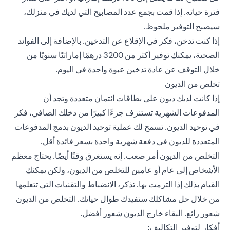
فترة حياته. إذا قمت بجمع عدد المصابيح التي لديك في منزلك،
سيصبح التوفير ملحوظ.
إذا كنت تدخن، فكر في الإقلاع عن التدخين. بالإضافة إلى الفوائد
الصحية، يمكنك توفير أكثر من 3200 درهمًا إماراتيًا سنويًا من
خلال التوقف عن عادة تدخين عبوة واحدة في اليوم.
تخلص من الديون
إذا كانت لديك ديون على بطاقات ائتمان متعددة وتجد أن
المدفوعات الشهرية تستنزف جزءًا كبيرًا من دخلك الصافي، فكر
في توحيد الديون. تسمح لك عملية توحيد الديون بدمج المدفوعات
المتعددة للديون في دفعة شهرية واحدة بسعر فائدة أقل.
التخلص من الديون أمر صعب. إنه يستغرق وقتًا أيضًا. يحتاج معظم
الأشخاص إلى عام أو عامين للتخلص من الديون، ولكن يمكنك
القيام بذلك إذا التزمت بها. تذكر، الانضباط والتقنيات التي تتعلمها
من خلال حل مشاكلك ستفيدك طوال حياتك. التخلص من الديون
شعور رائع. البقاء خارج الديون شعور أفضل.
أفكار لتوفير التكاليف: