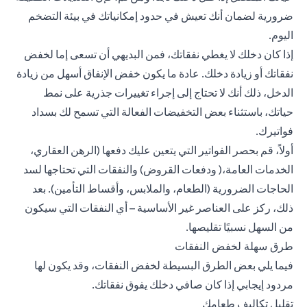
ضرورية لضمان أنك تعيش في حدود إمكانياتك في بيئة التضخم
اليوم.
إذا كان دخلك لا يغطي نفقاتك، فمن البديهي أن تسعى إما لخفض
نفقاتك أو زيادة دخلك. عادة ما يكون خفض الإنفاق أسهل من زيادة
الدخل، ذلك أنك لا تحتاج إلى إجراء تغييرات جذرية على نمط
حياتك، باستثناء بعض التخفيضات الفعالة التي تسمح لك بسداد
فواتيرك.
أولاً، قم بحصر الفواتير التي يتعين عليك دفعها (الرهن العقاري،
الخدمات العامة،(
ودفعات القروض
) والنفقات التي تحتاجها لسد
الحاجات الضرورية (الطعام، والملابس،
وأقساط التأمين
). بعد
ذلك، ركز على العناصر غير الأساسية – أي النفقات التي سيكون
من السهل نسبيًا تقليصها.
طرق سهلة لخفض النفقات
فيما يلي بعض الطرق البسيطة لخفض النفقات، وقد يكون لها
مردود إيجابي إذا كان صافي دخلك يفوق نفقاتك.
تقليل تكاليف طعامك