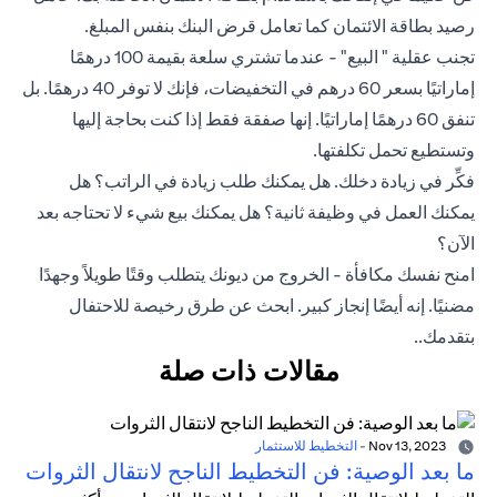
رصيد بطاقة الائتمان كما تعامل قرض البنك بنفس المبلغ.
تجنب عقلية " البيع" - عندما تشتري سلعة بقيمة 100 درهمًا
إماراتيًا بسعر 60 درهم في التخفيضات، فإنك لا توفر 40 درهمًا. بل
تنفق 60 درهمًا إماراتيًا. إنها صفقة فقط إذا كنت بحاجة إليها
وتستطيع تحمل تكلفتها.
فكِّر في زيادة دخلك. هل يمكنك طلب زيادة في الراتب؟ هل
يمكنك العمل في وظيفة ثانية؟ هل يمكنك بيع شيء لا تحتاجه بعد
الآن؟
امنح نفسك مكافأة - الخروج من ديونك يتطلب وقتًا طويلاً وجهدًا
مضنيًا. إنه أيضًا إنجاز كبير. ابحث عن طرق رخيصة للاحتفال
بتقدمك..
مقالات ذات صلة
Nov 13, 2023
-
التخطيط للاستثمار
ما بعد الوصية: فن التخطيط الناجح لانتقال الثروات