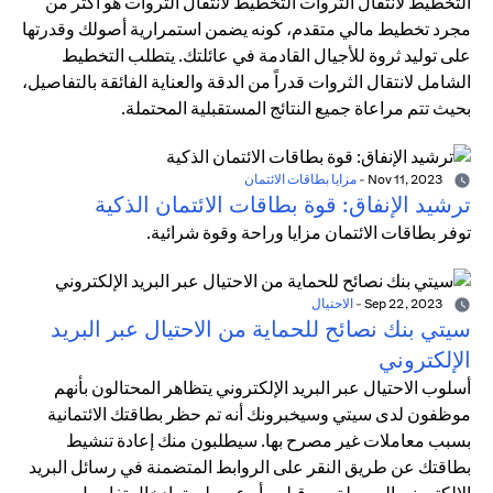
التخطيط لانتقال الثروات التخطيط لانتقال الثروات هو أكثر من
مجرد تخطيط مالي متقدم، كونه يضمن استمرارية أصولك وقدرتها
على توليد ثروة للأجيال القادمة في عائلتك. يتطلب التخطيط
الشامل لانتقال الثروات قدراً من الدقة والعناية الفائقة بالتفاصيل،
بحيث تتم مراعاة جميع النتائج المستقبلية المحتملة.
Nov 11, 2023
-
مزايا بطاقات الائتمان
ترشيد الإنفاق: قوة بطاقات الائتمان الذكية
توفر بطاقات الائتمان مزايا وراحة وقوة شرائية.
Sep 22, 2023
-
الاحتيال
سيتي بنك نصائح للحماية من الاحتيال عبر البريد
الإلكتروني
أسلوب الاحتيال عبر البريد الإلكتروني يتظاهر المحتالون بأنهم
موظفون لدى سيتي وسيخبرونك أنه تم حظر بطاقتك الائتمانية
بسبب معاملات غير مصرح بها. سيطلبون منك إعادة تنشيط
بطاقتك عن طريق النقر على الروابط المتضمنة في رسائل البريد