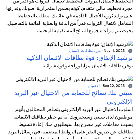
التخطيط لانتقال الثروات التخطيط لانتقال الثروات هو أكثر من
مجرد تخطيط مالي متقدم، كونه يضمن استمرارية أصولك وقدرتها
على توليد ثروة للأجيال القادمة في عائلتك. يتطلب التخطيط
الشامل لانتقال الثروات قدراً من الدقة والعناية الفائقة بالتفاصيل،
بحيث تتم مراعاة جميع النتائج المستقبلية المحتملة.
Nov 11, 2023
-
مزايا بطاقات الائتمان
ترشيد الإنفاق: قوة بطاقات الائتمان الذكية
توفر بطاقات الائتمان مزايا وراحة وقوة شرائية.
Sep 22, 2023
-
الاحتيال
سيتي بنك نصائح للحماية من الاحتيال عبر البريد
الإلكتروني
أسلوب الاحتيال عبر البريد الإلكتروني يتظاهر المحتالون بأنهم
موظفون لدى سيتي وسيخبرونك أنه تم حظر بطاقتك الائتمانية
بسبب معاملات غير مصرح بها. سيطلبون منك إعادة تنشيط
بطاقتك عن طريق النقر على الروابط المتضمنة في رسائل البريد