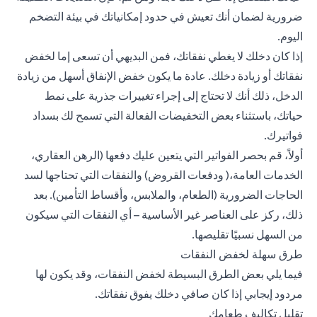
ضرورية لضمان أنك تعيش في حدود إمكانياتك في بيئة التضخم
اليوم.
إذا كان دخلك لا يغطي نفقاتك، فمن البديهي أن تسعى إما لخفض
نفقاتك أو زيادة دخلك. عادة ما يكون خفض الإنفاق أسهل من زيادة
الدخل، ذلك أنك لا تحتاج إلى إجراء تغييرات جذرية على نمط
حياتك، باستثناء بعض التخفيضات الفعالة التي تسمح لك بسداد
فواتيرك.
أولاً، قم بحصر الفواتير التي يتعين عليك دفعها (الرهن العقاري،
الخدمات العامة،(
ودفعات القروض
) والنفقات التي تحتاجها لسد
الحاجات الضرورية (الطعام، والملابس،
وأقساط التأمين
). بعد
ذلك، ركز على العناصر غير الأساسية – أي النفقات التي سيكون
من السهل نسبيًا تقليصها.
طرق سهلة لخفض النفقات
فيما يلي بعض الطرق البسيطة لخفض النفقات، وقد يكون لها
مردود إيجابي إذا كان صافي دخلك يفوق نفقاتك.
تقليل تكاليف طعامك