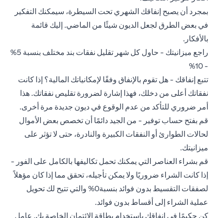
بمجرد أن يصبح إنفاقك الشهري تحت السيطرة، سيمكنك التفكير
في بعض الطرق لجعل الديون شيئًا من الماضي. إليك قائمة
بالأفكار.
راجع ميزانيتك - حاول كل شهر تقليل نفقات بند مختلف بنسبة 5%
- 10%
تتبع إنفاقك - هل تقوم بالإنفاق وفقًا لإمكانياتك المالية؟ إذا كانت
نفقاتك أعلى من دخلك، فهذا إشارة لضرورة تقليص نفقاتك. هذا
أمر ضروري للتأكد من عدم الوقوع في ديون جديدة مرة أخرى.
قم بفتح حساب توفير - من الجيد دائمًا أن تخصص بعض الأموال
لحالات الطوارئ أو النفقات الكبيرة والنادرة، حتى لا تؤثر على
ميزانيتك.
قم بشراء العناصر التي يمكنك تحمل تكاليفها بالكامل على الفور -
إذا كانت الشراء ضروريًا ولا يمكن تأجيله، تحقق مما إذا كان مؤهلاً
لصفقات التقسيط بدون فوائد بنسبة0% والتي تتيح لك تحويل
عملية الشراء إلى أقساط بدون فوائد.
كن حكيمًا في إنفاقك باستخدام بطاقة الائتمان الخاصة بك. عامل