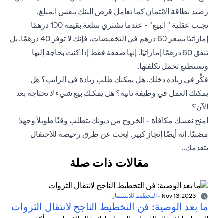
رصيد بطاقة الائتمان كما تعامل قرض البنك بنفس المبلغ.
تجنب عقلية " البيع" - عندما تشتري سلعة بقيمة 100 درهمًا
إماراتيًا بسعر 60 درهم في التخفيضات، فإنك لا توفر 40 درهمًا. بل
تنفق 60 درهمًا إماراتيًا. إنها صفقة فقط إذا كنت بحاجة إليها
وتستطيع تحمل تكلفتها.
فكِّر في زيادة دخلك. هل يمكنك طلب زيادة في الراتب؟ هل
يمكنك العمل في وظيفة ثانية؟ هل يمكنك بيع شيء لا تحتاجه بعد
الآن؟
امنح نفسك مكافأة - الخروج من ديونك يتطلب وقتًا طويلاً وجهدًا
مضنيًا. إنه أيضًا إنجاز كبير. ابحث عن طرق رخيصة للاحتفال
بتقدمك..
مقالات ذات صلة
Nov 13, 2023
-
التخطيط للاستثمار
ما بعد الوصية: فن التخطيط الناجح لانتقال الثروات