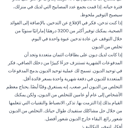
فترة حياته. إذا قمت بجمع عدد المصابيح التي لديك في منزلك،
سيصبح التوفير ملحوظ.
إذا كنت تدخن، فكر في الإقلاع عن التدخين. بالإضافة إلى الفوائد
الصحية، يمكنك توفير أكثر من 3200 درهمًا إماراتيًا سنويًا من
خلال التوقف عن عادة تدخين عبوة واحدة في اليوم.
تخلص من الديون
إذا كانت لديك ديون على بطاقات ائتمان متعددة وتجد أن
المدفوعات الشهرية تستنزف جزءًا كبيرًا من دخلك الصافي، فكر
في توحيد الديون. تسمح لك عملية توحيد الديون بدمج المدفوعات
المتعددة للديون في دفعة شهرية واحدة بسعر فائدة أقل.
التخلص من الديون أمر صعب. إنه يستغرق وقتًا أيضًا. يحتاج معظم
الأشخاص إلى عام أو عامين للتخلص من الديون، ولكن يمكنك
القيام بذلك إذا التزمت بها. تذكر، الانضباط والتقنيات التي تتعلمها
من خلال حل مشاكلك ستفيدك طوال حياتك. التخلص من الديون
شعور رائع. البقاء خارج الديون شعور أفضل.
أفكار لتوفير التكاليف: