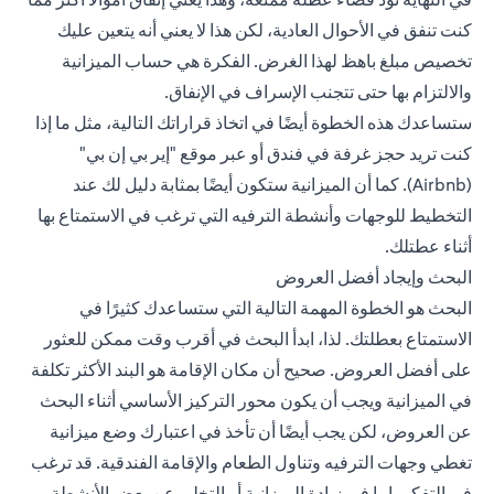
كنت تنفق في الأحوال العادية، لكن هذا لا يعني أنه يتعين عليك
تخصيص مبلغ باهظ لهذا الغرض. الفكرة هي حساب الميزانية
والالتزام بها حتى تتجنب الإسراف في الإنفاق.
ستساعدك هذه الخطوة أيضًا في اتخاذ قراراتك التالية، مثل ما إذا
كنت تريد حجز غرفة في فندق أو عبر موقع "إير بي إن بي"
(Airbnb). كما أن الميزانية ستكون أيضًا بمثابة دليل لك عند
التخطيط للوجهات وأنشطة الترفيه التي ترغب في الاستمتاع بها
أثناء عطتلك.
البحث وإيجاد أفضل العروض
البحث هو الخطوة المهمة التالية التي ستساعدك كثيرًا في
الاستمتاع بعطلتك. لذا، ابدأ البحث في أقرب وقت ممكن للعثور
على أفضل العروض. صحيح أن مكان الإقامة هو البند الأكثر تكلفة
في الميزانية ويجب أن يكون محور التركيز الأساسي أثناء البحث
عن العروض، لكن يجب أيضًا أن تأخذ في اعتبارك وضع ميزانية
تغطي وجهات الترفيه وتناول الطعام والإقامة الفندقية. قد ترغب
في التفكير إما في زيادة الميزانية أو التخلي عن بعض الأنشطة