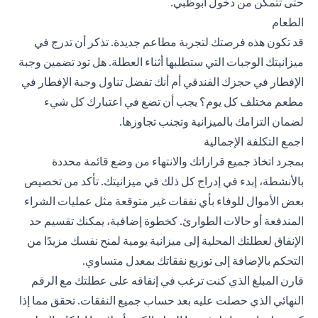
حتى تتمكن من دخول أبوظبي.
الطعام
قد تكون هذه فرصتك لتجربة مطاعم جديدة. تذكر أن تدرج في
ميزانيتك الوجبات التي ستطلبها أثناء العطلة. هل تود تضمين وجبة
الإفطار في حجزك الفندقي أم أنك تفضل تناول وجبة الإفطار في
مطعم مختلف كل يوم؟ يجب أن تضع في اعتبارك كل شيء
لضمان التزامك بالميزانية وتجنب تجاوزها.
اجمع التكلفة الإجمالية
بمجرد اتخاذ جميع قراراتك والانتهاء من وضع قائمة محددة
بالأنشطة، إبدء في إدراج كل ذلك في ميزانيتك. تأكد من تخصيص
بعض الأموال للوفاء بأي نفقات غير متوقعة مثل عمليات الشراء
المندفعة أو حالات الطوارئ. كخطوة إضافية، يمكنك تقسيم حد
الإنفاق لعطلتك المحلية إلى ميزانية يومية لمنح نفسك مزيدًا من
التحكم بالإضافة إلى توزيع نفقاتك بمعدل متساوي.
قارن المبلغ الذي كنت ترغب في إنفاقه على عطلتك مع الرقم
النهائي الذي حصلت عليه بعد حساب جميع النفقات. تحقق مما إذا