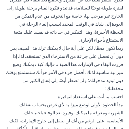
لفترة طويلة توخيًا للسلامة، قد تبدو فكرة القيام برحلة طويلة إلى
الخارج غير مرحب بها، خاصة مع التخوف من عدم التمكن من
العودة إلى بلدك في الوقت المحدد (بسبب إلغاء الرحلة في
اللحظة الأخيرة)، وهذا التفكير في حد ذاته قد يفسد عليك متعة
الاستمتاع بأجواء الإجازة.
ربما تكون محقًا، لكن على أية حال لا يمكنك ترك هذا الصيف يمر
دون أن تحصل على جرعة من الاسترخاء الذي تستحقه. لذا، إذا
قررت البقاء في الإمارات هذا الصيف، فإليك كيف يمكنك وضع
ميزانية مناسبة لذلك. أفضل جزء في الأمر هو أنك ستستمتع بوقتك
دون تبديد مدخراتك؛ ولن تضطر أيضًا إلى إنفاق الكثير من
محفظتك!
احسب ما أنت على استعداد لتوفيره
تبدأ الخطوة الأولى لوضع ميزانية لأي غرض بحساب نفقاتك
الشهرية ومعرفة ما يمكنك توفيره بعد الوفاء باحتياجاتك
الأساسية. على الرغم من أنك لن تنتقل إلى خارج الإمارات، لكنك
في النهاية تود قضاء عطلة ممتعة، وهذا يعني إنفاق أموالًا أكثر مما