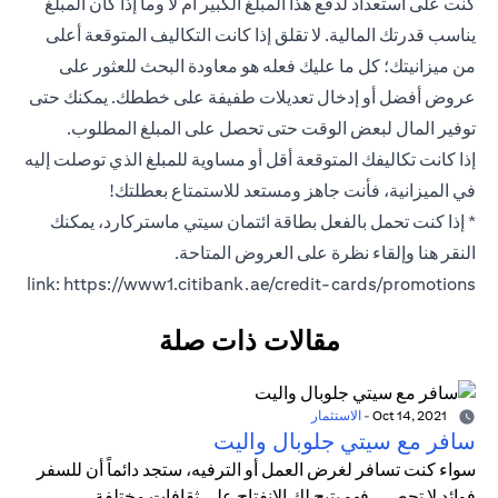
كنت على استعداد لدفع هذا المبلغ الكبير أم لا وما إذا كان المبلغ
يناسب قدرتك المالية. لا تقلق إذا كانت التكاليف المتوقعة أعلى
من ميزانيتك؛ كل ما عليك فعله هو معاودة البحث للعثور على
عروض أفضل أو إدخال تعديلات طفيفة على خططك. يمكنك حتى
توفير المال لبعض الوقت حتى تحصل على المبلغ المطلوب.
إذا كانت تكاليفك المتوقعة أقل أو مساوية للمبلغ الذي توصلت إليه
في الميزانية، فأنت جاهز ومستعد للاستمتاع بعطلتك!
* إذا كنت تحمل بالفعل بطاقة ائتمان سيتي ماستركارد، يمكنك
النقر هنا وإلقاء نظرة على العروض المتاحة.
link: https://www1.citibank.ae/credit-cards/promotions
مقالات ذات صلة
Oct 14, 2021
-
الاستثمار
سافر مع سيتي جلوبال واليت
سواء كنت تسافر لغرض العمل أو الترفيه، ستجد دائماً أن للسفر
فوائد لا تحصى، فهو يتيح لك الانفتاح على ثقافات مختلفة،