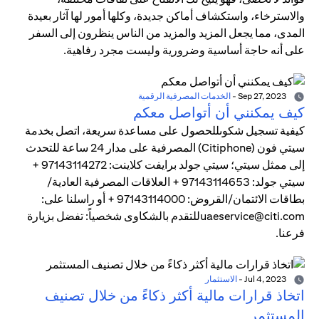
والاسترخاء، واستكشاف أماكن جديدة، وكلها أمور لها آثار بعيدة
المدى، مما يجعل المزيد والمزيد من الناس ينظرون إلى السفر
على أنه حاجة أساسية وضرورية وليست مجرد رفاهية.
Sep 27, 2023
-
الخدمات المصرفية الرقمية
كيف يمكنني أن أتواصل معكم
كيفية تسجيل شكوىللحصول على مساعدة سريعة، اتصل بخدمة
سيتي فون (Citiphone) المصرفية على مدار 24 ساعة للتحدث
إلى ممثل سيتي؛ سيتي جولد برايفت كلاينت: 97143114272 +
سيتي جولد: 97143114653 + العلاقات المصرفية العادية/
بطاقات الائتمان/القروض: 97143114000 + أو راسلنا على:
uaeservice@citi.comللتقدم بالشكاوى شخصياً: تفضل بزيارة
فرعنا.
Jul 4, 2023
-
الاستثمار
اتخاذ قرارات مالية أكثر ذكاءً من خلال تصنيف
المستثمر