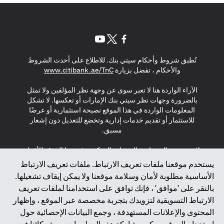
opens in a new tab
opens in a new tab
opens in a new tab
تُطبق شروط وأحكام سيتي بنك. للاطلاع على أحدث الشروط
s in a new tab
والأحكام ، تفضل بزيارة
www.citibank.ae/TnC
الآراء الواردة هنا لا تعبر سوى عن وجهة نظر المؤلفين ولا تمثل
بالضرورة وجهات نظر سيتي بنك الإمارات أو تعكسها. لا تشكل
المعلومات الواردة في هذا الموقع نصيحة استثمارية أو عرضًا
للاستثمار أو تقديم خدمات إدارية وتخضع للتعديل دون إشعار
مسبق.
لا يتم تقديم المنتجات والخدمات المذكورة في هذا الموقع للأفراد
المقيمين في الاتحاد الأوروبي أو المنطقة الاقتصادية الأوروبية أو
يستخدم موقعنا ملفات تعريف الارتباط. ملفات تعريف الارتباط
سويسرا أو غيرنسي أو جيرسي أو موناكو أو سان مارينو أو
الأساسية مطلوبة لأمان وسلامة موقعنا ولا يمكن إيقاف تشغيلها.
الفاتيكان أو جزيرة مان أو المملكة المتحدة أو خصوصية البيانات
بالنقر على 'موافق' ، فإنك توافق على استخدامنا لملفات تعريف
(لائحة حماية البيانات العامة \ قانون حماية البيانات الشخصية
الارتباط التسويقية لتزويدك بتجربة مخصصة عبر الموقع ، وإظهار
العامة \ قانون خصوصية نيوزيلندا). المحتوى الموجود في هذه
الصفحة ليس ولا ينبغي تفسيره على أنه عرض أو دعوة أو دعوة
المحتوى والإعلانات المستهدفة ، وجمع البيانات الإحصائية حول
لشراء أو بيع أي من المنتجات والخدمات المذكورة هنا لمثل هؤلاء