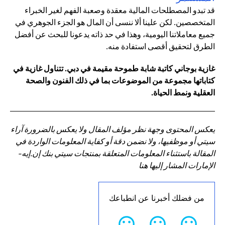
قد تبدو المصطلحات المالية معقدة وصعبة الفهم لغير الخبراء
المتخصصين. لكن علينا ألا ننسى أن المال هو الجزء الجوهري في
جميع معاملاتنا اليومية، وهذا في حد ذاته يدعونا للبحث عن أفضل
الطرق لتحقيق أقصى استفادة منه.
غازية بوجاني كاتبة شابة طموحة مقيمة في دبي. تتناول غازية في
كتاباتها مجموعة من الموضوعات بما في ذلك الفنون والصحة
العقلية ونمط الحياة.
يعكس المحتوى وجهة نظر مؤلف المقال ولا يعكس بالضرورة آراء
سيتي أو موظفيها، ولا نضمن دقة أو كفاية المعلومات الواردة في
المقالة باستثناء المعلومات المتعلقة بمنتجات سيتي بنك إن.إيه-
الإمارات المشار إليها هنا
من فضلك أخبرنا عن انطباعك