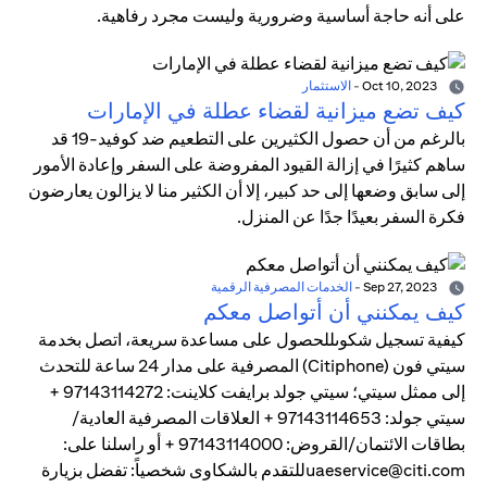
على أنه حاجة أساسية وضرورية وليست مجرد رفاهية.
Oct 10, 2023
-
الاستثمار
كيف تضع ميزانية لقضاء عطلة في الإمارات
بالرغم من أن حصول الكثيرين على التطعيم ضد كوفيد-19 قد
ساهم كثيرًا في إزالة القيود المفروضة على السفر وإعادة الأمور
إلى سابق وضعها إلى حد كبير، إلا أن الكثير منا لا يزالون يعارضون
فكرة السفر بعيدًا جدًا عن المنزل.
Sep 27, 2023
-
الخدمات المصرفية الرقمية
كيف يمكنني أن أتواصل معكم
كيفية تسجيل شكوىللحصول على مساعدة سريعة، اتصل بخدمة
سيتي فون (Citiphone) المصرفية على مدار 24 ساعة للتحدث
إلى ممثل سيتي؛ سيتي جولد برايفت كلاينت: 97143114272 +
سيتي جولد: 97143114653 + العلاقات المصرفية العادية/
بطاقات الائتمان/القروض: 97143114000 + أو راسلنا على:
uaeservice@citi.comللتقدم بالشكاوى شخصياً: تفضل بزيارة