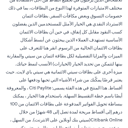
مختلف الامتيازات المتوفرة لهذا النوع من البطاقات، بما في ذلك
خصومات التسوق وبعض مكافآت السفر. بطاقات ائتمان
الاسترداد النقدي هي الخيار الأمثل للمستخدمين الذين يفضلون
كسب النقود مقابل كل إنفاق، في حين أن بطاقات الائتمان
الأساسية تستهدف العملاء الذين يبحثون عن أبسط أشكال
بطاقات الائتمان الخالية من الرسوم. انقر
هنا
للتعرف على
الميزات والمزايا التفصيلية لكل بطاقة ائتمان من سيتي والمقارنة
بينها لتتمكن من تحديد الخيار (الخيارات) الأنسب لنمط حياتك.
ميزة أخرى على بطاقات سيتي الائتمانية هي سيتي باي لايت. حيث
يعتبر قرضًا يمكّنك من شراء الأشياء التي تحبها ودفعها على
أقساط. هذا المنتج في هذه الفئة يسمى: Citi Paylite ، والمعروفة
أيضًا باسم خطة التقسيط السهلة. باستخدام هذا الخيار ، يمكنك
ببساطة تحويل الفواتير المدفوعة على بطاقات الائتمان من 100
درهم إلى أقساط مريحة لمدة تصل إلى 48 شهرًا من خلال
Citibank Online(سيتي بنك أونلاين على الانترنت). من السهل ،
مع عدم وجود مستندات أو نماذج طلبات مطلوبة ، حتى تكسب