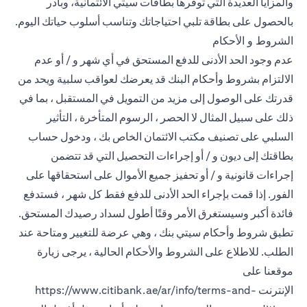
والمزايا العديدة التي توفرها بطاقات سيتي الائتمانية، وبادر
بالحصول على بطاقة تلبي احتياجاتك وتناسب أسلوب حياتك اليوم.
الشروط و الأحكام
عدم وجود الحد الأدنى للدفع المستحق في أي شهر و / أو عدم
الالتزام بشروط وأحكام البنك قد يعرضك لعواقب سلبية ويحد من
قدرتك على الوصول إلى مزيد من التمويل في المستقبل ، بما في
ذلك على سبيل المثال لا الحصر ، الرسوم المتأخرة ، التأثير
السلبي على تصنيف مكتب الائتمان الخاص بك ، ودخول حساب
بطاقتك إلى ديون و / أو إجراءات التحصيل التي قد تتضمن
إجراءات قانونية و / أو تحفيز جميع الأموال على استحقاقها على
الفور. إذا قمت بإجراء الحد الأدنى للدفع فقط كل شهر ، فستدفع
فائدة أكبر وسيستغرق الأمر وقتًا أطول لسداد رصيدك المستحق.
تطبق شروط وأحكام سيتي بنك ، وهي عرضة للتغيير ومتاحة عند
الطلب. للاطلاع على الشروط والأحكام الحالية ، يرجى زيارة
موقعنا على
الإنترنت
https://www.citibank.ae/ar/info/terms-and-