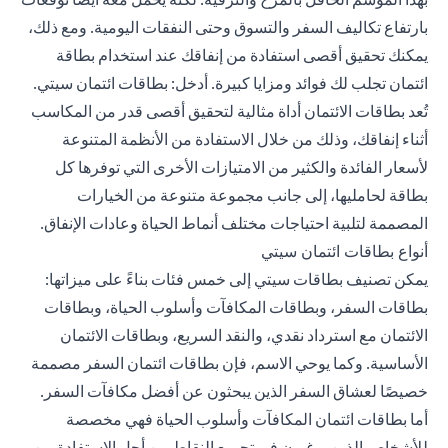
بارتفاع تكاليف السفر والتسوق وحتى النفقات اليومية. ومع ذلك،
يمكنك تحقيق أقصى استفادة من إنفاقك عند استخدام بطاقة
ائتمان تجلب لك فوائد ومزايا كبيرة. أدخل: بطاقات ائتمان سيتي.
تُعد بطاقات الائتمان أداة مثالية لتحقيق أقصى قدر من المكاسب
أثناء إنفاقك، وذلك من خلال الاستفادة من الأنظمة المتنوعة
لأسعار الفائدة والكثير من الامتيازات الأخرى التي توفرها كل
بطاقة لحامليها، إلى جانب مجموعة متنوعة من الخيارات
المصممة لتلبية احتياجات مختلف أنماط الحياة وعادات الإنفاق.
أنواع بطاقات ائتمان سيتي
يمكن تصنيف بطاقات سيتي إلى خمس فئات بناءً على ميزاتها:
بطاقات السفر، وبطاقات المكافآت وأسلوب الحياة، وبطاقات
الائتمان مع استرداد نقدي، والنقد السريع، وبطاقات الائتمان
الأساسية. وكما يوحي الاسم، فإن بطاقات ائتمان السفر مصممة
خصيصًا لعشاق السفر الذين يبحثون عن أفضل مكافآت السفر.
أما بطاقات ائتمان المكافآت وأسلوب الحياة فهي مخصصة
للأشخاص الذين يرغبون في تجميع النقاط من أجل الاستفادة من