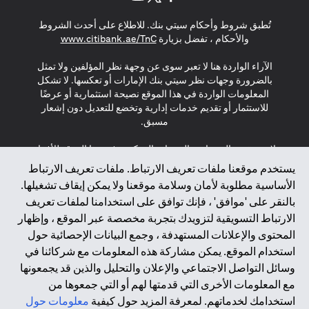
(opens in a new tab)
(opens in a new tab)
(opens in a new tab)
تُطبق شروط وأحكام سيتي بنك. للاطلاع على أحدث الشروط
(opens in a new tab)
والأحكام ، تفضل بزيارة
www.citibank.ae/TnC
الآراء الواردة هنا لا تعبر سوى عن وجهة نظر المؤلفين ولا تمثل
بالضرورة وجهات نظر سيتي بنك الإمارات أو تعكسها. لا تشكل
المعلومات الواردة في هذا الموقع نصيحة استثمارية أو عرضًا
للاستثمار أو تقديم خدمات إدارية وتخضع للتعديل دون إشعار
مسبق.
لا يتم تقديم المنتجات والخدمات المذكورة في هذا الموقع للأفراد
المقيمين في الاتحاد الأوروبي أو المنطقة الاقتصادية الأوروبية أو
يستخدم موقعنا ملفات تعريف الارتباط. ملفات تعريف الارتباط
سويسرا أو غيرنسي أو جيرسي أو موناكو أو سان مارينو أو
الأساسية مطلوبة لأمان وسلامة موقعنا ولا يمكن إيقاف تشغيلها.
الفاتيكان أو جزيرة مان أو المملكة المتحدة أو خصوصية البيانات
بالنقر على 'موافق' ، فإنك توافق على استخدامنا لملفات تعريف
(لائحة حماية البيانات العامة \ قانون حماية البيانات الشخصية
الارتباط التسويقية لتزويدك بتجربة مخصصة عبر الموقع ، وإظهار
العامة \ قانون خصوصية نيوزيلندا). المحتوى الموجود في هذه
الصفحة ليس ولا ينبغي تفسيره على أنه عرض أو دعوة أو دعوة
المحتوى والإعلانات المستهدفة ، وجمع البيانات الإحصائية حول
لشراء أو بيع أي من المنتجات والخدمات المذكورة هنا لمثل هؤلاء
استخدام الموقع. يمكن مشاركة هذه المعلومات مع شركائنا في
الأفراد.
وسائل التواصل الاجتماعي والإعلان والتحليل والذين قد يجمعونها
مع المعلومات الأخرى التي قدمتها لهم أو التي جمعوها من
*GDPR – اللائحة العامة لحماية البيانات؛ * LGPD – Lei Geral de
استخدامك لخدماتهم. لمعرفة المزيد حول كيفية
معلومات حول
Proteção de Dados Pessoais ; *NZPA – قانون الخصوصية