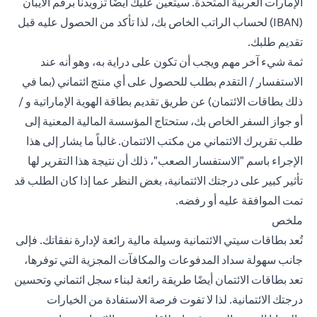
الإمارات العربية المتحدة. سيتعين عليك أيضًا تزويدنا برقم الآيبان
(IBAN) لحساب الراتب الخاص بك، لذا تأكد من الحصول عليه قبل
تقديم طلبك.
ثمة شيء آخر مهم ويجب أن تكون على دراية به، وهو أنه عند
الاستفسار / التقدم بطلب للحصول على أي منتج ائتماني (بما في
ذلك بطاقات الائتمان) عن طريق تقديم بطاقة الهوية الإماراتية و /
أو جواز السفر الخاص بك، ستحتاج المؤسسة المالية المعنية إلى
طلب تقريرك الائتماني من مكتب الائتمان. غالباً ما يشار إلى هذا
الإجراء باسم "الاستفسار الصعب"، ذلك أن نتيجة هذا التقرير لها
تأثير كبير على درجتك الائتمانية، بغض النظر عما إذا كان الطلب قد
تمت الموافقة عليه أو رفضه.
ملخص
تُعد بطاقات سيتي الائتمانية وسيلة مالية رائعة لإدارة نفقاتك. فإلى
جانب سهولة سداد المدفوعات والمكافآت المجزية التي توفرها،
تعد بطاقات الائتمان أيضًا طريقة رائعة لبناء سجل ائتماني وتحسين
درجتك الائتمانية. لذا لا تفوت فرصة الاستفادة من الخيارات