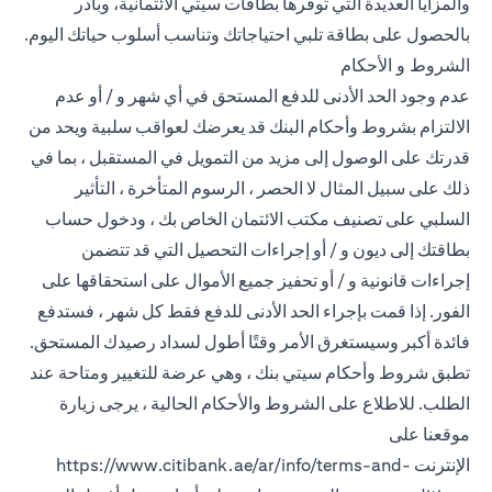
والمزايا العديدة التي توفرها بطاقات سيتي الائتمانية، وبادر
بالحصول على بطاقة تلبي احتياجاتك وتناسب أسلوب حياتك اليوم.
الشروط و الأحكام
عدم وجود الحد الأدنى للدفع المستحق في أي شهر و / أو عدم
الالتزام بشروط وأحكام البنك قد يعرضك لعواقب سلبية ويحد من
قدرتك على الوصول إلى مزيد من التمويل في المستقبل ، بما في
ذلك على سبيل المثال لا الحصر ، الرسوم المتأخرة ، التأثير
السلبي على تصنيف مكتب الائتمان الخاص بك ، ودخول حساب
بطاقتك إلى ديون و / أو إجراءات التحصيل التي قد تتضمن
إجراءات قانونية و / أو تحفيز جميع الأموال على استحقاقها على
الفور. إذا قمت بإجراء الحد الأدنى للدفع فقط كل شهر ، فستدفع
فائدة أكبر وسيستغرق الأمر وقتًا أطول لسداد رصيدك المستحق.
تطبق شروط وأحكام سيتي بنك ، وهي عرضة للتغيير ومتاحة عند
الطلب. للاطلاع على الشروط والأحكام الحالية ، يرجى زيارة
موقعنا على
الإنترنت
https://www.citibank.ae/ar/info/terms-and-