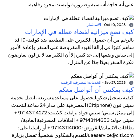
على أنه حاجة أساسية وضرورية وليست مجرد رفاهية.
Oct 10, 2023
-
الاستثمار
كيف تضع ميزانية لقضاء عطلة في الإمارات
بالرغم من أن حصول الكثيرين على التطعيم ضد كوفيد-19 قد
ساهم كثيرًا في إزالة القيود المفروضة على السفر وإعادة الأمور
إلى سابق وضعها إلى حد كبير، إلا أن الكثير منا لا يزالون يعارضون
فكرة السفر بعيدًا جدًا عن المنزل.
Sep 27, 2023
-
الخدمات المصرفية الرقمية
كيف يمكنني أن أتواصل معكم
كيفية تسجيل شكوىللحصول على مساعدة سريعة، اتصل بخدمة
سيتي فون (Citiphone) المصرفية على مدار 24 ساعة للتحدث
إلى ممثل سيتي؛ سيتي جولد برايفت كلاينت: 97143114272 +
سيتي جولد: 97143114653 + العلاقات المصرفية العادية/
بطاقات الائتمان/القروض: 97143114000 + أو راسلنا على:
uaeservice@citi.comللتقدم بالشكاوى شخصياً: تفضل بزيارة