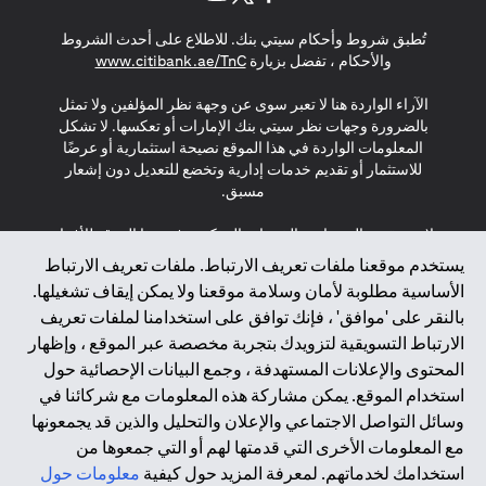
opens in a new tab
opens in a new tab
opens in a new tab
تُطبق شروط وأحكام سيتي بنك. للاطلاع على أحدث الشروط
s in a new tab
والأحكام ، تفضل بزيارة
www.citibank.ae/TnC
الآراء الواردة هنا لا تعبر سوى عن وجهة نظر المؤلفين ولا تمثل
بالضرورة وجهات نظر سيتي بنك الإمارات أو تعكسها. لا تشكل
المعلومات الواردة في هذا الموقع نصيحة استثمارية أو عرضًا
للاستثمار أو تقديم خدمات إدارية وتخضع للتعديل دون إشعار
مسبق.
لا يتم تقديم المنتجات والخدمات المذكورة في هذا الموقع للأفراد
المقيمين في الاتحاد الأوروبي أو المنطقة الاقتصادية الأوروبية أو
يستخدم موقعنا ملفات تعريف الارتباط. ملفات تعريف الارتباط
سويسرا أو غيرنسي أو جيرسي أو موناكو أو سان مارينو أو
الأساسية مطلوبة لأمان وسلامة موقعنا ولا يمكن إيقاف تشغيلها.
الفاتيكان أو جزيرة مان أو المملكة المتحدة أو خصوصية البيانات
بالنقر على 'موافق' ، فإنك توافق على استخدامنا لملفات تعريف
(لائحة حماية البيانات العامة \ قانون حماية البيانات الشخصية
الارتباط التسويقية لتزويدك بتجربة مخصصة عبر الموقع ، وإظهار
العامة \ قانون خصوصية نيوزيلندا). المحتوى الموجود في هذه
الصفحة ليس ولا ينبغي تفسيره على أنه عرض أو دعوة أو دعوة
المحتوى والإعلانات المستهدفة ، وجمع البيانات الإحصائية حول
لشراء أو بيع أي من المنتجات والخدمات المذكورة هنا لمثل هؤلاء
استخدام الموقع. يمكن مشاركة هذه المعلومات مع شركائنا في
الأفراد.
وسائل التواصل الاجتماعي والإعلان والتحليل والذين قد يجمعونها
مع المعلومات الأخرى التي قدمتها لهم أو التي جمعوها من
*GDPR – اللائحة العامة لحماية البيانات؛ * LGPD – Lei Geral de
استخدامك لخدماتهم. لمعرفة المزيد حول كيفية
معلومات حول
Proteção de Dados Pessoais ; *NZPA – قانون الخصوصية