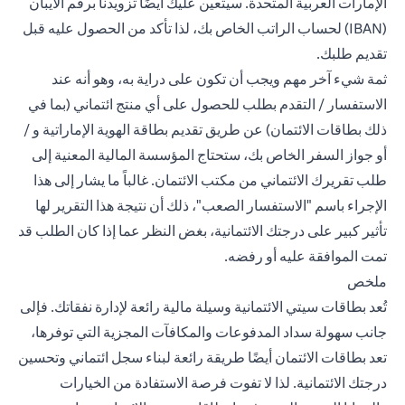
الإمارات العربية المتحدة. سيتعين عليك أيضًا تزويدنا برقم الآيبان
(IBAN) لحساب الراتب الخاص بك، لذا تأكد من الحصول عليه قبل
تقديم طلبك.
ثمة شيء آخر مهم ويجب أن تكون على دراية به، وهو أنه عند
الاستفسار / التقدم بطلب للحصول على أي منتج ائتماني (بما في
ذلك بطاقات الائتمان) عن طريق تقديم بطاقة الهوية الإماراتية و /
أو جواز السفر الخاص بك، ستحتاج المؤسسة المالية المعنية إلى
طلب تقريرك الائتماني من مكتب الائتمان. غالباً ما يشار إلى هذا
الإجراء باسم "الاستفسار الصعب"، ذلك أن نتيجة هذا التقرير لها
تأثير كبير على درجتك الائتمانية، بغض النظر عما إذا كان الطلب قد
تمت الموافقة عليه أو رفضه.
ملخص
تُعد بطاقات سيتي الائتمانية وسيلة مالية رائعة لإدارة نفقاتك. فإلى
جانب سهولة سداد المدفوعات والمكافآت المجزية التي توفرها،
تعد بطاقات الائتمان أيضًا طريقة رائعة لبناء سجل ائتماني وتحسين
درجتك الائتمانية. لذا لا تفوت فرصة الاستفادة من الخيارات