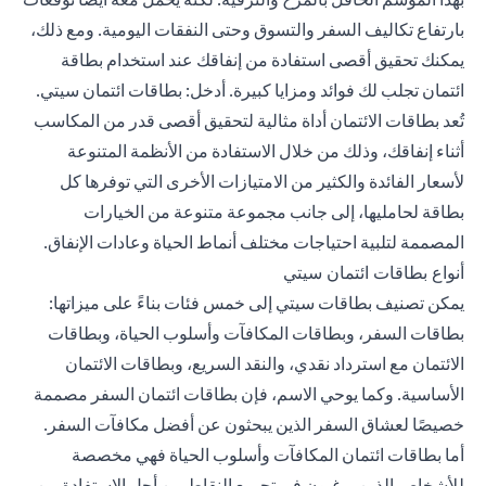
بارتفاع تكاليف السفر والتسوق وحتى النفقات اليومية. ومع ذلك،
يمكنك تحقيق أقصى استفادة من إنفاقك عند استخدام بطاقة
ائتمان تجلب لك فوائد ومزايا كبيرة. أدخل: بطاقات ائتمان سيتي.
تُعد بطاقات الائتمان أداة مثالية لتحقيق أقصى قدر من المكاسب
أثناء إنفاقك، وذلك من خلال الاستفادة من الأنظمة المتنوعة
لأسعار الفائدة والكثير من الامتيازات الأخرى التي توفرها كل
بطاقة لحامليها، إلى جانب مجموعة متنوعة من الخيارات
المصممة لتلبية احتياجات مختلف أنماط الحياة وعادات الإنفاق.
أنواع بطاقات ائتمان سيتي
يمكن تصنيف بطاقات سيتي إلى خمس فئات بناءً على ميزاتها:
بطاقات السفر، وبطاقات المكافآت وأسلوب الحياة، وبطاقات
الائتمان مع استرداد نقدي، والنقد السريع، وبطاقات الائتمان
الأساسية. وكما يوحي الاسم، فإن بطاقات ائتمان السفر مصممة
خصيصًا لعشاق السفر الذين يبحثون عن أفضل مكافآت السفر.
أما بطاقات ائتمان المكافآت وأسلوب الحياة فهي مخصصة
للأشخاص الذين يرغبون في تجميع النقاط من أجل الاستفادة من