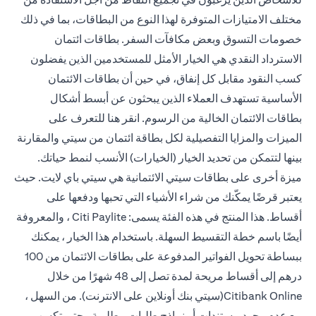
مختلف الامتيازات المتوفرة لهذا النوع من البطاقات، بما في ذلك
خصومات التسوق وبعض مكافآت السفر. بطاقات ائتمان
الاسترداد النقدي هي الخيار الأمثل للمستخدمين الذين يفضلون
كسب النقود مقابل كل إنفاق، في حين أن بطاقات الائتمان
الأساسية تستهدف العملاء الذين يبحثون عن أبسط أشكال
بطاقات الائتمان الخالية من الرسوم. انقر
هنا
للتعرف على
الميزات والمزايا التفصيلية لكل بطاقة ائتمان من سيتي والمقارنة
بينها لتتمكن من تحديد الخيار (الخيارات) الأنسب لنمط حياتك.
ميزة أخرى على بطاقات سيتي الائتمانية هي سيتي باي لايت. حيث
يعتبر قرضًا يمكّنك من شراء الأشياء التي تحبها ودفعها على
أقساط. هذا المنتج في هذه الفئة يسمى: Citi Paylite ، والمعروفة
أيضًا باسم خطة التقسيط السهلة. باستخدام هذا الخيار ، يمكنك
ببساطة تحويل الفواتير المدفوعة على بطاقات الائتمان من 100
درهم إلى أقساط مريحة لمدة تصل إلى 48 شهرًا من خلال
Citibank Online(سيتي بنك أونلاين على الانترنت). من السهل ،
مع عدم وجود مستندات أو نماذج طلبات مطلوبة ، حتى تكسب