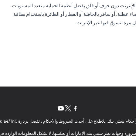
الإنترنت دون خوف أو قلق بفضل أنظمة الحماية متعدد المستويات.
 عطلة، أو سافر بالحافلة أو القطار أو الطائرة باستخدام بطاقة
 مرة تتسوق فيها عبر الإنترنت.
(opens in a new tab)
(opens in a new tab)
(opens in a new tab)
حكام سيتي بنك. للاطلاع على أحدث الشروط والأحكام ، تفضل بزيارة
k.ae/TnC
بالضرورة وجهات نظر سيتي بنك الإمارات أو تعكسها. لا تشكل المعلومات الواردة في 