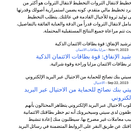
خطيط لانتقال الثروات التخطيط لانتقال الثروات هو أكثر من
د تخطيط مالي متقدم، كونه يضمن استمرارية أصولك وقدرتها
 توليد ثروة للأجيال القادمة في عائلتك. يتطلب التخطيط
امل لانتقال الثروات قدراً من الدقة والعناية الفائقة بالتفاصيل،
ث تتم مراعاة جميع النتائج المستقبلية المحتملة.
Nov 11, 2023
-
مزايا بطاقات الائتمان
يد الإنفاق: قوة بطاقات الائتمان الذكية
ر بطاقات الائتمان مزايا وراحة وقوة شرائية.
Sep 22, 2023
-
الاحتيال
ي بنك نصائح للحماية من الاحتيال عبر البريد
لكتروني
وب الاحتيال عبر البريد الإلكتروني يتظاهر المحتالون بأنهم
فون لدى سيتي وسيخبرونك أنه تم حظر بطاقتك الائتمانية
ب معاملات غير مصرح بها. سيطلبون منك إعادة تنشيط
قتك عن طريق النقر على الروابط المتضمنة في رسائل البريد