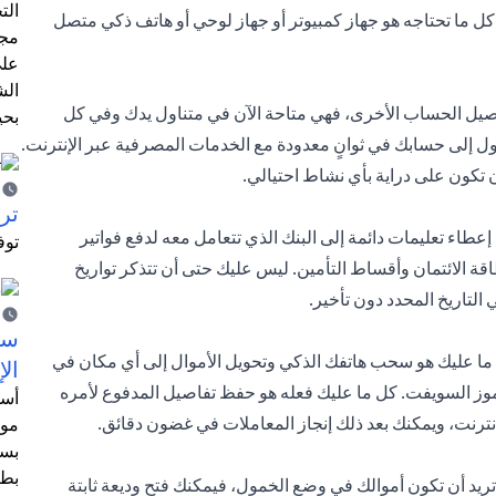
الت
كل ما تحتاجه هو جهاز كمبيوتر أو جهاز لوحي أو هاتف ذكي متصل
مجر
على
الش
صيل الحساب الأخرى، فهي متاحة الآن في متناول يدك وفي كل
بحي
ل إلى حسابك في ثوانٍ معدودة مع الخدمات المصرفية عبر الإنترنت.
ن تكون على دراية بأي نشاط احتيالي.
ترش
عطاء تعليمات دائمة إلى البنك الذي تتعامل معه لدفع فواتير
توف
ة الائتمان وأقساط التأمين. ليس عليك حتى أن تتذكر تواريخ
التاريخ المحدد دون تأخير.
سيت
ما عليك هو سحب هاتفك الذكي وتحويل الأموال إلى أي مكان في
الإ
موز السويفت. كل ما عليك فعله هو حفظ تفاصيل المدفوع لأمره
أسل
رنت، ويمكنك بعد ذلك إنجاز المعاملات في غضون دقائق.
موظ
بسب
بطا
ا تريد أن تكون أموالك في وضع الخمول، فيمكنك فتح وديعة ثابتة