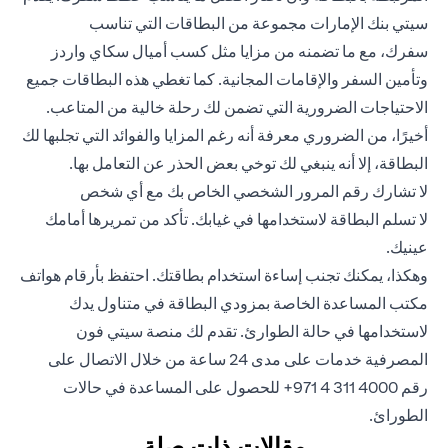
سيتي بنك الإمارات مجموعة من البطاقات التي تناسب
سفرك،
مع ما تضمنه من مزايا مثل كسب أميال سكاي واردز
وتأمين السفر والإقامات المجانية. كما تغطي هذه البطاقات جميع
الاحتياجات الضرورية التي تضمن لك رحلة خالية من المتاعب.
أخيرًا، من الضروري معرفة أنه رغم المزايا والفوائد التي تجلبها لك
البطاقة، إلا أنه ينبغي لك توخي بعض الحذر عن التعامل بها.
لا تشارك رقم المرور الشخصي الخاص بك مع أي شخص
لا تسلم البطاقة لاستخدامها في غيابك. تأكد من تمريرها أمامك
عينيك.
وهكذا، يمكنك تجنب إساءة استخدام بطاقتك. احتفظ بأرقام هواتف
مكتب المساعدة الخاصة بمزودي البطاقة في متناول يدك
لاستخدامها في حالة الطوارئ. تقدم لك منصة سيتي فون
المصرفية خدمات على مدى 24 ساعة من خلال الاتصال على
رقم 4000 311 4 971+ للحصول على المساعدة في حالات
الطورائ.
مقالات ذات صلة