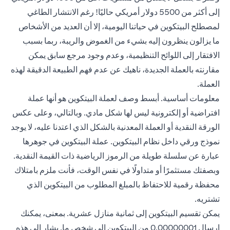
إلى أكثر من 5500 دولار أمريكي حاليًا! رغم الانتشار الطاغي
لمصطلح البيتكوين في حياتنا اليومية، إلا أن العديد من الأشخاص
ما يزالون ينظرون إليه بشيء من الغموض والريبة، ربما بسبب
الافتقار إلى اللوائح التنظيمية، وعدم وجود مرجع سابق يمكن
مقارنته بالعملة الجديدة، ناهيك عن عدم فهم الطبيعة الدقيقة لهذه
العملة.
معلومات أساسية. أبسط وصف لعملة البيتكوين هو أنها عملة
افتراضية أو إلكترونية ليس لها شكل مادي. وبالتالي، وعلى عكس
الورقة النقدية أو العملة المعدنية بالشكل الذي اعتدنا عليه، لا يوجد
نموذج ورقي داخل نظام البيتكوين. عملة البيتكوين في جوهرها
عبارة عن سلسلة طويلة من الرموز الرياضية ذات القيمة النقدية.
وبصفتك مستثمرًا أو متداولًا في نفس الوقت، فأنت ملزم بامتلاك
محفظة رقمية للاحتفاظ بالمبلغ المطلوب من البيتكوين الذي
تشتريه.
يمكن تقسيم البيتكوين إلى ثمانية منازل عشرية. بمعنى، يمكنك
إرسال 0.00000001 من البيتكوين إلى شخص ما. يشار إلى هذه