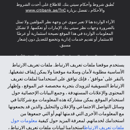
تُطبق شروط وأحكام سيتي بنك. للاطلاع على أحدث الشروط
(opens in a new tab)
والأحكام ، تفضل بزيارة
www.citibank.ae/TnC
الآراء الواردة هنا لا تعبر سوى عن وجهة نظر المؤلفين ولا تمثل
بالضرورة وجهات نظر سيتي بنك الإمارات أو تعكسها. لا تشكل
المعلومات الواردة في هذا الموقع نصيحة استثمارية أو عرضًا
للاستثمار أو تقديم خدمات إدارية وتخضع للتعديل دون إشعار
مسبق.
لا يتم تقديم المنتجات والخدمات المذكورة في هذا الموقع للأفراد
المقيمين في الاتحاد الأوروبي أو المنطقة الاقتصادية الأوروبية أو
يستخدم موقعنا ملفات تعريف الارتباط. ملفات تعريف الارتباط
سويسرا أو غيرنسي أو جيرسي أو موناكو أو سان مارينو أو
الأساسية مطلوبة لأمان وسلامة موقعنا ولا يمكن إيقاف تشغيلها.
الفاتيكان أو جزيرة مان أو المملكة المتحدة أو خصوصية البيانات
بالنقر على 'موافق' ، فإنك توافق على استخدامنا لملفات تعريف
(لائحة حماية البيانات العامة \ قانون حماية البيانات الشخصية
الارتباط التسويقية لتزويدك بتجربة مخصصة عبر الموقع ، وإظهار
العامة \ قانون خصوصية نيوزيلندا). المحتوى الموجود في هذه
الصفحة ليس ولا ينبغي تفسيره على أنه عرض أو دعوة أو دعوة
المحتوى والإعلانات المستهدفة ، وجمع البيانات الإحصائية حول
لشراء أو بيع أي من المنتجات والخدمات المذكورة هنا لمثل هؤلاء
استخدام الموقع. يمكن مشاركة هذه المعلومات مع شركائنا في
الأفراد.
وسائل التواصل الاجتماعي والإعلان والتحليل والذين قد يجمعونها
مع المعلومات الأخرى التي قدمتها لهم أو التي جمعوها من
*GDPR – اللائحة العامة لحماية البيانات؛ * LGPD – Lei Geral de
استخدامك لخدماتهم. لمعرفة المزيد حول كيفية
معلومات حول
Proteção de Dados Pessoais ; *NZPA – قانون الخصوصية
النيوزيلندي
ملفات تعريف الارتباط
استخدامنا لبيانات ملفات تعريف الارتباط ،