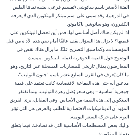
الفئة الأصغر باسم ساتوشي (تقسيم فرعي، يشبه تمامًا الفلس
في الدرهم)، وقد سمي على اسم مبتكر البيتكوين الذي لا يعرفه
الكثيرون، وهو ساتوشي ناكاموتو.
إذا لم يكن هناك أصل أساسي لها، فمن أين تحصل البيتكوين على
قيمتها؟ لا يزال هذا السؤال يقف عائقًا أمام تبني هذه الأداة من قبل
المؤسسات. وكما سبق التصريح علنًا، ما يزال هناك نقص في
الوضوح حول القيمة الجوهرية لعملة البيتكوين. يتمسك
المعارضون بمثال تاريخي للمضاربات المسجلة عبر التاريخ، وهو
ما كان يُعرف في القرن السابع عشر باسم "جنون التوليب"،
مدعين أنه حتى هذه الفقاعة الاقتصادية كانت تعتمد على قيمة
جوهرية أساسية – وهي سعر بَصَل زهرة التوليب، بينما تفتقر
البيتكوين إلى هذه القيمة من الأساس. وفي المقابل، يرى الفريق
المؤيد أن الديناميكيات الاقتصادية للطلب والعرض هي التي تؤثر
اليوم على حركة السعر اليومية.
وإليك بعض المصطلحات الأساسية التي قد تصادفك فيما يتعلق
بعملة البيتكوين: