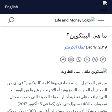
English
ما هي البيتكوين؟
Dec 17, 2019
عملة الكريبتو
من غير المحتمل أنك لم تصادف يومًا كلمة "البيتكوين" في أي من
الصحف أو القنوات التلفزيونية أو الإنترنت أو غيرها من الوسائط
التي تتهافت على تغطية أخبار العملة الحديثة التي حققت معدل
نمو يقارب 480٪ سنويًا حتى الآن (كما في 15 أكتوبر 2017)،
وقفزت بشكل لا يصدق من مستويات أقل من 1000 دولار أمريكي