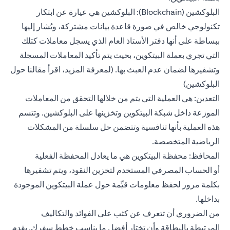
البلوكشين (Blockchain): البلوكشين هي عيارة عن ابتكار
تكنولوجي خالص في صورة قاعدة بيانات مشتركة، ويُشار إليها
ببساطة على أنها دفتر الأستاذ العام الذي يسجل معاملات كتلك
التي تجري بعملة البيتكوين، بحيث يتم تأكيد المعاملات المسجلة
وتشفيرها لضمان عدم العبث بها. (لمعرفة المزيد، اقرأ مقالنا حول
البلوكشين)
التعدين: هي العملية التي يتم من خلالها التحقق من المعاملات
الموزعة داخل شبكة البيتكوين وتخزينها على البلوكشين. وتتسم
هذه العملية بأنها تنافسية وتتضمن حل سلسلة من المشكلات
الرياضية المتخصصة.
المحافظ: محفظة البيتكوين هي ما يعادل المحفظة الفعلية
أو
الحساب المصرفي
المستخدم لتخزين النقود، ويتم تشفيرها
بكلمة مرور لحفظ معلومات قيِّمة حول عملة البيتكوين الموجودة
بداخلها.
من الضروري أن تتعرف عن كثب على الفوائد والتكاليف
المرتبطة بالبطاقة وأن تختار أفضل ما يناسب خطط سفرك.
يقدم