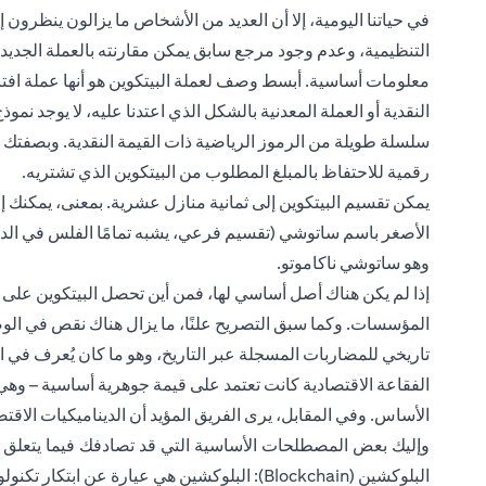
في حياتنا اليومية، إلا أن العديد من الأشخاص ما يزالون ينظرون إ
التنظيمية، وعدم وجود مرجع سابق يمكن مقارنته بالعملة الجديدة
معلومات أساسية. أبسط وصف لعملة البيتكوين هو أنها عملة افتر
النقدية أو العملة المعدنية بالشكل الذي اعتدنا عليه، لا يوجد ن
سلسلة طويلة من الرموز الرياضية ذات القيمة النقدية. وبصفتك 
رقمية للاحتفاظ بالمبلغ المطلوب من البيتكوين الذي تشتريه.
الأصغر باسم ساتوشي (تقسيم فرعي، يشبه تمامًا الفلس في الدره
وهو ساتوشي ناكاموتو.
إذا لم يكن هناك أصل أساسي لها، فمن أين تحصل البيتكوين على قيم
المؤسسات. وكما سبق التصريح علنًا، ما يزال هناك نقص في الوض
تاريخي للمضاربات المسجلة عبر التاريخ، وهو ما كان يُعرف في 
الفقاعة الاقتصادية كانت تعتمد على قيمة جوهرية أساسية – وهي س
الأساس. وفي المقابل، يرى الفريق المؤيد أن الديناميكيات الاقت
وإليك بعض المصطلحات الأساسية التي قد تصادفك فيما يتعلق بع
البلوكشين (Blockchain): البلوكشين هي عيارة ع