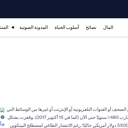
المال
نصائح
أسلوب الحياة
المدونة الصوتية
المنت
لصحف أو القنوات التلفزيونية أو الإنترنت أو غيرها من الوسائط التي
تتهافت على تغطية أخبار العملة الحديثة التي حققت معدل نمو يقارب 480٪ سنويًا حتى الآن (كما في 15 أكتوبر 2017)، وقفزت بشكل
ما 
لا يصدق من مستويات أقل من 1000 دولار أمريكي إلى أكثر من 5500 دولار أمريكي حاليًا! رغم الانتشار الطاغي لمصطلح البيتكوين