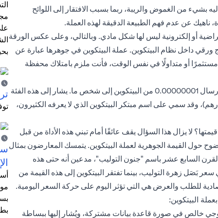
الت
ليه بشيء من الغموض والريبة، ربما بسبب الافتقار إلى اللوائح
مجر
، ناهيك عن عدم فهم الطبيعة الدقيقة لهذه العملة.
على
اضية أو إلكترونية ليس لها شكل مادي. وبالتالي، وعلى عكس الورقة
الش
موذج ورقي داخل نظام البيتكوين. عملة البيتكوين في جوهرها عبارة عن
بحي
مستثمرًا أو متداولًا في نفس الوقت، فأنت ملزم بامتلاك محفظة
يمكن تقسيم البيتكوين إلى ثمانية منازل عشرية. بمعنى، يمكنك إرسال 0.00000001 من البيتكوين إلى شخص ما. يشار إلى هذه الفئة
ترش
م)، وقد سمي على اسم مبتكر البيتكوين الذي لا يعرفه الكثيرون،
توف
تها؟ لا يزال هذا السؤال يقف عائقًا أمام تبني هذه الأداة من قبل
وح حول القيمة الجوهرية لعملة البيتكوين. يتمسك المعارضون بمثال
سيت
القرن السابع عشر باسم "جنون التوليب"، مدعين أنه حتى هذه
الإ
عر بَصَل زهرة التوليب، بينما تفتقر البيتكوين إلى هذه القيمة من
أسل
صادية للطلب والعرض هي التي تؤثر اليوم على حركة السعر اليومية.
موظ
بسب
ملة البيتكوين:
بطا
ن ابتكار تكنولوجي خالص في صورة قاعدة بيانات مشتركة، ويُشار إليها ببساطة