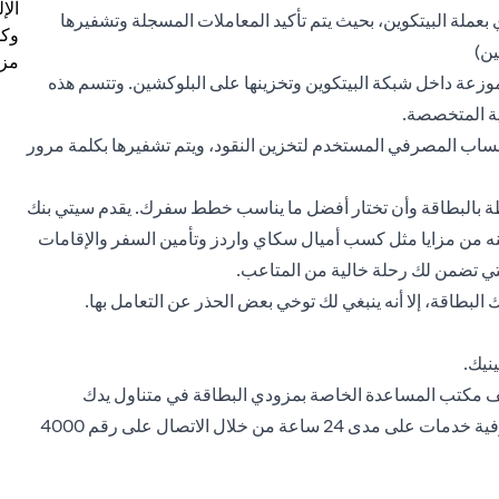
الإ
 بعملة البيتكوين، بحيث يتم تأكيد المعاملات المسجلة وتشفيرها
وكل
ين)
مزي
لموزعة داخل شبكة البيتكوين وتخزينها على البلوكشين. وتتسم هذه
ية المتخصصة.
ساب المصرفي
المستخدم لتخزين النقود، ويتم تشفيرها بكلمة مرور
طة بالبطاقة وأن تختار أفضل ما يناسب خطط سفرك.
يقدم سيتي بنك
ه من مزايا مثل كسب أميال سكاي واردز وتأمين السفر والإقامات
لتي تضمن لك رحلة خالية من المتاعب.
ك البطاقة، إلا أنه ينبغي لك توخي بعض الحذر عن التعامل بها.
نيك.
تف مكتب المساعدة الخاصة بمزودي البطاقة في متناول يدك
لاستخدامها في حالة الطوارئ. تقدم لك منصة سيتي فون المصرفية خدمات على مدى 24 ساعة من خلال الاتصال على رقم 4000