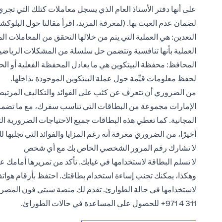
على أنها دفتر الأستاذ العام الذي يسجل معاملات كتلك التي تجري
لضمان عدم العبث بها. (لمعرفة المزيد، اقرأ مقالنا حول البلوكش
التعدين: هي العملية التي يتم من خلالها التحقق من المعاملات ا
العملية بأنها تنافسية وتتضمن حل سلسلة من المشكلات الرياض
المحافظ: محفظة البيتكوين هي ما يعادل المحفظة الفعلية أو
الح
لحفظ معلومات قيِّمة حول عملة البيتكوين الموجودة بداخلها.
من الضروري أن تتعرف عن كثب على الفوائد والتكاليف المرتب
الإمارات مجموعة من البطاقات التي تناسب سفرك،
مع ما تضمن
المجانية. كما تغطي هذه البطاقات جميع الاحتياجات الضرورية ا
أخيرًا، من الضروري معرفة أنه رغم المزايا والفوائد التي تجلبها ل
لا تشارك رقم المرور الشخصي الخاص بك مع أي شخص
لا تسلم البطاقة لاستخدامها في غيابك. تأكد من تمريرها أمامك عي
وهكذا، يمكنك تجنب إساءة استخدام بطاقتك. احتفظ بأرقام هوا
311 4 971+ للحصول على المساعدة في حالات الطورائ.