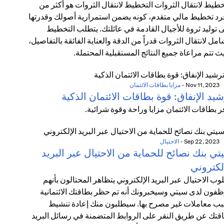
خطيط لانتقال الثروات التخطيط لانتقال الثروات هو أكثر من
د تخطيط مالي متقدم، كونه يضمن استمرارية أصولك وقدرتها
 توليد ثروة للأجيال القادمة في عائلتك. يتطلب التخطيط
امل لانتقال الثروات قدراً من الدقة والعناية الفائقة بالتفاصيل،
ث تتم مراعاة جميع النتائج المستقبلية المحتملة.
Nov 11, 2023
-
مزايا بطاقات الائتمان
يد الإنفاق: قوة بطاقات الائتمان الذكية
ر بطاقات الائتمان مزايا وراحة وقوة شرائية.
Sep 22, 2023
-
الاحتيال
ي بنك نصائح للحماية من الاحتيال عبر البريد
لكتروني
وب الاحتيال عبر البريد الإلكتروني يتظاهر المحتالون بأنهم
فون لدى سيتي وسيخبرونك أنه تم حظر بطاقتك الائتمانية
ب معاملات غير مصرح بها. سيطلبون منك إعادة تنشيط
قتك عن طريق النقر على الروابط المتضمنة في رسائل البريد