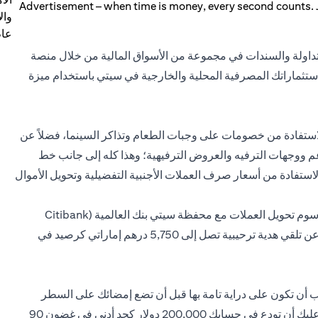
وال
عام
متداولة والسندات في مجموعة من الأسواق المالية من خلال منصة
استثماراتك المصرفية المحلية والخارجية في سيتي باستخدام ميزة
لاستفادة من خصومات على وجبات الطعام وتذاكر السينما، فضلاً عن
 ووجهات الترفيه والعروض الترفيهية؛ وهذا كله إلى جانب خط
ستفادة من أسعار صرف العملات الأجنبية التفضيلية وتحويل الأموال
يتيح البرنامج خيار التبديل بين ثماني عملات أجنبية والتوفير في رسوم تحويل العملات مع محفظة سيتي بنك العالمية (Citibank
Global Wallet). إذا لم تكن كل هذه المزايا كافيًا لإقناعك، فماذا عن تلقي هدية ترحيبية تصل إلى 5,750 درهم إماراتي كرصيد في
ب أن تكون على دراية تامة بها قبل أن تضع إمضائك على السطر
المنقط في نموذج الاشتراك. للاشتراك في سيتي جولد، سيتعين عليك أن تودع في حسابك 200,000 دولار كحد أدنى في غضون 90