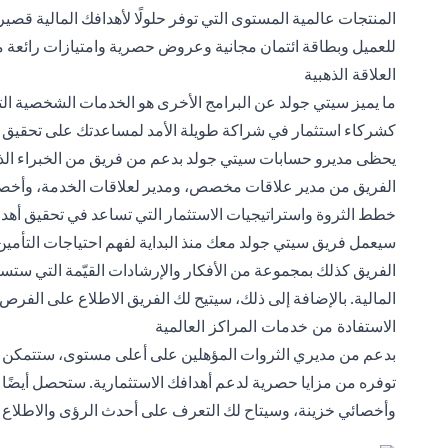
المنتجات عالمية المستوى التي توفر حلولًا لأهدافك المالية قصي
للعميل وبطاقة ائتمان مجانية وعروض حصرية وامتيازات رائعة م
العلاقة الذهبية
ما يميز سيتي جولد عن البرامج الأخرى هو الخدمات الشخصية الت
كشركاء استثمار في شراكة طويلة الأمد لمساعدتك على تحقيق أه
يحظى مديرو حسابات سيتي جولد بدعم من فريق من الخبراء الذين
الفريق من مدير علاقات مخصص، ومدير لعلاقات الخدمة، وأخصائ
خطط الثروة واستراتيجيات الاستثمار التي تساعد في تحقيق أهدا
سيعمل فريق سيتي جولد معك منذ البداية لفهم احتياجات التأمي
الفريق كذلك بمجموعة من الأفكار والإرشادات القيّمة التي ست
المالية. بالإضافة إلى ذلك، سيتيح لك الفريق الاطلاع على الفرص 
الاستفادة من خدمات المراكز العالمية
بدعم من مديري الثروات المؤهلين على أعلى مستوى، ستتمكن م
توفره من مزايا حصرية لدعم أهدافك الاستثمارية. ستحصل أيضًا
وأخصائي خزينة، وسيتاح لك التعرف على أحدث الرؤى والاطلاع عل