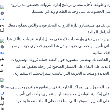
رة و طويلة الأجل. يتضمن برنامج إدارة الثروات تخصيص مدير ثروة
ثل الخصومات على وجبات الطعام وتذاكر السينما.
نص
ي يقدمها مستشارو إدارة الثروات المحترفون، والذين يعملون معك
أما
دافك المالية.
 يقدمون رؤى وإرشادات قيّمة في مجال إدارة الثروات. يتألف هذا
ي تأمين، وأخصائي خزينة. يبذل هذا الفريق قصارى جهده لوضع
نص
فك المالية
يقو
ن الخاصة بك وتقديم المشورة حول كيفية حماية ثروتك. وسيزودك
عال
ساعدك على البقاء على المسار الصحيح في رحلة تحقيق أهدافك
على
الجديدة ومنتجات الخزينة التي تناسب إستراتيجيتك الاستثمارية.
ن الوصول إلى المراكز الخارجية في سنغافورة ولندن وجيرسي، بما
را
 على إمكانية التواصل مع مستشار استثماري، وأخصائي تأمين،
هل 
ى التقارير السوقية التي تساعدك على البقاء متقدمًا بخطوة.
أهد
الأ