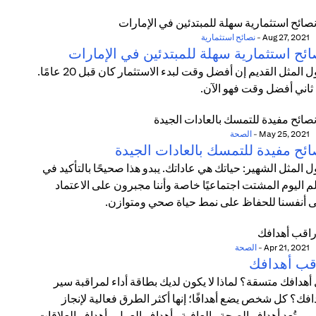
Aug 27, 2021
-
نصائح استثمارية
ائح استثمارية سهلة للمبتدئين في الإمارات
يقول المثل القديم إن أفضل وقت لبدء الاستثمار كان قبل 20 عامًا.
 ثاني أفضل وقت فهو الآن.
May 25, 2021
-
الصحة
ائح مفيدة للتمسك بالعادات الجيدة
ل المثل الشهير: حياتك هي عاداتك. يبدو هذا صحيحًا بالتأكيد في
م اليوم المشتت اجتماعيًا خاصة وأننا مجبرون على الاعتماد
 أنفسنا للحفاظ على نمط حياة صحي ومتوازن.
Apr 21, 2021
-
الصحة
قب أهدافك
أهدافك متسقة؟ لماذا لا يكون لديك بطاقة أداء لمراقبة سير
افك؟ كل شخص يضع أهدافًا؛ إنها أكثر الطرق فعالية لإنجاز
مور. تُعد أهداف الصحة والعافية وأهداف العمل وأهداف العلاقات