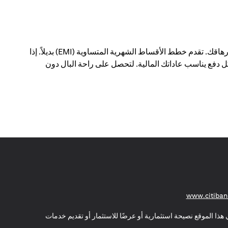
يمكن أن يؤدي الدفع مقابل عمليات شراء كبيرة في معاملة واحدة إلى إحداث فجوة في ميزانيتك الشهرية - وإرهاقك. تقدم خطط الأقساط الشهرية المتساوية (EMI) بديلاً. إذا
 دفع يناسب عاداتك المالية. لتحصل على راحة البال دون
(opens in a new tab)
www.citiban
هذا الموقع نصيحة استثمارية أو عرضًا للاستثمار أو تقديم خدمات