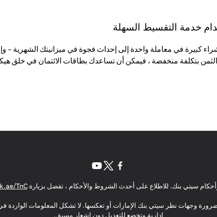
تخدام خدمة التقسيط السهلة
لثمن بتكلفة منخفضة ، فيمكن أن تساعدك بطاقات الائتمان في خلق هيكل
(opens in a new tab)
(opens in a new tab)
(opens in a new tab)
حكام سيتي بنك. للاطلاع على أحدث الشروط والأحكام ، تفضل بزيارة
k.ae/TnC
بالضرورة وجهات نظر سيتي بنك الإمارات أو تعكسها. لا تشكل المعلومات الواردة في 
إدارية وتخضع للتعديل دون إشعار مسبق.