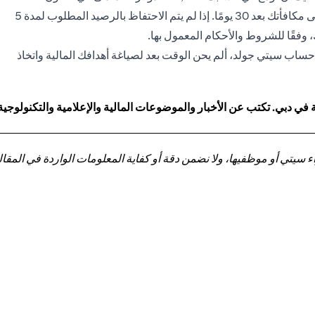
يومًا من فتح الحساب. وبمجرد استيفاء هذا المطلب، ستحصل على مكافأتك بعد 30 يومًا. إذا لم يتم الاحتفاظ بالرصيد المطلوب لمدة 5
 وفقًا للشروط والأحكام المعمول بها.
 حساب سيتي جولد، ألم يحن الوقت بعد لصياغة أهدافك المالية واتخاذ
 دبي. تكتب عن الأخبار والموضوعات المالية والإعلامية والتكنولوجية
تي أو موظفيها، ولا نضمن دقة أو كفاية المعلومات الواردة في المقالة 