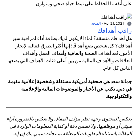
على أنفسنا للحفاظ على نمط حياة صحي ومتوازن.
Apr 21, 2021
-
الصحة
راقب أهدافك
هل أهدافك متسقة؟ لماذا لا يكون لديك بطاقة أداء لمراقبة سير
أهدافك؟ كل شخص يضع أهدافًا؛ إنها أكثر الطرق فعالية لإنجاز
الأمور. تُعد أهداف الصحة والعافية وأهداف العمل وأهداف
العلاقات والأهداف المالية من بين أعلى فئات الأهداف التي يضعها
الناس كل عام.
جمانة سعد هي صحفية أمريكية مستقلة وشخصية إعلامية مقيمة
في دبي. تكتب عن الأخبار والموضوعات المالية والإعلامية
والتكنولوجية.
يعكس المحتوى وجهة نظر مؤلف المقال ولا يعكس بالضرورة آراء
سيتي أو موظفيها، ولا نضمن دقة أو كفاية المعلومات الواردة في
المقالة باستثناء المعلومات المتعلقة بمنتجات سيتي بنك إن.إيه-