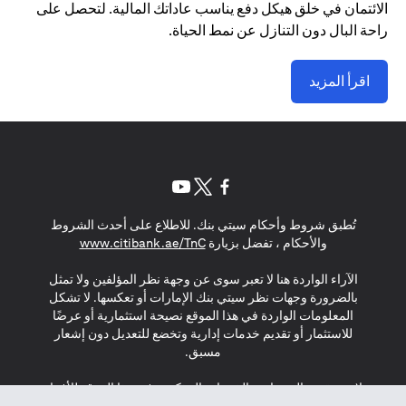
الائتمان في خلق هيكل دفع يناسب عاداتك المالية. لتحصل على
راحة البال دون التنازل عن نمط الحياة.
اقرأ المزيد
(opens in a new tab)
(opens in a new tab)
(opens in a new tab)
تُطبق شروط وأحكام سيتي بنك. للاطلاع على أحدث الشروط
(opens in a new tab)
والأحكام ، تفضل بزيارة
www.citibank.ae/TnC
الآراء الواردة هنا لا تعبر سوى عن وجهة نظر المؤلفين ولا تمثل
بالضرورة وجهات نظر سيتي بنك الإمارات أو تعكسها. لا تشكل
المعلومات الواردة في هذا الموقع نصيحة استثمارية أو عرضًا
للاستثمار أو تقديم خدمات إدارية وتخضع للتعديل دون إشعار
مسبق.
لا يتم تقديم المنتجات والخدمات المذكورة في هذا الموقع للأفراد