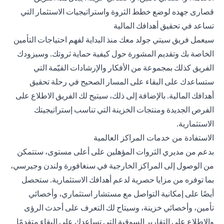
قصارى جهده لوضع خطط الثروة واستراتيجيات الاستثمار التي
تساعد في تحقيق أهدافك المالية
سيعمل فريق سيتي جولد معك منذ البداية لفهم احتياجات التأمين
الخاصة بك وتقديم المشورة حول كيفية حماية ثروتك. وسيزودك
الفريق كذلك بمجموعة من الأفكار والإرشادات القيّمة التي
ستساعدك على البقاء على المسار الصحيح في رحلة تحقيق
أهدافك المالية. بالإضافة إلى ذلك، سيتيح لك الفريق الاطلاع على
الفرص الجديدة ومنتجات الخزينة التي تناسب إستراتيجيتك
الاستثمارية.
الاستفادة من خدمات المراكز العالمية
بدعم من مديري الثروات المؤهلين على أعلى مستوى، ستتمكن
من الوصول إلى المراكز الخارجية في سنغافورة ولندن وجيرسي،
بما توفره من مزايا حصرية لدعم أهدافك الاستثمارية. ستحصل
أيضًا على إمكانية التواصل مع مستشار استثماري، وأخصائي
تأمين، وأخصائي خزينة، وسيتاح لك التعرف على أحدث الرؤى
والاطلاع على التقارير السوقية التي تساعدك على البقاء متقدمًا