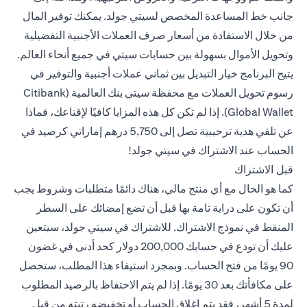
جانب خط المساعدة المخصص لسيتي جولد. يمكنك توفير المال
من خلال الاستفادة من أسعار صرف العملات الأجنبية التفضيلية
وتحويل الأموال بسهولة بين حسابات سيتي في جميع أنحاء العالم.
يتيح البرنامج خيار التبديل بين ثماني عملات أجنبية والتوفير في
رسوم تحويل العملات مع محفظة سيتي بنك العالمية (Citibank
Global Wallet). إذا لم تكن كل هذه المزايا كافيًا لإقناعك، فماذا
عن تلقي هدية ترحيبية تصل إلى 5,750 درهم إماراتي كرصيد في
الحساب عند الاشتراك في سيتي جولد!
قبل الاشتراك
كما هو الحال مع أي منتج مالي، هناك دائمًا متطلبات وشروط يجب
أن تكون على دراية تامة بها قبل أن تضع إمضائك على السطر
المنقط في نموذج الاشتراك. للاشتراك في سيتي جولد، سيتعين
عليك أن تودع في حسابك 200,000 دولار كحد أدنى في غضون
90 يومًا من فتح الحساب. وبمجرد استيفاء هذا المطلب، ستحصل
على مكافأتك بعد 30 يومًا. إذا لم يتم الاحتفاظ بالرصيد المطلوب
لمدة 5 أشهر، فقد يتم إغلاق الحساب أو تخفيضه رتبته من قبل