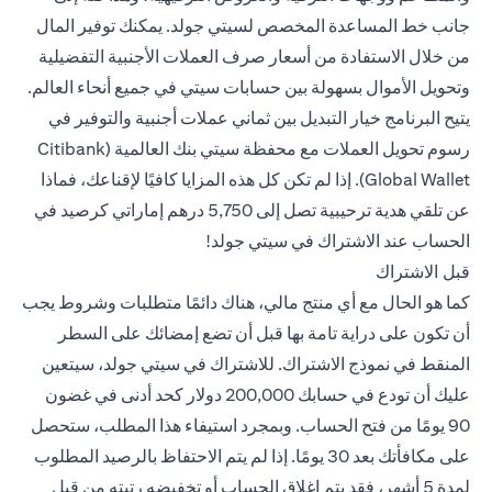
جانب خط المساعدة المخصص لسيتي جولد. يمكنك توفير المال
من خلال الاستفادة من أسعار صرف العملات الأجنبية التفضيلية
وتحويل الأموال بسهولة بين حسابات سيتي في جميع أنحاء العالم.
يتيح البرنامج خيار التبديل بين ثماني عملات أجنبية والتوفير في
رسوم تحويل العملات مع محفظة سيتي بنك العالمية (Citibank
Global Wallet). إذا لم تكن كل هذه المزايا كافيًا لإقناعك، فماذا
عن تلقي هدية ترحيبية تصل إلى 5,750 درهم إماراتي كرصيد في
الحساب عند الاشتراك في سيتي جولد!
قبل الاشتراك
كما هو الحال مع أي منتج مالي، هناك دائمًا متطلبات وشروط يجب
أن تكون على دراية تامة بها قبل أن تضع إمضائك على السطر
المنقط في نموذج الاشتراك. للاشتراك في سيتي جولد، سيتعين
عليك أن تودع في حسابك 200,000 دولار كحد أدنى في غضون
90 يومًا من فتح الحساب. وبمجرد استيفاء هذا المطلب، ستحصل
على مكافأتك بعد 30 يومًا. إذا لم يتم الاحتفاظ بالرصيد المطلوب
لمدة 5 أشهر، فقد يتم إغلاق الحساب أو تخفيضه رتبته من قبل