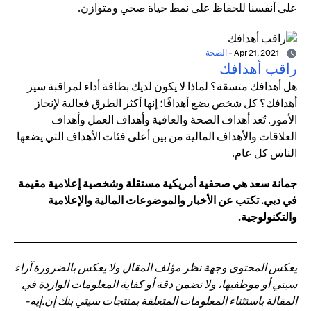
على أنفسنا للحفاظ على نمط حياة صحي ومتوازن.
Apr 21, 2021
-
الصحة
راقب أهدافك
هل أهدافك متسقة؟ لماذا لا يكون لديك بطاقة أداء لمراقبة سير
أهدافك؟ كل شخص يضع أهدافًا؛ إنها أكثر الطرق فعالية لإنجاز
الأمور. تُعد أهداف الصحة والعافية وأهداف العمل وأهداف
العلاقات والأهداف المالية من بين أعلى فئات الأهداف التي يضعها
الناس كل عام.
جمانة سعد هي صحفية أمريكية مستقلة وشخصية إعلامية مقيمة
في دبي. تكتب عن الأخبار والموضوعات المالية والإعلامية
والتكنولوجية.
يعكس المحتوى وجهة نظر مؤلف المقال ولا يعكس بالضرورة آراء
سيتي أو موظفيها، ولا نضمن دقة أو كفاية المعلومات الواردة في
المقالة باستثناء المعلومات المتعلقة بمنتجات سيتي بنك إن.إيه-