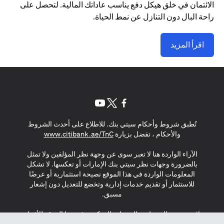
الائتمان في خلق هيكل دفع يناسب عاداتك المالية. لتحصل على
راحة البال دون التنازل عن نمط الحياة.
اقرأ المزيد
(opens in a new tab)
(opens in a new tab)
(opens in a new tab)
تُطبق شروط وأحكام سيتي بنك. للاطلاع على أحدث الشروط
(opens in a new tab)
والأحكام ، تفضل بزيارة
www.citibank.ae/TnC
الآراء الواردة هنا لا تعبر سوى عن وجهة نظر المؤلفين ولا تمثل
بالضرورة وجهات نظر سيتي بنك الإمارات أو تعكسها. لا تشكل
المعلومات الواردة في هذا الموقع نصيحة استثمارية أو عرضًا
للاستثمار أو تقديم خدمات إدارية وتخضع للتعديل دون إشعار
مسبق.
لا يتم تقديم المنتجات والخدمات المذكورة في هذا الموقع للأفراد