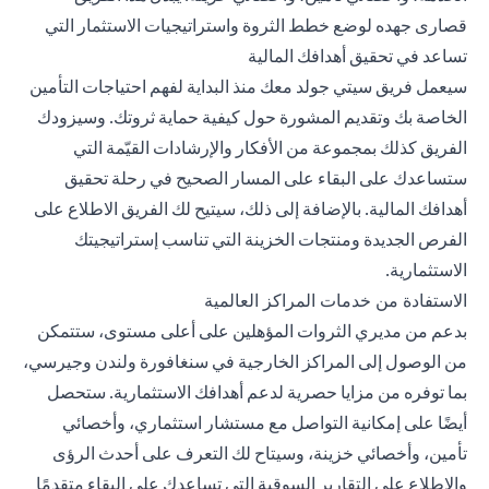
قصارى جهده لوضع خطط الثروة واستراتيجيات الاستثمار التي
تساعد في تحقيق أهدافك المالية
سيعمل فريق سيتي جولد معك منذ البداية لفهم احتياجات التأمين
الخاصة بك وتقديم المشورة حول كيفية حماية ثروتك. وسيزودك
الفريق كذلك بمجموعة من الأفكار والإرشادات القيّمة التي
ستساعدك على البقاء على المسار الصحيح في رحلة تحقيق
أهدافك المالية. بالإضافة إلى ذلك، سيتيح لك الفريق الاطلاع على
الفرص الجديدة ومنتجات الخزينة التي تناسب إستراتيجيتك
الاستثمارية.
الاستفادة من خدمات المراكز العالمية
بدعم من مديري الثروات المؤهلين على أعلى مستوى، ستتمكن
من الوصول إلى المراكز الخارجية في سنغافورة ولندن وجيرسي،
بما توفره من مزايا حصرية لدعم أهدافك الاستثمارية. ستحصل
أيضًا على إمكانية التواصل مع مستشار استثماري، وأخصائي
تأمين، وأخصائي خزينة، وسيتاح لك التعرف على أحدث الرؤى
والاطلاع على التقارير السوقية التي تساعدك على البقاء متقدمًا