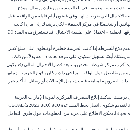
 ما حدث بصيغة معينة، وفي الغالب سيتعين عليك إرسال نموذج
الاحتيال التي تعرضت لها، وفي غضون أيام قليلة من الواقعة. قبل
هاتفي أو شخصيًا في مركز الخدمة – لكي يرشدك إلى ما إذا كانت
هناك أي مستندات أخرى مطلوبة. استفسر عن المدة التي تستغرقها العملية - اعتمادًا على طبيعة الاحتيال، قد تستغرق هذه المدة 90
يم بلاغ للشرطة إذا كانت الجريمة خطيرة أو تنطوي على مبلغ كبير
من المال. في دبي، يمكنك القيام بذلك عبر تطبيق شرطة دبي. كما يمكنك أيضًا تسجيل شكوى على موقع ecrime.ae. بدلاً من ذلك،
رة أقرب مركز شرطة مختص بمتابعة قضايا الاحتيال المالي (قد يكون
ره من تفاصيل حول الواقعة، بما في ذلك مكان وقوع الجريمة وزمانها
ات الضرورية لمتابعة قضيتك، مثل الإيصالات أو رسائل التأكيد عبر
 يرضيك، يمكنك إبلاغ المصرف المركزي لدولة الإمارات العربية
المتحدة، والذي يشرف على جميع العمليات المصرفية في الدولة. لتقديم شكوى، اتصل بخط المساعدة 800 CBUAE (22823 800)
https:
. يمكن الاطلاع على مزيد من المعلومات حول طرق التعامل
د لخداع المقيمين حسني النية في دولة الإمارات، فمن المهم أن تظل