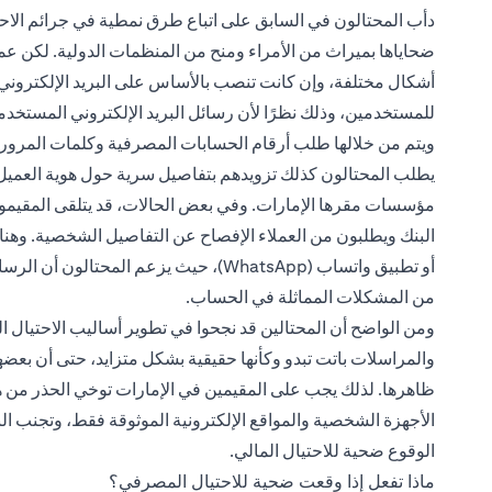
دأب المحتالون في السابق على اتباع طرق نمطية في جرائم الاحتي
ضحاياها بميراث من الأمراء ومنح من المنظمات الدولية. لكن عمليا
أشكال مختلفة، وإن كانت تنصب بالأساس على البريد الإلكتروني، 
للمستخدمين، وذلك نظرًا لأن رسائل البريد الإلكتروني المستخدم
ويتم من خلالها طلب أرقام الحسابات المصرفية وكلمات المرور ب
يطلب المحتالون كذلك تزويدهم بتفاصيل سرية حول هوية العميل،
مؤسسات مقرها الإمارات. وفي بعض الحالات، قد يتلقى المقيمون 
أو تطبيق واتساب (WhatsApp)، حيث يزعم ال
من المشكلات المماثلة في الحساب.
ومن الواضح أن المحتالين قد نجحوا في تطوير أساليب الاحتيال ا
والمراسلات باتت تبدو وكأنها حقيقية بشكل متزايد، حتى أن بعض
ظاهرها. لذلك يجب على المقيمين في الإمارات توخي الحذر من 
الأجهزة الشخصية والمواقع الإلكترونية الموثوقة فقط، وتجنب الن
الوقوع ضحية للاحتيال المالي.
ماذا تفعل إذا وقعت ضحية للاحتيال المصرفي؟