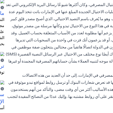
ال المصرفي، وكان أكثرها شيوعًا رسائل البريد الإلكتروني التي تعد
ت الاحتيال الجديدة المبلغ عنها في الإمارات باتت تتخذ اليوم عدة
ما 
وهو ما يُعرف باسم التصيد الاحتيالي، الذي أصبح مصدر قلق كبير
الت
مجر
ة في هذا النوع من الاحتيال تبدو وكأنها مرسلة من مصدر موثوق،
على
زعم أنها مطلوبة لعدد من الأسباب المتعلقة بحساب العميل. وقد
الش
 أو قد يزعمون أنك فزت في واحدة من السحوبات التي تديرها
بحي
في الدولة اتصالًا هاتفياً من محتالين ينتحلون صفة موظفين في
البنك ويطلبون من العملاء الإفصاح عن التفاصيل الشخصية. وهناك أيضًا نوع مختلف من الاحتيال عبر الرسائل النصية القصيرة (SMS)
محتالون أن الرسالة موجه لتنبيه العملاء بشأن حساباتهم المصرفية المجمدة أو غيرها
ترش
توف
لمصرفي في الإمارات، إلى حد أن العديد من هذه الاتصالات
ها قد تعرض شعارات البنوك أو ترسل روابط لمواقع تبدو موثوقة في
هذه الأساليب أكثر من أي وقت مضى، والتأكد من أنهم يستخدمون
سيت
قر على أي روابط مشتبه بها. وإليك عددًا من النصائح المفيدة لتجنب
الإ
أسل