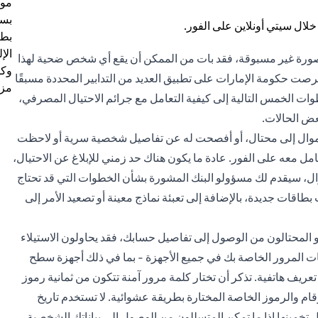
موظ
بسب
بطا
الإ
 بصورة غير مسبوقة، فقد بات من الممكن أن يقع أي شخص ضحية لهذا
وكل
رصت حكومة الإمارات على تطبيق العديد من التدابير المحددة مسبقًا
مزي
 الخمس التالية إلى كيفية التعامل مع جرائم الاحتيال المصرفي،
ض الحالات.
 أموال إلى محتال، أو أفصحت له عن تفاصيل شخصية سرية أو لاحظت
معه على الفور. عادة ما يكون هناك حد زمني للإبلاغ عن الاحتيال،
وال، سيقدم لك مسؤولو البنك المشورة بشأن الخطوات التي قد تحتاج
اقات جديدة، بالإضافة إلى تعبئة نماذج معينة أو تصعيد الأمر إلى
و المحتالون من الوصول إلى تفاصيل حسابك، فقد يحاولون الاستيلاء
مات المرور الخاصة بك في جميع الأجهزة - بما في ذلك أجهزة سطح
ريف هاتفية. تذكر أن تختار كلمة مرور آمنة تتكون من ثمانية رموز
م والرموز الخاصة المختارة بطريقة عشوائية. لا تستخدم تاريخ
ل تخمينها إذا ما تمكن المتسللون من الوصول إلى بياناتك الشخصية.