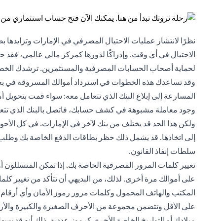
نظرًا لانتشار عمليات الاحتيال المصرفي في الإمارات وتزايدها
الاحتيال في أي وقت. وإدراكًا لدورها كمركز مالي عالمي، فقد ح
لحماية أصحاب الحسابات المصرفية والمستثمرين. ترشدك الخطوات
وقد تساعدك هذه الخطوات في استرداد أموالك المسروقة في بع
المسارعة إلى إبلاغ البنك الذي تتعامل معه: سواء قمت بتحويل
وجود معاملة مشبوهة في كشف حسابك، فاتصل بالبنك الذي تتعامل 
ولكن هذا الحد قد يختلف من بنك لآخر في الإمارات. في كل الأح
إلى اتخاذها. قد يشمل ذلك حظر بطاقات الدفع الخاصة بك وطلب بط
سلطات إنفاذ القانون.
تغيير كلمات المرور المصرفية الخاصة بك. إذا تمكن المتسللون أ
على أموالك مرة أخرى. لذلك، من البديهي أن تتأكد من تغيير كل
المكتب والهاتف المحمول وكلمات مرور رموز الأمان وأي أرقام تع
على الأقل وتتضمن مجموعة من الأحرف الصغيرة والكبيرة والأرقا
ميلادك أو التواريخ الخاصة الأخرى كرموز عددية، ذلك أنه قد يسه