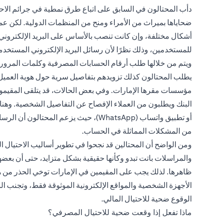
دأب المحتالون في السابق على اتباع طرق نمطية في جرائم الاحتي
ضحاياها بميراث من الأمراء ومنح من المنظمات الدولية. لكن عمليا
أشكال مختلفة، وإن كانت تنصب بالأساس على البريد الإلكتروني، 
للمستخدمين، وذلك نظرًا لأن رسائل البريد الإلكتروني المستخدم
ويتم من خلالها طلب أرقام الحسابات المصرفية وكلمات المرور ب
يطلب المحتالون كذلك تزويدهم بتفاصيل سرية حول هوية العميل،
مؤسسات مقرها الإمارات. وفي بعض الحالات، قد يتلقى المقيمون 
أو تطبيق واتساب (WhatsApp)، حيث يزعم ال
من المشكلات المماثلة في الحساب.
ومن الواضح أن المحتالين قد نجحوا في تطوير أساليب الاحتيال ا
والمراسلات باتت تبدو وكأنها حقيقية بشكل متزايد، حتى أن بعض
ظاهرها. لذلك يجب على المقيمين في الإمارات توخي الحذر من 
الأجهزة الشخصية والمواقع الإلكترونية الموثوقة فقط، وتجنب الن
الوقوع ضحية للاحتيال المالي.
ماذا تفعل إذا وقعت ضحية للاحتيال المصرفي؟