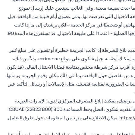
 ما حدث بصيغة معينة، وفي الغالب سيتعين عليك إرسال نموذج
الاحتيال التي تعرضت لها، وفي غضون أيام قليلة من الواقعة. قبل
هاتفي أو شخصيًا في مركز الخدمة – لكي يرشدك إلى ما إذا كانت
هناك أي مستندات أخرى مطلوبة. استفسر عن المدة التي تستغرقها العملية - اعتمادًا على طبيعة الاحتيال، قد تستغرق هذه المدة 90
يم بلاغ للشرطة إذا كانت الجريمة خطيرة أو تنطوي على مبلغ كبير
من المال. في دبي، يمكنك القيام بذلك عبر تطبيق شرطة دبي. كما يمكنك أيضًا تسجيل شكوى على موقع ecrime.ae. بدلاً من ذلك،
رة أقرب مركز شرطة مختص بمتابعة قضايا الاحتيال المالي (قد يكون
ره من تفاصيل حول الواقعة، بما في ذلك مكان وقوع الجريمة وزمانها
ات الضرورية لمتابعة قضيتك، مثل الإيصالات أو رسائل التأكيد عبر
 يرضيك، يمكنك إبلاغ المصرف المركزي لدولة الإمارات العربية
المتحدة، والذي يشرف على جميع العمليات المصرفية في الدولة. لتقديم شكوى، اتصل بخط المساعدة 800 CBUAE (22823 800)
https:
. يمكن الاطلاع على مزيد من المعلومات حول طرق التعامل
د لخداع المقيمين حسني النية في دولة الإمارات، فمن المهم أن تظل