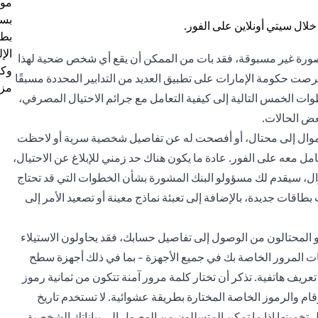
موظ
بسب
بطا
الإ
 بصورة غير مسبوقة، فقد بات من الممكن أن يقع أي شخص ضحية لهذا
وكل
رصت حكومة الإمارات على تطبيق العديد من التدابير المحددة مسبقًا
مزي
 الخمس التالية إلى كيفية التعامل مع جرائم الاحتيال المصرفي،
ض الحالات.
 أموال إلى محتال، أو أفصحت له عن تفاصيل شخصية سرية أو لاحظت
معه على الفور. عادة ما يكون هناك حد زمني للإبلاغ عن الاحتيال،
وال، سيقدم لك مسؤولو البنك المشورة بشأن الخطوات التي قد تحتاج
اقات جديدة، بالإضافة إلى تعبئة نماذج معينة أو تصعيد الأمر إلى
و المحتالون من الوصول إلى تفاصيل حسابك، فقد يحاولون الاستيلاء
مات المرور الخاصة بك في جميع الأجهزة - بما في ذلك أجهزة سطح
ريف هاتفية. تذكر أن تختار كلمة مرور آمنة تتكون من ثمانية رموز
م والرموز الخاصة المختارة بطريقة عشوائية. لا تستخدم تاريخ
ل تخمينها إذا ما تمكن المتسللون من الوصول إلى بياناتك الشخصية.