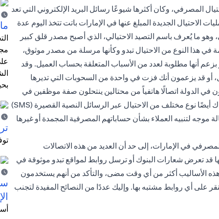
ال المصرفي، وكان أكثرها شيوعًا رسائل البريد الإلكتروني التي تعد
ت الاحتيال الجديدة المبلغ عنها في الإمارات باتت تتخذ اليوم عدة
ما 
وهو ما يُعرف باسم التصيد الاحتيالي، الذي أصبح مصدر قلق كبير
الت
مجر
ة في هذا النوع من الاحتيال تبدو وكأنها مرسلة من مصدر موثوق،
على
زعم أنها مطلوبة لعدد من الأسباب المتعلقة بحساب العميل. وقد
الش
 أو قد يزعمون أنك فزت في واحدة من السحوبات التي تديرها
بحي
في الدولة اتصالًا هاتفياً من محتالين ينتحلون صفة موظفين في
البنك ويطلبون من العملاء الإفصاح عن التفاصيل الشخصية. وهناك أيضًا نوع مختلف من الاحتيال عبر الرسائل النصية القصيرة (SMS)
محتالون أن الرسالة موجه لتنبيه العملاء بشأن حساباتهم المصرفية المجمدة أو غيرها
ترش
توف
لمصرفي في الإمارات، إلى حد أن العديد من هذه الاتصالات
ها قد تعرض شعارات البنوك أو ترسل روابط لمواقع تبدو موثوقة في
هذه الأساليب أكثر من أي وقت مضى، والتأكد من أنهم يستخدمون
سيت
قر على أي روابط مشتبه بها. وإليك عددًا من النصائح المفيدة لتجنب
الإ
أسل