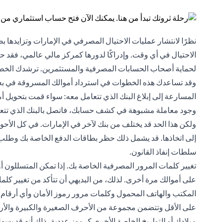
نظرًا لانتشار عمليات الاحتيال المصرفي في الإمارات وتزايدها
الاحتيال في أي وقت. وإدراكًا لدورها كمركز مالي عالمي، فقد ح
لحماية أصحاب الحسابات المصرفية والمستثمرين. ترشدك الخطوات
وقد تساعدك هذه الخطوات في استرداد أموالك المسروقة في بع
المسارعة إلى إبلاغ البنك الذي تتعامل معه: سواء قمت بتحويل
وجود معاملة مشبوهة في كشف حسابك، فاتصل بالبنك الذي تتعامل 
ولكن هذا الحد قد يختلف من بنك لآخر في الإمارات. في كل الأح
إلى اتخاذها. قد يشمل ذلك حظر بطاقات الدفع الخاصة بك وطلب بط
سلطات إنفاذ القانون.
تغيير كلمات المرور المصرفية الخاصة بك. إذا تمكن المتسللون أ
على أموالك مرة أخرى. لذلك، من البديهي أن تتأكد من تغيير كل
المكتب والهاتف المحمول وكلمات مرور رموز الأمان وأي أرقام تع
على الأقل وتتضمن مجموعة من الأحرف الصغيرة والكبيرة والأرقا
ميلادك أو التواريخ الخاصة الأخرى كرموز عددية، ذلك أنه قد يسه