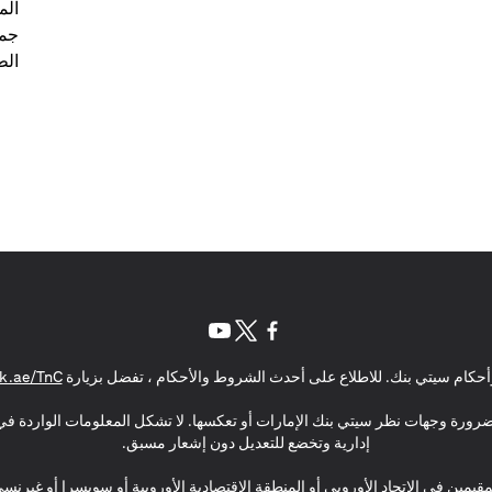
الم
جمي
الط
(opens in a new tab)
(opens in a new tab)
(opens in a new tab)
حكام سيتي بنك. للاطلاع على أحدث الشروط والأحكام ، تفضل بزيارة
k.ae/TnC
بالضرورة وجهات نظر سيتي بنك الإمارات أو تعكسها. لا تشكل المعلومات الواردة في 
إدارية وتخضع للتعديل دون إشعار مسبق.
مقيمين في الاتحاد الأوروبي أو المنطقة الاقتصادية الأوروبية أو سويسرا أو غيرنس