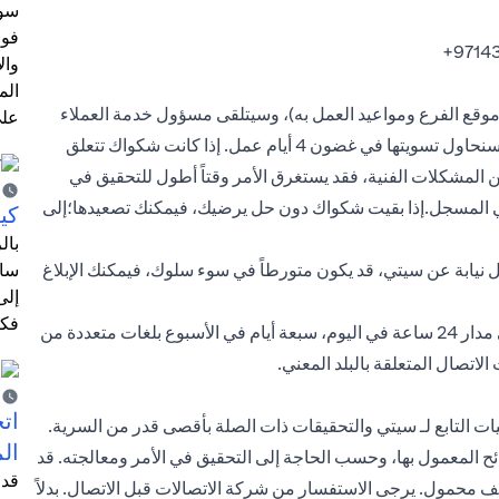
سوا
فوا
‎+9714
وال
الم
 موقع الفرع ومواعيد العمل به)، وسيتلقى مسؤول خدمة العملاء
على
شكواك بمجرد تسجيل شكواك، ستتلقى رقماً مرجعياً للشكوى وسنحاول تسويتها في غضون 4 أيام عمل. إذا كانت شكواك تتعلق
ن المشكلات الفنية، فقد يستغرق الأمر وقتاً أطول للتحقيق في
ني المسجل.إذا بقيت شكواك دون حل يرضيك، فيمكنك تصعيدها؛إلى
كي
يابة عن سيتي، قد يكون متورطاً في سوء سلوك، فيمكنك الإبلاغ
ساه
إلى
فكر
الاتصال بالخط الساخن لأخلاقيات سيتي. هذه الخدمة متاحة على مدار 24 ساعة في اليوم، سبعة أيام في الأسبوع بلغات متعددة من
اتصال المتعلقة بالبلد المعني.
اتخ
يات التابع لـ سيتي والتحقيقات ذات الصلة بأقصى قدر من السرية.
ال
ئح المعمول بها، وحسب الحاجة إلى التحقيق في الأمر ومعالجته. قد
قد 
ف محمول. يرجى الاستفسار من شركة الاتصالات قبل الاتصال. بدلاً