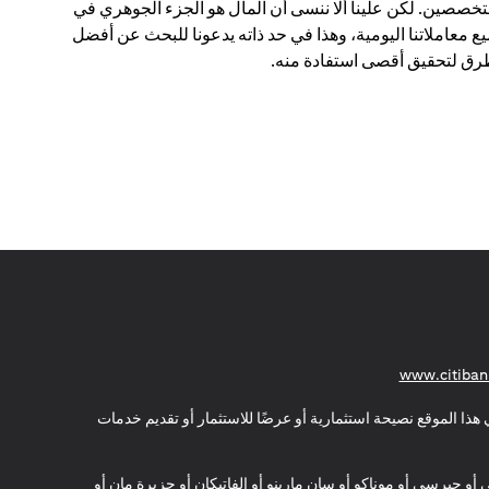
تخصصين. لكن علينا ألا ننسى أن المال هو الجزء الجوهري في
ع معاملاتنا اليومية، وهذا في حد ذاته يدعونا للبحث عن أفضل
رق لتحقيق أقصى استفادة منه.
(opens in a new tab)
www.citiban
هذا الموقع نصيحة استثمارية أو عرضًا للاستثمار أو تقديم خدمات
ي أو جيرسي أو موناكو أو سان مارينو أو الفاتيكان أو جزيرة مان أو