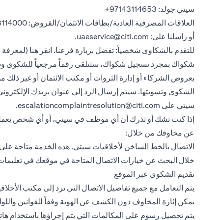
سيتي جولد:
‎+97143114653
العلاقات المصرفية العادية/بطاقات الائتمان/القروض:
3114000
أو راسلنا على: uaeservice@citi.com.
للتقدم بالشكاوى شخصياً: تفضل بزيارة فرعنا. انقر هنا (لمعرفة
بعروض الشركاء أو إدارة الثروات أو مكتب الائتمان أو غير ذلك م
الشكوى وتسويتها. سيتم إرسال الرد إلى عنوان بريدك الإلكترو
سيتي على escalationcomplaintresolution@citi.com.
إذا كنت تشك أو تدرك أن أي موظف في سيتي، أو أي شخص يعمل ن
عن مخاوفك من خلال:
خلال البحث عن خيارات الاتصال المتاحة في موقعك في تعليمات ال
تقديم الشكوى عبر الموقع
يتم التعامل مع جميع تفاصيل الاتصال التي ترد إلى مكتب الأخلاق
يمكن إثارة المخاوف دون الكشف عن الهوية وفقاً للقوانين واللوا
يتم تحصيل رسوم على المكالمات التي يتم إجراؤها باستخدام هات