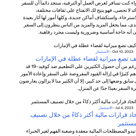
ء كنت تسافر لغرض العمل أو الترفيه، ستجد دائماً أن للسفر
ئد لا تحصى، فهو يتيح لك الانفتاح على ثقافات مختلفة،
استرخاء، واستكشاف أماكن جديدة، وكلها أمور لها آثار بعيدة
دى، مما يجعل المزيد والمزيد من الناس ينظرون إلى السفر
 أنه حاجة أساسية وضرورية وليست مجرد رفاهية.
Oct 10, 2023
-
الاستثمار
ف تضع ميزانية لقضاء عطلة في الإمارات
بالرغم من أن حصول الكثيرين على التطعيم ضد كوفيد-19 قد
م كثيرًا في إزالة القيود المفروضة على السفر وإعادة الأمور
 سابق وضعها إلى حد كبير، إلا أن الكثير منا لا يزالون يعارضون
ة السفر بعيدًا جدًا عن المنزل.
Jul 4, 2023
-
الاستثمار
اذ قرارات مالية أكثر ذكاءً من خلال تصنيف
مستثمر
تبدو المصطلحات المالية معقدة وصعبة الفهم لغير الخبراء