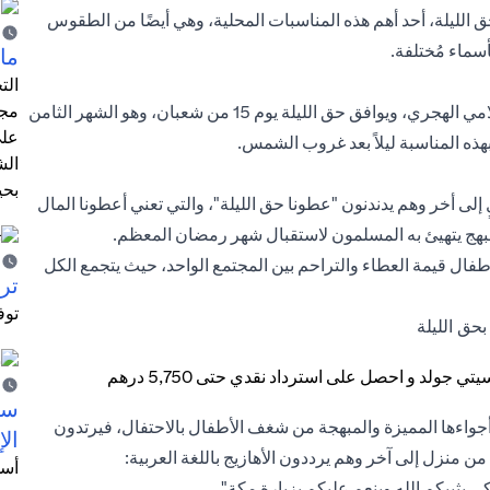
ق الليلة، أحد أهم هذه المناسبات المحلية، وهي أيضًا من الطقوس
أسماء مُختلفة.
ما 
الت
مجر
يحتفل الإماراتيون بأغلب مناسباتهم وأعيادهم وفقًا للتقويم الإسلامي الهجري، ويوافق حق الليلة يوم 15 من شعبان، وهو الشهر الثامن
على
هذه المناسبة ليلاً بعد غروب الشمس.
الش
بحي
إلى أخر وهم يدندنون "عطونا حق الليلة"، والتي تعني أعطونا المال
بهج يتهيئ به المسلمون لاستقبال شهر رمضان المعظم.
ال قيمة العطاء والتراحم بين المجتمع الواحد، حيث يتجمع الكل
ترش
توف
بحق الليلة
سيت
م أجواءها المميزة والمبهجة من شغف الأطفال بالاحتفال، فيرتدون
الإ
من منزل إلى آخر وهم يرددون الأهازيج باللغة العربية:
أسل
كي يثيبكم الله وينعم عليكم بزيارة مكة"