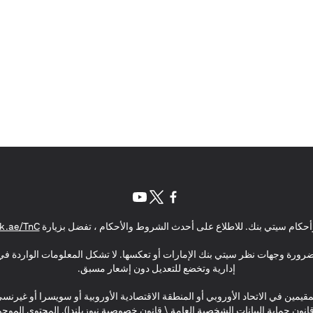
(opens in a new tab)
(opens in a new tab)
(opens in a new tab)
حكام سيتي بنك. للاطلاع على أحدث الشروط والأحكام ، تفضل بزيارة
k.ae/TnC
بالضرورة وجهات نظر سيتي بنك الإمارات أو تعكسها. لا تشكل المعلومات الواردة في 
إدارية وتخضع للتعديل دون إشعار مسبق.
مقيمين في الاتحاد الأوروبي أو المنطقة الاقتصادية الأوروبية أو سويسرا أو غيرنس
\ قانون حماية البيانات الشخصية العامة \ قانون خصوصية نيوزيلندا). المحتوى ال