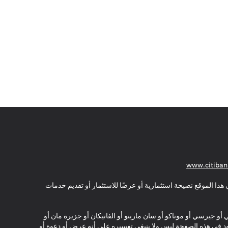
(opens in a new tab)
www.citiban
هذا الموقع نصيحة استثمارية أو عرضًا للاستثمار أو تقديم خدمات
ي أو جيرسي أو موناكو أو سان مارينو أو الفاتيكان أو جزيرة مان أو
موجود في هذه الصفحة ليس ولا ينبغي تفسيره على أنه عرض أو دعوة أو