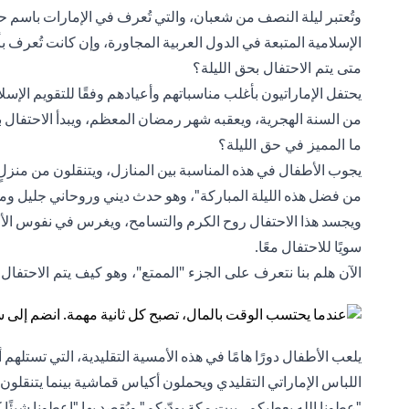
وتُعتبر ليلة النصف من شعبان، والتي تُعرف في الإمارات باسم ح
الإسلامية المتبعة في الدول العربية المجاورة، وإن كانت تُعرف ب
متى يتم الاحتفال بحق الليلة؟
من السنة الهجرية، ويعقبه شهر رمضان المعظم، ويبدأ الاحتفال ب
ما المميز في حق الليلة؟
يجوب الأطفال في هذه المناسبة بين المنازل، ويتنقلون من منزلٍ 
من فضل هذه الليلة المباركة"، وهو حدث ديني وروحاني جليل وم
ويجسد هذا الاحتفال روح الكرم والتسامح، ويغرس في نفوس الأطف
سويًا للاحتفال معًا.
الآن هلم بنا نتعرف على الجزء "الممتع"، وهو كيف يتم الاحتفال 
يلعب الأطفال دورًا هامًا في هذه الأمسية التقليدية، التي تستله
اللباس الإماراتي التقليدي ويحملون أكياس قماشية بينما يتنقلون 
"عطونا الله يعطيكم.. بيت مكة يودّيكم" ويُقصد بها "اعطونا شيئًا 