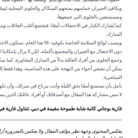
ويكافئ الجيران حماسهم بمنحهم السكاكر والحلوى المحلية ليملئوا
ومستمتعين بالحلوى التي جمعوها.
كما يُشارك الكبار في الاحتفالات أيضًا، فتجتمع أغلب العائلات ويت
المبارك.
وبسبب لوائح السلامة الخاصة بكوفي
دون الاحتفال مع الجيران والمجتمع بأكمله، لكن لا يزال بإمكاننا 
وجمع الحلوى من أفراد العائلة بدلاً من المنازل المجاورة، كما يم
يمكن أن تضفي أجواء من البهجة على هذه المناسبة، وهذا فقط إلى 
المباشرة.
نأمل بأن تستمتع أيضًا بحق الليلة وأنت مرتاح في منزلك، وأن تك
لا تنس مشاركة هذا المقال مع أصدقائك أو أفراد عائلتك الذين يسأل
غازية بوجاني كاتبة شابة طموحة مقيمة في دبي. تتناول غازية في
يعكس المحتوى وجهة نظر مؤلف المقال ولا يعكس بالضرورة آراء سي