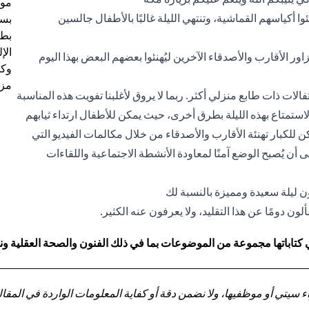
موظ
 أكياسهم القماشية، وتنتهي الليلة غالبًا بالأطفال جالسين
بسب
بطا
الإ
زاور الأقارب والأصدقاء الآخرين ليُهنئوا بعضهم البعض بهذا اليوم
وكل
مزي
د-19 هذا العام، ستكون الاحتفالات ذات طابع منزلي أكثر. ربما لا يروق لأغلبنا تفويت هذه المناسبة
الاستمتاع بهذه الليلة بطرق أخرى، حيث يمكن للأطفال ارتداء ثيابهم
كن للكبار تهنئة الأقارب والأصدقاء من خلال مكالمات الفيديو التي
أن يُصبح الوضع آمنًا لمعاودة الأنشطة الاجتماعية واللقاءات
ون ليلة سعيدة ومميزة بالنسبة لك
ون دومًا عن هذا التقليد، ولا يعرفون عنه الكثير.
 كتاباتها مجموعة من الموضوعات بما في ذلك الفنون والصحة العقلية ونم
تي أو موظفيها، ولا نضمن دقة أو كفاية المعلومات الواردة في المقالة 