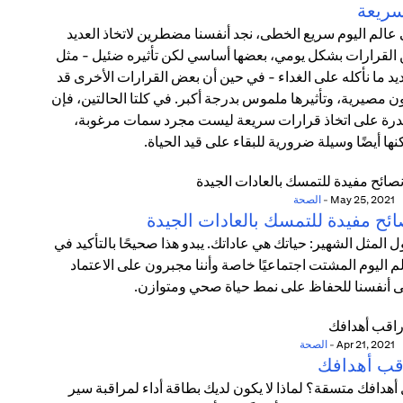
سريعة
عالم اليوم سريع الخطى، نجد أنفسنا مضطرين لاتخاذ العديد
القرارات بشكل يومي، بعضها أساسي لكن تأثيره ضئيل - مثل
يد ما نأكله على الغداء - في حين أن بعض القرارات الأخرى قد
ن مصيرية، وتأثيرها ملموس بدرجة أكبر. في كلتا الحالتين، فإن
درة على اتخاذ قرارات سريعة ليست مجرد سمات مرغوبة،
نها أيضًا وسيلة ضرورية للبقاء على قيد الحياة.
May 25, 2021
-
الصحة
ائح مفيدة للتمسك بالعادات الجيدة
ل المثل الشهير: حياتك هي عاداتك. يبدو هذا صحيحًا بالتأكيد في
م اليوم المشتت اجتماعيًا خاصة وأننا مجبرون على الاعتماد
 أنفسنا للحفاظ على نمط حياة صحي ومتوازن.
Apr 21, 2021
-
الصحة
قب أهدافك
أهدافك متسقة؟ لماذا لا يكون لديك بطاقة أداء لمراقبة سير