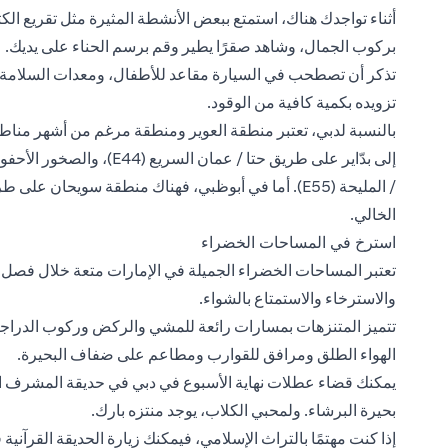
أثناء تواجدك هناك، استمتع ببعض الأنشطة المثيرة مثل تقريع ا
بركوب الجمال، وشاهد صقرًا يطير وقم برسم الحناء على يديك.
تذكر أن تصطحب في السيارة مقاعد للأطفال، ومعدات السلامة 
تزويده بكمية كافية من الوقود.
بالنسبة لدبي، تعتبر منطقة العوير ومنطقة مرغم من أشهر منا
إلى بدّاير على طريق حتا /
/ المليحة (E55). أما في أبوظبي، فهناك منطقة سويحان
الخالي.
استرخ في المساحات الخضراء
تعتبر المساحات الخضراء الجميلة في الإمارات متعة خلال فصل ال
والاسترخاء والاستمتاع بالشواء.
تتميز المتنزهات بمسارات رائعة للمشي والركض وركوب الدراجا
الهواء الطلق ومرافق للقوارب ومطاعم على ضفاف البحيرة.
يمكنك قضاء عطلات نهاية الأسبوع في دبي في حديقة المشرف ال
بحيرة البرشاء. ولمحبي الكلاب، يوجد منتزه بارك.
إذا كنت مهتمًا بالتراث الإسلامي، فيمكنك زيارة الحديقة القرآن