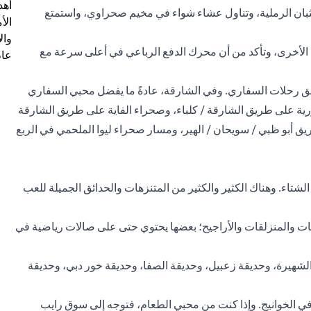
أهد
لكثبان الرملية، وتناول عشاء شواء في مخيم صحراوي، واستمتع
الأ
وال
الأخرى، وتأكد من أن محرك الدفع الرباعي في أعلى سرعة مع
عام
طق رحلات السفاري. وفي الشارقة، عادةً ما يفضل محبي السفاري
 عمان السريع (E44)، والصخور الأحفورية على طريق الشارقة / كلباء، وصحراء الفاية على طريق الشارقة
 على طريق أبو ظبي / سويحان / الهير، ومسار صحراء ليوا الملحمي في الربع
شتاء. وهناك الكثير والكثير من المتنزهات والحدائق الجميلة للعب
ت والمنزلقات والأراجيح؛ بعضها يحتوي حتى على صالات رياضية في
شهيرة، وحديقة زعبيل، وحديقة الصفا، وحديقة خور دبي، وحديقة
ية في الخوانيج. وإذا كنت من محبي الطعام، فتوجه إلى سوق رايب