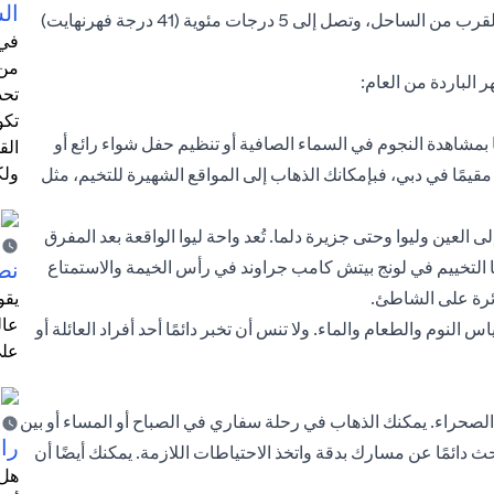
ال
(54 درجة فهرنهايت) إلى 15 درجة مئوية (59 درجة فهرنهايت) بالقرب من الساحل، وتصل إلى 5 درجات مئوية (41 درجة فهرنهايت)
في 
من 
 الباردة من العام:
تحد
تكو
 بمشاهدة النجوم في السماء الصافية أو تنظيم حفل شواء رائع أو
الق
ولك
مًا في دبي، فبإمكانك الذهاب إلى المواقع الشهيرة للتخيم، مثل
 العين وليوا وحتى جزيرة دلما. تُعد واحة ليوا الواقعة بعد المفرق
ا التخييم في لونج بيتش كامب جراوند في رأس الخيمة والاستمتاع
نص
ائرة على الشاطئ.
يقو
عال
نوم والطعام والماء. ولا تنس أن تخبر دائمًا أحد أفراد العائلة أو
على
حراء. يمكنك الذهاب في رحلة سفاري في الصباح أو المساء أو بين
را
ئمًا عن مسارك بدقة واتخذ الاحتياطات اللازمة. يمكنك أيضًا أن
هل 