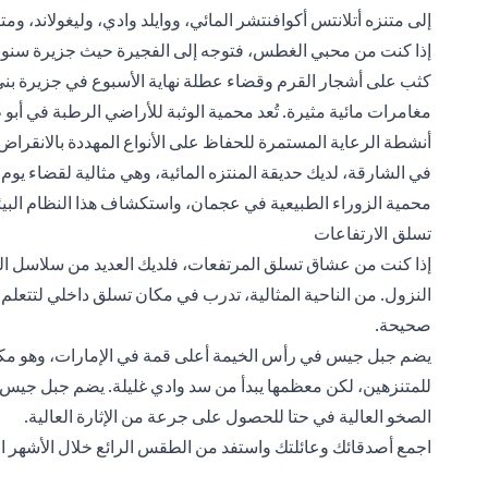
إلى متنزه أتلانتس أكوافنتشر المائي، ووايلد وادي، وليغولاند، ومتن
إذا كنت من محبي الغطس، فتوجه إلى الفجيرة حيث جزيرة سنوبي
كثب على أشجار القرم وقضاء عطلة نهاية الأسبوع في جزيرة بني 
مغامرات مائية مثيرة. تُعد محمية الوثبة للأراضي الرطبة في أبو ظ
أنشطة الرعاية المستمرة للحفاظ على الأنواع المهددة بالانقراض
في الشارقة، لديك حديقة المنتزه المائية، وهي مثالية لقضاء يوم
محمية الزوراء الطبيعية في عجمان، واستكشاف هذا النظام البيئ
تسلق الارتفاعات
إذا كنت من عشاق تسلق المرتفعات، فلديك العديد من سلاسل الج
النزول. من الناحية المثالية، تدرب في مكان تسلق داخلي لتتعلم
صحيحة.
يضم جبل جيس في رأس الخيمة أعلى قمة في الإمارات، وهو مكا
للمتنزهين، لكن معظمها يبدأ من سد وادي غليلة. يضم جبل جيس أي
الصخو العالية في حتا للحصول على جرعة من الإثارة العالية.
اجمع أصدقائك وعائلتك واستفد من الطقس الرائع خلال الأشهر الق