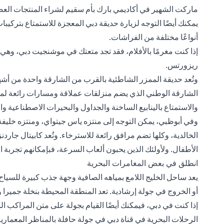
ماركت الشهير في أكاديمي بارك بأم سقيم لشراء المنتجات العض
يمكنك أيضًا التوجه لزيارة حديقة دبي المعجزة للاستمتاع بتركيبا
أنواعًا مختلفة من الفراشات.
إذا كنت مغرمًا بالأفلام، فقد تجد متعتك في موشنجيت دبي، وهي 
ريزورتس.
وتُعد حديقة الممزر الشاطئية بالقرب من الشارقة واحدة من أشهر
الشارقة الوطني الذي يضم منزلقات عملاقة ومسارات رائعة لمحب
والاستمتاع بالينابيع الساخنة والجداول والبحيرات الاصطناعية وا
وفي أبوظبي، يمكن التوجه إلى منتزه ياس جيتواي، ومنتزه خليفة،
الخالدية، وكلها تضم مرافق رائعة للاسترخاء. وتُعد كابيتال جاردن
الأطفال. ولأولئك الذين يحبون ألعاب السرعة، فبإمكانهم تجربة ا
انطلق في بعض المغامرات البحرية
يعد ساحل الخليج اللامع بمياهه الصافية وجهة جذب كبيرة للسياح
أو الخروج في جولة إرشادية. تعد المنطقة المحيطة بنخلة جميرا وأتلا
إذا كنت في دبي، فيمكنك أيضًا القيام بجولة على متن المراكب
الرحلات البحرية في قناة دبي في جولة حافلة بالمناظر المعماري