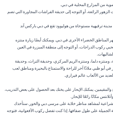
وية من المزارع المحلية في دبي.
ت الزهور الرائعة، أو التوجه إلى حديقة الفراشات المجاورة التي تضم
مدينة ترفيهية مستوحاة من هوليوود تقع في دبي باركس آند
 المناطق الخضراء الأخرى في دبي. ويمكنك أيضًا زيارة منتزه
ي ركوب الدراجات، أو التوجه إلى منطقة المبزرة في العين
لشاليهات.
 ومنتزه دلما، ومنتزه الريم المركزي، وحديقة التراث، وحديقة
ز في أبو ظبي ملاذًا آخر للراحة والاستمتاع بالبحيرة ومناطق لعب
لعديد من الألعاب عالم فيراري.
 والمقيمين. يمكنك الإبحار على يختك بعد الحصول على بعض التدريب،
نتس مكانًا رائعًا للإبحار.
 الشراعية لمشاهد مناظر خلابة على مرسى دبي والخور. ستأخذك
ة الجميلة على طول ضفافها. إذا كنت تفضل ركوب الأفعوانية، فتوجه