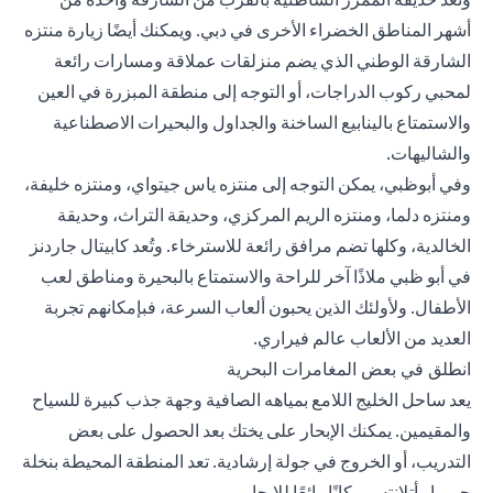
أشهر المناطق الخضراء الأخرى في دبي. ويمكنك أيضًا زيارة منتزه
الشارقة الوطني الذي يضم منزلقات عملاقة ومسارات رائعة
لمحبي ركوب الدراجات، أو التوجه إلى منطقة المبزرة في العين
والاستمتاع بالينابيع الساخنة والجداول والبحيرات الاصطناعية
والشاليهات.
وفي أبوظبي، يمكن التوجه إلى منتزه ياس جيتواي، ومنتزه خليفة،
ومنتزه دلما، ومنتزه الريم المركزي، وحديقة التراث، وحديقة
الخالدية، وكلها تضم مرافق رائعة للاسترخاء. وتُعد كابيتال جاردنز
في أبو ظبي ملاذًا آخر للراحة والاستمتاع بالبحيرة ومناطق لعب
الأطفال. ولأولئك الذين يحبون ألعاب السرعة، فبإمكانهم تجربة
العديد من الألعاب عالم فيراري.
انطلق في بعض المغامرات البحرية
يعد ساحل الخليج اللامع بمياهه الصافية وجهة جذب كبيرة للسياح
والمقيمين. يمكنك الإبحار على يختك بعد الحصول على بعض
التدريب، أو الخروج في جولة إرشادية. تعد المنطقة المحيطة بنخلة
جميرا وأتلانتس مكانًا رائعًا للإبحار.