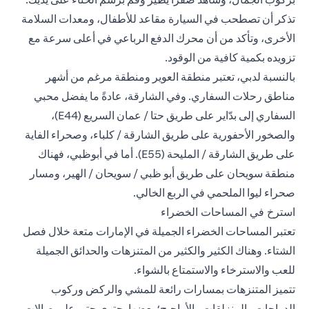
تذكر أن تصطحب في السيارة مقاعد للأطفال، ومعدات السلامة
الأخرى، وتأكد من أن محرك الدفع الرباعي في أعلى سرعة مع
تزويده بكمية كافية من الوقود.
بالنسبة لدبي، تعتبر منطقة العوير ومنطقة مرغم من أشهر
مناطق رحلات السفاري. وفي الشارقة، عادةً ما يفضل محبي
السفاري إلى بدّاير على طريق حتا / عمان السريع (E44)،
والصخور الأحفورية على طريق الشارقة / كلباء، وصحراء الفاية
على طريق الشارقة / المليحة (E55). أما في أبوظبي، فهناك
منطقة سويحان على طريق أبو ظبي / سويحان / الهير، ومسار
صحراء ليوا الملحمي في الربع الخالي.
استرخ في المساحات الخضراء
تعتبر المساحات الخضراء الجميلة في الإمارات متعة خلال فصل
الشتاء. وهناك الكثير والكثير من المتنزهات والحدائق الجميلة
للعب والاسترخاء والاستمتاع بالشواء.
تتميز المتنزهات بمسارات رائعة للمشي والركض وركوب
الدراجات والمنزلقات والأراجيح؛ بعضها يحتوي حتى على صالات