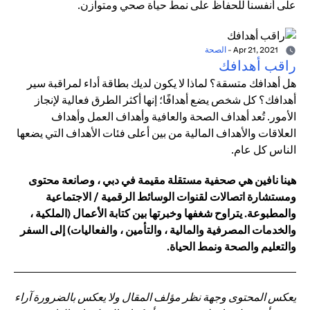
على أنفسنا للحفاظ على نمط حياة صحي ومتوازن.
Apr 21, 2021
-
الصحة
راقب أهدافك
هل أهدافك متسقة؟ لماذا لا يكون لديك بطاقة أداء لمراقبة سير
أهدافك؟ كل شخص يضع أهدافًا؛ إنها أكثر الطرق فعالية لإنجاز
الأمور. تُعد أهداف الصحة والعافية وأهداف العمل وأهداف
العلاقات والأهداف المالية من بين أعلى فئات الأهداف التي يضعها
الناس كل عام.
هينا نافين هي صحفية مستقلة مقيمة في دبي ، وصانعة محتوى
ومستشارة اتصالات لقنوات الوسائط الرقمية / الاجتماعية
والمطبوعة. يتراوح شغفها وخبرتها بين كتابة الأعمال (الملكية ،
والخدمات المصرفية والمالية ، والتأمين ، والفعاليات) إلى السفر
والتعليم والصحة ونمط الحياة.
يعكس المحتوى وجهة نظر مؤلف المقال ولا يعكس بالضرورة آراء