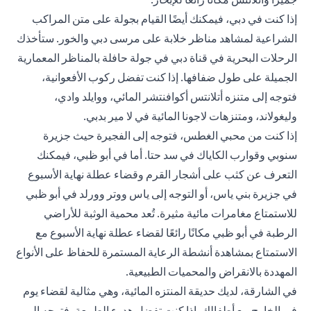
إذا كنت في دبي، فيمكنك أيضًا القيام بجولة على متن المراكب
الشراعية لمشاهد مناظر خلابة على مرسى دبي والخور. ستأخذك
الرحلات البحرية في قناة دبي في جولة حافلة بالمناظر المعمارية
الجميلة على طول ضفافها. إذا كنت تفضل ركوب الأفعوانية،
فتوجه إلى متنزه أتلانتس أكوافنتشر المائي، ووايلد وادي،
وليغولاند، ومتنزهات لاجونا المائية في لا مير بدبي.
إذا كنت من محبي الغطس، فتوجه إلى الفجيرة حيث جزيرة
سنوبي وقوارب الكاياك في سد حتا. أما في أبو ظبي، فيمكنك
التعرف عن كثب على أشجار القرم وقضاء عطلة نهاية الأسبوع
في جزيرة بني ياس، أو التوجه إلى ياس ووتر وورلد في أبو ظبي
للاستمتاع مغامرات مائية مثيرة. تُعد محمية الوثبة للأراضي
الرطبة في أبو ظبي مكانًا رائعًا لقضاء عطلة نهاية الأسبوع مع
الاستمتاع بمشاهدة أنشطة الرعاية المستمرة للحفاظ على الأنواع
المهددة بالانقراض والمحميات الطبيعية.
في الشارقة، لديك حديقة المنتزه المائية، وهي مثالية لقضاء يوم
في الخارج مع أطفالك. إذا كنت تفضل هدوء الطبيعة، فتوجه إلى