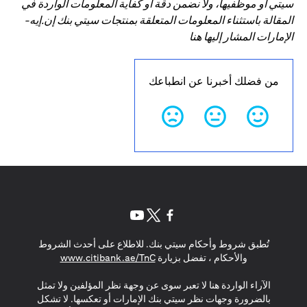
سيتي أو موظفيها، ولا نضمن دقة أو كفاية المعلومات الواردة في
المقالة باستثناء المعلومات المتعلقة بمنتجات سيتي بنك إن.إيه-
الإمارات المشار إليها هنا
من فضلك أخبرنا عن انطباعك
opens in a new tab
opens in a new tab
opens in a new tab
تُطبق شروط وأحكام سيتي بنك. للاطلاع على أحدث الشروط
s in a new tab
والأحكام ، تفضل بزيارة
www.citibank.ae/TnC
الآراء الواردة هنا لا تعبر سوى عن وجهة نظر المؤلفين ولا تمثل
بالضرورة وجهات نظر سيتي بنك الإمارات أو تعكسها. لا تشكل