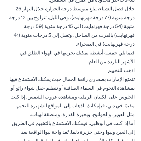
خلال فصل الشتاء، يبلغ متوسط درجة الحرارة خلال النهار 25
درجة مئوية (77 درجة فهرنهايت)، وفي الليل، تتراوح بين 12 درجة
مئوية (54 درجة فهرنهايت) إلى 15 درجة مئوية (59 درجة
فهرنهايت) بالقرب من الساحل، وتصل إلى 5 درجات مئوية (41
درجة فهرنهايت) في الصحراء.
فيما يلي خمسة أنشطة يمكنك تجربتها في الهواء الطلق في
الأشهر الباردة من العام:
اذهب للتخييم
تتمتع الإمارات بصحارى رائعة الجمال حيث يمكنك الاستمتاع فيها
بمشاهدة النجوم في السماء الصافية أو تنظيم حفل شواء رائع أو
الجلوس على الكثبان الرملية ومشاهدة غروب الشمس. إذا كنت
مقيمًا في دبي، فبإمكانك الذهاب إلى المواقع الشهيرة للتخيم،
مثل العوير، والخوانيج، وبحيرة القدرة، ومنطقة لهباب.
أما إذا كنت في أبوظبي، فيمكنك الاستمتاع بالتخييم في الطريق
إلى العين وليوا وحتى جزيرة دلما. تُعد واحة ليوا الواقعة بعد
المفرق المكان الأنسب لخبراء القيادة في الطرق الصحراوية.