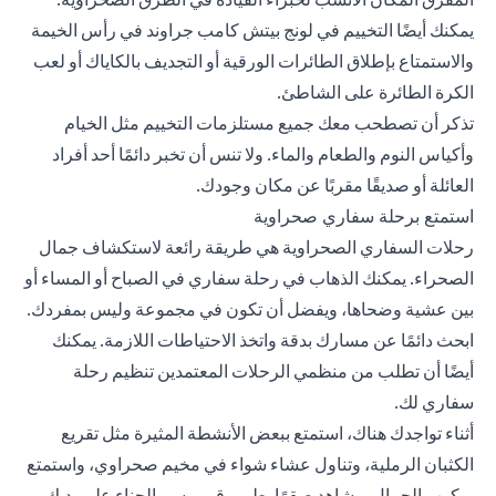
يمكنك أيضًا التخييم في لونج بيتش كامب جراوند في رأس الخيمة
والاستمتاع بإطلاق الطائرات الورقية أو التجديف بالكاياك أو لعب
الكرة الطائرة على الشاطئ.
تذكر أن تصطحب معك جميع مستلزمات التخييم مثل الخيام
وأكياس النوم والطعام والماء. ولا تنس أن تخبر دائمًا أحد أفراد
العائلة أو صديقًا مقربًا عن مكان وجودك.
استمتع برحلة سفاري صحراوية
رحلات السفاري الصحراوية هي طريقة رائعة لاستكشاف جمال
الصحراء. يمكنك الذهاب في رحلة سفاري في الصباح أو المساء أو
بين عشية وضحاها، ويفضل أن تكون في مجموعة وليس بمفردك.
ابحث دائمًا عن مسارك بدقة واتخذ الاحتياطات اللازمة. يمكنك
أيضًا أن تطلب من منظمي الرحلات المعتمدين تنظيم رحلة
سفاري لك.
أثناء تواجدك هناك، استمتع ببعض الأنشطة المثيرة مثل تقريع
الكثبان الرملية، وتناول عشاء شواء في مخيم صحراوي، واستمتع
بركوب الجمال، وشاهد صقرًا يطير وقم برسم الحناء على يديك.