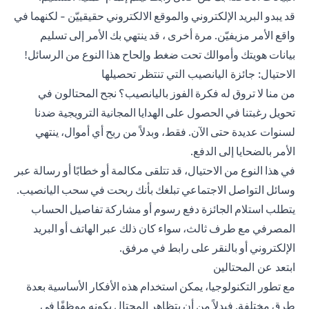
قد يبدو البريد الإلكتروني والموقع الالكتروني حقيقييّن - لكنهما في
واقع الأمر مزيفيّن. مرة أخرى ، قد ينتهي بك الأمر إلى تسليم
بيانات هويتك وأموالك تحت ضغط وإلحاح هذا النوع من الرسائل!
الاحتيال: جائزة اليانصيب التي تنتظر تحصيلها
من منا لا تروق له فكرة الفوز باليانصيب؟ نجح المحتالون في
تحويل رغبتنا في الحصول على الهدايا المجانية الترويجية ضدنا
لسنوات عديدة حتى الآن. فقط، وبدلاً من ربح أي أموال، ينتهي
الأمر بالضحايا إلى الدفع.
في هذا النوع من الاحتيال، قد تتلقى مكالمة أو خطابًا أو رسالة عبر
وسائل التواصل الاجتماعي تبلغك بأنك ربحت في سحب اليانصيب.
يتطلب استلام الجائزة دفع رسوم أو مشاركة تفاصيل الحساب
المصرفي مع طرف ثالث، سواء كان ذلك عبر الهاتف أو البريد
الإلكتروني أو بالنقر على رابط في مرفق.
ابتعد عن المحتالين
مع تطور التكنولوجيا، يمكن استخدام هذه الأفكار الأساسية بعدة
طرق مختلفة. فبدلاً من أن يتظاهر المحتال بكونه موظفًا في