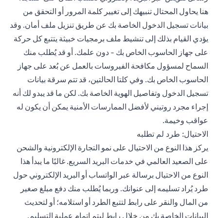
هنا يحاول المحتال تنبيهك إلى تغيير كلمة المرور أو التحقق من
بيانات تسجيل الدخول الخاصة بك عن طريق تنزيل ملف أمان. وقد
يؤدي القيام بذلك إلى تنشيط ملف برمجيات خبيثة يتتبع كل حركة
على جهاز الحاسوب الخاص بك - دون علمك. أو قد يُطلب منك
السماح لمسؤول مكافحة الفيروسات بالعمل عن بُعد على جهاز
الحاسوب الخاص بك. وفي كلتا الحالتين، قد تتم سرقة بيانات
تسجيل الدخول وتفاصيل الهوية الخاصة بك. لكن ما قد يبدو لك أنه
إجراء مجرد روتيني لأفضل الممارسات الأمنية يمكن أن يكون له
عواقب وخيمة.
الاحتيال: طرد لم تطلبه
يركز هذا النوع من الاحتيال على نمو التجارة الإلكترونية والشحن
على الصعيد العالمي في خدمات البريد السريع. غالبًا ما يبدأ هذا
النوع من الاحتيال برسالة عبر الواتساب أو البريد الإلكتروني حول
طرد يُراد تسليمه إلى عنوانك. وربما يُطلب منك دفع مبلغ صغير
من المال والنقر على رابط لتتبع الطرد أو استلامه؛ أو لتحديث
البيانات الخاصة بك من خلال رابط ليتم إتمام عملية التسليم.