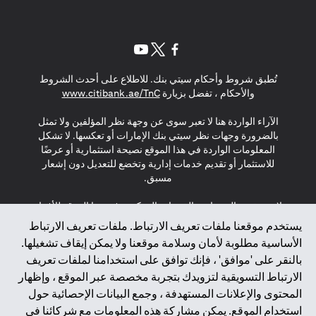
(opens in a new tab)
(opens in a new tab)
(opens in a new tab)
تُطبق شروط وأحكام سيتي بنك. للاطلاع على أحدث الشروط
(opens in a new tab)
والأحكام ، تفضل بزيارة
www.citibank.ae/TnC
الآراء الواردة هنا لا تعبر سوى عن وجهة نظر المؤلفين ولا تمثل
بالضرورة وجهات نظر سيتي بنك الإمارات أو تعكسها. لا تشكل
المعلومات الواردة في هذا الموقع نصيحة استثمارية أو عرضًا
للاستثمار أو تقديم خدمات إدارية وتخضع للتعديل دون إشعار
مسبق.
لا يتم تقديم المنتجات والخدمات المذكورة في هذا الموقع للأفراد
المقيمين في الاتحاد الأوروبي أو المنطقة الاقتصادية الأوروبية أو
يستخدم موقعنا ملفات تعريف الارتباط. ملفات تعريف الارتباط
سويسرا أو غيرنسي أو جيرسي أو موناكو أو سان مارينو أو
الأساسية مطلوبة لأمان وسلامة موقعنا ولا يمكن إيقاف تشغيلها.
الفاتيكان أو جزيرة مان أو المملكة المتحدة أو خصوصية البيانات
بالنقر على 'موافق' ، فإنك توافق على استخدامنا لملفات تعريف
(لائحة حماية البيانات العامة \ قانون حماية البيانات الشخصية
الارتباط التسويقية لتزويدك بتجربة مخصصة عبر الموقع ، وإظهار
العامة \ قانون خصوصية نيوزيلندا). المحتوى الموجود في هذه
الصفحة ليس ولا ينبغي تفسيره على أنه عرض أو دعوة أو دعوة
المحتوى والإعلانات المستهدفة ، وجمع البيانات الإحصائية حول
لشراء أو بيع أي من المنتجات والخدمات المذكورة هنا لمثل هؤلاء
استخدام الموقع. يمكن مشاركة هذه المعلومات مع شركائنا في