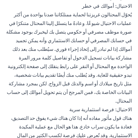
الاحتيال: أموالك في خطر
يُحوّل المحتالون غريزتنا لحماية ممتلكاتنا ضدنا بواحدة من أكثر
عمليات الاحتيال شيوعًا. وعادةً ما يتسلل إلينا المحتال متنكرًا في
صورة موظف مصرفي أو حكومي يتصل بك ليخبرك بوجود مشكلة
في حسابك المصرفي أو حسابك الاستثماري وأنه يمكن تجميد
أموالك إذا لم تبادر إلى إتخاذ إجراء فوري. سيُطلب منك بعد ذلك
مشاركة بيانات تسجيل الدخول أو تفاصيل كلمة مرور المرة
الواحدة مع المحتال أو النقر على رابط ينقلك إلى صفحة إلكترونية
تبدو حقيقية للغاية. وقد يُطلب منك أيضًا تقديم بيانات شخصية،
مثل تاريخ ميلادك أو اسم والدتك قبل الزواج. لكن بمجرد مشاركة
البيانات الخاصة بك، فمن المرجح أن يتم تحويل أموالك إلى حساب
المحتال.
الاحتيال: فرصة استثمارية سرية
هناك قول مأثور مفاده أنه إذا كان هناك شيء يفوق حد التصديق،
فعادة ما يكون سراب خادع. هذا هو الحال مع عملية المكيدة
الاستثمارية. وقد تُعرض عليك فرصة لكسب الكثير من المال