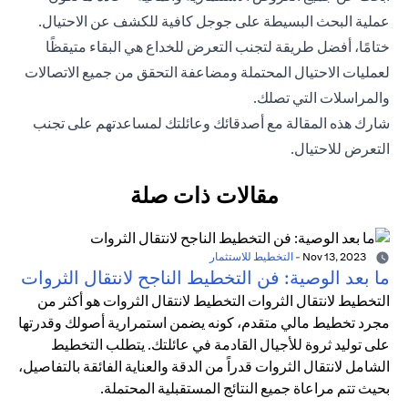
عملية البحث البسيطة على جوجل كافية للكشف عن الاحتيال.
ختامًا، أفضل طريقة لتجنب التعرض للخداع هي البقاء متيقظًا
لعمليات الاحتيال المحتملة ومضاعفة التحقق من جميع الاتصالات
والمراسلات التي تصلك.
شارك هذه المقالة مع أصدقائك وعائلتك لمساعدتهم على تجنب
التعرض للاحتيال.
مقالات ذات صلة
Nov 13, 2023
-
التخطيط للاستثمار
ما بعد الوصية: فن التخطيط الناجح لانتقال الثروات
التخطيط لانتقال الثروات التخطيط لانتقال الثروات هو أكثر من
مجرد تخطيط مالي متقدم، كونه يضمن استمرارية أصولك وقدرتها
على توليد ثروة للأجيال القادمة في عائلتك. يتطلب التخطيط
الشامل لانتقال الثروات قدراً من الدقة والعناية الفائقة بالتفاصيل،
بحيث تتم مراعاة جميع النتائج المستقبلية المحتملة.