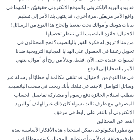
قد يبدو البريد الإلكتروني والموقع الالكتروني حقيقييّن - لكنهما في
واقع الأمر مزيفيّن. مرة أخرى ، قد ينتهي بك الأمر إلى تسليم
بيانات هويتك وأموالك تحت ضغط وإلحاح هذا النوع من الرسائل!
الاحتيال: جائزة اليانصيب التي تنتظر تحصيلها
من منا لا تروق له فكرة الفوز باليانصيب؟ نجح المحتالون في
تحويل رغبتنا في الحصول على الهدايا المجانية الترويجية ضدنا
لسنوات عديدة حتى الآن. فقط، وبدلاً من ربح أي أموال، ينتهي
الأمر بالضحايا إلى الدفع.
في هذا النوع من الاحتيال، قد تتلقى مكالمة أو خطابًا أو رسالة عبر
وسائل التواصل الاجتماعي تبلغك بأنك ربحت في سحب اليانصيب.
يتطلب استلام الجائزة دفع رسوم أو مشاركة تفاصيل الحساب
المصرفي مع طرف ثالث، سواء كان ذلك عبر الهاتف أو البريد
الإلكتروني أو بالنقر على رابط في مرفق.
ابتعد عن المحتالين
مع تطور التكنولوجيا، يمكن استخدام هذه الأفكار الأساسية بعدة
طرق مختلفة. فبدلاً من أن يتظاهر المحتال بكونه موظفًا في