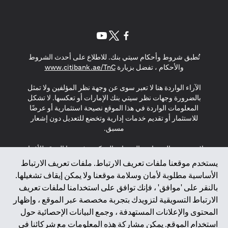
opens in a new tab
opens in a new tab
opens in a new tab
تُطبق شروط وأحكام سيتي بنك. للاطلاع على أحدث الشروط
s in a new tab
والأحكام ، تفضل بزيارة
www.citibank.ae/TnC
الآراء الواردة هنا لا تعبر سوى عن وجهة نظر المؤلفين ولا تمثل
بالضرورة وجهات نظر سيتي بنك الإمارات أو تعكسها. لا تشكل
المعلومات الواردة في هذا الموقع نصيحة استثمارية أو عرضًا
للاستثمار أو تقديم خدمات إدارية وتخضع للتعديل دون إشعار
مسبق.
لا يتم تقديم المنتجات والخدمات المذكورة في هذا الموقع للأفراد
المقيمين في الاتحاد الأوروبي أو المنطقة الاقتصادية الأوروبية أو
يستخدم موقعنا ملفات تعريف الارتباط. ملفات تعريف الارتباط
سويسرا أو غيرنسي أو جيرسي أو موناكو أو سان مارينو أو
الأساسية مطلوبة لأمان وسلامة موقعنا ولا يمكن إيقاف تشغيلها.
الفاتيكان أو جزيرة مان أو المملكة المتحدة أو خصوصية البيانات
بالنقر على 'موافق' ، فإنك توافق على استخدامنا لملفات تعريف
(لائحة حماية البيانات العامة \ قانون حماية البيانات الشخصية
الارتباط التسويقية لتزويدك بتجربة مخصصة عبر الموقع ، وإظهار
العامة \ قانون خصوصية نيوزيلندا). المحتوى الموجود في هذه
الصفحة ليس ولا ينبغي تفسيره على أنه عرض أو دعوة أو دعوة
المحتوى والإعلانات المستهدفة ، وجمع البيانات الإحصائية حول
لشراء أو بيع أي من المنتجات والخدمات المذكورة هنا لمثل هؤلاء
استخدام الموقع. يمكن مشاركة هذه المعلومات مع شركائنا في