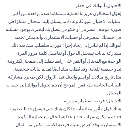
الاحتيال: أموالك في خطر
يُحوّل المحتالون غريزتنا لحماية ممتلكاتنا ضدنا بواحدة من أكثر
عمليات الاحتيال شيوعًا. وعادةً ما يتسلل إلينا المحتال متنكرًا في
صورة موظف مصرفي أو حكومي يتصل بك ليخبرك بوجود مشكلة
في حسابك المصرفي أو حسابك الاستثماري وأنه يمكن تجميد
أموالك إذا لم تبادر إلى إتخاذ إجراء فوري. سيُطلب منك بعد ذلك
مشاركة بيانات تسجيل الدخول أو تفاصيل كلمة مرور المرة
الواحدة مع المحتال أو النقر على رابط ينقلك إلى صفحة إلكترونية
تبدو حقيقية للغاية. وقد يُطلب منك أيضًا تقديم بيانات شخصية،
مثل تاريخ ميلادك أو اسم والدتك قبل الزواج. لكن بمجرد مشاركة
البيانات الخاصة بك، فمن المرجح أن يتم تحويل أموالك إلى حساب
المحتال.
الاحتيال: فرصة استثمارية سرية
هناك قول مأثور مفاده أنه إذا كان هناك شيء يفوق حد التصديق،
فعادة ما يكون سراب خادع. هذا هو الحال مع عملية المكيدة
الاستثمارية. وقد تُعرض عليك فرصة لكسب الكثير من المال