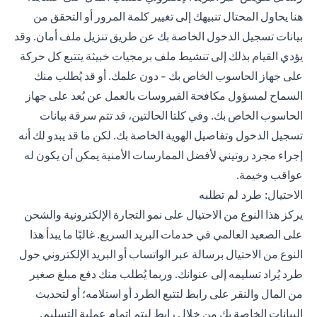
هنا يحاول المحتال تنبيهك إلى تغيير كلمة المرور أو التحقق من
بيانات تسجيل الدخول الخاصة بك عن طريق تنزيل ملف أمان. وقد
يؤدي القيام بذلك إلى تنشيط ملف برمجيات خبيثة يتتبع كل حركة
على جهاز الحاسوب الخاص بك - دون علمك. أو قد يُطلب منك
السماح لمسؤول مكافحة الفيروسات بالعمل عن بُعد على جهاز
الحاسوب الخاص بك. وفي كلتا الحالتين، قد تتم سرقة بيانات
تسجيل الدخول وتفاصيل الهوية الخاصة بك. لكن ما قد يبدو لك أنه
إجراء مجرد روتيني لأفضل الممارسات الأمنية يمكن أن يكون له
عواقب وخيمة.
الاحتيال: طرد لم تطلبه
يركز هذا النوع من الاحتيال على نمو التجارة الإلكترونية والشحن
على الصعيد العالمي في خدمات البريد السريع. غالبًا ما يبدأ هذا
النوع من الاحتيال برسالة عبر الواتساب أو البريد الإلكتروني حول
طرد يُراد تسليمه إلى عنوانك. وربما يُطلب منك دفع مبلغ صغير
من المال والنقر على رابط لتتبع الطرد أو استلامه؛ أو لتحديث
البيانات الخاصة بك من خلال رابط ليتم إتمام عملية التسليم.