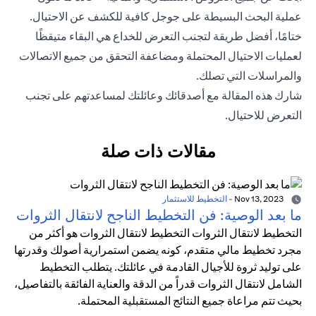
عملية البحث البسيطة على جوجل كافية للكشف عن الاحتيال.
ختامًا، أفضل طريقة لتجنب التعرض للخداع هي البقاء متيقظًا
لعمليات الاحتيال المحتملة ومضاعفة التحقق من جميع الاتصالات
والمراسلات التي تصلك.
شارك هذه المقالة مع أصدقائك وعائلتك لمساعدتهم على تجنب
التعرض للاحتيال.
مقالات ذات صلة
Nov 13, 2023
-
التخطيط للاستثمار
ما بعد الوصية: فن التخطيط الناجح لانتقال الثروات
التخطيط لانتقال الثروات التخطيط لانتقال الثروات هو أكثر من
مجرد تخطيط مالي متقدم، كونه يضمن استمرارية أصولك وقدرتها
على توليد ثروة للأجيال القادمة في عائلتك. يتطلب التخطيط
الشامل لانتقال الثروات قدراً من الدقة والعناية الفائقة بالتفاصيل،
بحيث تتم مراعاة جميع النتائج المستقبلية المحتملة.